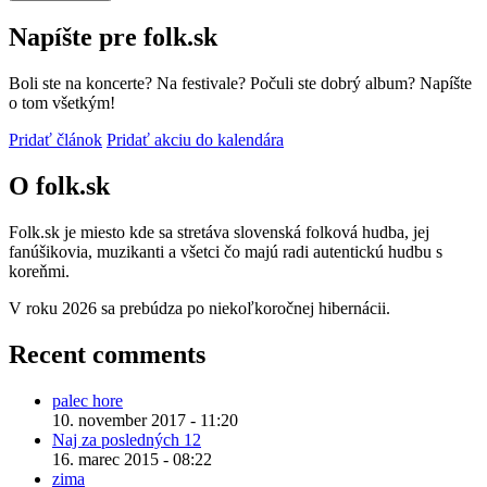
Napíšte pre folk.sk
Boli ste na koncerte? Na festivale? Počuli ste dobrý album? Napíšte
o tom všetkým!
Pridať článok
Pridať akciu do kalendára
O folk.sk
Folk.sk je miesto kde sa stretáva slovenská folková hudba, jej
fanúšikovia, muzikanti a všetci čo majú radi autentickú hudbu s
koreňmi.
V roku 2026 sa prebúdza po niekoľkoročnej hibernácii.
Recent comments
palec hore
10. november 2017 - 11:20
Naj za posledných 12
16. marec 2015 - 08:22
zima