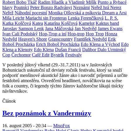
Robert Bobo Tkáč
Radim Hladík a Vladimír Mišík
Punto a Rybacé
hlavy
Poutníci
Peter Bonzo Radványi
Neznámi
Neřež hrá Nerez
Neřež
Náhodní pocestní
Monika Olšovská a psíkovia Dream a Arsi
Miša Leicht
Mariachi sin Fronteras
Lenka Ferenčíková
L. P. S.
Katka Koščová
Katea
Katarína Koščová
Kamelot
Kaktus band
Jaroslav Samson Lenk
Jana Máčovská
Jan Nedvěd
James Ewans
Ivan Cali Podolský
Hop-Trop a iní
Hop-trop
Hop Trop
Honza
Nedvěd
Heaven's Shore
Grasscountry
František Nedvěd
Erik
Boboš Procházka
Erich Boboš Procházka
Edo Klena a Východ
Edo
Klena a Klenoty
Edo Klena
Dušan Franců
Dalibor Dalo Urminský
Cop
Čechomor
Café Edit
Bystrík
Festivaly
V posledný júlový víkend (29.-31.7.2011) sa v Jaslovských
Bohuniciach uskutoční už deviaty ročník festivalu, ktorý sa snaží
podporiť menšinové akustické žánre ako i navodiť príjemnú a určite
festdobrú atmosféru. Osvedčení headlineri, nováčikovia na scéne
folk a country, či legendy týchto žánrov každoročne lákajú tisícky
návštevníkov.
Článok
Bez poznámok z Vandermúzy
16. august 2005 - 20:34
—
MisoFox
Reportáž
Vandermúza
Robo Hulej
Glanis
Hrdza
Karpatské horké