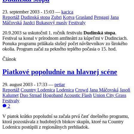
23. september 2003 - 15:03
—
kacica
Reportáž
Dudinská stopa
Zubri
Kotva
Grasland
Pengagi
Jana
Máčovská
Jazdci
Bukasový masív
Festivaly
20.9.2003 sa uskutočnil 1. ročník festivalu
Dudinská stopa
.
Festival sa konal v prírodnom amfiteátri za kúpeľmi v Dudinciach.
Ponuka programu prilákala slušný počet návštevníkov zo širokého
okolia. Program začal za pekného teplého počasia o 15. hod.
Článok
Piatkové popoludnie na hlavnej scéne
29. august 2003 - 17:33
—
petiar
Reportáž
Country Lodenica
Lodenica
Crowd
Jana Máčovská
Jasoň
Kalumet
Duo Strnad
Hogoband
Acoustic Flash
Union City Grass
Festivaly
2
V piatok krátko popoludní sa začala prvá časť dnešného programu,
ktorá pozostávala z hudobných blokov skupín, ktoré na Country
Lodenicu postúpili z regionálnych prehliadok.