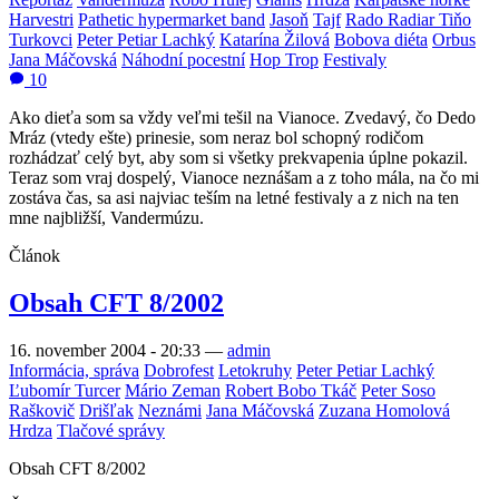
Harvestri
Pathetic hypermarket band
Jasoň
Tajf
Rado Radiar Tiňo
Turkovci
Peter Petiar Lachký
Katarína Žilová
Bobova diéta
Orbus
Jana Máčovská
Náhodní pocestní
Hop Trop
Festivaly
10
Ako dieťa som sa vždy veľmi tešil na Vianoce. Zvedavý, čo Dedo
Mráz (vtedy ešte) prinesie, som neraz bol schopný rodičom
rozhádzať celý byt, aby som si všetky prekvapenia úplne pokazil.
Teraz som vraj dospelý, Vianoce neznášam a z toho mála, na čo mi
zostáva čas, sa asi najviac teším na letné festivaly a z nich na ten
mne najbližší, Vandermúzu.
Článok
Obsah CFT 8/2002
16. november 2004 - 20:33
—
admin
Informácia, správa
Dobrofest
Letokruhy
Peter Petiar Lachký
Ľubomír Turcer
Mário Zeman
Robert Bobo Tkáč
Peter Soso
Raškovič
Drišľak
Neznámi
Jana Máčovská
Zuzana Homolová
Hrdza
Tlačové správy
Obsah CFT 8/2002