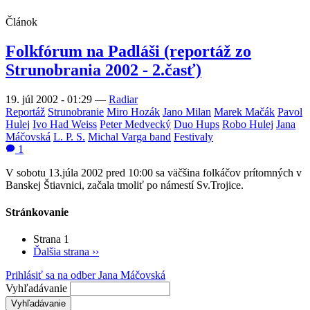
Článok
Folkfórum na Padláši (reportáž zo
Strunobrania 2002 - 2.časť)
19. júl 2002 - 01:29
—
Radiar
Reportáž
Strunobranie
Miro Hozák
Jano Milan
Marek Mačák
Pavol
Hulej
Ivo Had Weiss
Peter Medvecký
Duo Hups
Robo Hulej
Jana
Máčovská
L. P. S.
Michal Varga band
Festivaly
1
V sobotu 13.júla 2002 pred 10:00 sa väčšina folkáčov prítomných v
Banskej Štiavnici, začala tmoliť po námestí Sv.Trojice.
Stránkovanie
Strana 1
Ďalšia strana
››
Prihlásiť sa na odber Jana Máčovská
Vyhľadávanie