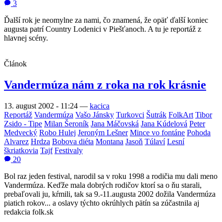
3
Ďalší rok je neomylne za nami, čo znamená, že opäť ďalší koniec
augusta patrí Country Lodenici v Piešťanoch. A tu je reportáž z
hlavnej scény.
Článok
Vandermúza nám z roka na rok krásnie
13. august 2002 - 11:24
—
kacica
Reportáž
Vandermúza
Vašo Jánsky
Turkovci
Šutrák
FolkArt
Tibor
Zsido - Tipe
Milan Šeroník
Jana Máčovská
Jana Kúdelová
Peter
Medvecký
Robo Hulej
Jeroným Lešner
Mince vo fontáne
Pohoda
Alvarez
Hrdza
Bobova diéta
Montana
Jasoň
Túlaví
Lesní
škriatkovia
Tajf
Festivaly
20
Bol raz jeden festival, narodil sa v roku 1998 a rodičia mu dali meno
Vandermúza. Keďže mala dobrých rodičov ktorí sa o ňu starali,
prebaľovali ju, kŕmili, tak sa 9.-11.augusta 2002 dožila Vandermúza
piatich rokov... a oslavy týchto okrúhlych pätín sa zúčastnila aj
redakcia folk.sk