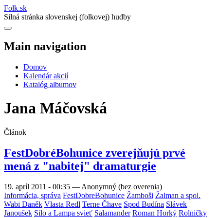
Folk
.
sk
Silná stránka slovenskej (folkovej) hudby
Main navigation
Domov
Kalendár akcií
Katalóg albumov
Jana Máčovská
Článok
FestDobréBohunice zverejňujú prvé
mená z "nabitej" dramaturgie
19. apríl 2011 - 00:35
—
Anonymný (bez overenia)
Informácia, správa
FestDobreBohunice
Žamboši
Žalman a spol.
Wabi Daněk
Vlasta Redl
Terne Čhave
Spod Budína
Slávek
Janoušek
Silo a Lampa svieť
Salamander
Roman Horký
Rolničky