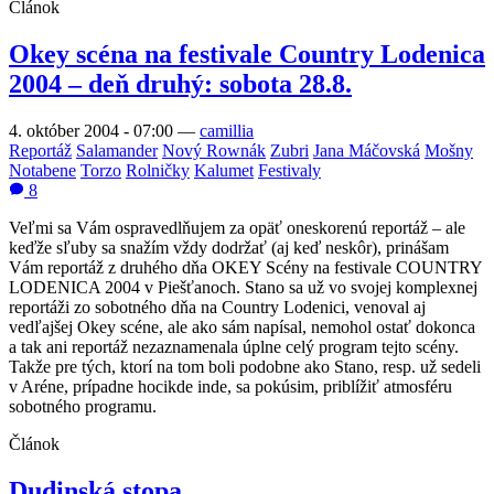
Článok
Okey scéna na festivale Country Lodenica
2004 – deň druhý: sobota 28.8.
4. október 2004 - 07:00
—
camillia
Reportáž
Salamander
Nový Rownák
Zubri
Jana Máčovská
Mošny
Notabene
Torzo
Rolničky
Kalumet
Festivaly
8
Veľmi sa Vám ospravedlňujem za opäť oneskorenú reportáž – ale
keďže sľuby sa snažím vždy dodržať (aj keď neskôr), prinášam
Vám reportáž z druhého dňa OKEY Scény na festivale COUNTRY
LODENICA 2004 v Piešťanoch. Stano sa už vo svojej komplexnej
reportáži zo sobotného dňa na Country Lodenici, venoval aj
vedľajšej Okey scéne, ale ako sám napísal, nemohol ostať dokonca
a tak ani reportáž nezaznamenala úplne celý program tejto scény.
Takže pre tých, ktorí na tom boli podobne ako Stano, resp. už sedeli
v Aréne, prípadne hocikde inde, sa pokúsim, priblížiť atmosféru
sobotného programu.
Článok
Dudinská stopa