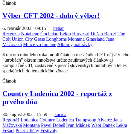
Článok
Výber CFT 2002 - dobrý výber!
6. február 2003 - 09:15
—
petiar
Recenzia
Notabene
Čochciari
Lekra
Harvestri
Dušan Barczi
The
Colt
Union City Grass
Longhorns
Montana
Grassland
Jana
Máčovská
Mince vo fontáne
Albumy, nahrávky
Koncom minulého roka mohli čitatelia mesačníka CFT nájsť v jeho
"útrobách" okrem množstva určite zaujímavých článkov aj
kompilačné CD, zostavené z piesní slovenských hudobných telies
spadajúcich do tematického z&aac
Článok
Country Lodenica 2002 - reportáž z
prvého dňa
30. august 2002 - 15:59
—
kacica
Reportáž
Lodenica
Country Lodenica
Trampsong
Alvarez
Jana
Máčovská
Montana
Pavel Dobeš
Ivan Mládek
Wabi Daněk
Lekra
Fešáci
Peter Uličný
Festivaly