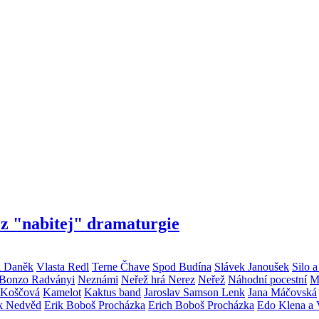
z "nabitej" dramaturgie
 Daněk
Vlasta Redl
Terne Čhave
Spod Budína
Slávek Janoušek
Silo 
 Bonzo Radványi
Neznámi
Neřež hrá Nerez
Neřež
Náhodní pocestní
M
 Koščová
Kamelot
Kaktus band
Jaroslav Samson Lenk
Jana Máčovská
ek Nedvěd
Erik Boboš Procházka
Erich Boboš Procházka
Edo Klena a