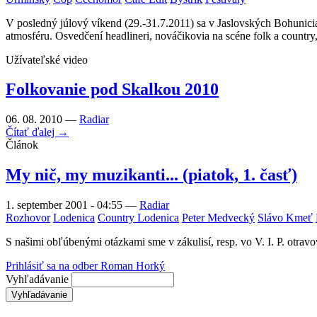
V posledný júlový víkend (29.-31.7.2011) sa v Jaslovských Bohuniciac
atmosféru. Osvedčení headlineri, nováčikovia na scéne folk a country
Užívateľské video
Folkovanie pod Skalkou 2010
06. 08. 2010 —
Radiar
Čítať ďalej →
Článok
My nič, my muzikanti... (piatok, 1. časť)
1. september 2001 - 04:55
—
Radiar
Rozhovor
Lodenica
Country Lodenica
Peter Medvecký
Slávo Kmeť
S našimi obľúbenými otázkami sme v zákulisí, resp. vo V. I. P. otra
Prihlásiť sa na odber Roman Horký
Vyhľadávanie