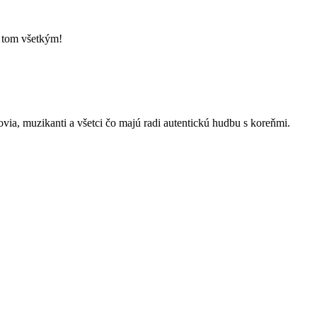
o tom všetkým!
kovia, muzikanti a všetci čo majú radi autentickú hudbu s koreňmi.