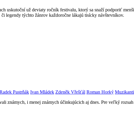
h uskutoční už deviaty ročník festivalu, ktorý sa snaží podporiť menši
, či legendy týchto žánrov každoročne lákajú tisícky návštevníkov.
Radek Pastrňák
Ivan Mládek
Zdeněk Vřešťál
Roman Horký
Muzikanti
vovali známych, i menej známych účinkujúcich aj dnes. Pre veľký rozsa