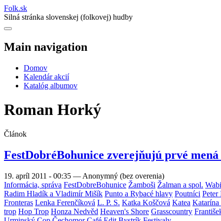
Folk
.
sk
Silná stránka slovenskej (folkovej) hudby
Main navigation
Domov
Kalendár akcií
Katalóg albumov
Roman Horký
Článok
FestDobréBohunice zverejňujú prvé mená 
19. apríl 2011 - 00:35
—
Anonymný (bez overenia)
Informácia, správa
FestDobreBohunice
Žamboši
Žalman a spol.
Wabi
Radim Hladík a Vladimír Mišík
Punto a Rybacé hlavy
Poutníci
Peter
Fronteras
Lenka Ferenčíková
L. P. S.
Katka Koščová
Katea
Katarína
trop
Hop Trop
Honza Nedvěd
Heaven's Shore
Grasscountry
Františ
Urminský
Cop
Čechomor
Café Edit
Bystrík
Festivaly