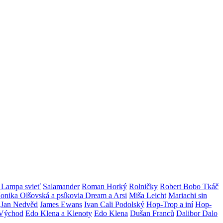
a Lampa svieť
Salamander
Roman Horký
Rolničky
Robert Bobo Tkáč
onika Olšovská a psíkovia Dream a Arsi
Miša Leicht
Mariachi sin
Jan Nedvěd
James Ewans
Ivan Cali Podolský
Hop-Trop a iní
Hop-
 Východ
Edo Klena a Klenoty
Edo Klena
Dušan Franců
Dalibor Dalo