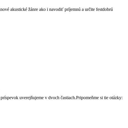
nové akustické žánre ako i navodiť príjemnú a určite festdobrú
h príspevok uverejňujeme v dvoch častiach.Pripomeňme si tie otázky: