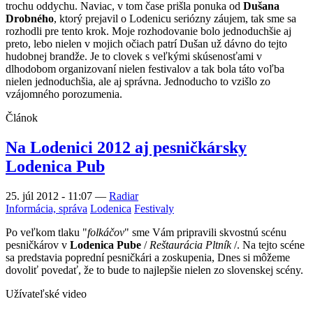
trochu oddychu. Naviac, v tom čase prišla ponuka od
Dušana
Drobného
, ktorý prejavil o Lodenicu seriózny záujem, tak sme sa
rozhodli pre tento krok. Moje rozhodovanie bolo jednoduchšie aj
preto, lebo nielen v mojich očiach patrí Dušan už dávno do tejto
hudobnej brandže. Je to clovek s veľkými skúsenosťami v
dlhodobom organizovaní nielen festivalov a tak bola táto voľba
nielen jednoduchšia, ale aj správna. Jednoducho to vzišlo zo
vzájomného porozumenia.
Článok
Na Lodenici 2012 aj pesničkársky
Lodenica Pub
25. júl 2012 - 11:07
—
Radiar
Informácia, správa
Lodenica
Festivaly
Po veľkom tlaku "
folkáčov
" sme Vám pripravili skvostnú scénu
pesničkárov v
Lodenica Pube
/
Reštaurácia Pltník
/. Na tejto scéne
sa predstavia poprední pesničkári a zoskupenia, Dnes si môžeme
dovoliť povedať, že to bude to najlepšie nielen zo slovenskej scény.
Užívateľské video