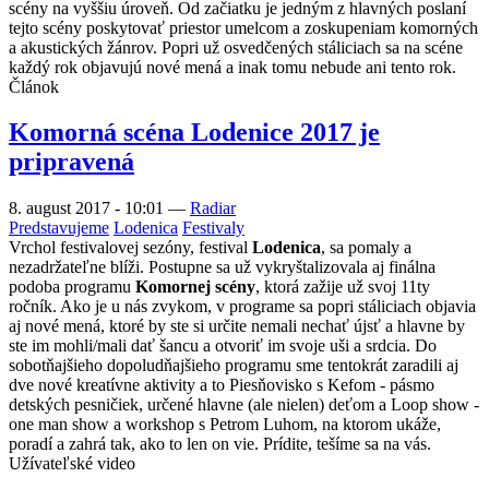
scény na vyššiu úroveň. Od začiatku je jedným z hlavných poslaní
tejto scény poskytovať priestor umelcom a zoskupeniam komorných
a akustických žánrov. Popri už osvedčených stáliciach sa na scéne
každý rok objavujú nové mená a inak tomu nebude ani tento rok.
Článok
Komorná scéna Lodenice 2017 je
pripravená
8. august 2017 - 10:01
—
Radiar
Predstavujeme
Lodenica
Festivaly
Vrchol festivalovej sezóny, festival
Lodenica
, sa pomaly a
nezadržateľne blíži. Postupne sa už vykryštalizovala aj finálna
podoba programu
Komornej scény
, ktorá zažije už svoj 11ty
ročník. Ako je u nás zvykom, v programe sa popri stáliciach objavia
aj nové mená, ktoré by ste si určite nemali nechať újsť a hlavne by
ste im mohli/mali dať šancu a otvoriť im svoje uši a srdcia. Do
sobotňajšieho dopoludňajšieho programu sme tentokrát zaradili aj
dve nové kreatívne aktivity a to Piesňovisko s Kefom - pásmo
detských pesničiek, určené hlavne (ale nielen) deťom a Loop show -
one man show a workshop s Petrom Luhom, na ktorom ukáže,
poradí a zahrá tak, ako to len on vie. Prídite, tešíme sa na vás.
Užívateľské video