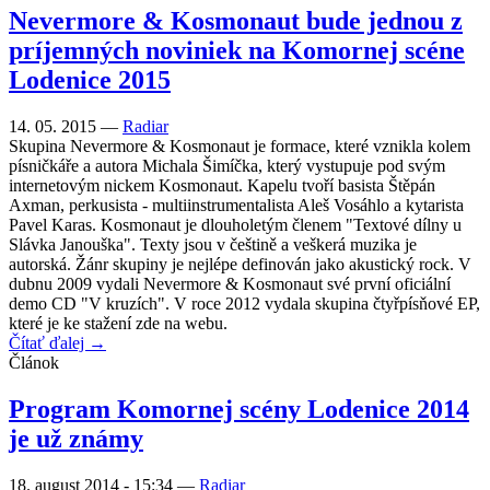
Nevermore & Kosmonaut bude jednou z
príjemných noviniek na Komornej scéne
Lodenice 2015
14. 05. 2015 —
Radiar
Skupina Nevermore & Kosmonaut je formace, které vznikla kolem
písničkáře a autora Michala Šimíčka, který vystupuje pod svým
internetovým nickem Kosmonaut. Kapelu tvoří basista Štěpán
Axman, perkusista - multiinstrumentalista Aleš Vosáhlo a kytarista
Pavel Karas. Kosmonaut je dlouholetým členem "Textové dílny u
Slávka Janouška". Texty jsou v češtině a veškerá muzika je
autorská. Žánr skupiny je nejlépe definován jako akustický rock. V
dubnu 2009 vydali Nevermore & Kosmonaut své první oficiální
demo CD "V kruzích". V roce 2012 vydala skupina čtyřpísňové EP,
které je ke stažení zde na webu.
Čítať ďalej →
Článok
Program Komornej scény Lodenice 2014
je už známy
18. august 2014 - 15:34
—
Radiar