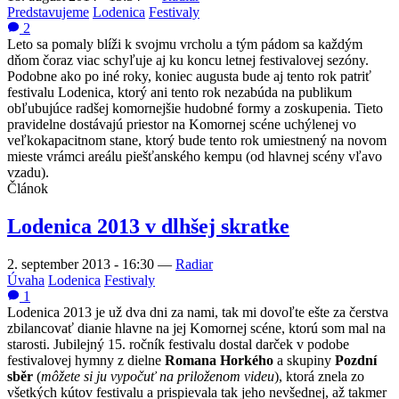
Predstavujeme
Lodenica
Festivaly
2
Leto sa pomaly blíži k svojmu vrcholu a tým pádom sa každým
dňom čoraz viac schyľuje aj ku koncu letnej festivalovej sezóny.
Podobne ako po iné roky, koniec augusta bude aj tento rok patriť
festivalu Lodenica, ktorý ani tento rok nezabúda na publikum
obľubujúce radšej komornejšie hudobné formy a zoskupenia. Tieto
pravidelne dostávajú priestor na Komornej scéne uchýlenej vo
veľkokapacitnom stane, ktorý bude tento rok umiestnený na novom
mieste vrámci areálu piešťanského kempu (od hlavnej scény vľavo
vzadu).
Článok
Lodenica 2013 v dlhšej skratke
2. september 2013 - 16:30
—
Radiar
Úvaha
Lodenica
Festivaly
1
Lodenica 2013 je už dva dni za nami, tak mi dovoľte ešte za čerstva
zbilancovať dianie hlavne na jej Komornej scéne, ktorú som mal na
starosti. Jubilejný 15. ročník festivalu dostal darček v podobe
festivalovej hymny z dielne
Romana Horkého
a skupiny
Pozdní
sběr
(
môžete si ju vypočuť na priloženom videu
), ktorá znela zo
všetkých kútov festivalu a prispievala tak jeho nevšednej, až takmer