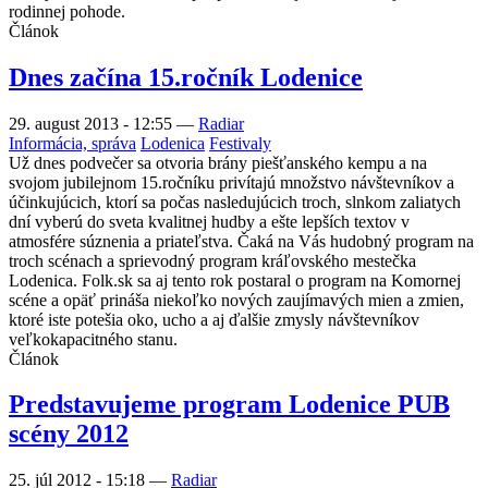
rodinnej pohode.
Článok
Dnes začína 15.ročník Lodenice
29. august 2013 - 12:55
—
Radiar
Informácia, správa
Lodenica
Festivaly
Už dnes podvečer sa otvoria brány piešťanského kempu a na
svojom jubilejnom 15.ročníku privítajú množstvo návštevníkov a
účinkujúcich, ktorí sa počas nasledujúcich troch, slnkom zaliatych
dní vyberú do sveta kvalitnej hudby a ešte lepších textov v
atmosfére súznenia a priateľstva. Čaká na Vás hudobný program na
troch scénach a sprievodný program kráľovského mestečka
Lodenica. Folk.sk sa aj tento rok postaral o program na Komornej
scéne a opäť prináša niekoľko nových zaujímavých mien a zmien,
ktoré iste potešia oko, ucho a aj ďalšie zmysly návštevníkov
veľkokapacitného stanu.
Článok
Predstavujeme program Lodenice PUB
scény 2012
25. júl 2012 - 15:18
—
Radiar