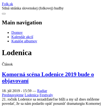
Folk
.
sk
Silná stránka slovenskej (folkovej) hudby
Main navigation
Domov
Kalendár akcií
Katalóg albumov
Lodenica
Článok
Komorná scéna Lodenice 2019 bude o
objavovaní
18. júl 2019 - 15:59
—
Radiar
Predstavujeme
Lodenica
Festivaly
21. ročník Lodenice sa nezadržateľne blíži a my už dnes môžeme
povedať, že sa nám podarilo opäť posunúť dramaturgiu Komornej