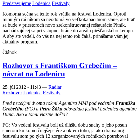
Predstavujeme
Lodenica
Festivaly
Komorná scéna sa tento rok vrátila na festival Lodenica. Oproti
minulým ročníkom sa neodohrá vo veľkokapacitnom stane, ale hrať
sa bude v priestoroch novo zrekonštruovanej reštaurácie Pltník,
nachádzajúcej sa pri vstupnej bráne do areálu piešťanského kempu.
A aby ste vedeli, čo vás na nej tento rok čaká, prinášame vám jej
aktuálny program.
Článok
Rozhovor s Františkom Grebečim –
návrat na Lodenicu
25. júl 2012 - 11:43
—
Radiar
Rozhovor
Lodenica
Festivaly
Pred necelými dvoma rokmi Agentúra MMI pod vedením
Františka
Grebečiho
(FG) a
Petra Žáka
odovzdala festival Lodenica agentúre
Duna. Ako k tomu vlastne došlo?
FG: Vo vedení festivalu boli už dlhšiu dobu snahy o jeho posun
smerom ku komerčnejšej sfére a okrem toho, ja ako dramaturg
festivalu som po tých 12 zorganizovaných ročníkoch potreboval