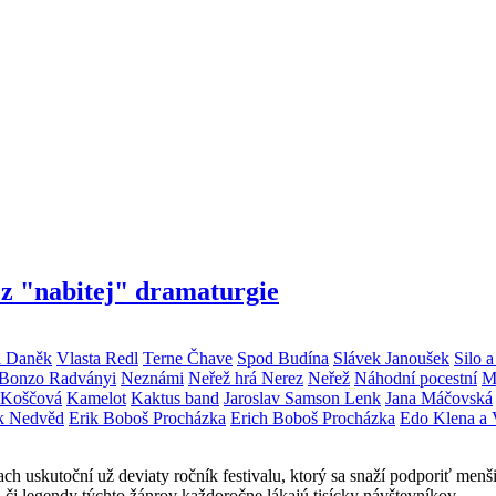
z "nabitej" dramaturgie
 Daněk
Vlasta Redl
Terne Čhave
Spod Budína
Slávek Janoušek
Silo 
 Bonzo Radványi
Neznámi
Neřež hrá Nerez
Neřež
Náhodní pocestní
M
 Koščová
Kamelot
Kaktus band
Jaroslav Samson Lenk
Jana Máčovská
ek Nedvěd
Erik Boboš Procházka
Erich Boboš Procházka
Edo Klena a
h uskutoční už deviaty ročník festivalu, ktorý sa snaží podporiť menši
, či legendy týchto žánrov každoročne lákajú tisícky návštevníkov.