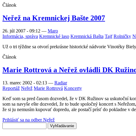
Článok
Neřež na Kremnickej Bašte 2007
26. júl 2007 - 09:12
—
Maro
Informácia, správa
Kremnické laso
Kremnická Bašta
Tajf
Rolničky
N
Už o tri týždne sa otvorí prekrásne historické nádvorie Vinotéky Bie
Článok
Marie Rottrová a Neřež ovládli DK Ružin
13. marec 2002 - 02:13
—
Radiar
Reportáž
Neřež
Marie Rottrová
Koncerty
Keď som sa pred časom dozvedel, že v DK Ružinov sa uskutoční koncer
som sa navyše ešte dozvedel, že to bude spoločný koncert s Neřežom,
že si ju nemusím kupovať dopredu, ale postačí prísť do pokladne v de
Prihlásiť sa na odber Neřež
Vyhľadávanie