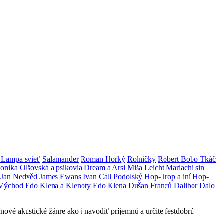
a Lampa svieť
Salamander
Roman Horký
Rolničky
Robert Bobo Tkáč
onika Olšovská a psíkovia Dream a Arsi
Miša Leicht
Mariachi sin
Jan Nedvěd
James Ewans
Ivan Cali Podolský
Hop-Trop a iní
Hop-
 Východ
Edo Klena a Klenoty
Edo Klena
Dušan Franců
Dalibor Dalo
nové akustické žánre ako i navodiť príjemnú a určite festdobrú