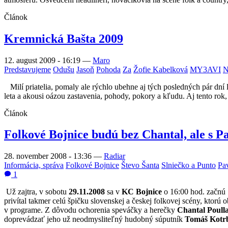
Článok
Kremnická Bašta 2009
12. august 2009 - 16:19
—
Maro
Predstavujeme
Odušu
Jasoň
Pohoda
Za
Žofie Kabelková
MY3AVI
N
Milí priatelia, pomaly ale rýchlo ubehne aj tých posledných pár dní 
leta a akousi oázou zastavenia, pohody, pokory a kľudu. Aj tento rok,
Článok
Folkové Bojnice budú bez Chantal, ale s 
28. november 2008 - 13:36
—
Radiar
Informácia, správa
Folkové Bojnice
Števo Šanta
Slniečko a Punto
Pa
1
Už zajtra, v sobotu
29.11.2008
sa v
KC Bojnice
o 16:00 hod. začnú
privítal takmer celú špičku slovenskej a českej folkovej scény, ktorú
v programe. Z dôvodu ochorenia speváčky a herečky
Chantal Poull
doprevádzať jeho už neodmysliteľný hudobný súputník
Tomáš Kotr