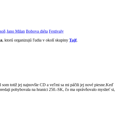
soň
Jano Milan
Bobova diéta
Festivaly
ta
, ktorú organizujú ľudia v okolí skupiny
Tajf
.
som totiž jej najnovšie CD a veľmi sa mi páčili jej nové piesne.Keď
predaji pohybovala na hranici 250.-SK, čo ma oprávňovalo myslieť si,