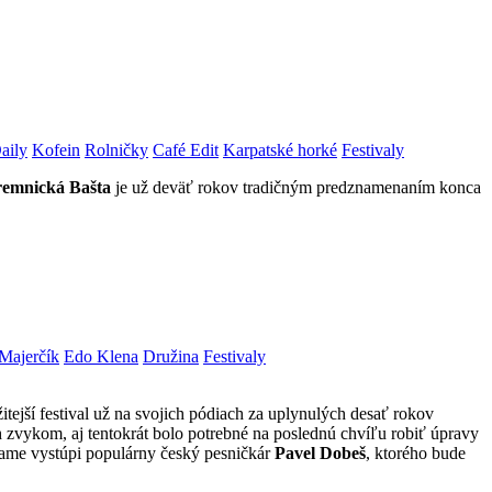
aily
Kofein
Rolničky
Café Edit
Karpatské horké
Festivaly
emnická Bašta
je už deväť rokov tradičným predznamenaním konca
Majerčík
Edo Klena
Družina
Festivaly
tejší festival už na svojich pódiach za uplynulých desať rokov
ch zvykom, aj tentokrát bolo potrebné na poslednú chvíľu robiť úpravy
grame vystúpi populárny český pesničkár
Pavel Dobeš
, ktorého bude