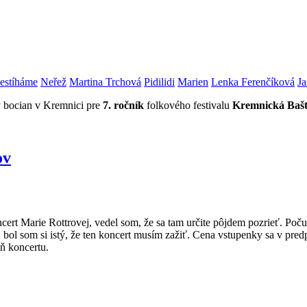
estíháme
Neřež
Martina Trchová
Pidilidi
Marien
Lenka Ferenčíková
Ja
ly bocian v Kremnici pre
7. ročník
folkového festivalu
Kremnická Baš
ov
t Marie Rottrovej, vedel som, že sa tam určite pôjdem pozrieť. Počul 
 bol som si istý, že ten koncert musím zažiť. Cena vstupenky sa v pred
ň koncertu.