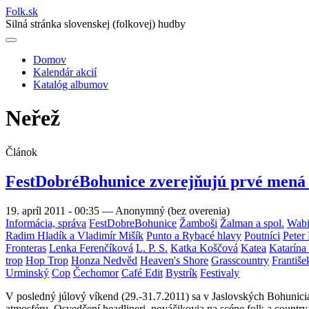
Folk
.
sk
Silná stránka slovenskej (folkovej) hudby
Domov
Kalendár akcií
Main
Katalóg albumov
navigation
Neřež
Článok
FestDobréBohunice zverejňujú prvé mená 
19. apríl 2011 - 00:35
—
Anonymný (bez overenia)
Informácia, správa
FestDobreBohunice
Žamboši
Žalman a spol.
Wabi
Radim Hladík a Vladimír Mišík
Punto a Rybacé hlavy
Poutníci
Peter
Fronteras
Lenka Ferenčíková
L. P. S.
Katka Koščová
Katea
Katarína
trop
Hop Trop
Honza Nedvěd
Heaven's Shore
Grasscountry
Františ
Urminský
Cop
Čechomor
Café Edit
Bystrík
Festivaly
V posledný júlový víkend (29.-31.7.2011) sa v Jaslovských Bohuniciac
atmosféru. Osvedčení headlineri, nováčikovia na scéne folk a country