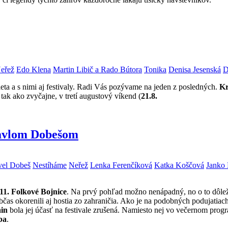
eřež
Edo Klena
Martin Libič a Rado Bútora
Tonika
Denisa Jesenská
D
leta a s nimi aj festivaly. Radi Vás pozývame na jeden z posledných.
Kr
 tak ako zvyčajne, v tretí augustový víkend (
21.8.
Pavlom Dobešom
vel Dobeš
Nestíháme
Neřež
Lenka Ferenčíková
Katka Koščová
Janko 
11. Folkové Bojnice
. Na prvý pohľad možno nenápadný, no o to dôleži
 občas okorenili aj hostia zo zahraničia. Ako je na podobných podujatia
ain
bola jej účasť na festivale zrušená. Namiesto nej vo večernom pro
ba
.