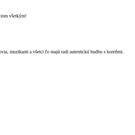
o tom všetkým!
kovia, muzikanti a všetci čo majú radi autentickú hudbu s koreňmi.