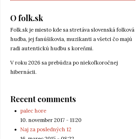
O folk.sk
Folk.sk je miesto kde sa stretáva slovenská folková
hudba, jej fanúšikovia, muzikanti a všetci čo majú
radi autentickú hudbu s koreňmi.
V roku 2026 sa prebúdza po niekoľkoročnej
hibernácii.
Recent comments
palec hore
10. november 2017 - 11:20
Naj za posledných 12
16. marec 2015 - 08:22