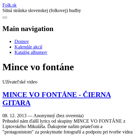
Folk
.
sk
Silná stránka slovenskej (folkovej) hudby
Main navigation
Domov
Kalendár akcií
Katalóg albumov
Mince vo fontáne
Užívateľské video
MINCE VO FONTÁNE - ČIERNA
GITARA
08. 12. 2013 —
Anonymný (bez overenia)
Pribudol nám ďalší lyrics od skupiny MINCE VO FONTÁNE z
Liptovského Mikuláša. Ďakujeme našim priateľom a
"protagonistom" za poskytnutie fotografií a podporu pri tvorbe videa