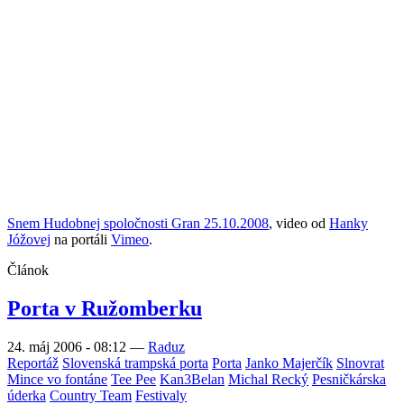
Snem Hudobnej spoločnosti Gran 25.10.2008
, video od
Hanky
Jóžovej
na portáli
Vimeo
.
Článok
Porta v Ružomberku
24. máj 2006 - 08:12
—
Raduz
Reportáž
Slovenská trampská porta
Porta
Janko Majerčík
Slnovrat
Mince vo fontáne
Tee Pee
Kan3Belan
Michal Recký
Pesničkárska
úderka
Country Team
Festivaly