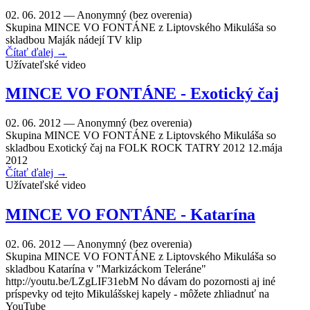
02. 06. 2012 —
Anonymný (bez overenia)
Skupina MINCE VO FONTÁNE z Liptovského Mikuláša so
skladbou Maják nádejí TV klip
Čítať ďalej →
Užívateľské video
MINCE VO FONTÁNE - Exotický čaj
02. 06. 2012 —
Anonymný (bez overenia)
Skupina MINCE VO FONTÁNE z Liptovského Mikuláša so
skladbou Exotický čaj na FOLK ROCK TATRY 2012 12.mája
2012
Čítať ďalej →
Užívateľské video
MINCE VO FONTÁNE - Katarína
02. 06. 2012 —
Anonymný (bez overenia)
Skupina MINCE VO FONTÁNE z Liptovského Mikuláša so
skladbou Katarína v "Markizáckom Teleráne"
http://youtu.be/LZgLIF31ebM No dávam do pozornosti aj iné
príspevky od tejto Mikulášskej kapely - môžete zhliadnuť na
YouTube