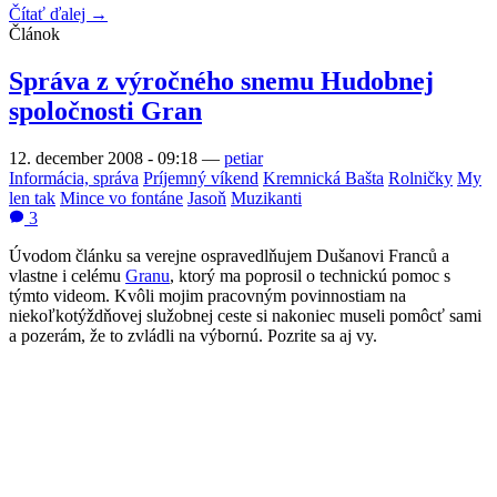
Čítať ďalej →
Článok
Správa z výročného snemu Hudobnej
spoločnosti Gran
12. december 2008 - 09:18
—
petiar
Informácia, správa
Príjemný víkend
Kremnická Bašta
Rolničky
My
len tak
Mince vo fontáne
Jasoň
Muzikanti
3
Úvodom článku sa verejne ospravedlňujem Dušanovi Franců a
vlastne i celému
Granu
, ktorý ma poprosil o technickú pomoc s
týmto videom. Kvôli mojim pracovným povinnostiam na
niekoľkotýždňovej služobnej ceste si nakoniec museli pomôcť sami
a pozerám, že to zvládli na výbornú. Pozrite sa aj vy.