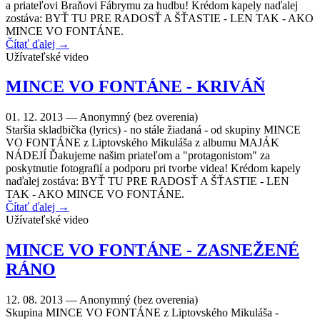
a priateľovi Braňovi Fábrymu za hudbu! Krédom kapely naďalej
zostáva: BYŤ TU PRE RADOSŤ A ŠŤASTIE - LEN TAK - AKO
MINCE VO FONTÁNE.
Čítať ďalej →
Užívateľské video
MINCE VO FONTÁNE - KRIVÁŇ
01. 12. 2013 —
Anonymný (bez overenia)
Staršia skladbička (lyrics) - no stále žiadaná - od skupiny MINCE
VO FONTÁNE z Liptovského Mikuláša z albumu MAJÁK
NÁDEJÍ Ďakujeme našim priateľom a "protagonistom" za
poskytnutie fotografií a podporu pri tvorbe videa! Krédom kapely
naďalej zostáva: BYŤ TU PRE RADOSŤ A ŠŤASTIE - LEN
TAK - AKO MINCE VO FONTÁNE.
Čítať ďalej →
Užívateľské video
MINCE VO FONTÁNE - ZASNEŽENÉ
RÁNO
12. 08. 2013 —
Anonymný (bez overenia)
Skupina MINCE VO FONTÁNE z Liptovského Mikuláša -