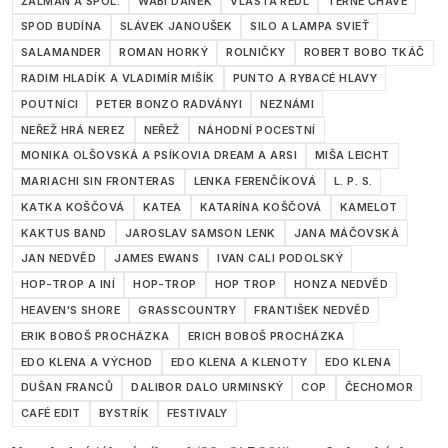
ŽALMAN A SPOL.
WABI DANĚK
VLASTA REDL
TERNE ČHAVE
SPOD BUDÍNA
SLÁVEK JANOUŠEK
SILO A LAMPA SVIEŤ
SALAMANDER
ROMAN HORKÝ
ROLNIČKY
ROBERT BOBO TKÁČ
RADIM HLADÍK A VLADIMÍR MIŠÍK
PUNTO A RYBACÉ HLAVY
POUTNÍCI
PETER BONZO RADVÁNYI
NEZNÁMI
NEŘEŽ HRÁ NEREZ
NEŘEŽ
NÁHODNÍ POCESTNÍ
MONIKA OLŠOVSKÁ A PSÍKOVIA DREAM A ARSI
MIŠA LEICHT
MARIACHI SIN FRONTERAS
LENKA FERENČÍKOVÁ
L. P. S.
KATKA KOŠČOVÁ
KATEA
KATARÍNA KOŠČOVÁ
KAMELOT
KAKTUS BAND
JAROSLAV SAMSON LENK
JANA MÁČOVSKÁ
JAN NEDVĚD
JAMES EWANS
IVAN CALI PODOLSKÝ
HOP-TROP A INÍ
HOP-TROP
HOP TROP
HONZA NEDVĚD
HEAVEN'S SHORE
GRASSCOUNTRY
FRANTIŠEK NEDVĚD
ERIK BOBOŠ PROCHÁZKA
ERICH BOBOŠ PROCHÁZKA
EDO KLENA A VÝCHOD
EDO KLENA A KLENOTY
EDO KLENA
DUŠAN FRANCŮ
DALIBOR DALO URMINSKÝ
COP
ČECHOMOR
CAFÉ EDIT
BYSTRÍK
FESTIVALY