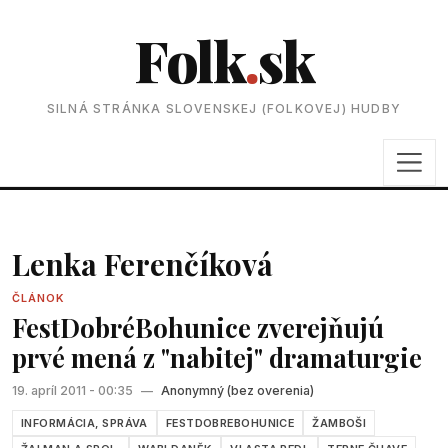
Folk
.
sk
SILNÁ STRÁNKA SLOVENSKEJ (FOLKOVEJ) HUDBY
Lenka Ferenčíková
ČLÁNOK
FestDobréBohunice zverejňujú
prvé mená z "nabitej" dramaturgie
19. apríl 2011 - 00:35
—
Anonymný (bez overenia)
INFORMÁCIA, SPRÁVA
FESTDOBREBOHUNICE
ŽAMBOŠI