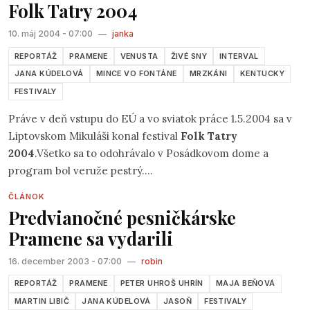
Folk Tatry 2004
10. máj 2004 - 07:00
—
janka
REPORTÁŽ
PRAMENE
VENUSTA
ŽIVÉ SNY
INTERVAL
JANA KÚDELOVÁ
MINCE VO FONTÁNE
MRZKÁNI
KENTUCKY
FESTIVALY
Práve v deň vstupu do EÚ a vo sviatok práce 1.5.2004 sa v
Liptovskom Mikuláši konal festival
Folk Tatry
2004
.Všetko sa to odohrávalo v Posádkovom dome a
program bol veruže pestrý.
ČLÁNOK
Predvianočné pesničkárske
Pramene sa vydarili
16. december 2003 - 07:00
—
robin
REPORTÁŽ
PRAMENE
PETER UHROŠ UHRÍN
MAJA BEŇOVÁ
MARTIN LIBIČ
JANA KÚDELOVÁ
JASOŇ
FESTIVALY