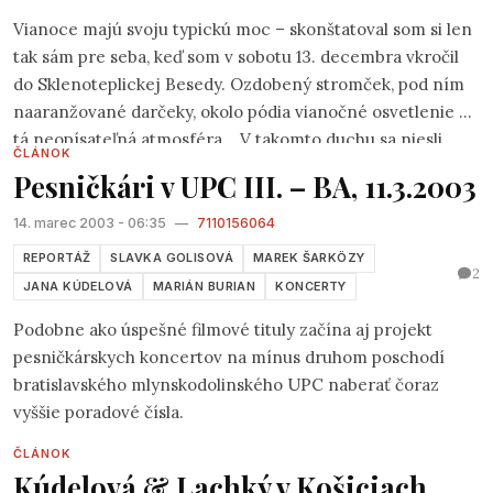
Vianoce majú svoju typickú moc – skonštatoval som si len
tak sám pre seba, keď som v sobotu 13. decembra vkročil
do Sklenoteplickej Besedy. Ozdobený stromček, pod ním
naaranžované darčeky, okolo pódia vianočné osvetlenie a
tá neopísateľná atmosféra... V takomto duchu sa niesli
ČLÁNOK
tohtoročné
Predvianočné Pramene
pesničkárov.Niekto
Pesničkári v UPC III. – BA, 11.3.2003
si povie – festival ako každý iný, no tentoraz sa v scenári
udialo pár zásadných zmien.
14. marec 2003 - 06:35
—
7110156064
REPORTÁŽ
SLAVKA GOLISOVÁ
MAREK ŠARKÖZY
2
JANA KÚDELOVÁ
MARIÁN BURIAN
KONCERTY
Podobne ako úspešné filmové tituly začína aj projekt
pesničkárskych koncertov na mínus druhom poschodí
bratislavského mlynskodolinského UPC naberať čoraz
vyššie poradové čísla.
ČLÁNOK
Kúdelová & Lachký v Košiciach