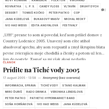
NOVÝ ROWNÁK
KAMIENOK
FOLKTÓN
VINOHRAD
ROVNÁTKA
L. P. S.
CANDY FLOSS
VLTAVÍN
DRUHÝ DYCH
2
DESSERT
TOMÁŠ KOČKO
PETER PIATKO
COP
JANA KÚDELOVÁ
BUKASOVÝ MASÍV
MICHAL RECKÝ
IVO HAD WEISS
EDITA ANGYALOVÁ
FESTIVALY
„Ufff“, presne to som si povedal, keď som prišiel domov z
Country Lodenice 2005. Unavený som ešte stihol
absolvovať sprchu, aby som rozpustil a zmyl škrupinu blata
pevne zvierajúcu moje chodidlá a členky a potom už len
šup do postele. Zaspať sa mi však akosi nedarilo.
ČLÁNOK
Prídite na Tiché vody 2005
17. august 2005 - 13:58
—
Anonymný (bez overenia)
INFORMÁCIA, SPRÁVA
TICHÉ VODY
STANO KALMAN
MIRO ĎURIŠ
RADO DRINKA
VERONIKA LENDELOVÁ
PETER PIATKO
PATHETIC HYPERMARKET BAND
SOŇA HORŇÁKOVÁ
IVO HAD WEISS
JANA KÚDELOVÁ