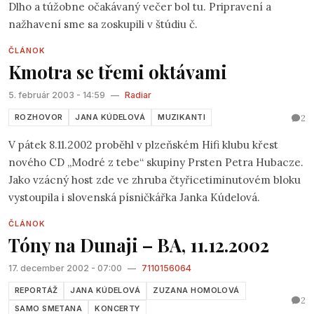
Dlho a túžobne očakávaný večer bol tu. Pripravení a
nažhavení sme sa zoskupili v štúdiu č.
ČLÁNOK
Kmotra se třemi oktávami
5. február 2003 - 14:59
—
Radiar
2
ROZHOVOR
JANA KÚDELOVÁ
MUZIKANTI
V pátek 8.11.2002 proběhl v plzeňském Hifi klubu křest
nového CD „Modré z tebe“ skupiny Prsten Petra Hubacze.
Jako vzácný host zde ve zhruba čtyřicetiminutovém bloku
vystoupila i slovenská písničkářka Janka Kúdelová.
ČLÁNOK
Tóny na Dunaji – BA, 11.12.2002
17. december 2002 - 07:00
—
7110156064
REPORTÁŽ
JANA KÚDELOVÁ
ZUZANA HOMOLOVÁ
2
SAMO SMETANA
KONCERTY