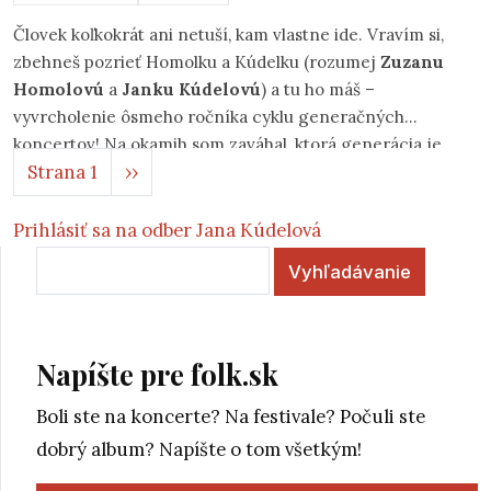
Človek koľkokrát ani netuší, kam vlastne ide. Vravím si,
zbehneš pozrieť Homolku a Kúdelku (rozumej
Zuzanu
Homolovú
a
Janku Kúdelovú
) a tu ho máš –
vyvrcholenie ôsmeho ročníka cyklu generačných
koncertov! Na okamih som zaváhal, ktorá generácia je
Stránkovanie
Ďalšia strana
Strana 1
››
vlastne tá moja, ale nakoniec som si sadol vedľa ľudí z
folk.sk a jal sa kochať (Kačica, má tu byť druhé „sa“?)
interiérom Zichyho paláca zariadeným štýlom nie
Prihlásiť sa na odber Jana Kúdelová
nepodobným tomu ala Bratislavský hrad. Čím chcem
Vyhľadávanie
povedať, že by to tam mohlo byť aj krajšie.
Napíšte pre folk.sk
Boli ste na koncerte? Na festivale? Počuli ste
dobrý album? Napíšte o tom všetkým!