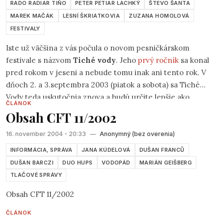
RADO RADIAR TIŇO
PETER PETIAR LACHKÝ
ŠTEVO ŠANTA
MAREK MAČÁK
LESNÍ ŠKRIATKOVIA
ZUZANA HOMOLOVÁ
FESTIVALY
Iste už väčšina z vás počula o novom pesničkárskom
festivale s názvom
Tiché vody
. Jeho
prvý ročník
sa konal
pred rokom v jeseni a nebude tomu inak ani tento rok. V
dňoch 2. a 3.septembra 2003 (piatok a sobota) sa Tiché
Vody teda uskutočnia znova a budú určite lepšie ako
ČLÁNOK
minulý rok, aj keď tie minuloročné nemali chybu :-).
Obsah CFT 11/2002
16. november 2004 - 20:33
—
Anonymný (bez overenia)
INFORMÁCIA, SPRÁVA
JANA KÚDELOVÁ
DUŠAN FRANCŮ
DUŠAN BARCZI
DUO HUPS
VODOPÁD
MARIÁN GEIŠBERG
TLAČOVÉ SPRÁVY
Obsah CFT 11/2002
ČLÁNOK