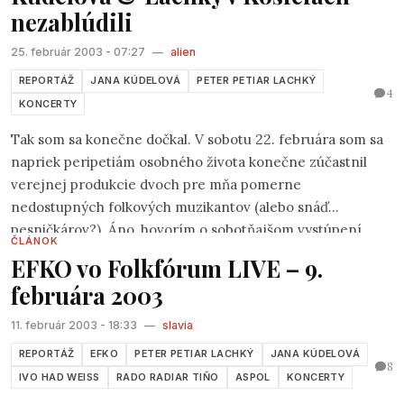
nezablúdili
25. február 2003 - 07:27
—
alien
REPORTÁŽ
JANA KÚDELOVÁ
PETER PETIAR LACHKÝ
4
KONCERTY
Tak som sa konečne dočkal. V sobotu 22. februára som sa
napriek peripetiám osobného života konečne zúčastnil
verejnej produkcie dvoch pre mňa pomerne
nedostupných folkových muzikantov (alebo snáď
pesničkárov?). Áno, hovorím o sobotňajšom vystúpení
ČLÁNOK
Janky Kúdelovej
a
Petra Lachkého
v košickej Dobrej
EFKO vo Folkfórum LIVE – 9.
čajovni. V podstate išlo pre mňa o vystúpenie poznaného a
februára 2003
neznámeho. Presne tak nejako to bolo. O čom hovorím?
11. február 2003 - 18:33
—
slavia
REPORTÁŽ
EFKO
PETER PETIAR LACHKÝ
JANA KÚDELOVÁ
8
IVO HAD WEISS
RADO RADIAR TIŇO
ASPOL
KONCERTY