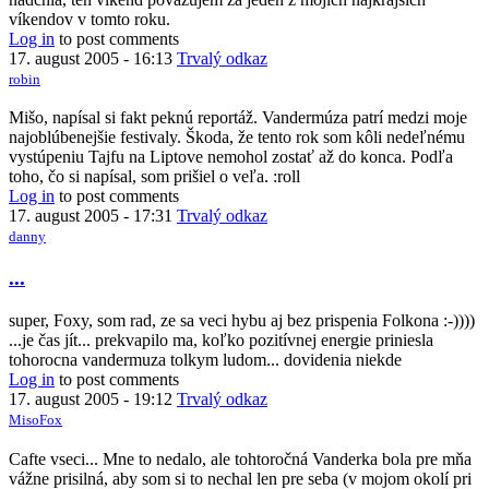
víkendov v tomto roku.
Log in
to post comments
17. august 2005 - 16:13
Trvalý odkaz
robin
Mišo, napísal si fakt peknú reportáž. Vandermúza patrí medzi moje
najoblúbenejšie festivaly. Škoda, že tento rok som kôli nedeľnému
vystúpeniu Tajfu na Liptove nemohol zostať až do konca. Podľa
toho, čo si napísal, som prišiel o veľa. :roll
Log in
to post comments
17. august 2005 - 17:31
Trvalý odkaz
danny
...
super, Foxy, som rad, ze sa veci hybu aj bez prispenia Folkona :-))))
...je čas jít... prekvapilo ma, koľko pozitívnej energie priniesla
tohorocna vandermuza tolkym ludom... dovidenia niekde
Log in
to post comments
17. august 2005 - 19:12
Trvalý odkaz
MisoFox
Cafte vseci... Mne to nedalo, ale tohtoročná Vanderka bola pre mňa
vážne prisilná, aby som si to nechal len pre seba (v mojom okolí pri