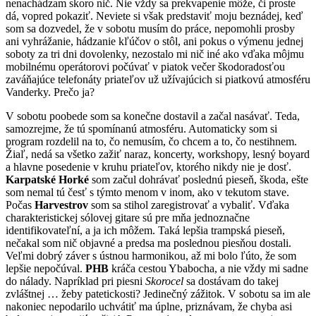
nenachádzam skoro nič. Nie vždy sa prekvapenie môže, či proste
dá, vopred pokaziť. Neviete si však predstaviť moju beznádej, keď
som sa dozvedel, že v sobotu musím do práce, nepomohli prosby
ani vyhrážanie, hádzanie kľúčov o stôl, ani pokus o výmenu jednej
soboty za tri dni dovolenky, nezostalo mi nič iné ako vďaka môjmu
mobilnému operátorovi počúvať v piatok večer škodoradosťou
zaváňajúce telefonáty priateľov už užívajúcich si piatkovú atmosféru
Vanderky. Prečo ja?
V sobotu poobede som sa konečne dostavil a začal nasávať. Teda,
samozrejme, že tú spomínanú atmosféru. Automaticky som si
program rozdelil na to, čo nemusím, čo chcem a to, čo nestihnem.
Žiaľ, nedá sa všetko zažiť naraz, koncerty, workshopy, lesný boyard
a hlavne posedenie v kruhu priateľov, ktorého nikdy nie je dosť.
Karpatské Horké
som začul dohrávať poslednú pieseň, škoda, ešte
som nemal tú česť s týmto menom v inom, ako v tekutom stave.
Počas
Harvestrov
som sa stihol zaregistrovať a vybaliť. Vďaka
charakteristickej sólovej gitare sú pre mňa jednoznačne
identifikovateľní, a ja ich môžem. Taká lepšia trampská pieseň,
nečakal som nič objavné a predsa ma poslednou piesňou dostali.
Veľmi dobrý záver s ústnou harmonikou, až mi bolo ľúto, že som
lepšie nepočúval.
PHB
kráča cestou Ybabocha, a nie vždy mi sadne
do nálady. Napríklad pri piesni
Skorocel
sa dostávam do takej
zvláštnej … žeby patetickosti? Jedinečný zážitok. V sobotu sa im ale
nakoniec nepodarilo uchvátiť ma úplne, priznávam, že chyba asi