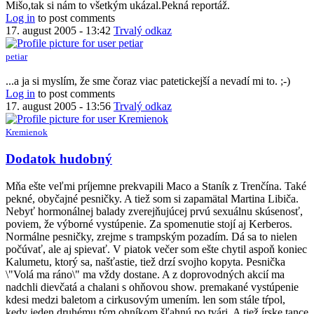
Mišo,tak si nám to všetkým ukázal.Pekná reportáž.
Log in
to post comments
17. august 2005 - 13:42
Trvalý odkaz
petiar
...a ja si myslím, že sme čoraz viac patetickejší a nevadí mi to. ;-)
Log in
to post comments
17. august 2005 - 13:56
Trvalý odkaz
Kremienok
Dodatok hudobný
Mňa ešte veľmi príjemne prekvapili Maco a Staník z Trenčína. Také
pekné, obyčajné pesničky. A tiež som si zapamätal Martina Libiča.
Nebyť hormonálnej balady zverejňujúcej prvú sexuálnu skúsenosť,
poviem, že výborné vystúpenie. Za spomenutie stojí aj Kerberos.
Normálne pesničky, zrejme s trampským pozadím. Dá sa to nielen
počúvať, ale aj spievať. V piatok večer som ešte chytil aspoň koniec
Kalumetu, ktorý sa, našťastie, tiež drzí svojho kopyta. Pesnička
\"Volá ma ráno\" ma vždy dostane. A z doprovodných akcií ma
nadchli dievčatá a chalani s ohňovou show. premakané vystúpenie
kdesi medzi baletom a cirkusovým umením. len som stále tŕpol,
kedy jeden druhému tým ohníkom šľahnú po tvári. A tiež írske tance