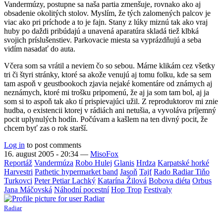
Vandermúzy, postupne sa naša partia zmenšuje, rovnako ako aj
obsadenie okolitých stolov. Myslím, že tých zalomených palcov je
viac ako pri príchode a to je fajn. Stany z lúky miznú tak ako vraj
huby po daždi pribúdajú a unavená aparatúra skladá tiež klbká
svojich príslušenstiev. Parkovacie miesta sa vyprázdňujú a seba
vidím nasadať do auta.
Včera som sa vrátil a neviem čo so sebou. Márne klikám cez všetky
tri či štyri stránky, ktoré sa akože venujú aj tomu folku, kde sa sem
tam aspoň v geustbookoch zjavia nejaké komentáre od známych aj
neznámych, ktoré mi trošku pripomenú, že aj ja som tam bol, aj ja
som si to aspoň tak ako tí prispievajúci užil. Z reproduktorov mi znie
hudba, o existencii ktorej v rádiách ani netušia, a vyvoláva príjemný
pocit uplynulých hodín. Počúvam a kašlem na ten divný pocit, že
chcem byť zas o rok starší.
Log in
to post comments
16. august 2005 - 20:34
—
MisoFox
Reportáž
Vandermúza
Robo Hulej
Glanis
Hrdza
Karpatské horké
Harvestri
Pathetic hypermarket band
Jasoň
Tajf
Rado Radiar Tiňo
Turkovci
Peter Petiar Lachký
Katarína Žilová
Bobova diéta
Orbus
Jana Máčovská
Náhodní pocestní
Hop Trop
Festivaly
Radiar