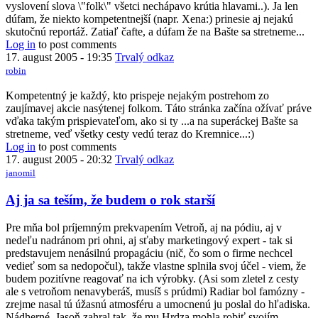
vyslovení slova \"folk\" všetci nechápavo krútia hlavami..). Ja len
dúfam, že niekto kompetentnejší (napr. Xena:) prinesie aj nejakú
skutočnú reportáž. Zatiaľ čafte, a dúfam že na Bašte sa stretneme...
Log in
to post comments
17. august 2005 - 19:35
Trvalý odkaz
robin
Kompetentný je každý, kto prispeje nejakým postrehom zo
zaujímavej akcie nasýtenej folkom. Táto stránka začína ožívať práve
vďaka takým prispievateľom, ako si ty ...a na superáckej Bašte sa
stretneme, veď všetky cesty vedú teraz do Kremnice...:)
Log in
to post comments
17. august 2005 - 20:32
Trvalý odkaz
janomil
Aj ja sa teším, že budem o rok starší
Pre mňa bol príjemným prekvapením Vetroň, aj na pódiu, aj v
nedeľu nadránom pri ohni, aj sťaby marketingový expert - tak si
predstavujem nenásilnú propagáciu (nič, čo som o firme nechcel
vedieť som sa nedopočul), takže vlastne splnila svoj účel - viem, že
budem pozitívne reagovať na ich výrobky. (Asi som zletel z cesty
ale s vetroňom nenavyberáš, musíš s prúdmi) Radiar bol famózny -
zrejme nasal tú úžasnú atmosféru a umocnenú ju poslal do hľadiska.
Nádherné. Jasoň zahral tak, že mu Hrdza mohla robiť svojím