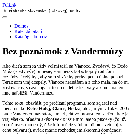
Folk
.
sk
Silná stránka slovenskej (folkovej) hudby
Domov
Kalendár akcií
Main
Katalóg albumov
navigation
Bez poznámok z Vandermúzy
Ako dieťa som sa vždy veľmi tešil na Vianoce. Zvedavý, čo Dedo
Mráz (vtedy ešte) prinesie, som neraz bol schopný rodičom
rozhádzať celý byt, aby som si všetky prekvapenia úplne pokazil.
Teraz som vraj dospelý, Vianoce neznášam a z toho mála, na čo mi
zostáva čas, sa asi najviac teším na letné festivaly a z nich na ten
mne najbližší, Vandermúzu.
Tohto roku, obzvlášť po prečítaní programu, som zajasal nad
menami ako
Robo Hulej, Glanis, Hrdza
, ale aj inými. Takže 2005
bude Vanderkou návratov, hm...dychtivo browsujem sieťou, kde je
vraj všetko, hľadám akékoľvek bližšie info, alebo pikošky (čo už,
som človek moderný, čiže informácie vládnu môjmu svetu, aj za
cenu bulváru :), avšak márne rozhadzujem skromnú domácnosť,