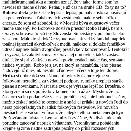
multiinštrumentalistku a musím uznať, že v takej forme som ho
nevidel už riadne dávno. Petiar, je už čas na druhé CD, čo ty na to?
Bobova diéta
je tiež stále lepšia a lepšia, pomaly a isto sa posúvajú
na post večerných ťahákov. Ich vystúpenie malo v sebe toľko
energie, že som až zabudol, že v Mostišti býva augustový večer
riadne studený. Po Bobovke dostáva priestor
Robo Hulej
, bard z
Oravy, schovávajúc všetky Slovenské Superstáry v prachu ďaleko
za sebou. Málokto si dokáže vybudovať tak veľký fanklub napriek
totálnej ignorácií akýchkoľvek medií, málokto si dokáže fanúšikov
udržať napriek tuším dvojročnej prestávke v koncertovaní. Tentokrát
to vyzerá, že zakotví znova v Oravskej domovine, takže zostáva
dúfať, že si pri všetkých nových povinnostiach nájde čas, sem-tam
niekde vystúpiť. Robo je zjav, na ktorý sa nezabúda, jeho piesne
ľudovejú už dnes, ak nestihli zľudovieť včera a to je len dobre.
Hrdza
si dobre drží svoj štandard hviezdy (samozrejme vo
folkovom meradle) a za výdatnej podpory rytmiky prepletá staršie
piesne s novinkami. Našťastie zvuk je výrazne lepší od Drotárie, o
ktorej znení sa už popísalo v komentároch až až. Myslím, že už
čoskoro sa im podarí ešte viac sa prebiť na výslnie hudobnej scény,
možno získať nejaké to ocenenie a snáď aj prilákajú nových ľudí do
neraz poloprázdnych hľadísk folkových festivalov. Pri novších
piesňach ešte väčšmi vnímam, že nálepka ethno-metal energickým
Prešovčanom pristane. Len sa mi zdá zvláštne, že diváci nie a nie
poriadne tancovať napriek výdatnému Veronikynmu pobádaniu.
Zrejme aj zima riadne zadrapila pazúry do príliš rozsedených