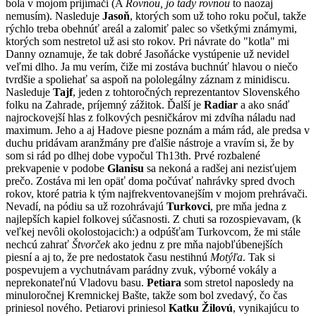
bola v mojom prijímači (A
Rovnou, jo tady rovnou
to naozaj
nemusím). Nasleduje
Jasoň
, ktorých som už toho roku počul, takže
rýchlo treba obehnúť areál a zalomiť palec so všetkými známymi,
ktorých som nestretol už asi sto rokov. Pri návrate do "kotla" mi
Danny oznamuje, že tak dobré Jasoňácke vystúpenie už nevidel
veľmi dlho. Ja mu verím, čiže mi zostáva buchnúť hlavou o niečo
tvrdšie a spoliehať sa aspoň na pololegálny záznam z minidiscu.
Nasleduje
Tajf
, jeden z tohtoročných reprezentantov Slovenského
folku na Zahrade, príjemný zážitok. Ďalší je
Radiar
a ako snáď
najrockovejší hlas z folkových pesničkárov mi zdvíha náladu nad
maximum. Jeho a aj Hadove piesne poznám a mám rád, ale predsa v
duchu pridávam aranžmány pre ďalšie nástroje a vravím si, že by
som si rád po dlhej dobe vypočul Th13th. Prvé rozbalené
prekvapenie v podobe
Glanisu
sa nekoná a radšej ani nezisťujem
prečo. Zostáva mi len opäť doma počúvať nahrávky spred dvoch
rokov, ktoré patria k tým najfrekventovanejším v mojom prehrávači.
Nevadí, na pódiu sa už rozohrávajú
Turkovci
, pre mňa jedna z
najlepších kapiel folkovej súčasnosti. Z chuti sa rozospievavam, (k
veľkej nevôli okolostojacich:) a odpúšťam Turkovcom, že mi stále
nechcú zahrať
Štvorček
ako jednu z pre mňa najobľúbenejších
piesní a aj to, že pre nedostatok času nestihnú
Motýľa
. Tak si
pospevujem a vychutnávam parádny zvuk, výborné vokály a
neprekonateľnú Vladovu basu.
Petiara
som stretol naposledy na
minuloročnej Kremnickej Bašte, takže som bol zvedavý, čo čas
priniesol nového. Petiarovi priniesol
Katku Žilovú
, vynikajúcu to