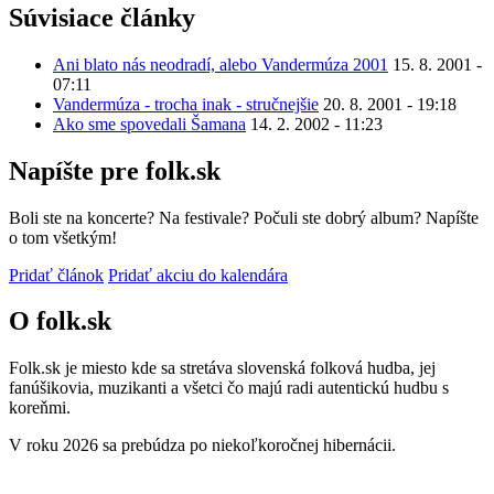
Súvisiace články
Ani blato nás neodradí, alebo Vandermúza 2001
15. 8. 2001 -
07:11
Vandermúza - trocha inak - stručnejšie
20. 8. 2001 - 19:18
Ako sme spovedali Šamana
14. 2. 2002 - 11:23
Napíšte pre folk.sk
Boli ste na koncerte? Na festivale? Počuli ste dobrý album? Napíšte
o tom všetkým!
Pridať článok
Pridať akciu do kalendára
O folk.sk
Folk.sk je miesto kde sa stretáva slovenská folková hudba, jej
fanúšikovia, muzikanti a všetci čo majú radi autentickú hudbu s
koreňmi.
V roku 2026 sa prebúdza po niekoľkoročnej hibernácii.