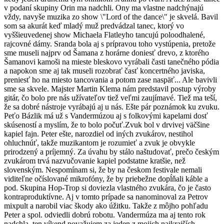
v podaní skupiny Orin ma nadchli. Ony ma vlastne nadchýnajú
vždy, navyše muzika zo show \"Lord of the dance\" je skvelá. Bavil
som sa akurát keď mladý muž predvádzal tanec, ktorý vo
vyššieuvedenej show Michaela Flatleyho tancujú poloodhalené,
rajcovné dámy. Sranda bola aj s prípravou toho vystúpenia, pretože
sme museli najprv od Šamana z horárne doniesť drevo, z ktorého
Šamanovi kamoši na mieste bleskovo vyrábali časti tanečného pódia
a napokon sme aj tak museli rozobrať časť koncertného javiska,
preniesť ho na miesto tancovania a potom zase naspäť... Ale bavivli
sme sa skvele. Majster Martin Klema nám predstavil postup výroby
gitár, čo bolo pre nás užívateľov tiež veľmi zaujímavé. Tiež ma teší,
že sa dobré nástroje vyrábajú aj u nás. Ešte pár poznámok ku zvuku.
Peťo Bázlik má už s Vandermúzou aj s folkovými kapelami dosť
skúseností a myslím, že to bolo počuť.Zvuk bol v drvivej väčšine
kapiel fajn. Peter ešte, narozdiel od iných zvukárov, nestihol
ohluchnúť, takže muzikantom je rozumieť a zvuk je obvykle
prirodzený a príjemný. Za úvahu by stálo naštudovať, prečo českým
zvukárom trvá nazvučovanie kapiel podstatne kratšie, než
slovenským. Nespomínam si, že by na českom festivale nemali
viditeľne očíslované mikrofóny, že by priebežne dopĺňali káble a
pod. Skupina Hop-Trop si doviezla vlastného zvukára, čo je často
kontraproduktívne. Aj v tomto prípade sa nanominoval za Petrov
mixpult a narobil viac škody ako úžitku. Takže z môjho pohľadu
Peter a spol. odviedli dobrú robotu. Vandermúza ma aj tento rok
nadchla, ten víkend považujem za jeden z mojich najkrajších