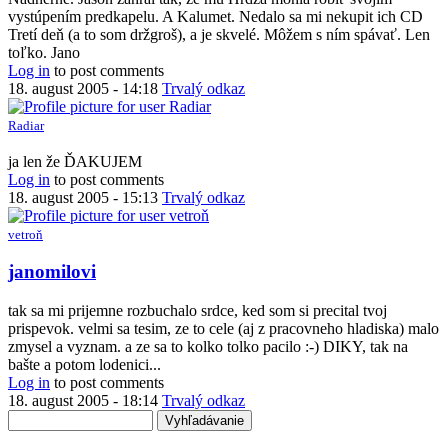
vystúpením predkapelu. A Kalumet. Nedalo sa mi nekupit ich CD
Tretí deň (a to som držgroš), a je skvelé. Môžem s ním spávať. Len
toľko. Jano
Log in
to post comments
18. august 2005 - 14:18
Trvalý odkaz
Radiar
ja len že ĎAKUJEM
Log in
to post comments
18. august 2005 - 15:13
Trvalý odkaz
vetroň
janomilovi
tak sa mi prijemne rozbuchalo srdce, ked som si precital tvoj
prispevok. velmi sa tesim, ze to cele (aj z pracovneho hladiska) malo
zmysel a vyznam. a ze sa to kolko tolko pacilo :-) DIKY, tak na
bašte a potom lodenici...
Log in
to post comments
18. august 2005 - 18:14
Trvalý odkaz
Vyhľadávanie