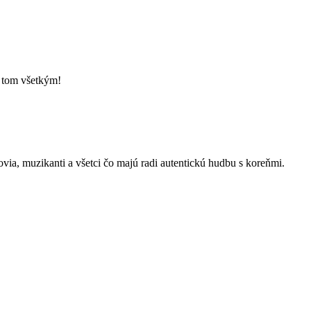
o tom všetkým!
kovia, muzikanti a všetci čo majú radi autentickú hudbu s koreňmi.