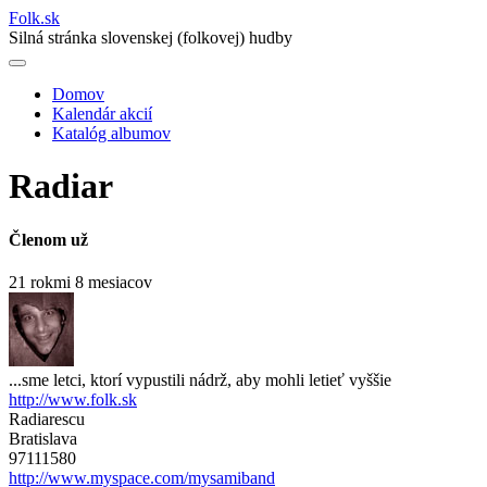
Folk
.
sk
Silná stránka slovenskej (folkovej) hudby
Domov
Kalendár akcií
Main
Katalóg albumov
navigation
Radiar
Členom už
21 rokmi 8 mesiacov
...sme letci, ktorí vypustili nádrž, aby mohli letieť vyššie
http://www.folk.sk
Radiarescu
Bratislava
97111580
http://www.myspace.com/mysamiband