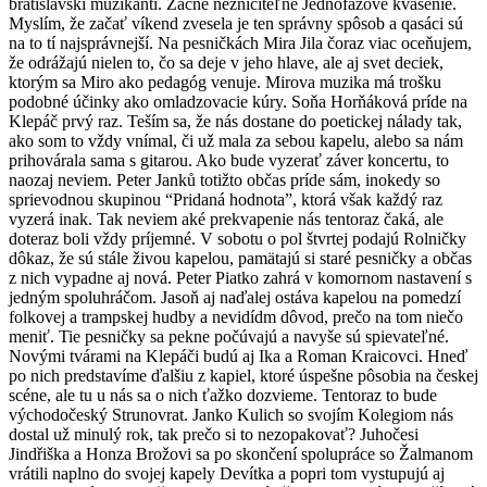
bratislavskí muzikanti. Začne nezničiteľné Jednofázové kvasenie.
Myslím, že začať víkend zvesela je ten správny spôsob a qasáci sú
na to tí najsprávnejší. Na pesničkách Mira Jila čoraz viac oceňujem,
že odrážajú nielen to, čo sa deje v jeho hlave, ale aj svet deciek,
ktorým sa Miro ako pedagóg venuje. Mirova muzika má trošku
podobné účinky ako omladzovacie kúry. Soňa Horňáková príde na
Klepáč prvý raz. Teším sa, že nás dostane do poetickej nálady tak,
ako som to vždy vnímal, či už mala za sebou kapelu, alebo sa nám
prihovárala sama s gitarou. Ako bude vyzerať záver koncertu, to
naozaj neviem. Peter Janků totižto občas príde sám, inokedy so
sprievodnou skupinou “Pridaná hodnota”, ktorá však každý raz
vyzerá inak. Tak neviem aké prekvapenie nás tentoraz čaká, ale
doteraz boli vždy príjemné. V sobotu o pol štvrtej podajú Rolničky
dôkaz, že sú stále živou kapelou, pamätajú si staré pesničky a občas
z nich vypadne aj nová. Peter Piatko zahrá v komornom nastavení s
jedným spoluhráčom. Jasoň aj naďalej ostáva kapelou na pomedzí
folkovej a trampskej hudby a nevidídm dôvod, prečo na tom niečo
meniť. Tie pesničky sa pekne počúvajú a navyše sú spievateľné.
Novými tvárami na Klepáči budú aj Ika a Roman Kraicovci. Hneď
po nich predstavíme ďalšiu z kapiel, ktoré úspešne pôsobia na českej
scéne, ale tu u nás sa o nich ťažko dozvieme. Tentoraz to bude
východočeský Strunovrat. Janko Kulich so svojím Kolegiom nás
dostal už minulý rok, tak prečo si to nezopakovať? Juhočesi
Jindřiška a Honza Brožovi sa po skončení spolupráce so Žalmanom
vrátili naplno do svojej kapely Devítka a popri tom vystupujú aj