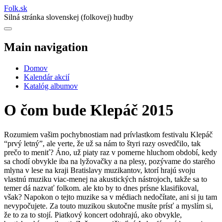
Folk
.
sk
Silná stránka slovenskej (folkovej) hudby
Main navigation
Domov
Kalendár akcií
Katalóg albumov
O čom bude Klepáč 2015
Rozumiem vašim pochybnostiam nad prívlastkom festivalu Klepáč
“prvý letný”, ale verte, že už sa nám to štyri razy osvedčilo, tak
prečo to meniť? Áno, už piaty raz v pomerne hluchom období, kedy
sa chodí obvykle iba na lyžovačky a na plesy, pozývame do starého
mlyna v lese na kraji Bratislavy muzikantov, ktorí hrajú svoju
vlastnú muziku viac-menej na akustických nástrojoch, takže sa to
temer dá nazvať folkom. ale kto by to dnes prísne klasifikoval,
však? Napokon o tejto muzike sa v médiach nedočítate, ani si ju tam
nevypočujete. Za touto muzikou skutočne musíte prísť a myslím si,
že to za to stojí.
Piatkový koncert odohrajú, ako obvykle,