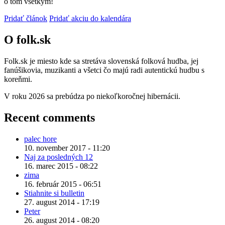
o tom všetkým!
Pridať článok
Pridať akciu do kalendára
O folk.sk
Folk.sk je miesto kde sa stretáva slovenská folková hudba, jej
fanúšikovia, muzikanti a všetci čo majú radi autentickú hudbu s
koreňmi.
V roku 2026 sa prebúdza po niekoľkoročnej hibernácii.
Recent comments
palec hore
10. november 2017 - 11:20
Naj za posledných 12
16. marec 2015 - 08:22
zima
16. február 2015 - 06:51
Stiahnite si bulletin
27. august 2014 - 17:19
Peter
26. august 2014 - 08:20