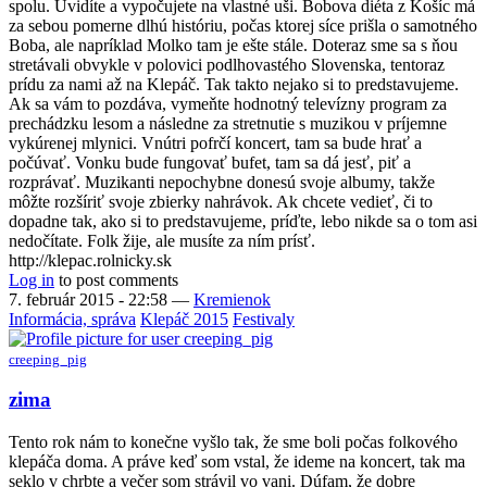
spolu. Uvidíte a vypočujete na vlastné uši. Bobova diéta z Košíc má
za sebou pomerne dlhú históriu, počas ktorej síce prišla o samotného
Boba, ale napríklad Molko tam je ešte stále. Doteraz sme sa s ňou
stretávali obvykle v polovici podlhovastého Slovenska, tentoraz
prídu za nami až na Klepáč. Tak takto nejako si to predstavujeme.
Ak sa vám to pozdáva, vymeňte hodnotný televízny program za
prechádzku lesom a následne za stretnutie s muzikou v príjemne
vykúrenej mlynici. Vnútri pofrčí koncert, tam sa bude hrať a
počúvať. Vonku bude fungovať bufet, tam sa dá jesť, piť a
rozprávať. Muzikanti nepochybne donesú svoje albumy, takže
môžte rozšíriť svoje zbierky nahrávok. Ak chcete vedieť, či to
dopadne tak, ako si to predstavujeme, príďte, lebo nikde sa o tom asi
nedočítate. Folk žije, ale musíte za ním prísť.
http://klepac.rolnicky.sk
Log in
to post comments
7. február 2015 - 22:58
—
Kremienok
Informácia, správa
Klepáč 2015
Festivaly
creeping_pig
zima
Tento rok nám to konečne vyšlo tak, že sme boli počas folkového
klepáča doma. A práve keď som vstal, že ideme na koncert, tak ma
seklo v chrbte a večer som strávil vo vani. Dúfam, že dobre