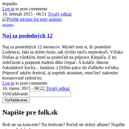
dopadlo.
Log in
to post comments
16. február 2015 - 06:51
Trvalý odkaz
animus
Naj za posledných 12
Naj za posledných 12 mesiacov. Myslel som si, že poslednú
Lodenicu, fakt sa dobre hralo, tak rýchlo niečo nepreskočí. Vďaka
Dušan aj všetkým, ktorí sa podieľali na príprave Klepáča. Z tej
srdečnosti a prajnosti budem dlho čerpať. A koláče, hlavne
čokoládové kocky... fantázia :) Držím palce do ďalšieho ročníka.
Pripraviť takýto festival, aj napriek strastiam, musí byť nakoniec
korunované radosťou.
Log in
to post comments
16. marec 2015 - 08:22
Trvalý odkaz
Vyhľadávanie
Napíšte pre folk.sk
Boli ste na koncerte? Na festivale? Počuli ste dobrý album? Napíšte