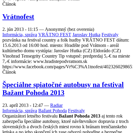
Článok
Vrátnofest
2. jún 2013 - 11:15
—
Anonymný (bez overenia)
Informácia, správa
VRÁTNO FEST
Jaroslav Hutka
Festivaly
pozvánka na festival country a folk hudby VRÁTNO FEST dátum:
15.6.2013 od 16:00 hod. miesto: Hradište pod Vrátnom - areál
kultúrneho domu vystúpia: Jaroslav Hutka (CZ) Eldorádo (CZ)
Vinohrad Tensegrity Country Tip vstupné: predpredaj 5,-€ na mieste
7,-€ informácie: www.hradistepodvratnom.sk
https://www.facebook.com/pages/Vr%C3%A1tnofest/402326029865
Článok
Špeciálne spiatočné autobusy na festival
Bažant Pohoda 2013
23. apríl 2013 - 12:47
—
Radiar
Informácia, správa
Bažant Pohoda
Festivaly
Organizátori letného festivalu
Bažant Pohoda 2013
aj tento rok
zabezpečia špeciálne autobusy, ktoré návštevníkov dopravia z troch
slovenských a dvoch českých miest rovno k bránam trenčianskeho
letiska a po jeho skončení ich zase odvezú pohodlne a bezpečne