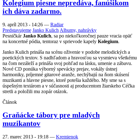
Kolegium piesne nepredáva, fanúšikom
ich dáva zadarmo.
9. apríl 2013 - 14:26
—
Radiar
Predstavujeme
Janko Kulich
Albumy, nahrávky
Pesničkár
Janko Kulich
, sa po niekoľkoročnej pauze vracia opäť
na koncertné pódia, tentoraz v sprievode kapely
Kolegium
.
Janko Kulich prináša na scénu oživenie v podobe melodických a
poetických textov. S nadhľadom a hravosťou sa vysmieva všetkému
na čom nezáleží a prináša svoj pohľad na lásku, umenie a zábavu.
Nové CD ponúka výborný spevácky prejav, vokály ústnej
harmoniky, príjemné gitarové aranže, nechýbajú na ňom skúsení
muzikanti a hlavne piesne, ktoré potešia každého. My sme sa s
úspešným textárom a v súčasnosti aj producentom žiarskeho Céčka
stretli a položili mu zopár otázok.
Článok
Graňácke tábory pre mladých
muzikantov
27. marec 2013 - 19:18
—
Kremienok