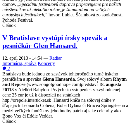
domov. „
Špeciálnu festivalovú dopravu pripravujeme pre našich
návštevníkov už niekoľko rokov, je štandardom na veľkých
európskych festivaloch,
“ hovorí Ľubica Ščambová zo spoločnosti
Pohoda Festival.
Článok
V Bratislave vystúpi írsky spevák a
pesničkár Glen Hansard.
12. apríl 2013 - 14:54
—
Radiar
Informácia, správa
Koncerty
2
Bratislava bude jednou zo zastávok tohtoročného turné írskeho
pesničkára a speváka
Glena Hansarda
. Svoj sólový album
Rhytm
and Repose
(www.songofgoodhope.com)predstaví
18. augusta
20113
v Ateliéri Babylon. Prvých sto vstupeniek v zvýhodnenej
cene 25 eur je už k dispozícii na stránkach
http://orepole.interticket.sk .Hansard kráča na sólovej dráhe v
šľapajach Leonarda Cohena, Boba Dylana či Brucea Springsteena a
medzi veľkých fanúšikov jeho hudby patria aj také celebrity ako
Bono Vox či Eddie Vedder.
Článok