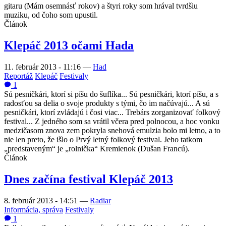
gitaru (Mám osemnásť rokov) a štyri roky som hrával tvrdšiu
muziku, od čoho som upustil.
Článok
Klepáč 2013 očami Hada
11. február 2013 - 11:16
—
Had
Reportáž
Klepáč
Festivaly
1
Sú pesničkári, ktorí si píšu do šuflíka... Sú pesničkári, ktorí píšu, a s
radosťou sa delia o svoje produkty s tými, čo im načúvajú... A sú
pesničkári, ktorí zvládajú i čosi viac... Trebárs zorganizovať folkový
festival... Z jedného som sa vrátil včera pred polnocou, a hoc vonku
medzičasom znova zem pokryla snehová emulzia bolo mi letno, a to
nie len preto, že išlo o Prvý letný folkový festival. Jeho tatkom
„predstaveným“ je „rolnička“ Kremienok (Dušan Francú).
Článok
Dnes začína festival Klepáč 2013
8. február 2013 - 14:51
—
Radiar
Informácia, správa
Festivaly
1