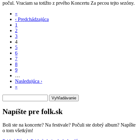
počul. Vraciam sa totižto z prvého Koncertu Za pecou tejto sezóny.
«
Prvá
‹ Predchádzajúca
strana
Predchádzajúca
Stránkovanie
1
strana
2
3
4
5
6
7
8
9
…
Nasledujúca ›
Ďalšia
»
Posledná
strana
strana
Vyhľadávanie
Napíšte pre folk.sk
Boli ste na koncerte? Na festivale? Počuli ste dobrý album? Napíšte
o tom všetkým!