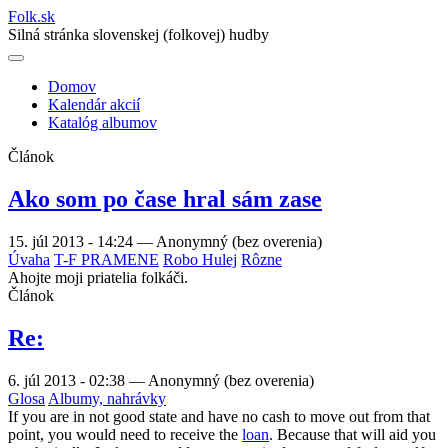
Folk
.
sk
Silná stránka slovenskej (folkovej) hudby
Domov
Kalendár akcií
Main
Katalóg albumov
navigation
Článok
Ako som po čase hral sám zase
15. júl 2013 - 14:24
—
Anonymný (bez overenia)
Úvaha
T-F PRAMENE
Robo Hulej
Rôzne
Ahojte moji priatelia folkáči.
Článok
Re:
6. júl 2013 - 02:38
—
Anonymný (bez overenia)
Glosa
Albumy, nahrávky
If you are in not good state and have no cash to move out from that
point, you would need to receive the
loan
. Because that will aid you