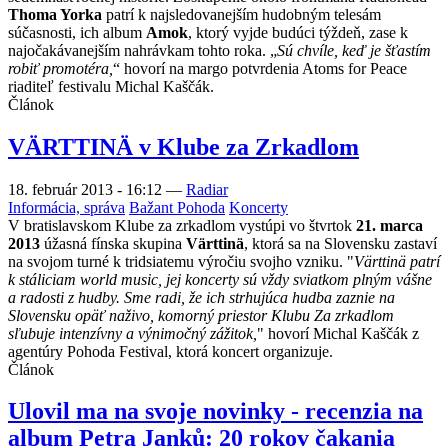
Thoma Yorka
patrí k najsledovanejším hudobným telesám
súčasnosti, ich album
Amok
, ktorý vyjde budúci týždeň, zase k
najočakávanejším nahrávkam tohto roka. „
Sú chvíle, keď je šťastím
robiť promotéra,
“ hovorí na margo potvrdenia Atoms for Peace
riaditeľ festivalu Michal Kaščák.
Článok
VÄRTTINÄ v Klube za Zrkadlom
18. február 2013 - 16:12
—
Radiar
Informácia, správa
Bažant Pohoda
Koncerty
V bratislavskom Klube za zrkadlom vystúpi vo štvrtok
21. marca
2013
úžasná fínska skupina
Värttinä
, ktorá sa na Slovensku zastaví
na svojom turné k tridsiatemu výročiu svojho vzniku. "
Värttinä patrí
k stáliciam world music, jej koncerty sú vždy sviatkom plným vášne
a radosti z hudby. Sme radi, že ich strhujúca hudba zaznie na
Slovensku opäť naživo, komorný priestor Klubu Za zrkadlom
sľubuje intenzívny a výnimočný zážitok,
" hovorí Michal Kaščák z
agentúry Pohoda Festival, ktorá koncert organizuje.
Článok
Ulovil ma na svoje novinky - recenzia na
album Petra Janků: 20 rokov čakania