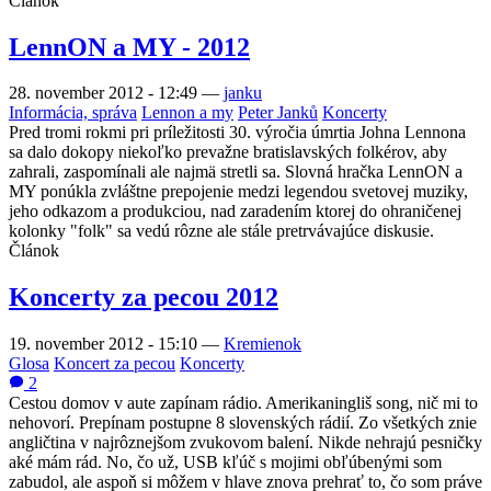
Článok
LennON a MY - 2012
28. november 2012 - 12:49
—
janku
Informácia, správa
Lennon a my
Peter Janků
Koncerty
Pred tromi rokmi pri príležitosti 30. výročia úmrtia Johna Lennona
sa dalo dokopy niekoľko prevažne bratislavských folkérov, aby
zahrali, zaspomínali ale najmä stretli sa. Slovná hračka LennON a
MY ponúkla zvláštne prepojenie medzi legendou svetovej muziky,
jeho odkazom a produkciou, nad zaradením ktorej do ohraničenej
kolonky "folk" sa vedú rôzne ale stále pretrvávajúce diskusie.
Článok
Koncerty za pecou 2012
19. november 2012 - 15:10
—
Kremienok
Glosa
Koncert za pecou
Koncerty
2
Cestou domov v aute zapínam rádio. Amerikaningliš song, nič mi to
nehovorí. Prepínam postupne 8 slovenských rádií. Zo všetkých znie
angličtina v najrôznejšom zvukovom balení. Nikde nehrajú pesničky
aké mám rád. No, čo už, USB kľúč s mojimi obľúbenými som
zabudol, ale aspoň si môžem v hlave znova prehrať to, čo som práve