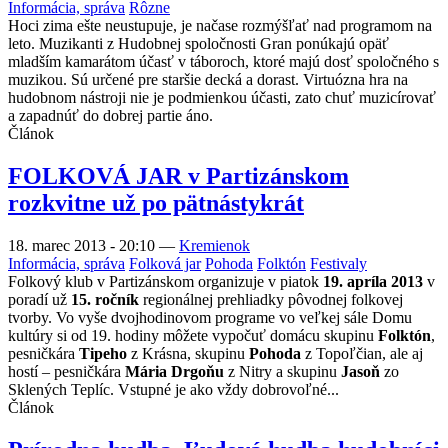
Informácia, správa
Rôzne
Hoci zima ešte neustupuje, je načase rozmýšľať nad programom na
leto. Muzikanti z Hudobnej spoločnosti Gran ponúkajú opäť
mladším kamarátom účasť v táboroch, ktoré majú dosť spoločného s
muzikou. Sú určené pre staršie decká a dorast. Virtuózna hra na
hudobnom nástroji nie je podmienkou účasti, zato chuť muzicírovať
a zapadnúť do dobrej partie áno.
Článok
FOLKOVÁ JAR v Partizánskom
rozkvitne už po pätnástykrát
18. marec 2013 - 20:10
—
Kremienok
Informácia, správa
Folková jar
Pohoda
Folktón
Festivaly
Folkový klub v Partizánskom organizuje v piatok
19. apríla 2013
v
poradí už
15. ročník
regionálnej prehliadky pôvodnej folkovej
tvorby. Vo vyše dvojhodinovom programe vo veľkej sále Domu
kultúry si od 19. hodiny môžete vypočuť domácu skupinu
Folktón
,
pesničkára
Tipeho
z Krásna, skupinu
Pohoda
z Topoľčian, ale aj
hostí – pesničkára
Mária Drgoňu
z Nitry a skupinu
Jasoň
zo
Sklených Teplíc. Vstupné je ako vždy dobrovoľné...
Článok