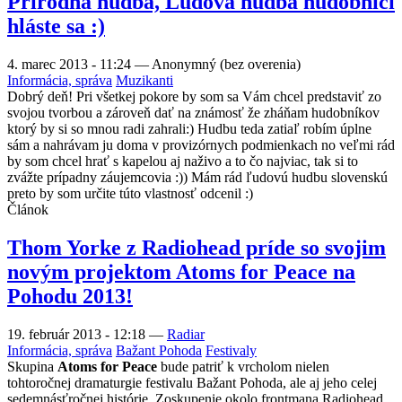
Prírodna hudba, Ľudová hudba hudobníci
hláste sa :)
4. marec 2013 - 11:24
—
Anonymný (bez overenia)
Informácia, správa
Muzikanti
Dobrý deň! Pri všetkej pokore by som sa Vám chcel predstaviť zo
svojou tvorbou a zároveň dať na známosť že zháňam hudobníkov
ktorý by si so mnou radi zahrali:) Hudbu teda zatiaľ robím úplne
sám a nahrávam ju doma v provizórnych podmienkach no veľmi rád
by som chcel hrať s kapelou aj naživo a to čo najviac, tak si to
zvážte prípadny záujemcovia :)) Mám rád ľudovú hudbu slovenskú
preto by som určite túto vlastnosť odcenil :)
Článok
Thom Yorke z Radiohead príde so svojim
novým projektom Atoms for Peace na
Pohodu 2013!
19. február 2013 - 12:18
—
Radiar
Informácia, správa
Bažant Pohoda
Festivaly
Skupina
Atoms for Peace
bude patriť k vrcholom nielen
tohtoročnej dramaturgie festivalu Bažant Pohoda, ale aj jeho celej
sedemnásťročnej histórie. Zoskupenie okolo frontmana Radiohead