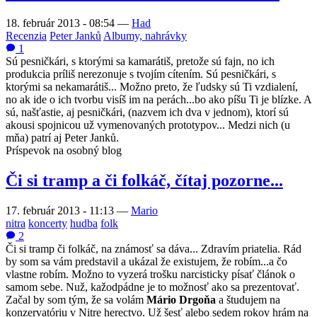
18. február 2013 - 08:54
—
Had
Recenzia
Peter Janků
Albumy, nahrávky
1
Sú pesničkári, s ktorými sa kamarátiš, pretože sú fajn, no ich
produkcia príliš nerezonuje s tvojím cítením. Sú pesničkári, s
ktorými sa nekamarátiš... Možno preto, že ľudsky sú Ti vzdialení,
no ak ide o ich tvorbu visíš im na perách...bo ako píšu Ti je blízke. A
sú, našťastie, aj pesničkári, (nazvem ich dva v jednom), ktorí sú
akousi spojnicou už vymenovaných prototypov... Medzi nich (u
mňa) patrí aj Peter Janků.
Príspevok na osobný blog
Či si tramp a či folkáč, čítaj pozorne...
17. február 2013 - 11:13
—
Mario
nitra
koncerty
hudba
folk
2
Či si tramp či folkáč, na známosť sa dáva... Zdravím priatelia. Rád
by som sa vám predstavil a ukázal že existujem, že robím...a čo
vlastne robím. Možno to vyzerá trošku narcisticky písať článok o
samom sebe. Nuž, kažodpádne je to možnosť ako sa prezentovať.
Začal by som tým, že sa volám
Mário Drgoňa
a študujem na
konzervatóriu v Nitre herectvo. Už šesť alebo sedem rokov hrám na