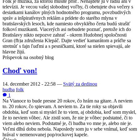
Folk je muzika, za ktorou musíte prísť. Nenájdete ju v rádiu ani v
televízii. Je vecou vašej slobodnej voľby, či obetujete dva večery s
desiatkami kanálov plných hodnotného programu, povzbudivých
správ a inšpiratívnych reklám a prídete do starého mlyna v
bratislavských lesoch, kde namiesto obvyklého čerta budú strašiť
folkoví muzikanti. Viacerých asi nebudete poznať, pretože ich do
Bratislavy nikto nepozve zahrať - okrem Hudobnej spoločnosti
Gran (fb)a združenia Klepáč. Dajte vedieť kamarátom a príďte sa
stretnúť s fajn ľuďmi a s pesničkami, ktoré sa nielen spievajú, ale
hlavne žijú.
Príspevok na osobný blog
Choď von!
14. december 2012 - 22:58
—
Svätý za dedinou
hudba
folk
1
Na Vianoce to bude presne 20 rokov, čo hrám na gitare. A neviem
to. 20 rokov, čo spievam. A neviem to. Za tie roky sa objavili
obdobia, keď som si myslel že to viem, aj obdobia, keď som myslel,
že to neviem vôbec. Ale zistil som, že nie je vôbec podstatné, či to
viem alebo neviem. Podstatné je, či hudba vo mne je, alebo nie je.
Veľmi dlhú dobu nebola. Naposledy som ju v sebe vnímal, keď som
hrával v nemenovanej pop/rockovej kapele.