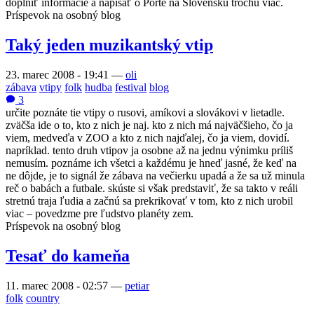
doplniť informácie a napísať o Porte na Slovensku trochu viac.
Príspevok na osobný blog
Taký jeden muzikantský vtip
23. marec 2008 - 19:41
—
oli
zábava
vtipy
folk
hudba
festival
blog
3
určite poznáte tie vtipy o rusovi, amíkovi a slovákovi v lietadle.
zväčša ide o to, kto z nich je naj. kto z nich má najväčšieho, čo ja
viem, medveďa v ZOO a kto z nich najďalej, čo ja viem, dovidí.
napríklad. tento druh vtipov ja osobne až na jednu výnimku príliš
nemusím. poznáme ich všetci a každému je hneď jasné, že keď na
ne dôjde, je to signál že zábava na večierku upadá a že sa už minula
reč o babách a futbale. skúste si však predstaviť, že sa takto v reáli
stretnú traja ľudia a začnú sa prekrikovať v tom, kto z nich urobil
viac – povedzme pre ľudstvo planéty zem.
Príspevok na osobný blog
Tesať do kameňa
11. marec 2008 - 02:57
—
petiar
folk
country