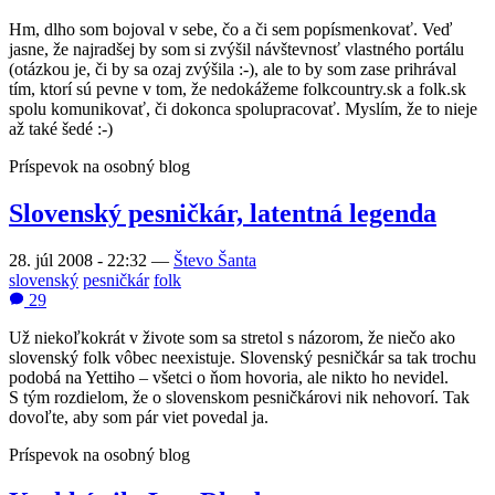
Hm, dlho som bojoval v sebe, čo a či sem popísmenkovať. Veď
jasne, že najradšej by som si zvýšil návštevnosť vlastného portálu
(otázkou je, či by sa ozaj zvýšila :-), ale to by som zase prihrával
tím, ktorí sú pevne v tom, že nedokážeme folkcountry.sk a folk.sk
spolu komunikovať, či dokonca spolupracovať. Myslím, že to nieje
až také šedé :-)
Príspevok na osobný blog
Slovenský pesničkár, latentná legenda
28. júl 2008 - 22:32
—
Števo Šanta
slovenský
pesničkár
folk
29
Už niekoľkokrát v živote som sa stretol s názorom, že niečo ako
slovenský folk vôbec neexistuje. Slovenský pesničkár sa tak trochu
podobá na Yettiho – všetci o ňom hovoria, ale nikto ho nevidel.
S tým rozdielom, že o slovenskom pesničkárovi nik nehovorí. Tak
dovoľte, aby som pár viet povedal ja.
Príspevok na osobný blog