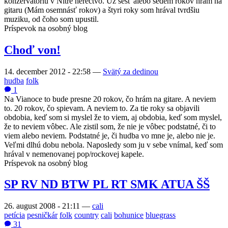
konzervatóriu v Nitre herectvo. Už šesť alebo sedem rokov hrám na
gitaru (Mám osemnásť rokov) a štyri roky som hrával tvrdšiu
muziku, od čoho som upustil.
Príspevok na osobný blog
Choď von!
14. december 2012 - 22:58
—
Svätý za dedinou
hudba
folk
1
Na Vianoce to bude presne 20 rokov, čo hrám na gitare. A neviem
to. 20 rokov, čo spievam. A neviem to. Za tie roky sa objavili
obdobia, keď som si myslel že to viem, aj obdobia, keď som myslel,
že to neviem vôbec. Ale zistil som, že nie je vôbec podstatné, či to
viem alebo neviem. Podstatné je, či hudba vo mne je, alebo nie je.
Veľmi dlhú dobu nebola. Naposledy som ju v sebe vnímal, keď som
hrával v nemenovanej pop/rockovej kapele.
Príspevok na osobný blog
SP RV ND BTW PL RT SMK ATUA ŠŠ
26. august 2008 - 21:11
—
cali
petícia
pesničkár
folk
country
cali
bohunice
bluegrass
31