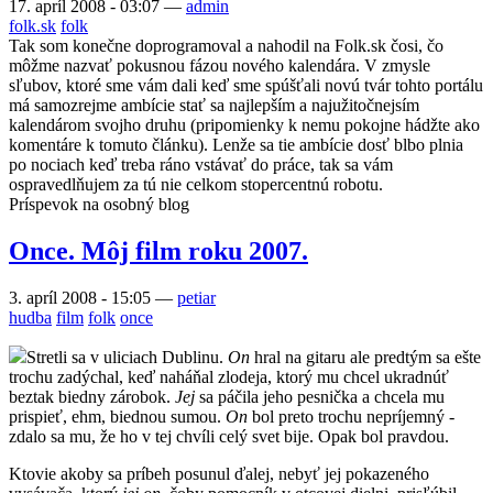
17. apríl 2008 - 03:07
—
admin
folk.sk
folk
Tak som konečne doprogramoval a nahodil na Folk.sk čosi, čo
môžme nazvať pokusnou fázou nového kalendára. V zmysle
sľubov, ktoré sme vám dali keď sme spúšťali novú tvár tohto portálu
má samozrejme ambície stať sa najlepším a najužitočnejsím
kalendárom svojho druhu (pripomienky k nemu pokojne hádžte ako
komentáre k tomuto článku). Lenže sa tie ambície dosť blbo plnia
po nociach keď treba ráno vstávať do práce, tak sa vám
ospravedlňujem za tú nie celkom stopercentnú robotu.
Príspevok na osobný blog
Once. Môj film roku 2007.
3. apríl 2008 - 15:05
—
petiar
hudba
film
folk
once
Stretli sa v uliciach Dublinu.
On
hral na gitaru ale predtým sa ešte
trochu zadýchal, keď naháňal zlodeja, ktorý mu chcel ukradnúť
beztak biedny zárobok.
Jej
sa páčila jeho pesnička a chcela mu
prispieť, ehm, biednou sumou.
On
bol preto trochu nepríjemný -
zdalo sa mu, že ho v tej chvíli celý svet bije. Opak bol pravdou.
Ktovie akoby sa príbeh posunul ďalej, nebyť jej pokazeného