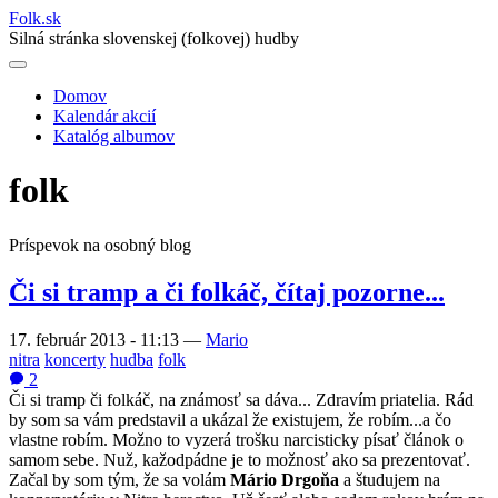
Folk
.
sk
Silná stránka slovenskej (folkovej) hudby
Domov
Kalendár akcií
Main
Katalóg albumov
navigation
folk
Príspevok na osobný blog
Či si tramp a či folkáč, čítaj pozorne...
17. február 2013 - 11:13
—
Mario
nitra
koncerty
hudba
folk
2
Či si tramp či folkáč, na známosť sa dáva... Zdravím priatelia. Rád
by som sa vám predstavil a ukázal že existujem, že robím...a čo
vlastne robím. Možno to vyzerá trošku narcisticky písať článok o
samom sebe. Nuž, kažodpádne je to možnosť ako sa prezentovať.
Začal by som tým, že sa volám
Mário Drgoňa
a študujem na