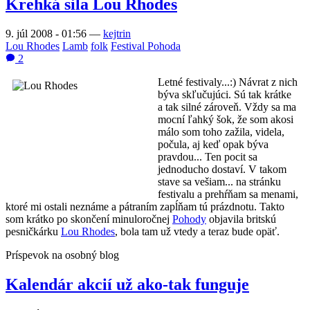
Krehká sila Lou Rhodes
9. júl 2008 - 01:56
—
kejtrin
Lou Rhodes
Lamb
folk
Festival Pohoda
2
Letné festivaly...:) Návrat z nich
býva skľučujúci. Sú tak krátke
a tak silné zároveň. Vždy sa ma
mocní ľahký šok, že som akosi
málo som toho zažila, videla,
počula, aj keď opak býva
pravdou... Ten pocit sa
jednoducho dostaví. V takom
stave sa vešiam... na stránku
festivalu a prehŕňam sa menami,
ktoré mi ostali neznáme a pátraním zapĺňam tú prázdnotu. Takto
som krátko po skončení minuloročnej
Pohody
objavila britskú
pesničkárku
Lou Rhodes
, bola tam už vtedy a teraz bude opäť.
Príspevok na osobný blog
Kalendár akcií už ako-tak funguje