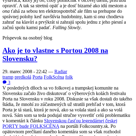
vysávača, ktorý
jej on
, čoby pomocník v otcovej dielni, prisľúbil
opraviť. A tak sa stretnú opäť a je dosť bizarné ako idú mestom a
ona
ťahá za sebou ten elektrospotrebič ale film sa prehupne do
správnej polohy keď navštívia hudobniny, kam si
ona
chodieva
zahrať na klavíri a prvýkrát si zahrajú spolu jednu z jeho piesní a
začnú spolu kamsi padať.
Falling Slowly
.
Príspevok na osobný blog
Ako je to vlastne s Portou 2008 na
Slovensku?
29. marec 2008 - 22:42
—
Radiar
tramp
predkolá
Porta
FolkScéna
folk
3
V posledných dňoch sa vo folkovej a trampskej komunite na
Slovensku začalo živo diskutovať o výberových kolách festivalu
Porta na Slovensku v roku 2008. Diskusie sa však dostali do takého
štádia, že mnohí zo zúčastnených už stratili prehľad v tom, ktorá
Porta je tá stará, ktorá je nová, ako sa volala stará a ako sa volá
nová. Sám som sa teda podujal stručne vysvetliť celú problematiku
v komentári k článku
Slovenskou časťou legendárnej českej
PORTY bude FOLKSCÉNA
na portáli Folkcountry.sk. Po
opätovnom prečítaní daného komentára som sa však rozhodol