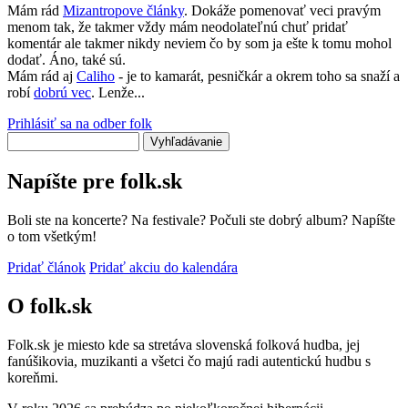
Mám rád
Mizantropove články
. Dokáže pomenovať veci pravým
menom tak, že takmer vždy mám neodolateľnú chuť pridať
komentár ale takmer nikdy neviem čo by som ja ešte k tomu mohol
dodať. Áno, také sú.
Mám rád aj
Caliho
- je to kamarát, pesničkár a okrem toho sa snaží a
robí
dobrú vec
. Lenže...
Prihlásiť sa na odber folk
Vyhľadávanie
Napíšte pre folk.sk
Boli ste na koncerte? Na festivale? Počuli ste dobrý album? Napíšte
o tom všetkým!
Pridať článok
Pridať akciu do kalendára
O folk.sk
Folk.sk je miesto kde sa stretáva slovenská folková hudba, jej
fanúšikovia, muzikanti a všetci čo majú radi autentickú hudbu s
koreňmi.