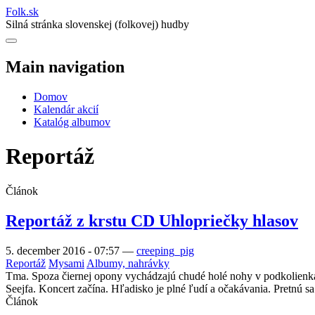
Folk
.
sk
Silná stránka slovenskej (folkovej) hudby
Main navigation
Domov
Kalendár akcií
Katalóg albumov
Reportáž
Článok
Reportáž z krstu CD Uhlopriečky hlasov
5. december 2016 - 07:57
—
creeping_pig
Reportáž
Mysami
Albumy, nahrávky
Tma. Spoza čiernej opony vychádzajú chudé holé nohy v podkolienkac
Seejfa. Koncert začína. Hľadisko je plné ľudí a očakávania. Pretnú s
Článok