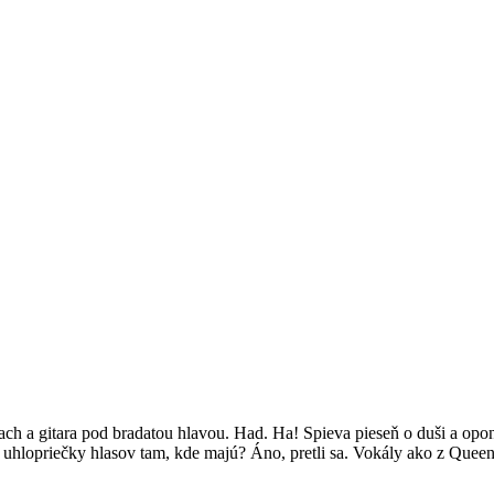
h a gitara pod bradatou hlavou. Had. Ha! Spieva pieseň o duši a opo
a uhlopriečky hlasov tam, kde majú? Áno, pretli sa. Vokály ako z Quee