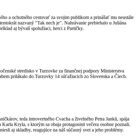
ného a ochotného cestovať za svojim publikom a prinášať mu neustále
 tentokrát nazvaný "Tak nech je". Nahrávanie prebiehalo u Juliána
klad aj bývalí spolužiaci, herci z Partičky.
oločenské stredisko v Turzovke za finančnej podpory Ministerstva
 Labem prilákalo do Turzovky 14 súťažiacich zo Slovenska a Čiech.
čkárov, teda introvertného Cvacha a živelného Petra Janků, spája
u Karla Kryla, s ktorým sa obaja protagonisti večera osobne poznali.
esli aj skladby, reagujúce na náš súčasný svet a jeho problémy.