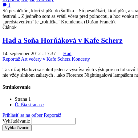
1
Sú pesničkári, ktorí si píšu do šuflíka... Sú pesničkári, ktorí píšu, a 
festival... Z jedného som sa vrátil včera pred polnocou, a hoc vonku 
„predstaveným“ je „rolnička“ Kremienok (Dušan Francú).
Článok
Had a Soňa Horňáková v Kafe Scherz
14. september 2012 - 17:37
—
Had
Reportáž
Art večery v Kafe Scherz
Koncerty
Tak už aj Hadovi sa splnil jeden z vysnívaných výstupov na folkovú ho
nie vždy slnkom zaliatych ...ako Florence Nightingalová lampášom n
Stránkovanie
Strana 1
Ďalšia strana
››
Prihlásiť sa na odber Reportáž
Vyhľadávanie