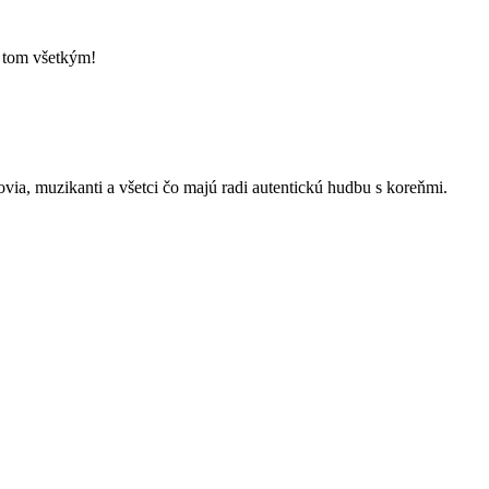
o tom všetkým!
kovia, muzikanti a všetci čo majú radi autentickú hudbu s koreňmi.