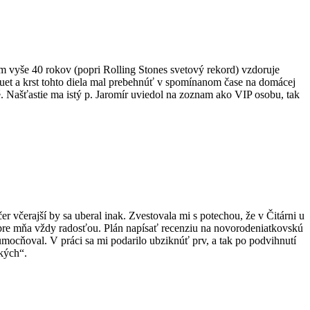
ím vyše 40 rokov (popri Rolling Stones svetový rekord) vzdoruje
et a krst tohto diela mal prebehnúť v spomínanom čase na domácej
é. Našťastie ma istý p. Jaromír uviedol na zoznam ako VIP osobu, tak
čer včerajší by sa uberal inak. Zvestovala mi s potechou, že v Čitárni u
st pre mňa vždy radosťou. Plán napísať recenziu na novorodeniatkovskú
mocňoval. V práci sa mi podarilo ubziknúť prv, a tak po podvihnutí
kých“.