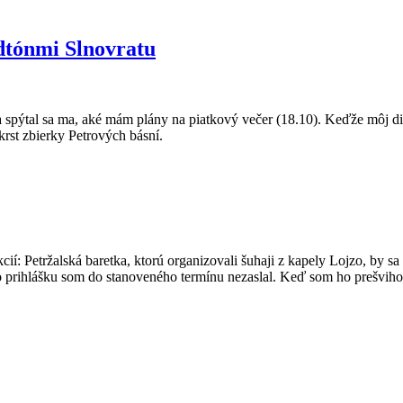
odtónmi Slnovratu
 spýtal sa ma, aké mám plány na piatkový večer (18.10). Keďže môj di
rst zbierky Petrových básní.
kcií: Petržalská baretka, ktorú organizovali šuhaji z kapely Lojzo, by 
, no prihlášku som do stanoveného termínu nezaslal. Keď som ho prešvi