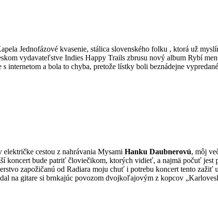
apela Jednofázové kvasenie, stálica slovenského folku , ktorá už mysl
eskom vydavateľstve Indies Happy Trails zbrusu nový album Rybí menu
e s internetom a bola to chyba, pretože lístky boli beznádejne vypredan
 v električke cestou z nahrávania Mysami
Hanku Daubnerovú
, môj ve
ižší koncert bude patriť človiečikom, ktorých vidieť, a najmä počuť je
stvo zapožičanú od Radiara moju chuť i potrebu koncert tento zažiť u
dal na gitare si brnkajúc povozom dvojkoľajovým z kopcov „Karloves