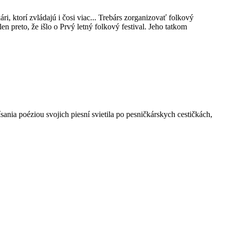
kári, ktorí zvládajú i čosi viac... Trebárs zorganizovať folkový
n preto, že išlo o Prvý letný folkový festival. Jeho tatkom
sania poéziou svojich piesní svietila po pesničkárskych cestičkách,