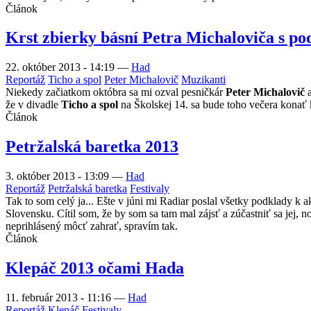
Článok
Krst zbierky básní Petra Michaloviča s p
22. október 2013 - 14:19
—
Had
Reportáž
Ticho a spol
Peter Michalovič
Muzikanti
Niekedy začiatkom októbra sa mi ozval pesničkár
Peter Michalovič
a
že v divadle
Ticho a spol
na Školskej 14. sa bude toho večera konať k
Článok
Petržalská baretka 2013
3. október 2013 - 13:09
—
Had
Reportáž
Petržalská baretka
Festivaly
Tak to som celý ja... Ešte v júni mi Radiar poslal všetky podklady k a
Slovensku. Cítil som, že by som sa tam mal zájsť a zúčastniť sa jej
neprihlásený môcť zahrať, spravím tak.
Článok
Klepáč 2013 očami Hada
11. február 2013 - 11:16
—
Had
Reportáž
Klepáč
Festivaly