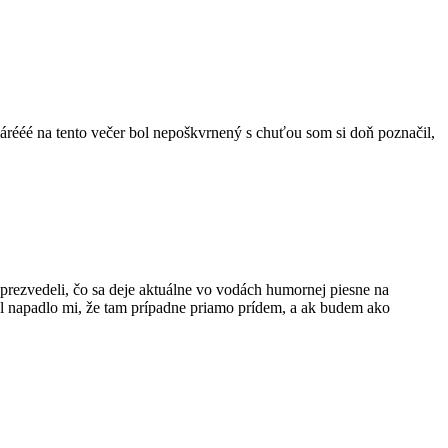
árééé na tento večer bol nepoškvrnený s chuťou som si doň poznačil,
sa prezvedeli, čo sa deje aktuálne vo vodách humornej piesne na
hol napadlo mi, že tam prípadne priamo prídem, a ak budem ako