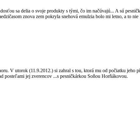
s radosťou sa delia o svoje produkty s tými, čo im načúvajú... A sú pesnič
medzičasom znova zem pokryla snehová emulzia bolo mi letno, a to nie le
ru. V utorok (11.9.2012.) si zahral s tou, ktorá mu od počiatku jeho pí
ad posteľami jej zverencov ...s pesničkárkou Soňou Horňákovou.