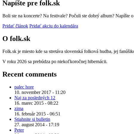
Napíšte pre folk.sk
Boli ste na koncerte? Na festivale? Počuli ste dobrý album? Napíšte 
Pridať článok
Pridať akciu do kalendára
O folk.sk
Folk.sk je miesto kde sa stretáva slovenská folková hudba, jej fanúši
V roku 2026 sa prebúdza po niekoľkoročnej hibernácii.
Recent comments
palec hore
10. november 2017 - 11:20
Naj za posledných 12
16. marec 2015 - 08:22
zima
16. február 2015 - 06:51
Stiahnite si bulletin
27. august 2014 - 17:19
Peter