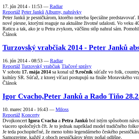
17. jún 2014 - 11:53
—
Radiar
Reportáž
Peter Janků
Albumy, nahrávky
Peter Janků je pesničkárom, ktorého netreba špeciálne predstavovať.
nové piesne, ktorými reaguje na aktuálne životné udalosti. Vo veku 4
Raticu a tak, ako je u Petra zvykom, väčšinu stôp nahral sám. Pomohli 
Článok
Turzovský vrabčiak 2014 - Peter Janků ab
16. jún 2014 - 08:53
—
Radiar
Reportáž
Turzovský vrabčiak
Tlačové správy
V sobotu
17. mája 2014
sa konal už
9.ročník
súťaže vo folk, countr
kultúry SR. Súťaž, z ktorej víťazi postupujú na finále Moravského v
Článok
Igor Cvacho,Peter Janků a Rado Tiňo 28.2
10. marec 2014 - 16:43
—
Miloss
Reportáž
Koncerty
Dvojkoncert
Igora Cvacha
a
Petra Janků
bol istým spôsobom návra
viacero spoločných čŕt. Je to jednak napríklad model tradičného folko
Je teda pochopiteľné, že meno tohto legendárneho českého pesničkára 
Samozrejme, každý z oboch pesničkárov témy poňal odlišne.