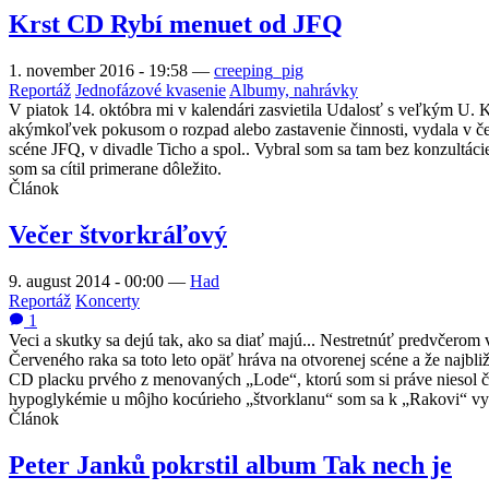
Krst CD Rybí menuet od JFQ
1. november 2016 - 19:58
—
creeping_pig
Reportáž
Jednofázové kvasenie
Albumy, nahrávky
V piatok 14. októbra mi v kalendári zasvietila Udalosť s veľkým U. K
akýmkoľvek pokusom o rozpad alebo zastavenie činnosti, vydala v č
scéne JFQ, v divadle Ticho a spol.. Vybral som sa tam bez konzultáci
som sa cítil primerane dôležito.
Článok
Večer štvorkráľový
9. august 2014 - 00:00
—
Had
Reportáž
Koncerty
1
Veci a skutky sa dejú tak, ako sa diať majú... Nestretnúť predvčerom
Červeného raka sa toto leto opäť hráva na otvorenej scéne a že najbl
CD placku prvého z menovaných „Lode“, ktorú som si práve niesol čer
hypoglykémie u môjho kocúrieho „štvorklanu“ som sa k „Rakovi“ vy
Článok
Peter Janků pokrstil album Tak nech je