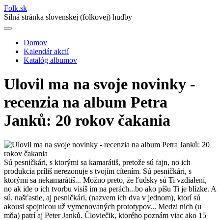
Folk
.
sk
Silná stránka slovenskej (folkovej) hudby
Domov
Kalendár akcií
Main
Katalóg albumov
navigation
Ulovil ma na svoje novinky -
recenzia na album Petra
Janků: 20 rokov čakania
Sú pesničkári, s ktorými sa kamarátiš, pretože sú fajn, no ich
produkcia príliš nerezonuje s tvojím cítením. Sú pesničkári, s
ktorými sa nekamarátiš... Možno preto, že ľudsky sú Ti vzdialení,
no ak ide o ich tvorbu visíš im na perách...bo ako píšu Ti je blízke. A
sú, našťastie, aj pesničkári, (nazvem ich dva v jednom), ktorí sú
akousi spojnicou už vymenovaných prototypov... Medzi nich (u
mňa) patrí aj Peter Janků.
Človiečik, ktorého poznám viac ako 15