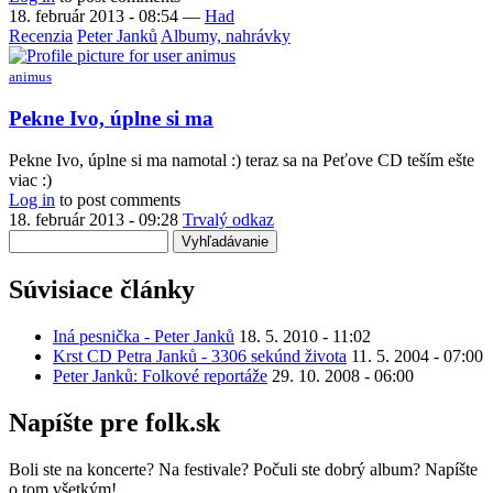
18. február 2013 - 08:54
—
Had
Recenzia
Peter Janků
Albumy, nahrávky
animus
Pekne Ivo, úplne si ma
Pekne Ivo, úplne si ma namotal :) teraz sa na Peťove CD teším ešte
viac :)
Log in
to post comments
18. február 2013 - 09:28
Trvalý odkaz
Vyhľadávanie
Súvisiace články
Iná pesnička - Peter Janků
18. 5. 2010 - 11:02
Krst CD Petra Janků - 3306 sekúnd života
11. 5. 2004 - 07:00
Peter Janků: Folkové reportáže
29. 10. 2008 - 06:00
Napíšte pre folk.sk
Boli ste na koncerte? Na festivale? Počuli ste dobrý album? Napíšte
o tom všetkým!