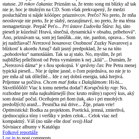
statuse.
20 rokov čakania
: Priznám sa, že tento song mi blízky až tak
nie je, hoc je titulným na CD. Som však prekvapený, že medzi
poslucháčmi si nájde kóóópec priaznivcov. Prečo? No preto, že mňa
neoslovuje nie preto, že je slabý, nezaujímavý, no preto, že ma téma
nemagnetizuje. Prepáč Peťo...
Pri ústave Ľudovíta Štúra
: Juj, táto
pieseň je kúzelná! Hravá, slnečná, dynamická v obsahu, príbehová“.
Áno, priznávam sa, som jej fanúšik...nie, nie, pardon, oprava... Som
jej nadržiavač!
Nerezová bosanova
: Osobnosť Zuzky Navarovej a
blízkosť k akordu Amaj7 dali jasný predpoklad, že sa na túto
„pohodovku“ namotááám. Tak sa aj stalo. No, myslím, že pri
najbližšej príležitosti od Petra vymámim k nej „kilá“... Dumám, že
„Nerezová dáma“ je s ňou spokojná.
V správny čas
: Pre Petra menej
typická pieseň... Nie je úplne jasné, o čom pojednáva, no nie je to
pre mňa až tak dôležité... Ide z nej dobrá energia, taká hrejivá.
Príjemne sa počúva.
Chcem mať fotku s Dalajlámom
: Hi-hi...
Skvelôôôôô! Viac k tomu netreba dodať!
Korupčnícky rap
: No,
rozhodne pre mňa najkultúrnejší (hoc kruto reálny) rapový kus, aký
som dosiaľ počul. Oceňujem pri ňom (tak, ako i pri mnohých
predošlých) aranž... Pesnička má drive... Žije, priam vrie!
Optimistická
: Bodka za projektom. Poetická, jemná, zmierlivá,
zjednocujúca tóny i veršíky v jeden celok... Celok viac než
kompaktný. Váš (no stále ešte dosť svoj)
Had
Súvisiace albumy v Katalógu
Folkové reportáže
Log in
to post comments