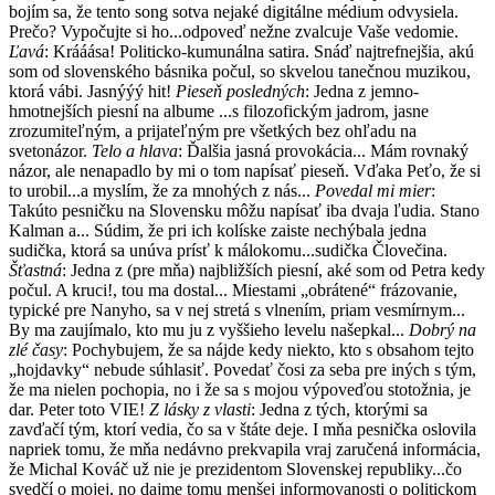
bojím sa, že tento song sotva nejaké digitálne médium odvysiela.
Prečo? Vypočujte si ho...odpoveď nežne zvalcuje Vaše vedomie.
Ľavá
: Krááása! Politicko-kumunálna satira. Snáď najtrefnejšia, akú
som od slovenského básnika počul, so skvelou tanečnou muzikou,
ktorá vábi. Jasnýýý hit!
Pieseň posledných
: Jedna z jemno-
hmotnejších piesní na albume ...s filozofickým jadrom, jasne
zrozumiteľným, a prijateľným pre všetkých bez ohľadu na
svetonázor.
Telo a hlava
: Ďalšia jasná provokácia... Mám rovnaký
názor, ale nenapadlo by mi o tom napísať pieseň. Vďaka Peťo, že si
to urobil...a myslím, že za mnohých z nás...
Povedal mi mier
:
Takúto pesničku na Slovensku môžu napísať iba dvaja ľudia. Stano
Kalman a... Súdim, že pri ich kolíske zaiste nechýbala jedna
sudička, ktorá sa unúva prísť k málokomu...sudička Človečina.
Šťastná
: Jedna z (pre mňa) najbližších piesní, aké som od Petra kedy
počul. A kruci!, tou ma dostal... Miestami „obrátené“ frázovanie,
typické pre Nanyho, sa v nej stretá s vlnením, priam vesmírnym...
By ma zaujímalo, kto mu ju z vyššieho levelu našepkal...
Dobrý na
zlé časy
: Pochybujem, že sa nájde kedy niekto, kto s obsahom tejto
„hojdavky“ nebude súhlasiť. Povedať čosi za seba pre iných s tým,
že ma nielen pochopia, no i že sa s mojou výpoveďou stotožnia, je
dar. Peter toto VIE!
Z lásky z vlasti
: Jedna z tých, ktorými sa
zavďačí tým, ktorí vedia, čo sa v štáte deje. I mňa pesnička oslovila
napriek tomu, že mňa nedávno prekvapila vraj zaručená informácia,
že Michal Kováč už nie je prezidentom Slovenskej republiky...čo
svedčí o mojej, no dajme tomu menšej informovanosti o politickom