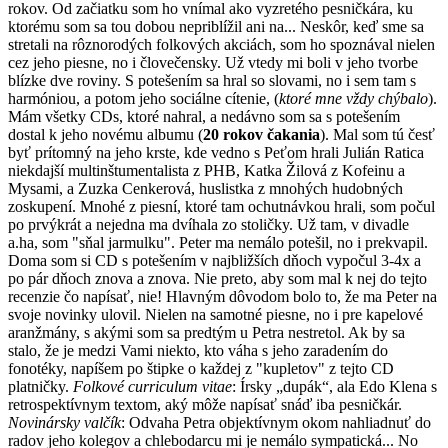
rokov. Od začiatku som ho vnímal ako vyzretého pesničkára, ku
ktorému som sa tou dobou nepriblížil ani na... Neskôr, keď sme sa
stretali na rôznorodých folkových akciách, som ho spoznával nielen
cez jeho piesne, no i človečensky. Už vtedy mi boli v jeho tvorbe
blízke dve roviny. S potešením sa hral so slovami, no i sem tam s
harmóniou, a potom jeho sociálne cítenie, (
ktoré mne vždy chýbalo
).
Mám všetky CDs, ktoré nahral, a nedávno som sa s potešením
dostal k jeho novému albumu (
20 rokov čakania
). Mal som tú česť
byť prítomný na jeho krste, kde vedno s Peťom hrali Julián Ratica
niekdajší multinštumentalista z PHB, Katka Žilová z Kofeinu a
Mysami, a Zuzka Cenkerová, huslistka z mnohých hudobných
zoskupení. Mnohé z piesní, ktoré tam ochutnávkou hrali, som počul
po prvýkrát a nejedna ma dvíhala zo stoličky. Už tam, v divadle
a.ha, som "sňal jarmulku". Peter ma nemálo potešil, no i prekvapil.
Doma som si CD s potešením v najbližších dňoch vypočul 3-4x a
po pár dňoch znova a znova. Nie preto, aby som mal k nej do tejto
recenzie čo napísať, nie! Hlavným dôvodom bolo to, že ma Peter na
svoje novinky ulovil. Nielen na samotné piesne, no i pre kapelové
aranžmány, s akými som sa predtým u Petra nestretol. Ak by sa
stalo, že je medzi Vami niekto, kto váha s jeho zaradením do
fonotéky, napíšem po štipke o každej z "kupletov" z tejto CD
platničky.
Folkové curriculum vitae
: Írsky „dupák“, ala Edo Klena s
retrospektívnym textom, aký môže napísať snáď iba pesničkár.
Novinársky valčík
: Odvaha Petra objektívnym okom nahliadnuť do
radov jeho kolegov a chlebodarcu mi je nemálo sympatická... No