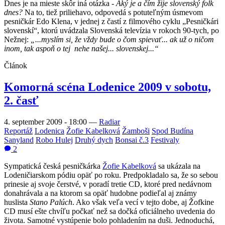
Dnes je na mieste skôr iná otázka -
Aký je a čím žije slovenský folk
dnes?
Na to, tiež priliehavo, odpovedá s potuteľným úsmevom
pesničkár Edo Klena, v jednej z častí z filmového cyklu „Pesničkári
slovenskí“, ktorú uvádzala Slovenská televízia v rokoch 90-tych, po
Nežnej:
„...myslím si, že vždy bude o čom spievať... ak už o ničom
inom, tak aspoň o tej nehe našej... slovenskej...“
Článok
Komorná scéna Lodenice 2009 v sobotu,
2. časť
4. september 2009 - 18:00
—
Radiar
Reportáž
Lodenica
Žofie Kabelková
Žamboši
Spod Budína
Sanyland
Robo Hulej
Druhý dych
Bonsai č.3
Festivaly
2
Sympatická česká pesničkárka
Žofie Kabelková
sa ukázala na
Lodeničiarskom pódiu opäť po roku. Predpokladalo sa, že so sebou
prinesie aj svoje čerstvé, v poradí tretie CD, ktoré pred nedávnom
donahrávala a na ktorom sa opäť hudobne podieľal aj známy
huslista
Stano Palúch
. Ako však veľa vecí v tejto dobe, aj Žofkine
CD musí ešte chvíľu počkať než sa dočká oficiálneho uvedenia do
života. Samotné vystúpenie bolo pohladením na duši. Jednoduchá,