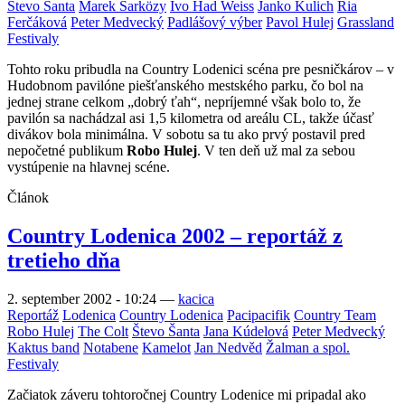
Števo Šanta
Marek Šarközy
Ivo Had Weiss
Janko Kulich
Ria
Ferčáková
Peter Medvecký
Padlášový výber
Pavol Hulej
Grassland
Festivaly
Tohto roku pribudla na Country Lodenici scéna pre pesničkárov – v
Hudobnom pavilóne piešťanského mestského parku, čo bol na
jednej strane celkom „dobrý ťah“, nepríjemné však bolo to, že
pavilón sa nachádzal asi 1,5 kilometra od areálu CL, takže účasť
divákov bola minimálna. V sobotu sa tu ako prvý postavil pred
nepočetné publikum
Robo Hulej
. V ten deň už mal za sebou
vystúpenie na hlavnej scéne.
Článok
Country Lodenica 2002 – reportáž z
tretieho dňa
2. september 2002 - 10:24
—
kacica
Reportáž
Lodenica
Country Lodenica
Pacipacifik
Country Team
Robo Hulej
The Colt
Števo Šanta
Jana Kúdelová
Peter Medvecký
Kaktus band
Notabene
Kamelot
Jan Nedvěd
Žalman a spol.
Festivaly
Začiatok záveru tohtoročnej Country Lodenice mi pripadal ako