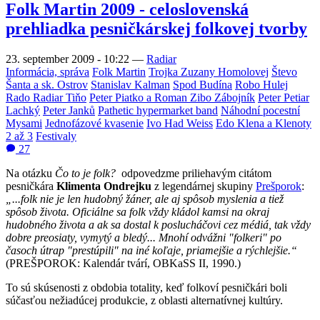
Folk Martin 2009 - celoslovenská
prehliadka pesničkárskej folkovej tvorby
23. september 2009 - 10:22
—
Radiar
Informácia, správa
Folk Martin
Trojka Zuzany Homolovej
Števo
Šanta a sk. Ostrov
Stanislav Kalman
Spod Budína
Robo Hulej
Rado Radiar Tiňo
Peter Piatko a Roman Zibo Zábojník
Peter Petiar
Lachký
Peter Janků
Pathetic hypermarket band
Náhodní pocestní
Mysami
Jednofázové kvasenie
Ivo Had Weiss
Edo Klena a Klenoty
2 až 3
Festivaly
27
Na otázku
Čo to je folk?
odpovedzme priliehavým citátom
pesničkára
K
limenta Ondrejku
z legendárnej skupiny
Prešporok
:
„...folk nie je len hudobný žáner, ale aj spôsob myslenia a tiež
spôsob života. Oficiálne sa folk vždy kládol kamsi na okraj
hudobného života a ak sa dostal k poslucháčovi cez médiá, tak vždy
dobre preosiaty, vymytý a bledý... Mnohí odvážni "folkeri" po
časoch útrap "prestúpili" na iné koľaje, priamejšie a rýchlejšie.“
(PREŠPOROK: Kalendár tvárí, OBKaSS II, 1990.)
To sú skúsenosti z obdobia totality, keď folkoví pesničkári boli
súčasťou nežiadúcej produkcie, z oblasti alternatívnej kultúry.