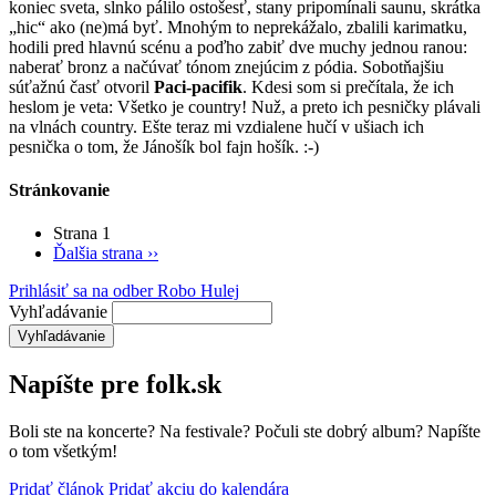
koniec sveta, slnko pálilo ostošesť, stany pripomínali saunu, skrátka
„hic“ ako (ne)má byť. Mnohým to neprekážalo, zbalili karimatku,
hodili pred hlavnú scénu a poďho zabiť dve muchy jednou ranou:
naberať bronz a načúvať tónom znejúcim z pódia. Sobotňajšiu
súťažnú časť otvoril
Paci-pacifik
. Kdesi som si prečítala, že ich
heslom je veta: Všetko je country! Nuž, a preto ich pesničky plávali
na vlnách country. Ešte teraz mi vzdialene hučí v ušiach ich
pesnička o tom, že Jánošík bol fajn hošík. :-)
Stránkovanie
Strana 1
Ďalšia strana
››
Prihlásiť sa na odber Robo Hulej
Vyhľadávanie
Napíšte pre folk.sk
Boli ste na koncerte? Na festivale? Počuli ste dobrý album? Napíšte
o tom všetkým!
Pridať článok
Pridať akciu do kalendára