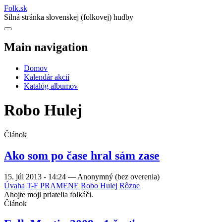
Folk
.
sk
Silná stránka slovenskej (folkovej) hudby
Main navigation
Domov
Kalendár akcií
Katalóg albumov
Robo Hulej
Článok
Ako som po čase hral sám zase
15. júl 2013 - 14:24
—
Anonymný (bez overenia)
Úvaha
T-F PRAMENE
Robo Hulej
Rôzne
Ahojte moji priatelia folkáči.
Článok