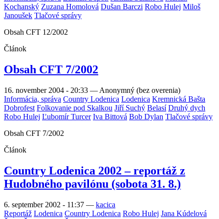
Kochanský
Zuzana Homolová
Dušan Barczi
Robo Hulej
Miloš
Janoušek
Tlačové správy
Obsah CFT 12/2002
Článok
Obsah CFT 7/2002
16. november 2004 - 20:33
—
Anonymný (bez overenia)
Informácia, správa
Country Lodenica
Lodenica
Kremnická Bašta
Dobrofest
Folkovanie pod Skalkou
Jiří Suchý
Belasí
Druhý dych
Robo Hulej
Ľubomír Turcer
Iva Bittová
Bob Dylan
Tlačové správy
Obsah CFT 7/2002
Článok
Country Lodenica 2002 – reportáž z
Hudobného pavilónu (sobota 31. 8.)
6. september 2002 - 11:37
—
kacica
Reportáž
Lodenica
Country Lodenica
Robo Hulej
Jana Kúdelová