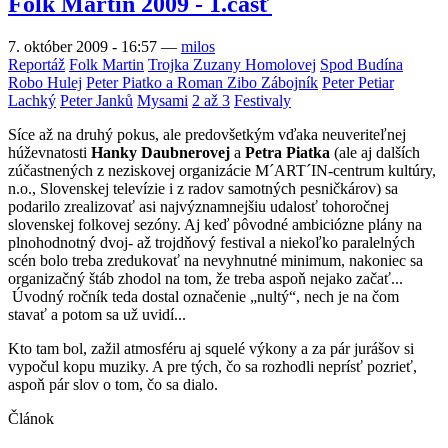
Folk Martin 2009 - 1.časť
7. október 2009 - 16:57
—
milos
Reportáž
Folk Martin
Trojka Zuzany Homolovej
Spod Budína
Robo Hulej
Peter Piatko a Roman Zibo Zábojník
Peter Petiar
Lachký
Peter Janků
Mysami
2 až 3
Festivaly
Síce až na druhý pokus, ale predovšetkým vďaka neuveriteľnej
húževnatosti
Hanky Daubnerovej
a
Petra Piatka
(ale aj dalších
zúčastnených z neziskovej organizácie M´ART´IN-centrum kultúry,
n.o., Slovenskej televízie i z radov samotných pesničkárov) sa
podarilo zrealizovať asi najvýznamnejšiu udalosť tohoročnej
slovenskej folkovej sezóny. Aj keď pôvodné ambiciózne plány na
plnohodnotný dvoj- až trojdňový festival a niekoľko paralelných
scén bolo treba zredukovať na nevyhnutné minimum, nakoniec sa
organizačný štáb zhodol na tom, že treba aspoň nejako začať...
Úvodný ročník teda dostal označenie „nultý“, nech je na čom
stavať a potom sa už uvidí...
Kto tam bol, zažil atmosféru aj squelé výkony a za pár jurášov si
vypočul kopu muziky. A pre tých, čo sa rozhodli neprísť pozrieť,
aspoň pár slov o tom, čo sa dialo.
Článok