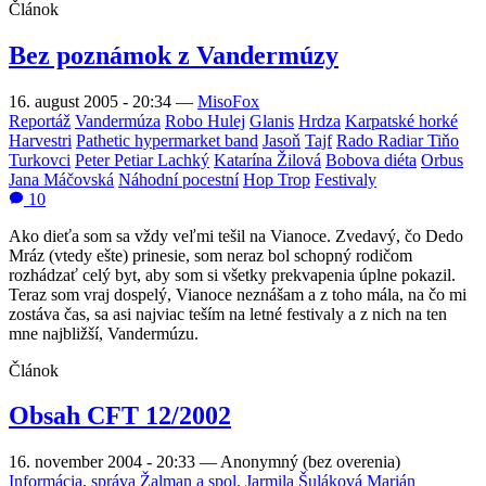
Článok
Bez poznámok z Vandermúzy
16. august 2005 - 20:34
—
MisoFox
Reportáž
Vandermúza
Robo Hulej
Glanis
Hrdza
Karpatské horké
Harvestri
Pathetic hypermarket band
Jasoň
Tajf
Rado Radiar Tiňo
Turkovci
Peter Petiar Lachký
Katarína Žilová
Bobova diéta
Orbus
Jana Máčovská
Náhodní pocestní
Hop Trop
Festivaly
10
Ako dieťa som sa vždy veľmi tešil na Vianoce. Zvedavý, čo Dedo
Mráz (vtedy ešte) prinesie, som neraz bol schopný rodičom
rozhádzať celý byt, aby som si všetky prekvapenia úplne pokazil.
Teraz som vraj dospelý, Vianoce neznášam a z toho mála, na čo mi
zostáva čas, sa asi najviac teším na letné festivaly a z nich na ten
mne najbližší, Vandermúzu.
Článok
Obsah CFT 12/2002
16. november 2004 - 20:33
—
Anonymný (bez overenia)
Informácia, správa
Žalman a spol.
Jarmila Šuláková
Marián