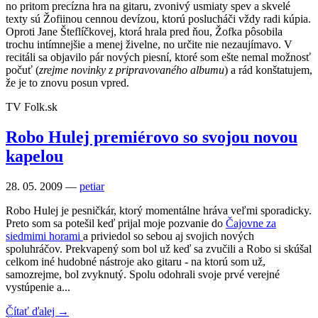
no pritom precízna hra na gitaru, zvonivý usmiaty spev a skvelé
texty sú Žofiinou cennou devízou, ktorú poslucháči vždy radi kúpia.
Oproti Jane Šteflíčkovej, ktorá hrala pred ňou, Žofka pôsobila
trochu intímnejšie a menej živelne, no určite nie nezaujímavo. V
recitáli sa objavilo pár nových piesní, ktoré som ešte nemal možnosť
počuť (
zrejme novinky z pripravovaného albumu
) a rád konštatujem,
že je to znovu posun vpred.
TV Folk.sk
Robo Hulej premiérovo so svojou novou
kapelou
28. 05. 2009 —
petiar
Robo Hulej je pesničkár, ktorý momentálne hráva veľmi sporadicky.
Preto som sa potešil keď prijal moje pozvanie do
Čajovne za
siedmimi horami
a priviedol so sebou aj svojich nových
spoluhráčov. Prekvapený som bol už keď sa zvučili a Robo si skúšal
celkom iné hudobné nástroje ako gitaru - na ktorú som už,
samozrejme, bol zvyknutý. Spolu odohrali svoje prvé verejné
vystúpenie a...
Čítať ďalej →