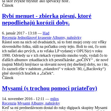
sa skôr zvykne blysnúť ako spevácky hosť.
Článok
Rybí menuet - zbierka piesní, ktoré
nepodliehajú korózii doby.
6. január 2017 - 13:18
—
Had
Recenzia
Jednofázové kvasenie
Albumy, nahrávky
Rástol som na nich od dvadsiatich, sú to fotri mojej cesty cez vŕšky
slovenského folku, stáli na počiatku cesty tejto. Boli to oni, čo som
ich našiel ako prvých, a to vďaka LP vydanej v OPUS(e) v roku
1990. Odvtedy sa v ich riekach vymenilo mnoho vody, vydali čo to
ďalších albumov zrkadliacich ich pesničkárske „poČINY“ , tie nové
(najmä Miloš) hmýriace sa slovami novej (tej dnešnej) doby, no i tie,
čo zazneli ešte v nabitom „rolandovi“ v rokoch ´80, („Bacilovky“)
plné slovných hračiek a „čačiek“.
Článok
Mysami (s trochou pomoci priateľov)
14. november 2016 - 12:11
—
milos
Recenzia
Mysami
Albumy, nahrávky
Keď sa mi prednedávnom dostal do ruky digipack skupiny Mysami