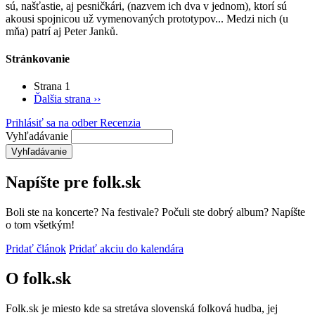
sú, našťastie, aj pesničkári, (nazvem ich dva v jednom), ktorí sú
akousi spojnicou už vymenovaných prototypov... Medzi nich (u
mňa) patrí aj Peter Janků.
Stránkovanie
Strana 1
Ďalšia strana
››
Prihlásiť sa na odber Recenzia
Vyhľadávanie
Napíšte pre folk.sk
Boli ste na koncerte? Na festivale? Počuli ste dobrý album? Napíšte
o tom všetkým!
Pridať článok
Pridať akciu do kalendára
O folk.sk
Folk.sk je miesto kde sa stretáva slovenská folková hudba, jej