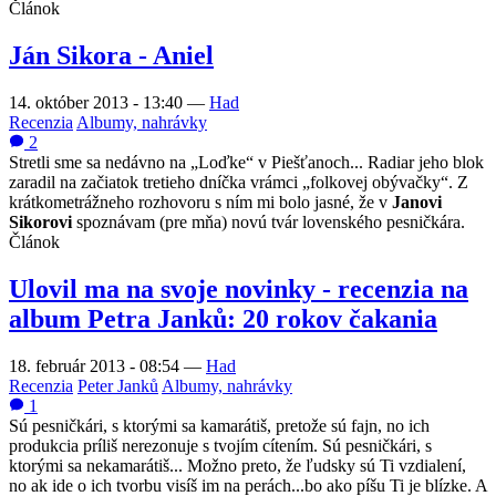
Článok
Ján Sikora - Aniel
14. október 2013 - 13:40
—
Had
Recenzia
Albumy, nahrávky
2
Stretli sme sa nedávno na „Loďke“ v Piešťanoch... Radiar jeho blok
zaradil na začiatok tretieho dníčka vrámci „folkovej obývačky“. Z
krátkometrážneho rozhovoru s ním mi bolo jasné, že v
Janovi
Sikorovi
spoznávam (pre mňa) novú tvár lovenského pesničkára.
Článok
Ulovil ma na svoje novinky - recenzia na
album Petra Janků: 20 rokov čakania
18. február 2013 - 08:54
—
Had
Recenzia
Peter Janků
Albumy, nahrávky
1
Sú pesničkári, s ktorými sa kamarátiš, pretože sú fajn, no ich
produkcia príliš nerezonuje s tvojím cítením. Sú pesničkári, s
ktorými sa nekamarátiš... Možno preto, že ľudsky sú Ti vzdialení,
no ak ide o ich tvorbu visíš im na perách...bo ako píšu Ti je blízke. A