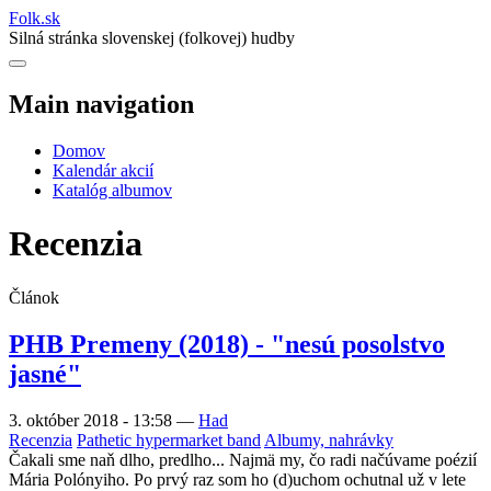
Folk
.
sk
Silná stránka slovenskej (folkovej) hudby
Main navigation
Domov
Kalendár akcií
Katalóg albumov
Recenzia
Článok
PHB Premeny (2018) - "nesú posolstvo
jasné"
3. október 2018 - 13:58
—
Had
Recenzia
Pathetic hypermarket band
Albumy, nahrávky
Čakali sme naň dlho, predlho... Najmä my, čo radi načúvame poézií
Mária Polónyiho. Po prvý raz som ho (d)uchom ochutnal už v lete