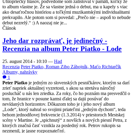
Uhlopriečky hlasov, podvedome som zalistoval v pamäti, koľký že
to album vlastne je. Že sa vlastne jedná o debut, ma u kapely s viac
ako desaťročnou históriou a toľkými muzikantskými individualitami
prekvapilo. Ale potom som si povedal: „Prečo nie – aspoň to nebude
debut nezrelý.“ :) A naozaj nie je...
Článok
Jeho dar rozprávať, je jedinečný -
Recenzia na album Peter Piatko - Lode
25. august 2014 - 10:10
—
Had
Recenzia
Peter Piatko, Roman Zibo Zábojník, Maťo Richtarčík
Albumy, nahrávky
1
Peter Piatko
je jedným zo slovenských pesničkárov, ktorým sa darí
zrieť napriek aktuálnej vyzretosti, s akou sa stretáva náročný
poslucháč u nás len zriedka. Za roky, čo ho poznám ma presvedčil o
tom, že hranice v posune kamsi ďalej sa dajú posúvať do
nevídaných horizontov. Dôkazom toho je i jeho nový album
„Lode“, ktorý nahral so svojimi priateľmi „jedným dychom“, teda
behom jednodňovej frekvencie (1.3.2014) v priestoroch Mestskej
scény v Martine. Je „spichnutý“ z novších a nových piesní Petra, z
ktorých značná časť vznikla za posledný rok. Petrov rukopis sa
nezmenil, je jasne rozpoznateľný.