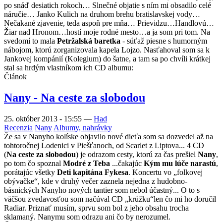
po snáď desiatich rokoch… Slnečné objatie s ním mi obsadilo celé
náručie… Janko Kulich na druhom brehu bratislavskej vody…
Nečakané zjavenie, teda aspoň pre mňa… Prievidzu…Handlovú…
Žiar nad Hronom…hostí moje rodné mesto…a ja som pri tom. Na
svedomí to mala
Petržalská baretka
- súťaž piesne s humorným
nábojom, ktorú zorganizovala kapela Lojzo. Nasťahoval som sa k
Jankovej kompánií (Kolegium) do šatne, a tam sa po chvíli krátkej
stal sa hrdým vlastníkom ich CD albumu:
Článok
Nany - Na ceste za slobodou
25. október 2013 - 15:55
—
Had
Recenzia
Nany
Albumy, nahrávky
Že sa v Nanyho kolíske objavilo nové dieťa som sa dozvedel až na
tohtoročnej Lodenici v Piešťanoch, od Scarlet z Liptova... 4 CD
(
Na ceste za slobodou
) je odrazom cesty, ktorú za čas prešiel
Nany
,
po tom čo spoznal
Modré z Teba
...čakajúc
Kým mu lúče narastú
,
porátajúc všetky
Deti kapitána Fykesa
. Koncertu vo „folkovej
obývačke“, kde v druhý večer zaznela nejedna z hudobno-
básnických Nanyho nových tantier som nebol účastný... O to s
väčšou zvedavosťou som načúval CD „krúžku“len čo mi ho doručil
Radiar. Priznať musím, sprvu som bol z jeho obsahu trocha
sklamaný. Nanymu som odrazu ani čo by nerozumel.