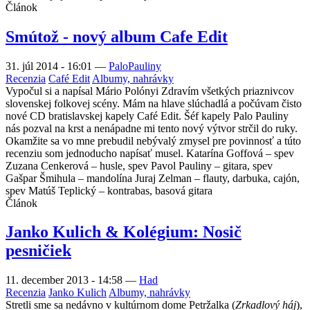
Článok
Smútož - nový album Cafe Edit
31. júl 2014 - 16:01
—
PaloPauliny
Recenzia
Café Edit
Albumy, nahrávky
Vypočul si a napísal Mário Polónyi Zdravím všetkých priaznivcov
slovenskej folkovej scény. Mám na hlave slúchadlá a počúvam čisto
nové CD bratislavskej kapely Café Edit. Šéf kapely Palo Pauliny
nás pozval na krst a nenápadne mi tento nový výtvor strčil do ruky.
Okamžite sa vo mne prebudil nebývalý zmysel pre povinnosť a túto
recenziu som jednoducho napísať musel. Katarína Goffová – spev
Zuzana Cenkerová – husle, spev Pavol Pauliny – gitara, spev
Gašpar Šmihula – mandolína Juraj Zelman – flauty, darbuka, cajón,
spev Matúš Teplický – kontrabas, basová gitara
Článok
Janko Kulich & Kolégium: Nosič
pesničiek
11. december 2013 - 14:58
—
Had
Recenzia
Janko Kulich
Albumy, nahrávky
Stretli sme sa nedávno v kultúrnom dome Petržalka (
Zrkadlový háj
),