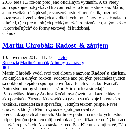
2016, teda 1,5 rokom pred jeho oficiálnym vydaním. A už vtedy
som spokojne pokyvkával hlavou nad jeho kompaktnosťou. Mário,
autor všetkých 15 piesní je skúsený, ostrieľaný básnik, pozorný
pozorovateľ vecí videných a viditeľných, no i šikovný lapač nálad a
vibrácií, tých pre mnohých prchkým, rýchlo miznúcich, a tým ťažko
„ukotviteľných“ do formy textovej, či hudobnej.
Článok
Martin Chrobák: Radosť & záujem
10. november 2017 - 11:19
—
kefo
Recenzia
Martin Chrobák
Albumy, nahrávky
1
Martin Chrobák vydal svoj tretí album s názvom
Radosť a záujem
.
Po dlhých a dlhých rokoch. Podobne ako pri tých predchádzajúcich
sa obklopil plejádou spolupracovníkov. Je ich viac ako dvadsať.
Autorstvo hudby si ponechal sám. V textoch sa striedajú
Banskoštiavničanky Andrea Kočalková (svetu sa ukazuje hlavne
ako poetka) a Zuzana Knezovičová (svetu sa ukazuje hlavne ako
textárka, skladateľka a speváčka). Jedným textom prispel Pavel
Oravec, s ktorým Martin výrazne spolupracoval na
predchádzajúcich albumoch. Martinov podiel na niektorých textoch
pripisujem (no je to len môj predpoklad) pesničkárskemu štýlu práce
na týchto piesňach. A textárske cameo Eda Klenu je zaujímavé, Edo