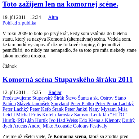
Toto zažijem len na komornej scéne.
19. júl 2011 - 12:34
—
Altra
Pohľad z publika
V roku 2009 to bolo po prvý krát, kedy som vstúpila do bieleho
stanu, ktorý sa nazýva Komorná (alternatívna) scéna. Vedela som,
že tam budú vystupovať rôzne folkové skupiny, či jednotliví
pesničkári, no nikdy ma nenapadlo, že sa toto pre mňa niekedy stane
takou menšou drogou.
Článok
Komorná scéna Stupavského širáku 2011
12. júl 2011 - 15:35
—
Radiar
Predstavujeme
Stupavský Širák
Števo Šanta a sk. Ostrov
Stano
Palúch
Slávek Janoušek
Sanyland
Peter Piatko
Peter Petiar Lachký
Peter Lachký
Peter Kefo Šrank
Peter Janků
Nany
Mysami
Miša
Leicht
Michal Frtús
Kofein
Jaroslav Samson Lenk
Ján “HIŤO”
Hurtík (PD)
Ján Hurtík
Ivo Had Weiss
Edo Klena a Klenoty
Druhý
dych
Arccus
Andrej Miko
Acoustic Colours
Festivaly
Zrejme už všetci viete, že
Komorná scéna
, ktorá sa zrodila pred