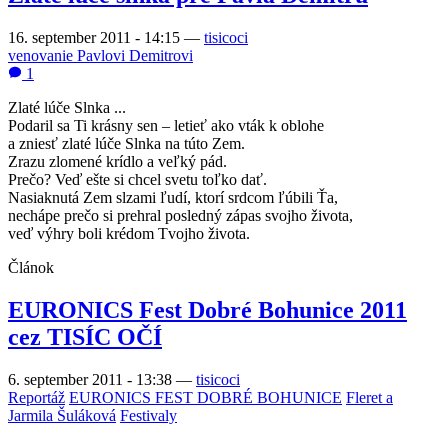
16. september 2011 - 14:15
—
tisicoci
venovanie Pavlovi Demitrovi
1
Zlaté lúče Slnka ...
Podaril sa Ti krásny sen – letieť ako vták k oblohe
a zniesť zlaté lúče Slnka na túto Zem.
Zrazu zlomené krídlo a veľký pád.
Prečo? Veď ešte si chcel svetu toľko dať.
Nasiaknutá Zem slzami ľudí, ktorí srdcom ľúbili Ťa,
nechápe prečo si prehral posledný zápas svojho života,
veď výhry boli krédom Tvojho života.
Článok
EURONICS Fest Dobré Bohunice 2011
cez TISÍC OČÍ
6. september 2011 - 13:38
—
tisicoci
Reportáž
EURONICS FEST DOBRÉ BOHUNICE
Fleret a
Jarmila Šuláková
Festivaly