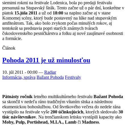
siemimi rokmi na festivale Lodenica, bola po predaji festivalu
presunutá na Stupavský širák. Tento začne už o pár dní, konkrétne v
piatok
15.júla 2011
a už od
18:00
sa naplno začne aj v stane
Komornej scény, ktorý bude postavený na lúke nad stupavským
amfiteátrom. Tak, ako bolo zvykom počas minulých rokov, aj
tentokrát sa predstavia popri starých známych tvárach
čskoslovenského pesničkárstva a folku aj nové zaujímavé osobnosti
a formácie.
Článok
Pohoda 2011 je už minulosťou
10. júl 2011 - 00:00
—
Radiar
Informácia, správa
Bažant Pohoda
Festivaly
Pätnásty ročník
letného multikultúrneho festivalu
Bažant Pohoda
sa skončil v nedeľu ráno tradičným vítaním slnka a následnou
ekumenickou bohoslužbou. Od štvrtkového večera do nedele rána
vystúpilo na festivale vyše
200 účinkujúcich
, ktorých sledovalo
30
tisíc návštevníkov
. Na trenčianskom letisku vystúpili kapacity ako
Moby, Pulp, Portishead, M.I.A., Lamb
či
Madness
.