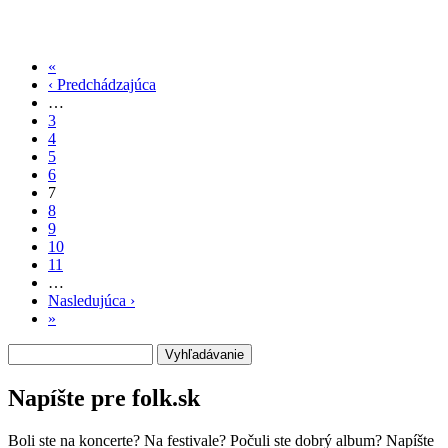
«
Prvá
‹ Predchádzajúca
strana
Predchádzajúca
Stránkovanie
…
strana
3
4
5
6
7
8
9
10
11
…
Nasledujúca ›
Ďalšia
»
Posledná
strana
strana
Vyhľadávanie
Napíšte pre folk.sk
Boli ste na koncerte? Na festivale? Počuli ste dobrý album? Napíšte