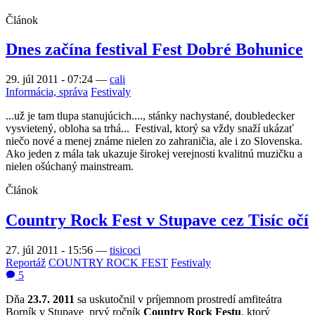
Článok
Dnes začína festival Fest Dobré Bohunice
29. júl 2011 - 07:24
—
cali
Informácia, správa
Festivaly
...už je tam tlupa stanujúcich...., stánky nachystané, doubledecker
vysvietený, obloha sa trhá... Festival, ktorý sa vždy snaží ukázať
niečo nové a menej známe nielen zo zahraničia, ale i zo Slovenska.
Ako jeden z mála tak ukazuje širokej verejnosti kvalitnú muzičku a
nielen ošúchaný mainstream.
Článok
Country Rock Fest v Stupave cez Tisíc očí
27. júl 2011 - 15:56
—
tisicoci
Reportáž
COUNTRY ROCK FEST
Festivaly
5
Dňa
23.7. 2011
sa uskutočnil v príjemnom prostredí amfiteátra
Borník v Stupave prvý ročník
Country Rock Festu
, ktorý