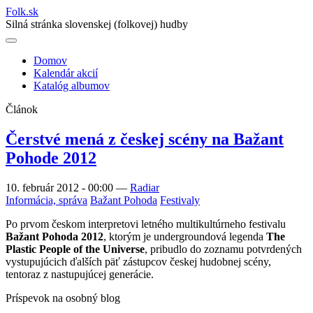
Folk
.
sk
Silná stránka slovenskej (folkovej) hudby
Domov
Kalendár akcií
Main
Katalóg albumov
navigation
Článok
Čerstvé mená z českej scény na Bažant
Pohode 2012
10. február 2012 - 00:00
—
Radiar
Informácia, správa
Bažant Pohoda
Festivaly
Po prvom českom interpretovi letného multikultúrneho festivalu
Bažant Pohoda 2012
, ktorým je undergroundová legenda
The
Plastic People of the Universe
, pribudlo do zoznamu potvrdených
vystupujúcich ďalších päť zástupcov českej hudobnej scény,
tentoraz z nastupujúcej generácie.
Príspevok na osobný blog