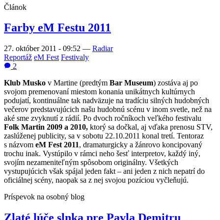
Článok
Farby eM Festu 2011
27. október 2011 - 09:52
—
Radiar
Reportáž
eM Fest
Festivaly
2
Klub Musko
v Martine (predtým
Bar Museum
) zostáva aj po
svojom premenovaní miestom konania unikátnych kultúrnych
podujatí, kontinuálne tak nadväzuje na tradíciu silných hudobných
večerov predstavujúcich našu hudobnú scénu v inom svetle, než na
aké sme zvyknutí z rádií. Po dvoch ročníkoch veľkého festivalu
Folk Martin 2009 a 2010,
ktorý sa dočkal, aj vďaka prenosu STV,
zaslúženej publicity, sa v sobotu 22.10.2011 konal tretí. Tentoraz
s názvom
eM Fest 2011
, dramaturgicky a žánrovo koncipovaný
trochu inak. Vystúpilo v rámci neho šesť interpretov, každý iný,
svojím nezameniteľným spôsobom originálny. Všetkých
vystupujúcich však spájal jeden fakt – ani jeden z nich nepatrí do
oficiálnej scény, naopak sa z nej svojou pozíciou vyčleňujú.
Príspevok na osobný blog
Zlaté lúče slnka pre Pavla Demitru