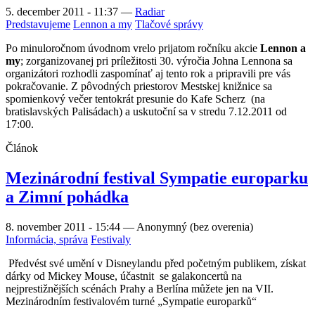
5. december 2011 - 11:37
—
Radiar
Predstavujeme
Lennon a my
Tlačové správy
Po minuloročnom úvodnom vrelo prijatom ročníku akcie
Lennon a
my
; zorganizovanej pri príležitosti 30. výročia Johna Lennona sa
organizátori rozhodli zaspomínať aj tento rok a pripravili pre vás
pokračovanie. Z pôvodných priestorov Mestskej knižnice sa
spomienkový večer tentokrát presunie do Kafe Scherz (na
bratislavských Palisádach) a uskutoční sa v stredu 7.12.2011 od
17:00.
Článok
Mezinárodní festival Sympatie europarku
a Zimní pohádka
8. november 2011 - 15:44
—
Anonymný (bez overenia)
Informácia, správa
Festivaly
Předvést své umění v Disneylandu před početným publikem, získat
dárky od Mickey Mouse, účastnit
se galakoncertů na
nejprestižnějších scénách Prahy a Berlína můžete jen na VII.
Mezinárodním festivalovém turné „Sympatie europarků“