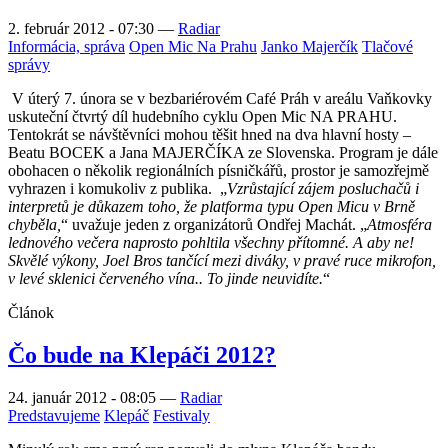
2. február 2012 - 07:30
—
Radiar
Informácia, správa
Open Mic Na Prahu
Janko Majerčík
Tlačové
správy
V úterý 7. února se v bezbariérovém Café Práh v areálu Vaňkovky
uskuteční čtvrtý díl hudebního cyklu Open Mic NA PRAHU.
Tentokrát se návštěvníci mohou těšit hned na dva hlavní hosty –
Beatu BOCEK a Jana MAJERČÍKA ze Slovenska. Program je dále
obohacen o několik regionálních písničkářů, prostor je samozřejmě
vyhrazen i komukoliv z publika.
„
Vzrůstající zájem posluchačů i
interpretů je důkazem toho, že platforma typu Open Micu v Brně
chyběla,
“ uvažuje jeden z organizátorů Ondřej Machát. „
Atmosféra
lednového večera naprosto pohltila všechny přítomné. A aby ne!
Skvělé výkony, Joel Bros tančící mezi diváky, v pravé ruce mikrofon,
v levé sklenici červeného vína.. To jinde neuvidíte.
“
Článok
Čo bude na Klepáči 2012?
24. január 2012 - 08:05
—
Radiar
Predstavujeme
Klepáč
Festivaly