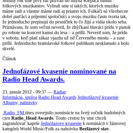
Minulý rok sme prvý raz pozvali do mlyna Klepáča bandu
folkových muzikantov. Vybrali sme si takých, ktorých muziku
máme radi a vlastne máme radi aj priamo ich. Folkáči sú všeobecne
dobrí parťáci a príjemní spoločníci a svoju muziku často tvoria tak,
že jednoducho prepisujú do pesničiek to čo žijú a vidia okolo seba.
Priznávam, že som veľmi neveril, že zhýčkaní blaváci prídu v piatok
po robote na koncert kamsi do lesa – a prišli. Neveril som, že prídu
v sobotu, keď platí zákaz vjazdu už od Červeného mostu – a zase
prišli. Jednoducho bratislavské folkové publikum nesklamalo a bolo
skvelé.
Článok
Jednofázové kvasenie nominované na
Radio Head Awards.
23. január 2012 - 09:37
—
Radiar
Informácia, správa
Radio Head Awards
Jednofázové kvasenie
Albumy, nahrávky
Radio_FM
dnes zverejnilo nominácie na švrtý ročník hudobných
cien
Radio_Head Awards
. Touto cestou by sme chceli
zagratulovať kapele
Jednofazove kvasenie
k nominácii v žánrovej
kategórii World Music/Folk za nahrávku
Bezfázový stav
.