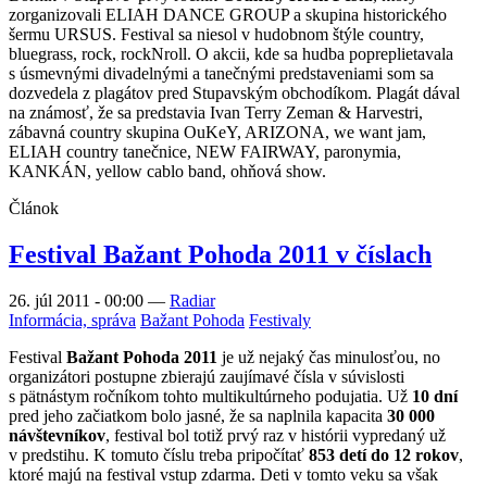
zorganizovali ELIAH DANCE GROUP a skupina historického
šermu URSUS. Festival sa niesol v hudobnom štýle country,
bluegrass, rock, rockNroll. O akcii, kde sa hudba popreplietavala
s úsmevnými divadelnými a tanečnými predstaveniami som sa
dozvedela z plagátov pred Stupavským obchodíkom. Plagát dával
na známosť, že sa predstavia Ivan Terry Zeman & Harvestri,
zábavná country skupina OuKeY, ARIZONA, we want jam,
ELIAH country tanečnice, NEW FAIRWAY, paronymia,
KANKÁN, yellow cablo band, ohňová show.
Článok
Festival Bažant Pohoda 2011 v číslach
26. júl 2011 - 00:00
—
Radiar
Informácia, správa
Bažant Pohoda
Festivaly
Festival
Bažant Pohoda 2011
je už nejaký čas minulosťou, no
organizátori postupne zbierajú zaujímavé čísla v súvislosti
s pätnástym ročníkom tohto multikultúrneho podujatia. Už
10 dní
pred jeho začiatkom bolo jasné, že sa naplnila kapacita
30 000
návštevníkov
, festival bol totiž prvý raz v histórii vypredaný už
v predstihu. K tomuto číslu treba pripočítať
853 detí do 12 rokov
,
ktoré majú na festival vstup zdarma. Deti v tomto veku sa však