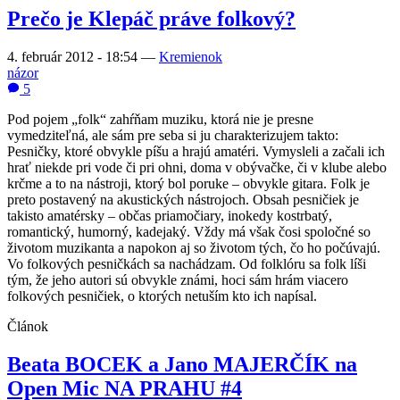
Prečo je Klepáč práve folkový?
4. február 2012 - 18:54
—
Kremienok
názor
5
Pod pojem „folk“ zahŕňam muziku, ktorá nie je presne
vymedziteľná, ale sám pre seba si ju charakterizujem takto:
Pesničky, ktoré obvykle píšu a hrajú amatéri. Vymysleli a začali ich
hrať niekde pri vode či pri ohni, doma v obývačke, či v klube alebo
krčme a to na nástroji, ktorý bol poruke – obvykle gitara. Folk je
preto postavený na akustických nástrojoch. Obsah pesničiek je
takisto amatérsky – občas priamočiary, inokedy kostrbatý,
romantický, humorný, kadejaký. Vždy má však čosi spoločné so
životom muzikanta a napokon aj so životom tých, čo ho počúvajú.
Vo folkových pesničkách sa nachádzam. Od folklóru sa folk líši
tým, že jeho autori sú obvykle známi, hoci sám hrám viacero
folkových pesničiek, o ktorých netuším kto ich napísal.
Článok
Beata BOCEK a Jano MAJERČÍK na
Open Mic NA PRAHU #4