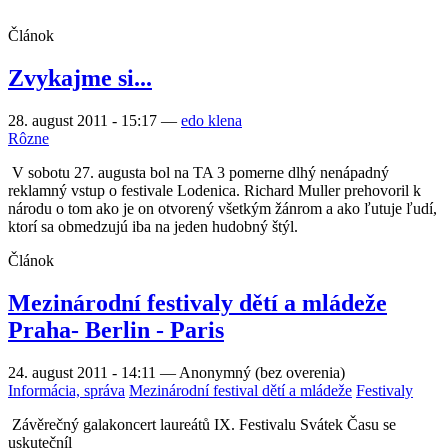
Článok
Zvykajme si...
28. august 2011 - 15:17
—
edo klena
Rôzne
V sobotu 27. augusta bol na TA 3 pomerne dlhý nenápadný
reklamný vstup o festivale Lodenica. Richard Muller prehovoril k
národu o tom ako je on otvorený všetkým žánrom a ako ľutuje ľudí,
ktorí sa obmedzujú iba na jeden hudobný štýl.
Článok
Mezinárodní festivaly dětí a mládeže
Praha- Berlin - Paris
24. august 2011 - 14:11
—
Anonymný (bez overenia)
Informácia, správa
Mezinárodní festival dětí a mládeže
Festivaly
Závěrečný galakoncert laureátů IX. Festivalu Svátek Času se
uskutečníl