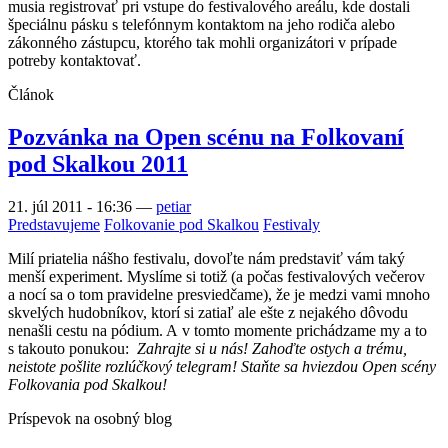
musia registrovať pri vstupe do festivalového areálu, kde dostali
špeciálnu pásku s telefónnym kontaktom na jeho rodiča alebo
zákonného zástupcu, ktorého tak mohli organizátori v prípade
potreby kontaktovať.
Článok
Pozvánka na Open scénu na Folkovaní
pod Skalkou 2011
21. júl 2011 - 16:36
—
petiar
Predstavujeme
Folkovanie pod Skalkou
Festivaly
Milí priatelia nášho festivalu, dovoľte nám predstaviť vám taký
menší experiment. Myslíme si totiž (a počas festivalových večerov
a nocí sa o tom pravidelne presviedčame), že je medzi vami mnoho
skvelých hudobníkov, ktorí si zatiaľ ale ešte z nejakého dôvodu
nenašli cestu na pódium. A v tomto momente prichádzame my a to
s takouto ponukou:
Zahrajte si u nás! Zahoďte ostych a trému,
neistote pošlite rozlúčkový telegram! Staňte sa hviezdou Open scény
Folkovania pod Skalkou!
Príspevok na osobný blog