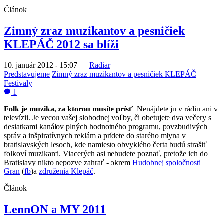
Článok
Zimný zraz muzikantov a pesničiek
KLEPÁČ 2012 sa blíži
10. január 2012 - 15:07
—
Radiar
Predstavujeme
Zimný zraz muzikantov a pesničiek KLEPÁČ
Festivaly
1
Folk je muzika, za ktorou musíte prísť
. Nenájdete ju v rádiu ani v
televízii. Je vecou vašej slobodnej voľby, či obetujete dva večery s
desiatkami kanálov plných hodnotného programu, povzbudivých
správ a inšpiratívnych reklám a prídete do starého mlyna v
bratislavských lesoch, kde namiesto obvyklého čerta budú strašiť
folkoví muzikanti. Viacerých asi nebudete poznať, pretože ich do
Bratislavy nikto nepozve zahrať - okrem
Hudobnej spoločnosti
Gran
(
fb
)a
združenia Klepáč
.
Článok
LennON a MY 2011