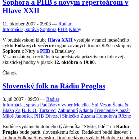
Sophora a PHB s novým repertoárom v
Hlave XXII
11. október 2007 - 09:03
—
Radiar
Informácia, správa
Sophora
PHB
Kluby
V bratislavskom klube
Hlava XXII
vystúpia v rámci mesačného
cyklu
Folkových večerov
organizovaných triom Oli&Lu skupiny
Sophora
z Nitry a
PHB
z Bratislavy.
V samostatných recitáloch sa predstavia priaznivcom folkovej a
akustickej hudby v piatok
12. októbra o 19:00
.
Článok
Slovenský folk na Rádiu Proglas
3. júl 2007 - 09:50
—
Radiar
Informácia, správa
Padlášový výber
Metelica
Suí Vesan
Šanta &
Blažo
Za
B. F. O.
Turkovci
Zabudnutí
Atlanta
Trenčiansky bazár
Miloš Janoušek
PHB
Divozel
Slniečko
Zuzana Homolová
Rôzne
Budúce vydanie hudobného týždenníka "Slyšte, lidé!" na
Radiu
Proglas
bude patriť slovenskému folku. Redaktori budú listovať t
knihou Folk na Slovensku, ktorú nedávno vydalo Hudobné centrum