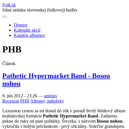
Folk
.
sk
Silná stránka slovenskej (folkovej) hudby
Domov
Kalendár akcií
Main
Katalóg albumov
navigation
PHB
Článok
Pathetic Hypermarket Band - Bosou
nohou
9. jún 2012 - 23:26
—
animus
Recenzia
PHB
Albumy, nahrávky
Luxusnou cestou sa mi dostal do rúk v poradí štvrtý štúdiový album
bratislavskej formácie
Pathetic Hypermarket Band
. Zadarmo,
pekne do ruky od pani poštárky. Štvorka, s názvom
Bosou nohou
,
vykročila s hrdým prívlastkom - prvý oficiálny. Srdečne gratulujem.