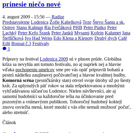
prinesie niečo nové
4. august 2009 - 15:56
—
Radiar
Predstavujeme
Lodenica
Žofie Kabelková
Teze
Števo Šanta a sk.
Ostrov
Stano Kalman
Ria Ferčáková
PHB
Peter Piatko
Peter
Lachký
Peter Kefo Šrank
Peter Janků
Mysami
Kofein
Kalumet
Jana
Šteflíčková
Ivo Had Weiss
Edo Klena a Klenoty
Druhý dych
Café
Edit
Bonsai č.3
Festivaly
1
Prípravy na festival
Lodenica 2009
sú v plnom prúde. Globálna
kríza sa nevyhla ani tomuto festivalu, no aj napriek nej a hlavne
vďaka
pochopeniu umelcov
sme pre vás opäť pripravili bohatú a
pestrú nádielku zaujímavej počúvateľnej a hlavne kvalitnej hudby.
Komorná scéna
(pesničkársky stan) otvorí svoje útroby už po šiesty
krát. Za uplynulých päť rokov sa stala rešpektovanou a mnohými
vyhľadávanou súčasťou Lodenice. Nielen návštevníci, ale aj
samotní hudobníci sa každoročne tešia na účinkovanie pred
pozorným a vnímavýnm publikom. Tohoročný hudobný koktejl
znovu osviežia mená, ktoré mnohí z vás ešte nemali možnosť počuť,
alebo stretnúť.
Článok