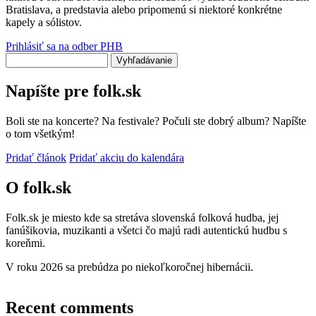
Bratislava, a predstavia alebo pripomenú si niektoré konkrétne
kapely a sólistov.
Prihlásiť sa na odber PHB
Vyhľadávanie
Napíšte pre folk.sk
Boli ste na koncerte? Na festivale? Počuli ste dobrý album? Napíšte
o tom všetkým!
Pridať článok
Pridať akciu do kalendára
O folk.sk
Folk.sk je miesto kde sa stretáva slovenská folková hudba, jej
fanúšikovia, muzikanti a všetci čo majú radi autentickú hudbu s
koreňmi.
V roku 2026 sa prebúdza po niekoľkoročnej hibernácii.
Recent comments