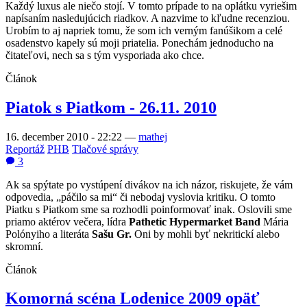
Každý luxus ale niečo stojí. V tomto prípade to na oplátku vyriešim
napísaním nasledujúcich riadkov. A nazvime to kľudne recenziou.
Urobím to aj napriek tomu, že som ich verným fanúšikom a celé
osadenstvo kapely sú moji priatelia. Ponechám jednoducho na
čitateľovi, nech sa s tým vysporiada ako chce.
Článok
Piatok s Piatkom - 26.11. 2010
16. december 2010 - 22:22
—
mathej
Reportáž
PHB
Tlačové správy
3
Ak sa spýtate po vystúpení divákov na ich názor, riskujete, že vám
odpovedia, „páčilo sa mi“ či nebodaj vyslovia kritiku. O tomto
Piatku s Piatkom sme sa rozhodli poinformovať inak. Oslovili sme
priamo aktérov večera, lídra
Pathetic Hypermarket Band
Mária
Polónyiho a literáta
Sašu Gr.
Oni by mohli byť nekritickí alebo
skromní.
Článok
Komorná scéna Lodenice 2009 opäť