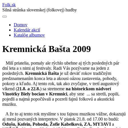
Folk
.
sk
Silná stránka slovenskej (folkovej) hudby
Domov
Kalendár akcií
Main
Katalóg albumov
navigation
Kremnická Bašta 2009
Milí priatelia, pomaly ale rýchlo ubehne aj tých posledných pár
dní leta a s nimi aj festivaly. Radi Vás pozývame na jeden z
posledných.
Kremnická Bašta
je už deväť rokov tradičným
predznamenaním konca leta a akousi oázou zastavenia, pohody,
pokory a kľudu. Aj tento rok, tak ako zvyčajne, v tretí augustový
víkend (
21.8. a 22.8.
) sa stretneme
na historickom nádvorí
Vinotéky Biely bocian v Kremnici
, aby sme ... sa stretli, popili,
pojedli a najmä popočúvali a pozreli fajnú folkovú a akustickú
muziku.
A že to aj tento rok myslíme s tou fajnou muzikou vážne, dokazujú
aj mená pozvaných interpretov. V piatok 21.8. od 17.00 to budú:
Odušu, Kofein, Pohoda, Žofie Kabelková, ZA, MY3AVI
a