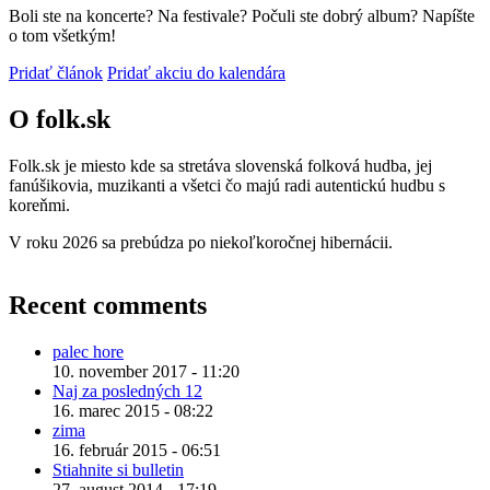
Boli ste na koncerte? Na festivale? Počuli ste dobrý album? Napíšte
o tom všetkým!
Pridať článok
Pridať akciu do kalendára
O folk.sk
Folk.sk je miesto kde sa stretáva slovenská folková hudba, jej
fanúšikovia, muzikanti a všetci čo majú radi autentickú hudbu s
koreňmi.
V roku 2026 sa prebúdza po niekoľkoročnej hibernácii.
Recent comments
palec hore
10. november 2017 - 11:20
Naj za posledných 12
16. marec 2015 - 08:22
zima
16. február 2015 - 06:51
Stiahnite si bulletin
27. august 2014 - 17:19