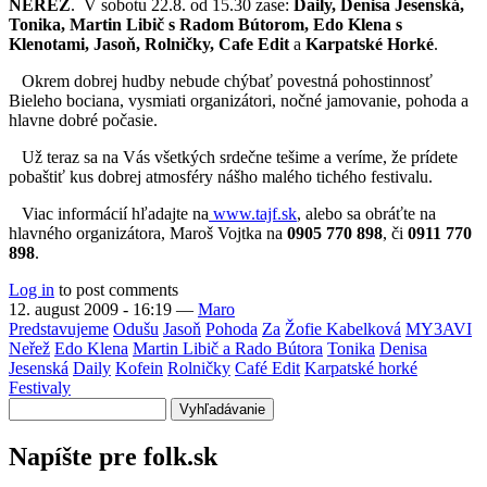
NEŘEŽ
. V sobotu 22.8. od 15.30 zase:
Daily, Denisa Jesenská,
Tonika, Martin Libič s Radom Bútorom, Edo Klena s
Klenotami, Jasoň, Rolničky, Cafe Edit
a
Karpatské Horké
.
Okrem dobrej hudby nebude chýbať povestná pohostinnosť
Bieleho bociana, vysmiati organizátori, nočné jamovanie, pohoda a
hlavne dobré počasie.
Už teraz sa na Vás všetkých srdečne tešime a veríme, že prídete
pobaštiť kus dobrej atmosféry nášho malého tichého festivalu.
Viac informácií hľadajte na
www.tajf.sk
, alebo sa obráťte na
hlavného organizátora, Maroš Vojtka na
0905 770 898
, či
0911 770
898
.
Log in
to post comments
12. august 2009 - 16:19
—
Maro
Predstavujeme
Odušu
Jasoň
Pohoda
Za
Žofie Kabelková
MY3AVI
Neřež
Edo Klena
Martin Libič a Rado Bútora
Tonika
Denisa
Jesenská
Daily
Kofein
Rolničky
Café Edit
Karpatské horké
Festivaly
Vyhľadávanie
Napíšte pre folk.sk