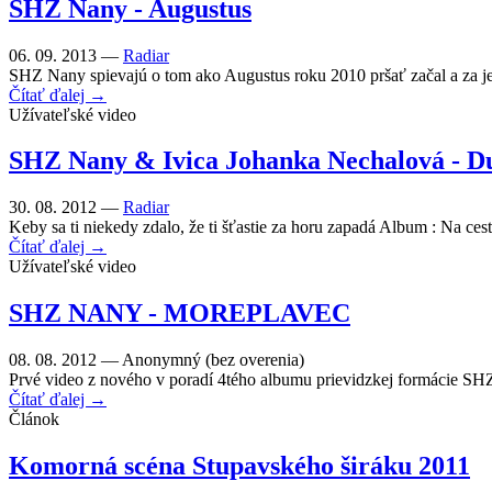
SHZ Nany - Augustus
06. 09. 2013 —
Radiar
SHZ Nany spievajú o tom ako Augustus roku 2010 pršať začal a za jed
Čítať ďalej →
Užívateľské video
SHZ Nany & Ivica Johanka Nechalová - Du
30. 08. 2012 —
Radiar
Keby sa ti niekedy zdalo, že ti šťastie za horu zapadá Album : Na ces
Čítať ďalej →
Užívateľské video
SHZ NANY - MOREPLAVEC
08. 08. 2012 —
Anonymný (bez overenia)
Prvé video z nového v poradí 4tého albumu prievidzkej formácie
Čítať ďalej →
Článok
Komorná scéna Stupavského širáku 2011