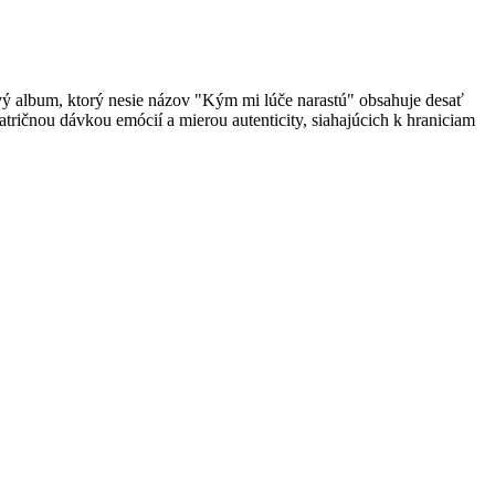
vý album, ktorý nesie názov "Kým mi lúče narastú" obsahuje desať
atričnou dávkou emócií a mierou autenticity, siahajúcich k hraniciam