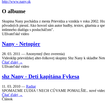
http://www.nany.sk
O albume
Skupina Nany pochádza z mesta Prievidza a vznikla v roku 2002. Hra
pôvodných piesní. Ako hovorí sám autor hudby, textov, gitarista a sp
intímneho dialógu s poslucháčom".
Užívateľské video
Nany - Netopier
28. 03. 2011 —
Anonymný (bez overenia)
Videoklip prievidzkej alter-folkovej skupiny Shz Nany k skladbe Neto
Čítať ďalej →
Užívateľské video
shz Nany - Deti kapitána Fykesa
11. 03. 2010 —
Radiar
SPOMAĽME ĽUDIA ! NECH CÚVAME POMALŠIE.. nové video k titu
Čítať ďalej →
Článok