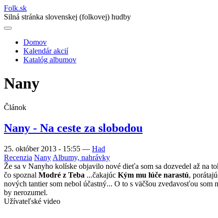
Folk
.
sk
Silná stránka slovenskej (folkovej) hudby
Domov
Kalendár akcií
Main
Katalóg albumov
navigation
Nany
Článok
Nany - Na ceste za slobodou
25. október 2013 - 15:55
—
Had
Recenzia
Nany
Albumy, nahrávky
Že sa v Nanyho kolíske objavilo nové dieťa som sa dozvedel až na toh
čo spoznal
Modré z Teba
...čakajúc
Kým mu lúče narastú
, porátaj
nových tantier som nebol účastný... O to s väčšou zvedavosťou som 
by nerozumel.
Užívateľské video