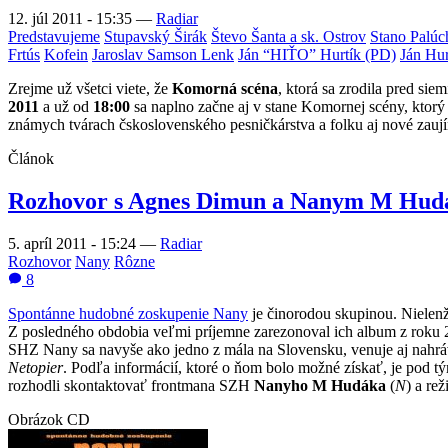
12. júl 2011 - 15:35
—
Radiar
Predstavujeme
Stupavský Širák
Števo Šanta a sk. Ostrov
Stano Palúc
Frtús
Kofein
Jaroslav Samson Lenk
Ján “HIŤO” Hurtík (PD)
Ján Hur
Zrejme už všetci viete, že
Komorná scéna
, ktorá sa zrodila pred sie
2011
a už od
18:00
sa naplno začne aj v stane Komornej scény, ktorý
známych tvárach čskoslovenského pesničkárstva a folku aj nové zauj
Článok
Rozhovor s Agnes Dimun a Nanym M Hudáko
5. apríl 2011 - 15:24
—
Radiar
Rozhovor
Nany
Rôzne
8
Spontánne hudobné zoskupenie Nany
je činorodou skupinou. Nielenž
Z posledného obdobia veľmi príjemne zarezonoval ich album z roku
SHZ Nany sa navyše ako jedno z mála na Slovensku, venuje aj nahrá
Netopier
. Podľa informácií, ktoré o ňom bolo možné získať, je pod
rozhodli skontaktovať frontmana SZH
Nanyho M Hudáka
(
N
) a re
Obrázok CD