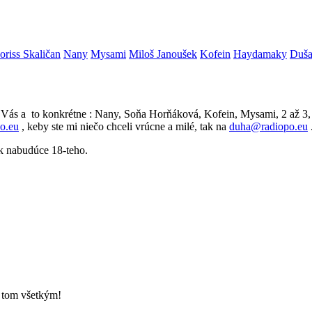
riss Skaličan
Nany
Mysami
Miloš Janoušek
Kofein
Haydamaky
Duša
Vás a to konkrétne : Nany, Soňa Horňáková, Kofein, Mysami, 2 až 3,
o.eu
, keby ste mi niečo chceli vrúcne a milé, tak na
duha@radiopo.eu
ak nabudúce 18-teho.
o tom všetkým!