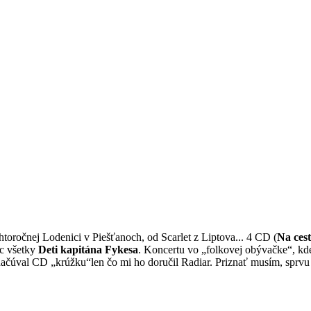
toročnej Lodenici v Piešťanoch, od Scarlet z Liptova... 4 CD (
Na cest
úc všetky
Deti kapitána Fykesa
. Koncertu vo „folkovej obývačke“, k
načúval CD „krúžku“len čo mi ho doručil Radiar. Priznať musím, sprv