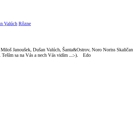
n Valúch
Rôzne
 Miloš Janoušek, Dušan Valúch, Šanta&Ostrov, Noro Noriss Skaličan
. Teším sa na Vás a nech Vás vidím ...:-). Edo