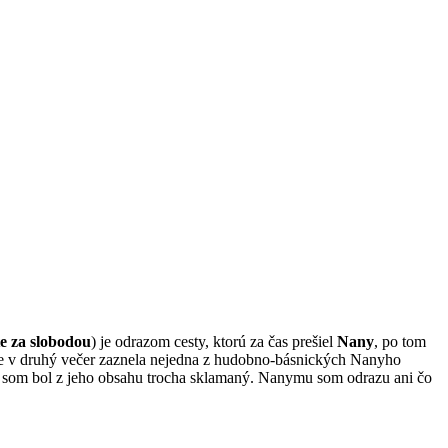
e za slobodou
) je odrazom cesty, ktorú za čas prešiel
Nany
, po tom
de v druhý večer zaznela nejedna z hudobno-básnických Nanyho
u som bol z jeho obsahu trocha sklamaný. Nanymu som odrazu ani čo