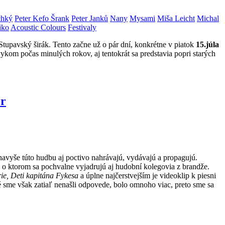
chký
Peter Kefo Šrank
Peter Janků
Nany
Mysami
Miša Leicht
Michal
iko
Acoustic Colours
Festivaly
a Stupavský širák. Tento začne už o pár dní, konkrétne v piatok
15.júla
kom počas minulých rokov, aj tentokrát sa predstavia popri starých
er
avyše túto hudbu aj poctivo nahrávajú, vydávajú a propagujú.
a o ktorom sa pochvalne vyjadrujú aj hudobní kolegovia z brandže.
rie, Deti kapitána Fykesa
a úplne najčerstvejším je videoklip k piesni
é sme však zatiaľ nenašli odpovede, bolo omnoho viac, preto sme sa