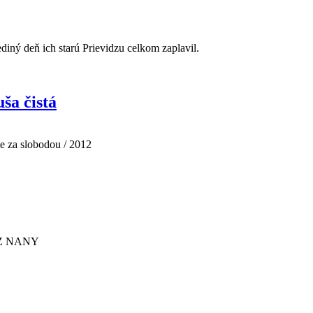
iný deň ich starú Prievidzu celkom zaplavil.
ša čistá
te za slobodou / 2012
 SHZ NANY