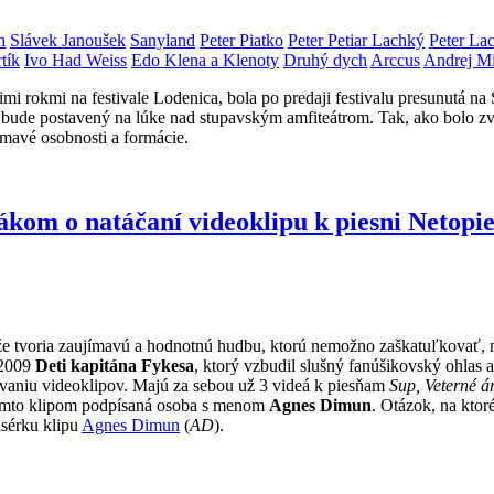
h
Slávek Janoušek
Sanyland
Peter Piatko
Peter Petiar Lachký
Peter La
tík
Ivo Had Weiss
Edo Klena a Klenoty
Druhý dych
Arccus
Andrej M
mimi rokmi na festivale Lodenica, bola po predaji festivalu presunutá n
 bude postavený na lúke nad stupavským amfiteátrom. Tak, ako bolo zvy
ímavé osobnosti a formácie.
m o natáčaní videoklipu k piesni Netopi
e tvoria zaujímavú a hodnotnú hudbu, ktorú nemožno zaškatuľkovať, n
 2009
Deti kapitána Fykesa
, ktorý vzbudil slušný fanúšikovský ohlas 
vaniu videoklipov. Majú za sebou už 3 videá k piesňam
Sup, Veterné á
 týmto klipom podpísaná osoba s menom
Agnes Dimun
. Otázok, na ktor
žisérku klipu
Agnes Dimun
(
AD
).