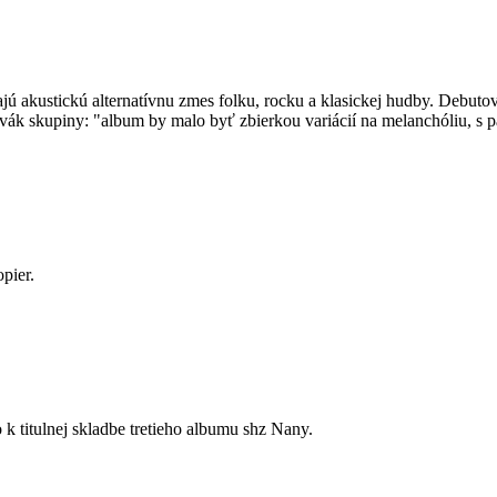
jú akustickú alternatívnu zmes folku, rocku a klasickej hudby. Debuto
evák skupiny: "album by malo byť zbierkou variácií na melanchóliu, s p
pier.
lnej skladbe tretieho albumu shz Nany.