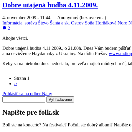
Dobre utajená hudba 4.11.2009.
4. november 2009 - 11:44
—
Anonymný (bez overenia)
Informácia, správa
Števo Šanta a sk. Ostrov
Soňa Horňáková
Noro No
2
Ahojte všetci.
Dobre utajená hudba 4.11.2009., o 21.00h. Dnes Vám budem púšťať 
a na osvieženie Haydamaky z Ukrajiny. Na rádiu Prešov
www.radiop
Keby sa na niekoho dnes nedostalo, pre veľa mojich múdrych rečí, t
Strana 1
Ďalšia
››
Stránkovanie
strana
Prihlásiť sa na odber Nany
Vyhľadávanie
Napíšte pre folk.sk
Boli ste na koncerte? Na festivale? Počuli ste dobrý album? Napíšte 