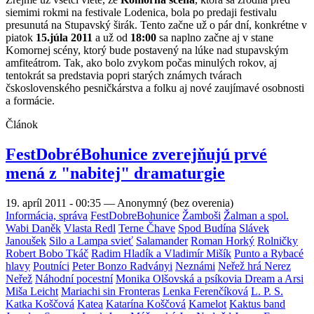
siemimi rokmi na festivale Lodenica, bola po predaji festivalu
presunutá na Stupavský širák. Tento začne už o pár dní, konkrétne v
piatok
15.júla 2011
a už od
18:00
sa naplno začne aj v stane
Komornej scény, ktorý bude postavený na lúke nad stupavským
amfiteátrom. Tak, ako bolo zvykom počas minulých rokov, aj
tentokrát sa predstavia popri starých známych tvárach
čskoslovenského pesničkárstva a folku aj nové zaujímavé osobnosti
a formácie.
Článok
FestDobréBohunice zverejňujú prvé
mená z "nabitej" dramaturgie
19. apríl 2011 - 00:35
—
Anonymný (bez overenia)
Informácia, správa
FestDobreBohunice
Žamboši
Žalman a spol.
Wabi Daněk
Vlasta Redl
Terne Čhave
Spod Budína
Slávek
Janoušek
Silo a Lampa svieť
Salamander
Roman Horký
Rolničky
Robert Bobo Tkáč
Radim Hladík a Vladimír Mišík
Punto a Rybacé
hlavy
Poutníci
Peter Bonzo Radványi
Neznámi
Neřež hrá Nerez
Neřež
Náhodní pocestní
Monika Olšovská a psíkovia Dream a Arsi
Miša Leicht
Mariachi sin Fronteras
Lenka Ferenčíková
L. P. S.
Katka Koščová
Katea
Katarína Koščová
Kamelot
Kaktus band