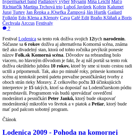
hypermarket band
Padlášový výber
Mysami
Miša Leicht
Maťo
Richtarčík
Martina Trchová trio
Luboš Javůrek
Kofein
Kalumet
Juraj Turtev
Jan Řepka a JOsefka Žampová
Ján Hurtík
Gailard
Folktón
Edo Klena a Klenoty
Cava
Café Edit
Braňo Kšiňaň a Boris
Čechvala
Arccus
Festivaly
7
Festival
Lodenica
sa tento rok dožíva svojich
12
tych
narodenín
.
Súčasne sa
6 rokov
dožíva aj alternatívna Komorná scéna, známa
tiež ako divadelný stan, ktorá od tohto ročníka prvýkrát ponesie
názov
Folk.sk Komorná scéna
. Dôvodov na rebranding bolo
viacero, no hlavným dôvodom je fakt, že aj náš portál sa tento rok
dožíva okrúhleho jubilea
10 rokov,
ktoré by sme si touto cestou radi
uctili a pripomenuli. Tak, ako po minulé roky, prinesie komorná
scénu aj tentokrát pestrú paletu prevažne pesničkárskej tvorby z
oboch strán rieky Moravy. Z celkového počtu
33
účinkujúcich
interpretov je
15
takých, ktorí sa doposiaľ na Lodeničiarskom pódiu
nepredstavili. Programom vás budú sprevádzať osvedčení
moderátori a pesničkári
Peter Janků,
ktorý bude okupovať
moderátorský mikrofón vo štvrtok a v piatok a
Petiar
, ktorý bude
mať pod palcom sobotný program.
Článok
Lodenica 2009 - Pohoda na komornej