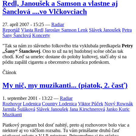
Redl, Janoušek a Samson a vlastne aj
Šanclová ....vo Vlčkovciach
27. apríl 2007 - 15:25
—
Radiar
Reportáž
Vlasta Redl
Jaroslav Samson Lenk
Slávek Janoušek
Petra
Šany Šanclová
Koncerty
"Tak sa nám zo slávneho folkového tria vyklubala predkapela
Petry
,,Šany“ Štanclovej
. Ono to už na tej hudobnej scéne občas tak
chodí. Keď sa umelec dostane do polohy kultovej, stačí aby si na
pódiu zapálil cigaretu a obecenstvo zaburáca potleskom.
Článok
My nič, my muzikanti... (piatok, 2. časť)
1. september 2001 - 13:22
—
Radiar
Rozhovor
Lodenica
Country Lodenica
Viktor Půček
Nový Rownák
Jarmila Šuláková
Slávek Janoušek
Jana Kirschnerová
Janko Kuric
Muzikanti
Piatkový program bol dosť nabitý, preto aj rozhovorov bolo viac a
niektoré aj vo väčšom rozsahu. Tu vám prinášame druhú časť
piatkovej ankety z V.I.P. priestoru. Pripomeňme si tie otázky: