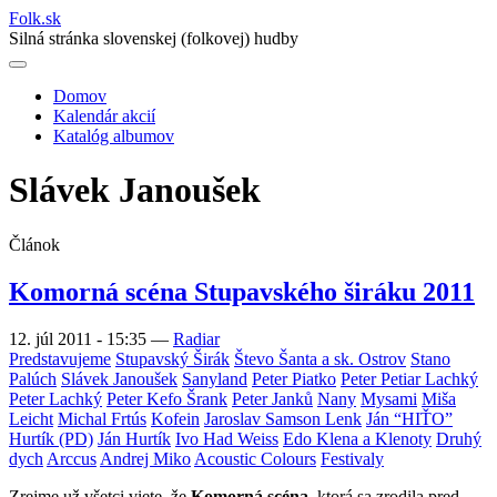
Folk
.
sk
Silná stránka slovenskej (folkovej) hudby
Domov
Kalendár akcií
Main
Katalóg albumov
navigation
Slávek Janoušek
Článok
Komorná scéna Stupavského širáku 2011
12. júl 2011 - 15:35
—
Radiar
Predstavujeme
Stupavský Širák
Števo Šanta a sk. Ostrov
Stano
Palúch
Slávek Janoušek
Sanyland
Peter Piatko
Peter Petiar Lachký
Peter Lachký
Peter Kefo Šrank
Peter Janků
Nany
Mysami
Miša
Leicht
Michal Frtús
Kofein
Jaroslav Samson Lenk
Ján “HIŤO”
Hurtík (PD)
Ján Hurtík
Ivo Had Weiss
Edo Klena a Klenoty
Druhý
dych
Arccus
Andrej Miko
Acoustic Colours
Festivaly
Zrejme už všetci viete, že
Komorná scéna
, ktorá sa zrodila pred