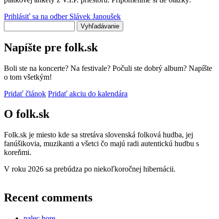
Prihlásiť sa na odber Slávek Janoušek
Vyhľadávanie
Napíšte pre folk.sk
Boli ste na koncerte? Na festivale? Počuli ste dobrý album? Napíšte
o tom všetkým!
Pridať článok
Pridať akciu do kalendára
O folk.sk
Folk.sk je miesto kde sa stretáva slovenská folková hudba, jej
fanúšikovia, muzikanti a všetci čo majú radi autentickú hudbu s
koreňmi.
V roku 2026 sa prebúdza po niekoľkoročnej hibernácii.
Recent comments
palec hore