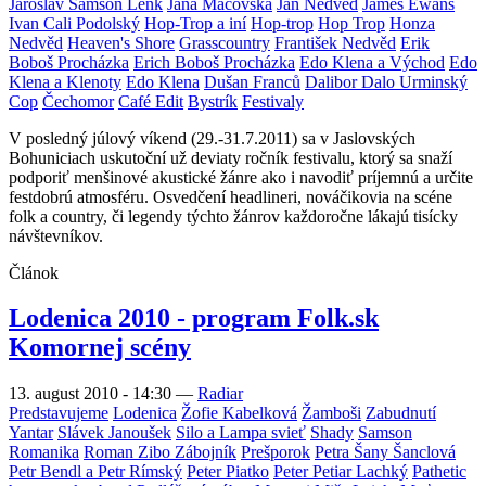
Jaroslav Samson Lenk
Jana Máčovská
Jan Nedvěd
James Ewans
Ivan Cali Podolský
Hop-Trop a iní
Hop-trop
Hop Trop
Honza
Nedvěd
Heaven's Shore
Grasscountry
František Nedvěd
Erik
Boboš Procházka
Erich Boboš Procházka
Edo Klena a Východ
Edo
Klena a Klenoty
Edo Klena
Dušan Franců
Dalibor Dalo Urminský
Cop
Čechomor
Café Edit
Bystrík
Festivaly
V posledný júlový víkend (29.-31.7.2011) sa v Jaslovských
Bohuniciach uskutoční už deviaty ročník festivalu, ktorý sa snaží
podporiť menšinové akustické žánre ako i navodiť príjemnú a určite
festdobrú atmosféru. Osvedčení headlineri, nováčikovia na scéne
folk a country, či legendy týchto žánrov každoročne lákajú tisícky
návštevníkov.
Článok
Lodenica 2010 - program Folk.sk
Komornej scény
13. august 2010 - 14:30
—
Radiar
Predstavujeme
Lodenica
Žofie Kabelková
Žamboši
Zabudnutí
Yantar
Slávek Janoušek
Silo a Lampa svieť
Shady
Samson
Romanika
Roman Zibo Zábojník
Prešporok
Petra Šany Šanclová
Petr Bendl a Petr Rímský
Peter Piatko
Peter Petiar Lachký
Pathetic