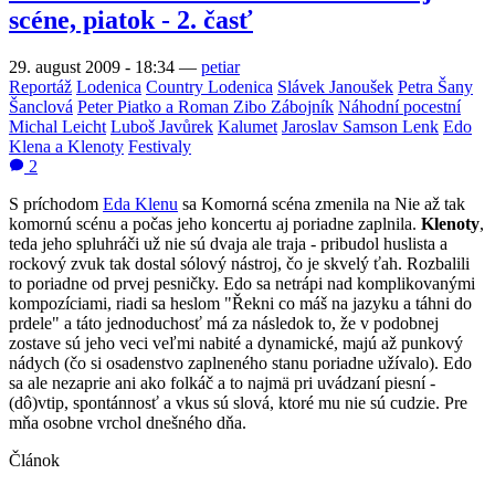
scéne, piatok - 2. časť
29. august 2009 - 18:34
—
petiar
Reportáž
Lodenica
Country Lodenica
Slávek Janoušek
Petra Šany
Šanclová
Peter Piatko a Roman Zibo Zábojník
Náhodní pocestní
Michal Leicht
Luboš Javůrek
Kalumet
Jaroslav Samson Lenk
Edo
Klena a Klenoty
Festivaly
2
S príchodom
Eda Klenu
sa Komorná scéna zmenila na Nie až tak
komornú scénu a počas jeho koncertu aj poriadne zaplnila.
Klenoty
,
teda jeho spluhráči už nie sú dvaja ale traja - pribudol huslista a
rockový zvuk tak dostal sólový nástroj, čo je skvelý ťah. Rozbalili
to poriadne od prvej pesničky. Edo sa netrápi nad komplikovanými
kompozíciami, riadi sa heslom "Řekni co máš na jazyku a táhni do
prdele" a táto jednoduchosť má za následok to, že v podobnej
zostave sú jeho veci veľmi nabité a dynamické, majú až punkový
nádych (čo si osadenstvo zaplneného stanu poriadne užívalo). Edo
sa ale nezaprie ani ako folkáč a to najmä pri uvádzaní piesní -
(dô)vtip, spontánnosť a vkus sú slová, ktoré mu nie sú cudzie. Pre
mňa osobne vrchol dnešného dňa.
Článok