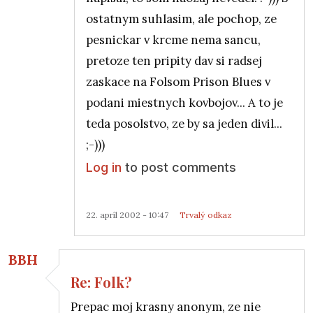
ostatnym suhlasim, ale pochop, ze
pesnickar v krcme nema sancu,
pretoze ten pripity dav si radsej
zaskace na Folsom Prison Blues v
podani miestnych kovbojov... A to je
teda posolstvo, ze by sa jeden divil...
;-)))
Log in
to post comments
22. apríl 2002 - 10:47
Trvalý odkaz
BBH
Re: Folk?
In reply to
Re: Folk?
by
Anonymný (bez overenia)
Prepac moj krasny anonym, ze nie