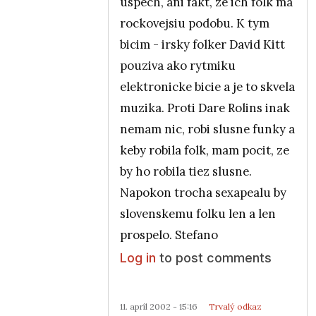
uspech, ani fakt, ze ich folk ma
rockovejsiu podobu. K tym
bicim - irsky folker David Kitt
pouziva ako rytmiku
elektronicke bicie a je to skvela
muzika. Proti Dare Rolins inak
nemam nic, robi slusne funky a
keby robila folk, mam pocit, ze
by ho robila tiez slusne.
Napokon trocha sexapealu by
slovenskemu folku len a len
prospelo. Stefano
Log in
to post comments
11. apríl 2002 - 15:16
Trvalý odkaz