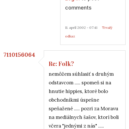
comments
11. apríl 2002 - 07:41
Trvalý
odkaz
7110156064
Re: Folk?
In reply to
Re: Folk?
by
Anonymný (bez overenia)
nemôžem súhlasiť s druhým
odstavcom ..... spomeň si na
hnutie hippies, ktoré bolo
obchodníkmi úspešne
speňažené ..... pozri za Moravu
na mediálnych šašov, ktorí boli
včera "jednými z nás" .....