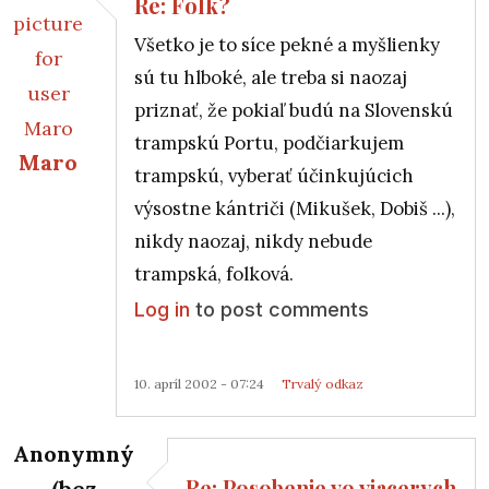
Re: Folk?
Všetko je to síce pekné a myšlienky
sú tu hlboké, ale treba si naozaj
priznať, že pokiaľ budú na Slovenskú
trampskú Portu, podčiarkujem
Maro
trampskú, vyberať účinkujúcich
výsostne kántriči (Mikušek, Dobiš ...),
nikdy naozaj, nikdy nebude
trampská, folková.
Log in
to post comments
10. apríl 2002 - 07:24
Trvalý odkaz
Anonymný
Re: Posobenie vo viacerych
(bez