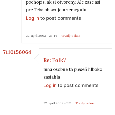
pochopis, ak si otvoreny. Ale zase asi
pre Teba objavujem zemegulu.
Log in
to post comments
22. apríl 2002 - 23:44
Trvalý odkaz
7110156064
Re: Folk?
In reply to
Re: Folk?
by
petiar
mňa osobne tá pieseň hlboko
zasiahla
Log in
to post comments
22. apríl 2002 - 11:11
Trvalý odkaz