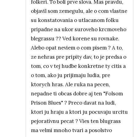
folkeri. To boli prve slova. Mas pravdu,
objavil som zemegulu, ale o com vlastne
su konstatovania o utlacanom folku
pripadne na ukor suroveho krcmoveho
blegrassu ?? Ved korene su rovnake.
Alebo opat neviem o com pisem ? A to,
ze nehras pre pripity dav, to je predsa o
tom, co v tej hudbe konkretne ty citis a
o tom, ako ju prijimaju ludia, pre
ktorych hras. Ale ruka na pecen,
nepadne ti obcas dobre aj ten "Folsom
Prison Blues" ? Preco davat na ludi,
ktori ju hraju a ktori ju pocuvaju urcitu
pejorativnu pecat ? Vies ten blugrass
ma velmi mnoho tvari a posolstvo