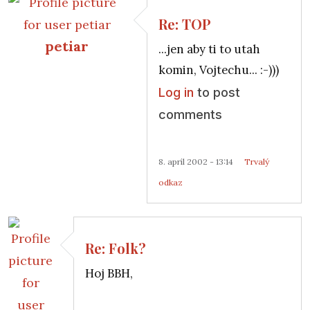
Re: TOP
petiar
...jen aby ti to utah
In reply to
Re: Folk?
by
Anonymný (bez overenia)
komin, Vojtechu... :-)))
Log in
to post
comments
8. apríl 2002 - 13:14
Trvalý
odkaz
Re: Folk?
Hoj BBH,