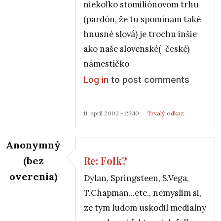
niekoľko stomiliónovom trhu
(pardón, že tu spomínam také
hnusné slová) je trochu inšie
ako naše slovenské(-české)
námestíčko
Log in
to post comments
11. apríl 2002 - 23:10
Trvalý odkaz
Anonymný
Re: Folk?
(bez
overenia)
Dylan, Springsteen, S.Vega,
In reply to
Re: Folk?
by
7110156064
T.Chapman...etc., nemyslim si,
ze tym ludom uskodil medialny