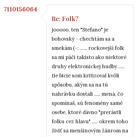
7110156064
Re: Folk?
In reply to
Re: Folk?
by
Anonymný (bez overenia)
jooooo, ten "Stefano" je
bohovský - chechtám sa a
smekám (-: ...... rockovejší folk
sa mi páči takisto ako niektoré
druhy elektronickej hudby .....
tie bicie som kritizoval kvôli
spôsobu, akým sa na tú
nahrávku dostali ..... mená, čo
spomínaš, sú fenomény samé
osebe, ktoré dávno "prerástli
folku cez hlavu" ..... okrem toho
živiť sa menšinovým žánrom na