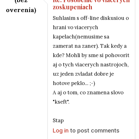
zoskupeniach
overenia)
Suhlasim s off-line diskusiou o
hrani vo viacerych
kapelach(nemusime sa
zamerat na zaner). Tak kedy a
kde? Mohli by sme si pohovorit
aj o tych viacerych nastrojoch,
uz jeden zvladat dobre je
hotove peklo... ;-)
A aj o tom, co znamena slovo
"kseft".
Stap
Log in
to post comments