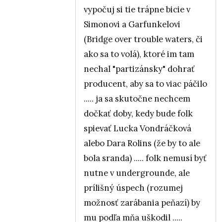
vypočuj si tie trápne bicie v
Simonovi a Garfunkelovi
(Bridge over trouble waters, či
ako sa to volá), ktoré im tam
nechal "partizánsky" dohrať
producent, aby sa to viac páčilo
..... ja sa skutočne nechcem
dočkať doby, kedy bude folk
spievať Lucka Vondráčková
alebo Dara Rolins (že by to ale
bola sranda) ..... folk nemusí byť
nutne v undergrounde, ale
prílišný úspech (rozumej
možnosť zarábania peňazí) by
mu podľa mňa uškodil .....