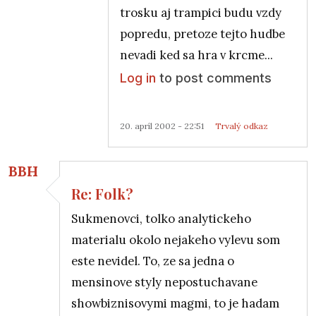
trosku aj trampici budu vzdy
popredu, pretoze tejto hudbe
nevadi ked sa hra v krcme...
Log in
to post comments
20. apríl 2002 - 22:51
Trvalý odkaz
BBH
Re: Folk?
Sukmenovci, tolko analytickeho
materialu okolo nejakeho vylevu som
este nevidel. To, ze sa jedna o
mensinove styly nepostuchavane
showbiznisovymi magmi, to je hadam