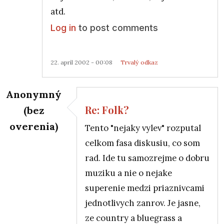
atd.
Log in
to post comments
22. apríl 2002 - 00:08
Trvalý odkaz
Anonymný
Re: Folk?
(bez
overenia)
Tento "nejaky vylev" rozputal
In reply to
Re: Folk?
by
BBH
celkom fasa diskusiu, co som
rad. Ide tu samozrejme o dobru
muziku a nie o nejake
superenie medzi priaznivcami
jednotlivych zanrov. Je jasne,
ze country a bluegrass a