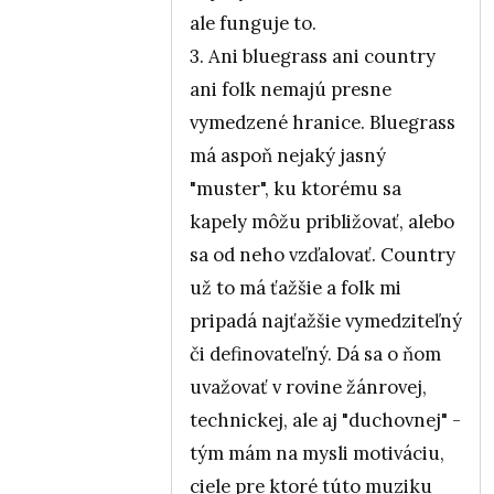
ale funguje to.
3. Ani bluegrass ani country
ani folk nemajú presne
vymedzené hranice. Bluegrass
má aspoň nejaký jasný
"muster", ku ktorému sa
kapely môžu približovať, alebo
sa od neho vzďalovať. Country
už to má ťažšie a folk mi
pripadá najťažšie vymedziteľný
či definovateľný. Dá sa o ňom
uvažovať v rovine žánrovej,
technickej, ale aj "duchovnej" -
tým mám na mysli motiváciu,
ciele pre ktoré túto muziku