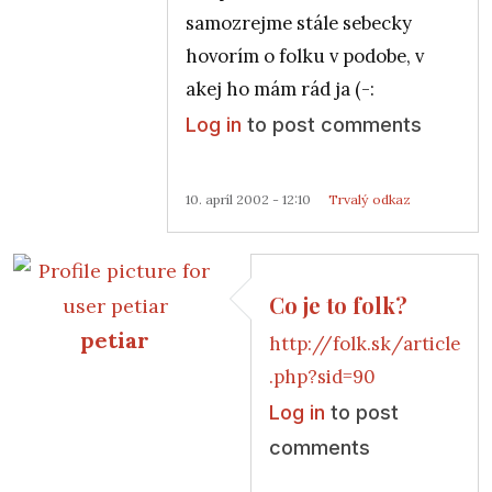
samozrejme stále sebecky
hovorím o folku v podobe, v
akej ho mám rád ja (-:
Log in
to post comments
10. apríl 2002 - 12:10
Trvalý odkaz
Co je to folk?
petiar
http://folk.sk/article
In reply to
Re: Folk?
by
Anonymný (bez overenia)
.php?sid=90
Log in
to post
comments