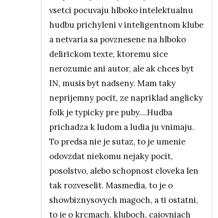
vsetci pocuvaju hlboko intelektualnu
hudbu prichyleni v inteligentnom klube
a netvaria sa povznesene na hlboko
delirickom texte, ktoremu sice
nerozumie ani autor, ale ak chces byt
IN, musis byt nadseny. Mam taky
neprijemny pocit, ze napriklad anglicky
folk je typicky pre puby....Hudba
prichadza k ludom a ludia ju vnimaju.
To predsa nie je sutaz, to je umenie
odovzdat niekomu nejaky pocit,
posolstvo, alebo schopnost cloveka len
tak rozveselit. Masmedia, to je o
showbiznysovych magoch, a ti ostatni,
to je o krcmach, kluboch, cajovniach