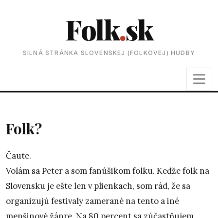
Folk
.
sk
SILNÁ STRÁNKA SLOVENSKEJ (FOLKOVEJ) HUDBY
Folk?
Čaute.
Volám sa Peter a som fanúšikom folku. Keďže folk na
Slovensku je ešte len v plienkach, som rád, že sa
organizujú festivaly zamerané na tento a iné
menšinové žánre. Na 80 percent sa zúčastňujem