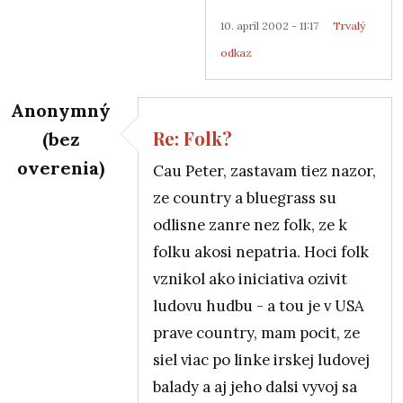
10. apríl 2002 - 11:17
Trvalý
odkaz
Anonymný
Re: Folk?
(bez
overenia)
Cau Peter, zastavam tiez nazor,
ze country a bluegrass su
odlisne zanre nez folk, ze k
folku akosi nepatria. Hoci folk
vznikol ako iniciativa ozivit
ludovu hudbu - a tou je v USA
prave country, mam pocit, ze
siel viac po linke irskej ludovej
balady a aj jeho dalsi vyvoj sa