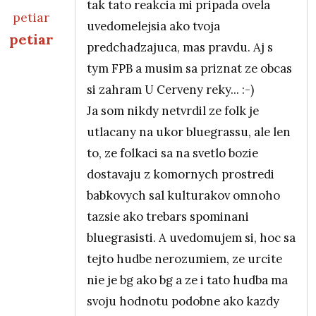
tak tato reakcia mi pripada ovela
uvedomelejsia ako tvoja
petiar
predchadzajuca, mas pravdu. Aj s
In reply to
Re: Folk?
by
BBH
tym FPB a musim sa priznat ze obcas
si zahram U Cerveny reky... :-)
Ja som nikdy netvrdil ze folk je
utlacany na ukor bluegrassu, ale len
to, ze folkaci sa na svetlo bozie
dostavaju z komornych prostredi
babkovych sal kulturakov omnoho
tazsie ako trebars spominani
bluegrasisti. A uvedomujem si, hoc sa
tejto hudbe nerozumiem, ze urcite
nie je bg ako bg a ze i tato hudba ma
svoju hodnotu podobne ako kazdy