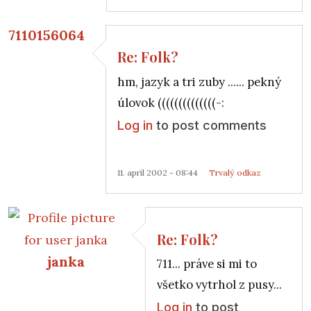
7110156064
Re: Folk?
In reply to
Re: Folk?
by
janka
hm, jazyk a tri zuby ...... pekný
úlovok ((((((((((((((-:
Log in
to post comments
11. apríl 2002 - 08:44
Trvalý odkaz
Re: Folk?
janka
711... práve si mi to
všetko vytrhol z pusy...
Log in
to post