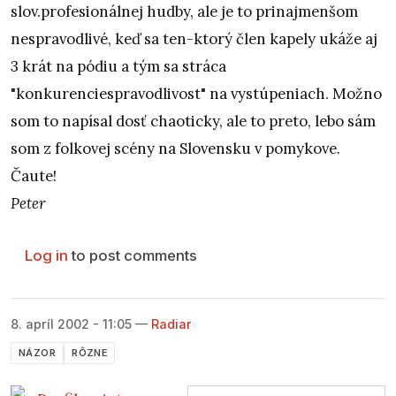
slov.profesionálnej hudby, ale je to prinajmenšom
nespravodlivé, keď sa ten-ktorý člen kapely ukáže aj
3 krát na pódiu a tým sa stráca
"konkurenciespravodlivost" na vystúpeniach. Možno
som to napísal dosť chaoticky, ale to preto, lebo sám
som z folkovej scény na Slovensku v pomykove.
Čaute!
Peter
Log in
to post comments
8. apríl 2002 - 11:05
—
Radiar
NÁZOR
RÔZNE