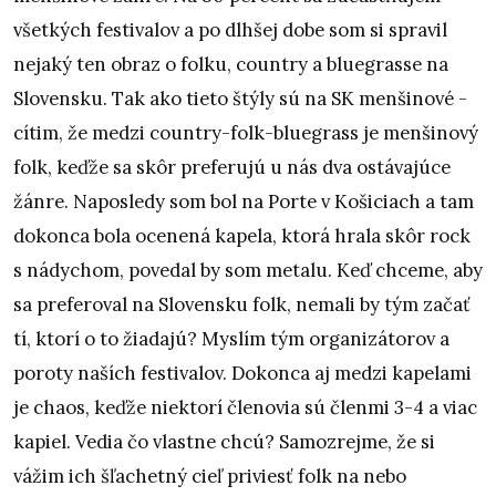
všetkých festivalov a po dlhšej dobe som si spravil
nejaký ten obraz o folku, country a bluegrasse na
Slovensku. Tak ako tieto štýly sú na SK menšinové -
cítim, že medzi country-folk-bluegrass je menšinový
folk, keďže sa skôr preferujú u nás dva ostávajúce
žánre. Naposledy som bol na Porte v Košiciach a tam
dokonca bola ocenená kapela, ktorá hrala skôr rock
s nádychom, povedal by som metalu. Keď chceme, aby
sa preferoval na Slovensku folk, nemali by tým začať
tí, ktorí o to žiadajú? Myslím tým organizátorov a
poroty naších festivalov. Dokonca aj medzi kapelami
je chaos, keďže niektorí členovia sú členmi 3-4 a viac
kapiel. Vedia čo vlastne chcú? Samozrejme, že si
vážim ich šľachetný cieľ priviesť folk na nebo