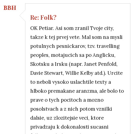
BBH
Re: Folk?
In reply to
Re: Folk?
by
petiar
OK Petiar. Asi som zranil Tvoje city,
takze k tej prvej vete. Mal som na mysli
potulnych pesnickarov, tzv. travelling
peoples, motajucich sa po Anglicku,
Skotsku a Irsku (napr. Janet Penfold,
Davie Stewart, Willie Kelby atd.). Urcite
to neboli vysoko uslachtile texty a
hlboko premakane aranzma, ale bolo to
prave o tych pocitoch a mozno
posolstvach a z nich potom vznilki
dalsie, uz zlozitejsie veci, ktore
privadzaju k dokonalosti sucasni