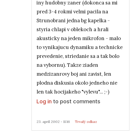
iny hudobny zaner (dokonca sa mi
pred 3-4 rokmi velmi pacila na
Strunobrani jedna bg kapelka -
styria chlapi v oblekoch a hrali
akusticky na jeden mikrofon - malo
to vynikajucu dynamiku a technicke
prevedenie, striedanie sa a tak bolo
na vybornu). Takze ziaden
medzizanrovy boj ani zavist, len
plodna diskusia okolo jedneho nie
len tak hocijakeho "vylevu"... ;-)
Log in
to post comments
23. apríl 2002 - 11:16
Trvalý odkaz