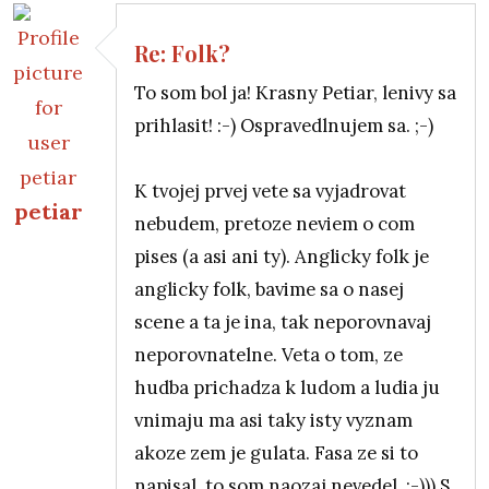
Re: Folk?
To som bol ja! Krasny Petiar, lenivy sa
prihlasit! :-) Ospravedlnujem sa. ;-)
K tvojej prvej vete sa vyjadrovat
petiar
nebudem, pretoze neviem o com
In reply to
Re: Folk?
by
BBH
pises (a asi ani ty). Anglicky folk je
anglicky folk, bavime sa o nasej
scene a ta je ina, tak neporovnavaj
neporovnatelne. Veta o tom, ze
hudba prichadza k ludom a ludia ju
vnimaju ma asi taky isty vyznam
akoze zem je gulata. Fasa ze si to
napisal, to som naozaj nevedel. :-))) S