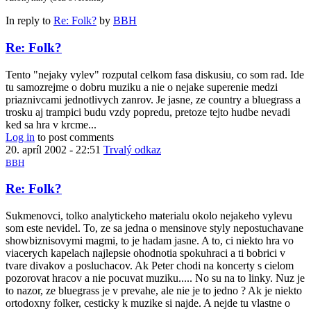
In reply to
Re: Folk?
by
BBH
Re: Folk?
Tento "nejaky vylev" rozputal celkom fasa diskusiu, co som rad. Ide
tu samozrejme o dobru muziku a nie o nejake superenie medzi
priaznivcami jednotlivych zanrov. Je jasne, ze country a bluegrass a
trosku aj trampici budu vzdy popredu, pretoze tejto hudbe nevadi
ked sa hra v krcme...
Log in
to post comments
20. apríl 2002 - 22:51
Trvalý odkaz
BBH
Re: Folk?
Sukmenovci, tolko analytickeho materialu okolo nejakeho vylevu
som este nevidel. To, ze sa jedna o mensinove styly nepostuchavane
showbiznisovymi magmi, to je hadam jasne. A to, ci niekto hra vo
viacerych kapelach najlepsie ohodnotia spokuhraci a ti bobrici v
tvare divakov a posluchacov. Ak Peter chodi na koncerty s cielom
pozorovat hracov a nie pocuvat muziku..... No su na to linky. Nuz je
to nazor, ze bluegrass je v prevahe, ale nie je to jedno ? Ak je niekto
ortodoxny folker, cesticky k muzike si najde. A nejde tu vlastne o