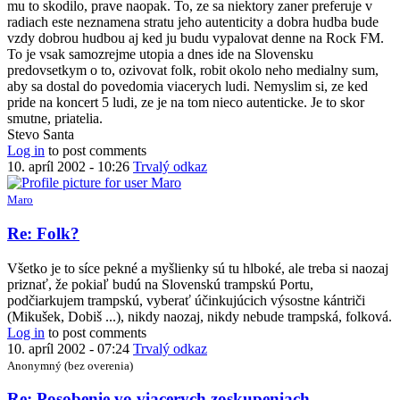
mu to skodilo, prave naopak. To, ze sa niektory zaner preferuje v
radiach este neznamena stratu jeho autenticity a dobra hudba bude
vzdy dobrou hudbou aj ked ju budu vypalovat denne na Rock FM.
To je vsak samozrejme utopia a dnes ide na Slovensku
predovsetkym o to, ozivovat folk, robit okolo neho medialny sum,
aby sa dostal do povedomia viacerych ludi. Nemyslim si, ze ked
pride na koncert 5 ludi, ze je na tom nieco autenticke. Je to skor
smutne, priatelia.
Stevo Santa
Log in
to post comments
10. apríl 2002 - 10:26
Trvalý odkaz
Maro
Re: Folk?
Všetko je to síce pekné a myšlienky sú tu hlboké, ale treba si naozaj
priznať, že pokiaľ budú na Slovenskú trampskú Portu,
podčiarkujem trampskú, vyberať účinkujúcich výsostne kántriči
(Mikušek, Dobiš ...), nikdy naozaj, nikdy nebude trampská, folková.
Log in
to post comments
10. apríl 2002 - 07:24
Trvalý odkaz
Anonymný (bez overenia)
Re: Posobenie vo viacerych zoskupeniach