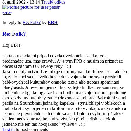
8. apríl 2002 - 13:14
Trvalý odkaz
petiar
In reply to
Re: Folk?
by
BBH
Re: Folk?
Hoj BBH,
tak tato reakcia mi pripada ovela uvedomelejsia ako tvoja
predchadzajuca, mas pravdu. Aj s tym FPB a musim sa priznat ze
obcas si zahram U Cerveny reky... :-)
Ja som nikdy netvrdil ze folk je utlacany na ukor bluegrassu, ale len
to, ze folkaci sa na svetlo bozie dostavaju z komornych prostredi
babkovych sal kulturakov omnoho tazsie ako trebars spominani
bluegrasisti. A uvedomujem si, hoc sa tejto hudbe nerozumiem, ze
urcite nie je bg ako bg a ze i tato hudba ma svoju hodnotu podobne
ako kazdy iny hudobny zaner (dokonca sa mi pred 3-4 rokmi velmi
pacila na Strunobrani jedna bg kapelka - styria chlapi v oblekoch a
hrali akusticky na jeden mikrofon - malo to vynikajucu dynamiku a
technicke prevedenie, striedanie sa a tak bolo na vybornu). Takze
ziaden medzizanrovy boj ani zavist, len plodna diskusia okolo
jedneho nie len tak hocijakeho "vylevu"... ;-)
Log in
to post comments