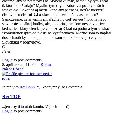
chceme, aby sa preferoval na Slovensku folk, nemali by tým začať
tí, ktorí o to žiadajú? Myslím tým organizátorov a poroty naších
festivalov. Dokonca aj medzi kapelami je chaos, keďže niektorí
členovia sú členmi 3-4 a viac kapiel. Vedia čo vlastne chcú?
Samozrejme, že si vážim ich šľachetný cieľ priviesť folk na nebo
slov.profesionálnej hudby, ale je to prinajmenšom nespravodlivé,
keď sa ten-ktorý člen kapely ukáže aj 3 krát na pódiu a tým sa stráca
"konkurenciespravodlivost" na vystúpeniach. Možno som to napísal
dosť chaoticky, ale to preto, lebo sám som z folkovej scény na
Slovensku v pomykove.
Čaute!
Peter
Log in
to post comments
8. apríl 2002 - 11:05
—
Radiar
Názor
Rôzne
petiar
In reply to
Re: Folk?
by
Anonymný (bez overenia)
Re: TOP
...jen aby ti to utah komin, Vojtechu... :-)))
Log in
to post comments