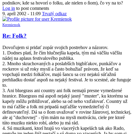
podnikov, kde sa hovorí o folku, ale nielen o ňom), čo vy na to?
Log in
to post comments
9. apríl 2002 - 11:09
Trvalý odkaz
Kremienok
Re: Folk?
Dovoľujem si pridať zopár svojich postrehov a názorov.
1. Dodnes platí, že čím hlučnejšia kapela, tým má väčšiu väčšiu
nádej na aplaus festivalového publika.
2. Mnoho skrachovaných a poslabších bigbíťakov, punkáčov a
rockerov si už roky myslí a často bohužiaľ právom, že keď sa
vopchajú medzi folkáčov, majú šancu sa cez nejakú súťažnú
prehliadku dostať aspoň na nejaký festival. Je to scestné, ale funguje
to.
3. Ani bluegrass ani country ani folk nemajú presne vymedzené
hranice. Bluegrass má aspoň nejaký jasný "muster", ku ktorému sa
kapely môžu približovať, alebo sa od neho vzďalovať. Country už
to má ťažšie a folk mi pripadá najťažšie vymedziteľný či
definovateľný. Dá sa o ňom uvažovať v rovine žánrovej, technickej,
ale aj "duchovnej" - tým mám na mysli motiváciu, ciele pre ktoré
túto muziku niekto robí, alebo ju má rád.
4. Sú muzikanti, ktorí hrajú vo viacerých kapelách tak ako Rado,
pretože im jeden štýl nestačí a sú doma vo viacerých. Ja by som si