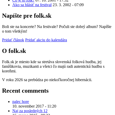
Čo je to folk?
07. 10. 2001 - 17:32
Ako sa hlásiť na festival
23. 3. 2002 - 07:09
Napíšte pre folk.sk
Boli ste na koncerte? Na festivale? Počuli ste dobrý album? Napíšte
o tom všetkým!
Pridať článok
Pridať akciu do kalendára
O folk.sk
Folk.sk je miesto kde sa stretáva slovenská folková hudba, jej
fanúšikovia, muzikanti a všetci čo majú radi autentickú hudbu s
koreňmi.
V roku 2026 sa prebúdza po niekoľkoročnej hibernácii.
Recent comments
palec hore
10. november 2017 - 11:20
Naj za posledných 12