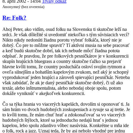
8. apríl 2002 - 14:04
Trvalý odkaz
Anonymný (bez overenia)
Re: Folk?
Ahoj Peter, ako vidím, osud folku na Slovensku ti skutočne leží na
srdci. Je však dôležité si uvedomiť niekoľko s tým súvisiacich vecí?
Nikto nikdy nedonúti žiadnu porotu vybrať folkáča, ktorý nie je
dobrý. Čo pre to môžme spraviť? Tí aktívni musia na sebe pracovať
a keď budú skutočne dobrí, tak ich nebude môcť žiadna potota
odpísať. Je pravdou, že pre folkových pesničkárov je v konkurencii
skupín hrajúcich bluegrass a country skutočne ťažko sa prejaviť
hlavne kvôli tomu, že country poslucháča osloví svojím rytmom a
oveľa silnejším a bohatším kapelovým zvukom, než aký je schopný
vyprodukovať jeden hrajúci a zároveň spievajúci pesničkár. Netreba
však zabúdať, že ak je daný pesničkár skutočne dobrý, či už ako
textár, alebo inštrumentalista, alebo nebodaj oboje spolu, potom
dokáže vyniknúť v akejkoľvek konkurencii.
Čo sa týka hrania vo viacerých kapelách, dovolím si oponovať ti. Ja
sám hrám vo dvoch hudobných zoskupeniach a rysuje sa aj tretie. Je
to kvôli tomu, že mám chuť hrať a zdokonaľovať sa vo viacerých
hudobných štýloch, ktoré sa jednoducho nedajú hrať s jednou
kapelou, lebo spolu zdanlivo vôbec nasúvisia. Konkrétne u mňa ide
o folk, rock a jazz. Uznaj teda, že by asi nebolo vhodné pre jednu