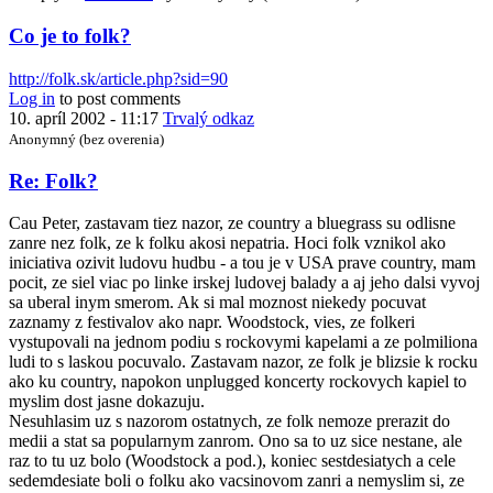
Co je to folk?
http://folk.sk/article.php?sid=90
Log in
to post comments
10. apríl 2002 - 11:17
Trvalý odkaz
Anonymný (bez overenia)
Re: Folk?
Cau Peter, zastavam tiez nazor, ze country a bluegrass su odlisne
zanre nez folk, ze k folku akosi nepatria. Hoci folk vznikol ako
iniciativa ozivit ludovu hudbu - a tou je v USA prave country, mam
pocit, ze siel viac po linke irskej ludovej balady a aj jeho dalsi vyvoj
sa uberal inym smerom. Ak si mal moznost niekedy pocuvat
zaznamy z festivalov ako napr. Woodstock, vies, ze folkeri
vystupovali na jednom podiu s rockovymi kapelami a ze polmiliona
ludi to s laskou pocuvalo. Zastavam nazor, ze folk je blizsie k rocku
ako ku country, napokon unplugged koncerty rockovych kapiel to
myslim dost jasne dokazuju.
Nesuhlasim uz s nazorom ostatnych, ze folk nemoze prerazit do
medii a stat sa popularnym zanrom. Ono sa to uz sice nestane, ale
raz to tu uz bolo (Woodstock a pod.), koniec sestdesiatych a cele
sedemdesiate boli o folku ako vacsinovom zanri a nemyslim si, ze