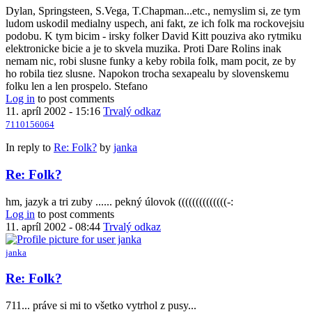
Dylan, Springsteen, S.Vega, T.Chapman...etc., nemyslim si, ze tym
ludom uskodil medialny uspech, ani fakt, ze ich folk ma rockovejsiu
podobu. K tym bicim - irsky folker David Kitt pouziva ako rytmiku
elektronicke bicie a je to skvela muzika. Proti Dare Rolins inak
nemam nic, robi slusne funky a keby robila folk, mam pocit, ze by
ho robila tiez slusne. Napokon trocha sexapealu by slovenskemu
folku len a len prospelo. Stefano
Log in
to post comments
11. apríl 2002 - 15:16
Trvalý odkaz
7110156064
In reply to
Re: Folk?
by
janka
Re: Folk?
hm, jazyk a tri zuby ...... pekný úlovok ((((((((((((((-:
Log in
to post comments
11. apríl 2002 - 08:44
Trvalý odkaz
janka
Re: Folk?
711... práve si mi to všetko vytrhol z pusy...