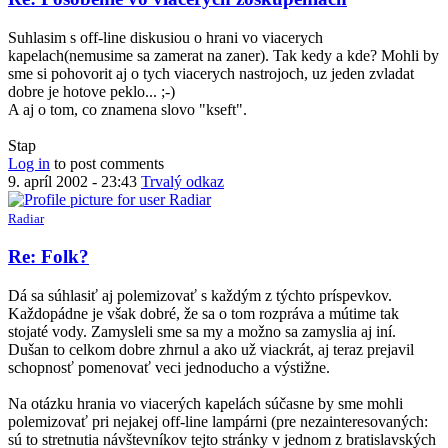
Suhlasim s off-line diskusiou o hrani vo viacerych
kapelach(nemusime sa zamerat na zaner). Tak kedy a kde? Mohli by
sme si pohovorit aj o tych viacerych nastrojoch, uz jeden zvladat
dobre je hotove peklo... ;-)
A aj o tom, co znamena slovo "kseft".
Stap
Log in
to post comments
9. apríl 2002 - 23:43
Trvalý odkaz
Radiar
Re: Folk?
Dá sa súhlasiť aj polemizovať s každým z týchto príspevkov.
Každopádne je však dobré, že sa o tom rozpráva a mútime tak
stojaté vody. Zamysleli sme sa my a možno sa zamyslia aj iní.
Dušan to celkom dobre zhrnul a ako už viackrát, aj teraz prejavil
schopnosť pomenovať veci jednoducho a výstižne.
Na otázku hrania vo viacerých kapelách súčasne by sme mohli
polemizovať pri nejakej off-line lampárni (pre nezainteresovaných:
sú to stretnutia návštevníkov tejto stránky v jednom z bratislavských