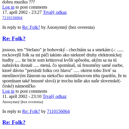
dobru muziku ???
Log in
to post comments
17. apríl 2002 - 23:27
Trvalý odkaz
7110156064
In reply to
Re: Folk?
by
Anonymný (bez overenia)
Re: Folk?
jooooo, ten "Stefano" je bohovský - chechtám sa a smekám (-: ......
rockovejší folk sa mi páči takisto ako niektoré druhy elektronickej
hudby ..... tie bicie som kritizoval kvôli spôsobu, akým sa na tú
nahrávku dostali ..... mená, čo spomínaš, sú fenomény samé osebe,
ktoré dávno "prerástli folku cez hlavu" ..... okrem toho živiť sa
menšinovým žánrom na niekoľko stomiliónovom trhu (pardón, že tu
spomínam také hnusné slová) je trochu inšie ako naše slovenské(-
české) námestíčko
Log in
to post comments
11. apríl 2002 - 23:10
Trvalý odkaz
Anonymný (bez overenia)
In reply to
Re: Folk?
by
7110156064
Re: Folk?