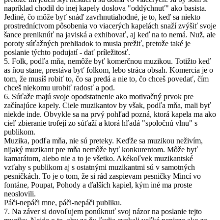
napríklad chodil do inej kapely doslova "oddýchnuť" ako basista.
Jediné, čo môže byť snáď zavrhnutiahodné, je to, keď sa niekto
prostredníctvom pôsobenia vo viacerých kapelách snaží zvýšiť svoje
šance preniknúť na javiská a exhibovať, aj keď na to nemá. Nuž, ale
poroty súťažných prehliadok to musia prežiť, pretože také je
poslanie týchto podujatí - dať príležitosť.
5. Folk, podľa mňa, nemôže byť komerčnou muzikou. Totižto keď
as ňou stane, prestáva byť folkom, lebo stráca obsah. Komercia je o
tom, že musíš robiť to, čo sa predá a nie to, čo chceš povedať, čím
chceš niekomu urobiť radosť a pod.
6. Súťaže majú svoje opodstatnenie ako motivačný prvok pre
začínajúce kapely. Ciele muzikantov by však, podľa mňa, mali byť
niekde inde. Obvykle sa na prvý pohľad pozná, ktorá kapela ma ako
cieľ zbieranie trofejí zo súťaží a ktorá hľadá "spoločnú vlnu" s
publikom.
Muzika, podľa mňa, nie sú preteky. Keďže sa muzikou neživím,
nijaký muzikant pre mňa nemôže byť konkurentom. Môže byť
kamarátom, alebo nie a to je všetko. Akékoľvek muzikantské
vzťahy s publikom aj s ostatnými muzikantmi sú v samotných
pesničkách. To je o tom, že si rád zaspievam pesničky Mincí vo
fontáne, Poupat, Pohody a ďalších kapiel, kým iné ma proste
neoslovili.
Páči-nepáči mne, páči-nepáči publiku.
7. Na záver si dovoľujem ponúknuť svoj názor na poslanie tejto