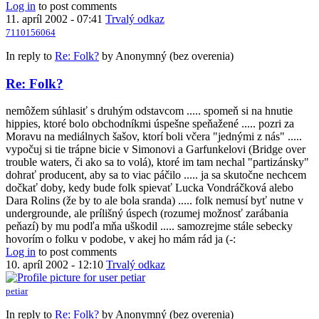
Log in
to post comments
11. apríl 2002 - 07:41
Trvalý odkaz
7110156064
In reply to
Re: Folk?
by
Anonymný (bez overenia)
Re: Folk?
nemôžem súhlasiť s druhým odstavcom ..... spomeň si na hnutie
hippies, ktoré bolo obchodníkmi úspešne speňažené ..... pozri za
Moravu na mediálnych šašov, ktorí boli včera "jednými z nás" .....
vypočuj si tie trápne bicie v Simonovi a Garfunkelovi (Bridge over
trouble waters, či ako sa to volá), ktoré im tam nechal "partizánsky"
dohrať producent, aby sa to viac páčilo ..... ja sa skutočne nechcem
dočkať doby, kedy bude folk spievať Lucka Vondráčková alebo
Dara Rolins (že by to ale bola sranda) ..... folk nemusí byť nutne v
undergrounde, ale prílišný úspech (rozumej možnosť zarábania
peňazí) by mu podľa mňa uškodil ..... samozrejme stále sebecky
hovorím o folku v podobe, v akej ho mám rád ja (-:
Log in
to post comments
10. apríl 2002 - 12:10
Trvalý odkaz
petiar
In reply to
Re: Folk?
by
Anonymný (bez overenia)