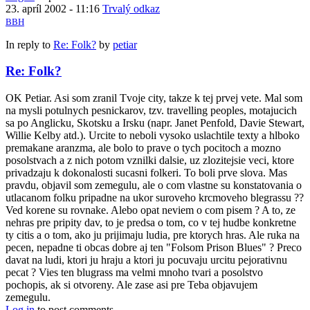
23. apríl 2002 - 11:16
Trvalý odkaz
BBH
In reply to
Re: Folk?
by
petiar
Re: Folk?
OK Petiar. Asi som zranil Tvoje city, takze k tej prvej vete. Mal som
na mysli potulnych pesnickarov, tzv. travelling peoples, motajucich
sa po Anglicku, Skotsku a Irsku (napr. Janet Penfold, Davie Stewart,
Willie Kelby atd.). Urcite to neboli vysoko uslachtile texty a hlboko
premakane aranzma, ale bolo to prave o tych pocitoch a mozno
posolstvach a z nich potom vznilki dalsie, uz zlozitejsie veci, ktore
privadzaju k dokonalosti sucasni folkeri. To boli prve slova. Mas
pravdu, objavil som zemegulu, ale o com vlastne su konstatovania o
utlacanom folku pripadne na ukor suroveho krcmoveho blegrassu ??
Ved korene su rovnake. Alebo opat neviem o com pisem ? A to, ze
nehras pre pripity dav, to je predsa o tom, co v tej hudbe konkretne
ty citis a o tom, ako ju prijimaju ludia, pre ktorych hras. Ale ruka na
pecen, nepadne ti obcas dobre aj ten "Folsom Prison Blues" ? Preco
davat na ludi, ktori ju hraju a ktori ju pocuvaju urcitu pejorativnu
pecat ? Vies ten blugrass ma velmi mnoho tvari a posolstvo
pochopis, ak si otvoreny. Ale zase asi pre Teba objavujem
zemegulu.
Log in
to post comments