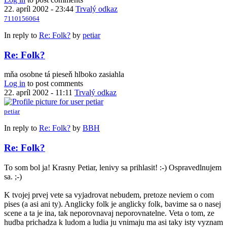
22. apríl 2002 - 23:44
Trvalý odkaz
7110156064
In reply to
Re: Folk?
by
petiar
Re: Folk?
mňa osobne tá pieseň hlboko zasiahla
Log in
to post comments
22. apríl 2002 - 11:11
Trvalý odkaz
petiar
In reply to
Re: Folk?
by
BBH
Re: Folk?
To som bol ja! Krasny Petiar, lenivy sa prihlasit! :-) Ospravedlnujem
sa. ;-)
K tvojej prvej vete sa vyjadrovat nebudem, pretoze neviem o com
pises (a asi ani ty). Anglicky folk je anglicky folk, bavime sa o nasej
scene a ta je ina, tak neporovnavaj neporovnatelne. Veta o tom, ze
hudba prichadza k ludom a ludia ju vnimaju ma asi taky isty vyznam