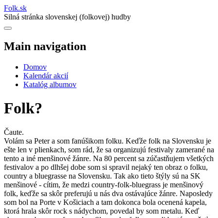
Folk
.
sk
Silná stránka slovenskej (folkovej) hudby
Main navigation
Domov
Kalendár akcií
Katalóg albumov
Folk?
Čaute.
Volám sa Peter a som fanúšikom folku. Keďže folk na Slovensku je
ešte len v plienkach, som rád, že sa organizujú festivaly zamerané na
tento a iné menšinové žánre. Na 80 percent sa zúčastňujem všetkých
festivalov a po dlhšej dobe som si spravil nejaký ten obraz o folku,
country a bluegrasse na Slovensku. Tak ako tieto štýly sú na SK
menšinové - cítim, že medzi country-folk-bluegrass je menšinový
folk, keďže sa skôr preferujú u nás dva ostávajúce žánre. Naposledy
som bol na Porte v Košiciach a tam dokonca bola ocenená kapela,
ktorá hrala skôr rock s nádychom, povedal by som metalu. Keď