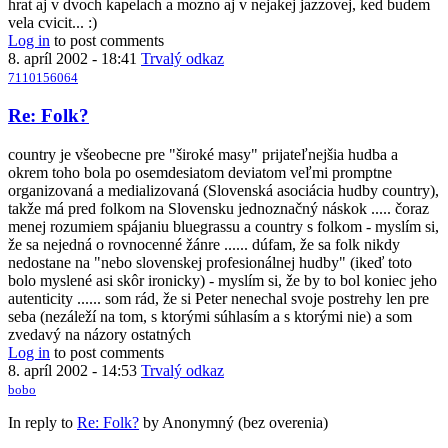
hrat aj v dvoch kapelach a mozno aj v nejakej jazzovej, ked budem
vela cvicit... :)
Log in
to post comments
8. apríl 2002 - 18:41
Trvalý odkaz
7110156064
Re: Folk?
country je všeobecne pre "široké masy" prijateľnejšia hudba a
okrem toho bola po osemdesiatom deviatom veľmi promptne
organizovaná a medializovaná (Slovenská asociácia hudby country),
takže má pred folkom na Slovensku jednoznačný náskok ..... čoraz
menej rozumiem spájaniu bluegrassu a country s folkom - myslím si,
že sa nejedná o rovnocenné žánre ...... dúfam, že sa folk nikdy
nedostane na "nebo slovenskej profesionálnej hudby" (ikeď toto
bolo myslené asi skôr ironicky) - myslím si, že by to bol koniec jeho
autenticity ...... som rád, že si Peter nenechal svoje postrehy len pre
seba (nezáleží na tom, s ktorými súhlasím a s ktorými nie) a som
zvedavý na názory ostatných
Log in
to post comments
8. apríl 2002 - 14:53
Trvalý odkaz
bobo
In reply to
Re: Folk?
by
Anonymný (bez overenia)