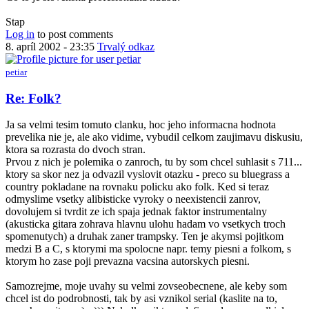
Stap
Log in
to post comments
8. apríl 2002 - 23:35
Trvalý odkaz
petiar
Re: Folk?
Ja sa velmi tesim tomuto clanku, hoc jeho informacna hodnota
prevelika nie je, ale ako vidime, vybudil celkom zaujimavu diskusiu,
ktora sa rozrasta do dvoch stran.
Prvou z nich je polemika o zanroch, tu by som chcel suhlasit s 711...
ktory sa skor nez ja odvazil vyslovit otazku - preco su bluegrass a
country pokladane na rovnaku policku ako folk. Ked si teraz
odmyslime vsetky alibisticke vyroky o neexistencii zanrov,
dovolujem si tvrdit ze ich spaja jednak faktor instrumentalny
(akusticka gitara zohrava hlavnu ulohu hadam vo vsetkych troch
spomenutych) a druhak zaner trampsky. Ten je akymsi pojitkom
medzi B a C, s ktorymi ma spolocne napr. temy piesni a folkom, s
ktorym ho zase poji prevazna vacsina autorskych piesni.
Samozrejme, moje uvahy su velmi zovseobecnene, ale keby som
chcel ist do podrobnosti, tak by asi vznikol serial (kaslite na to,