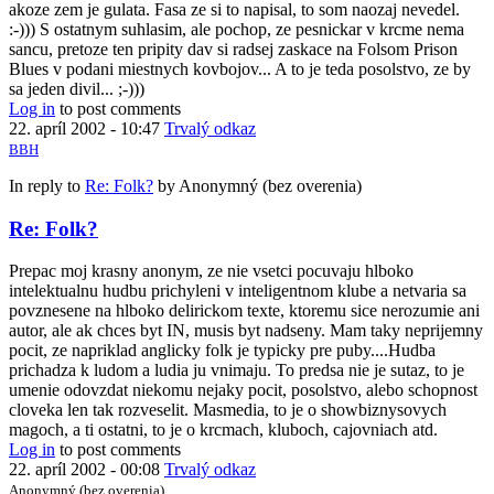
akoze zem je gulata. Fasa ze si to napisal, to som naozaj nevedel.
:-))) S ostatnym suhlasim, ale pochop, ze pesnickar v krcme nema
sancu, pretoze ten pripity dav si radsej zaskace na Folsom Prison
Blues v podani miestnych kovbojov... A to je teda posolstvo, ze by
sa jeden divil... ;-)))
Log in
to post comments
22. apríl 2002 - 10:47
Trvalý odkaz
BBH
In reply to
Re: Folk?
by
Anonymný (bez overenia)
Re: Folk?
Prepac moj krasny anonym, ze nie vsetci pocuvaju hlboko
intelektualnu hudbu prichyleni v inteligentnom klube a netvaria sa
povznesene na hlboko delirickom texte, ktoremu sice nerozumie ani
autor, ale ak chces byt IN, musis byt nadseny. Mam taky neprijemny
pocit, ze napriklad anglicky folk je typicky pre puby....Hudba
prichadza k ludom a ludia ju vnimaju. To predsa nie je sutaz, to je
umenie odovzdat niekomu nejaky pocit, posolstvo, alebo schopnost
cloveka len tak rozveselit. Masmedia, to je o showbiznysovych
magoch, a ti ostatni, to je o krcmach, kluboch, cajovniach atd.
Log in
to post comments
22. apríl 2002 - 00:08
Trvalý odkaz
Anonymný (bez overenia)