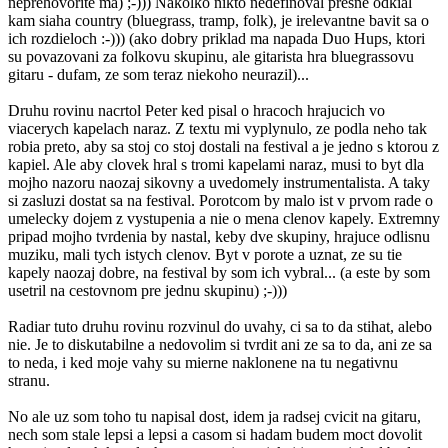
neprehovorite ma) ;-))) Nakolko nikto nedefinoval presne odkial
kam siaha country (bluegrass, tramp, folk), je irelevantne bavit sa o
ich rozdieloch :-))) (ako dobry priklad ma napada Duo Hups, ktori
su povazovani za folkovu skupinu, ale gitarista hra bluegrassovu
gitaru - dufam, ze som teraz niekoho neurazil)...
Druhu rovinu nacrtol Peter ked pisal o hracoch hrajucich vo
viacerych kapelach naraz. Z textu mi vyplynulo, ze podla neho tak
robia preto, aby sa stoj co stoj dostali na festival a je jedno s ktorou z
kapiel. Ale aby clovek hral s tromi kapelami naraz, musi to byt dla
mojho nazoru naozaj sikovny a uvedomely instrumentalista. A taky
si zasluzi dostat sa na festival. Porotcom by malo ist v prvom rade o
umelecky dojem z vystupenia a nie o mena clenov kapely. Extremny
pripad mojho tvrdenia by nastal, keby dve skupiny, hrajuce odlisnu
muziku, mali tych istych clenov. Byt v porote a uznat, ze su tie
kapely naozaj dobre, na festival by som ich vybral... (a este by som
usetril na cestovnom pre jednu skupinu) ;-)))
Radiar tuto druhu rovinu rozvinul do uvahy, ci sa to da stihat, alebo
nie. Je to diskutabilne a nedovolim si tvrdit ani ze sa to da, ani ze sa
to neda, i ked moje vahy su mierne naklonene na tu negativnu
stranu.
No ale uz som toho tu napisal dost, idem ja radsej cvicit na gitaru,
nech som stale lepsi a lepsi a casom si hadam budem moct dovolit