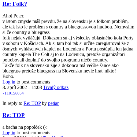
Re: Folk?
Ahoj Peter.
v istom zmysle máš prevdu, že na slovensku je s folkom problém,
ale tak isto je problém s country a bluegrassovou hudbou. Nemyslím
si že country a bluegrass
folk nejak vytláčajú. Dôkazom sú aj výsledky oblastného kola Porty
v sobotu v Košiciach. Ak si tam bol tak si určite zaregistroval že z
ôsmych vyhlásených kapiel na Lodenicu a Portu postúpila len jadna
country kapela The Colt aj to na Lodenicu, pretože organizátori
potrebovali doplniť do svojho programu niečo country.
Takže folk na slovensku žije a dokonca má večšie šance ako
bluegrass pretože bluegrass na Slovensku nevie hrať nikto!
Bobo.
Log in
to post comments
8. apríl 2002 - 14:08
Trvalý odkaz
7110156064
In reply to
Re: TOP
by
petiar
Re: TOP
a bacha na popolček (-:
Log in
to post comments