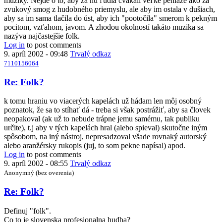
muziky. Nejde o to, aby za ňu ľudia cvakali veľké peniaze ako za
zvukový smog z hudobného priemyslu, ale aby im ostala v dušiach,
aby sa im sama tlačila do úst, aby ich "pootočila" smerom k pekným
pocitom, vzťahom, javom. A zhodou okolností takáto muzika sa
nazýva najčastejšie folk.
Log in
to post comments
9. apríl 2002 - 09:48
Trvalý odkaz
7110156064
Re: Folk?
k tomu hraniu vo viacerých kapelách už hádam len môj osobný
poznatok, že sa to stíhať dá - treba si však postrážiť, aby sa človek
neopakoval (ak už to nebude trápne jemu samému, tak publiku
určite), t.j aby v tých kapelách hral (alebo spieval) skutočne iným
spôsobom, na iný nástroj, nepresadzoval všade rovnaký autorský
alebo aranžérsky rukopis (juj, to som pekne napísal) apod.
Log in
to post comments
9. apríl 2002 - 08:55
Trvalý odkaz
Anonymný (bez overenia)
Re: Folk?
Definuj "folk".
Co to je slovenska profesionalna hudba?