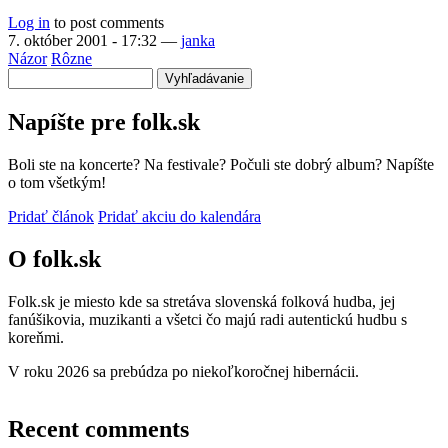
Log in
to post comments
7. október 2001 - 17:32
—
janka
Názor
Rôzne
Vyhľadávanie
Napíšte pre folk.sk
Boli ste na koncerte? Na festivale? Počuli ste dobrý album? Napíšte
o tom všetkým!
Pridať článok
Pridať akciu do kalendára
O folk.sk
Folk.sk je miesto kde sa stretáva slovenská folková hudba, jej
fanúšikovia, muzikanti a všetci čo majú radi autentickú hudbu s
koreňmi.
V roku 2026 sa prebúdza po niekoľkoročnej hibernácii.
Recent comments