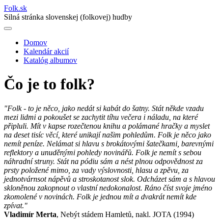
Folk
.
sk
Silná stránka slovenskej (folkovej) hudby
Domov
Kalendár akcií
Main
Katalóg albumov
navigation
Čo je to folk?
"Folk - to je něco, jako nedát si kabát do šatny. Stát někde vzadu
mezi lidmi a pokoušet se zachytit tíhu večera i náladu, na které
připluli. Mít v kapse rozečtenou knihu a polámané hračky a myslet
na deset tisíc věcí, které unikají našim pohledům. Folk je něco jako
nemít peníze. Nelámat si hlavu s brokátovými šatečkami, barevnými
reflektory a unuděnými pohledy novinářů. Folk je nemít s sebou
náhradní struny. Stát na pódiu sám a nést plnou odpovědnost za
prsty položené mimo, za vady výslovnosti, hlasu a zpěvu, za
jednotvárnsot nápěvů a stroskotanost slok. Odcházet sám a s hlavou
skloněnou zakopnout o vlastní nedokonalost. Ráno číst svoje jméno
zkomolené v novinách. Folk je jednou mít a dvakrát nemít kde
zpívat."
Vladimír Merta
, Nebýt stádem Hamletů, nakl. JOTA (1994)