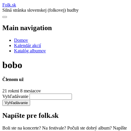
Folk
.
sk
Silná stránka slovenskej (folkovej) hudby
Main navigation
Domov
Kalendár akcií
Katalóg albumov
bobo
Členom už
21 rokmi 8 mesiacov
Vyhľadávanie
Napíšte pre folk.sk
Boli ste na koncerte? Na festivale? Počuli ste dobrý album? Napíšte