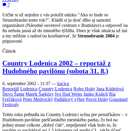
7
Určite si už nejeden z vás položil otázku "Ako to bude so
Strunobraním tento rok?". Kládli si ju dosť dlho aj samotní
organizátori (Národné osvetové centrum v Bratislave) a odpoveď na
ňu nebola jasná až do minulého týždňa. Dnes je však situácia už iná
a my môžme s radosťou konštatovať, že
Strunobranie 2004
je
pripravené.
Článok
Country Lodenica 2002 – reportáž z
Hudobného pavilónu (sobota 31. 8.)
6. september 2002 - 11:37
—
kacica
Reportáž
Lodenica
Country Lodenica
Robo Hulej
Jana Kúdelová
Števo Šanta
Marek Šarközy
Ivo Had Weiss
Janko Kulich
Ria
Ferčáková
Peter Medvecký
Padlášový výber
Pavol Hulej
Grassland
Festivaly
Tohto roku pribudla na Country Lodenici scéna pre pesničkárov – v
Hudobnom pavilóne piešťanského mestského parku, čo bol na
jednej strane celkom „dobrý ťah“, nepríjemné však bolo to, že
pavilón sa nachádzal asi 1,5 kilometra od areálu CL, takže účasť