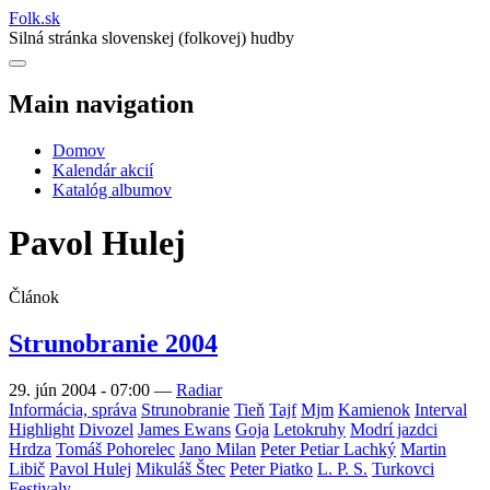
Folk
.
sk
Silná stránka slovenskej (folkovej) hudby
Main navigation
Domov
Kalendár akcií
Katalóg albumov
Pavol Hulej
Článok
Strunobranie 2004
29. jún 2004 - 07:00
—
Radiar
Informácia, správa
Strunobranie
Tieň
Tajf
Mjm
Kamienok
Interval
Highlight
Divozel
James Ewans
Goja
Letokruhy
Modrí jazdci
Hrdza
Tomáš Pohorelec
Jano Milan
Peter Petiar Lachký
Martin
Libič
Pavol Hulej
Mikuláš Štec
Peter Piatko
L. P. S.
Turkovci
Festivaly