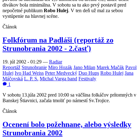
divákov bola minimálna. V sobotu sa tu ako prvý postavil pred
nepočetné publikum
Robo Hulej
. V ten deň už mal za sebou
vystúpenie na hlavnej scéne.
Článok
Folkfórum na Padláši (reportáž zo
Strunobrania 2002 - 2.časť)
19. júl 2002 - 01:29
—
Radiar
Reportáž
Strunobranie
Miro Hozák
Jano Milan
Marek Mačák
Pavol
Hulej
Ivo Had Weiss
Peter Medvecký
Duo Hups
Robo Hulej
Jana
Máčovská
L. P. S.
Michal Varga band
Festivaly
1
V sobotu 13.júla 2002 pred 10:00 sa väčšina folkáčov prítomných v
Banskej Štiavnici, začala tmoliť po námestí Sv.Trojice.
Článok
Ocenení bolo požehnane, alebo výsledky
Strunobrania 2002