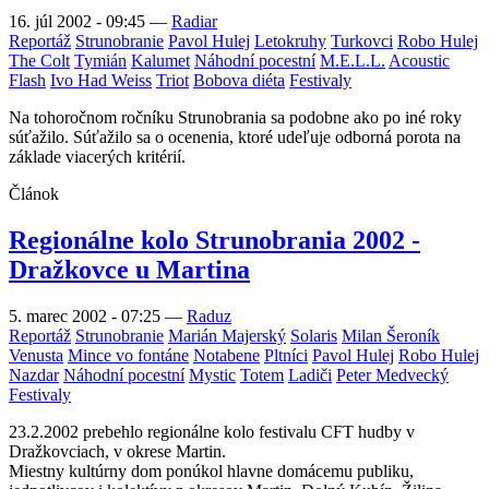
16. júl 2002 - 09:45
—
Radiar
Reportáž
Strunobranie
Pavol Hulej
Letokruhy
Turkovci
Robo Hulej
The Colt
Tymián
Kalumet
Náhodní pocestní
M.E.L.L.
Acoustic
Flash
Ivo Had Weiss
Triot
Bobova diéta
Festivaly
Na tohoročnom ročníku Strunobrania sa podobne ako po iné roky
súťažilo. Súťažilo sa o ocenenia, ktoré udeľuje odborná porota na
základe viacerých kritérií.
Článok
Regionálne kolo Strunobrania 2002 -
Dražkovce u Martina
5. marec 2002 - 07:25
—
Raduz
Reportáž
Strunobranie
Marián Majerský
Solaris
Milan Šeroník
Venusta
Mince vo fontáne
Notabene
Pltníci
Pavol Hulej
Robo Hulej
Nazdar
Náhodní pocestní
Mystic
Totem
Ladiči
Peter Medvecký
Festivaly
23.2.2002 prebehlo regionálne kolo festivalu CFT hudby v
Dražkovciach, v okrese Martin.
Miestny kultúrny dom ponúkol hlavne domácemu publiku,