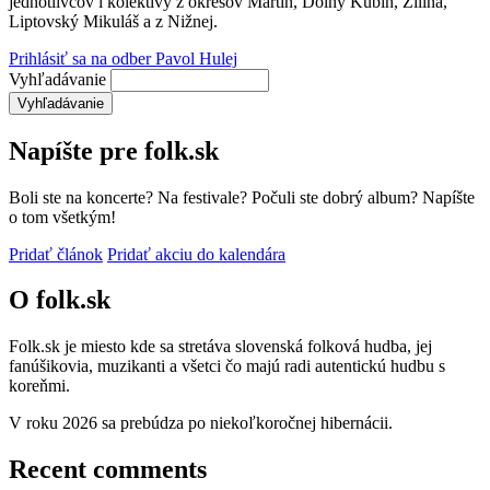
jednotlivcov i kolektívy z okresov Martin, Dolný Kubín, Žilina,
Liptovský Mikuláš a z Nižnej.
Prihlásiť sa na odber Pavol Hulej
Vyhľadávanie
Napíšte pre folk.sk
Boli ste na koncerte? Na festivale? Počuli ste dobrý album? Napíšte
o tom všetkým!
Pridať článok
Pridať akciu do kalendára
O folk.sk
Folk.sk je miesto kde sa stretáva slovenská folková hudba, jej
fanúšikovia, muzikanti a všetci čo majú radi autentickú hudbu s
koreňmi.
V roku 2026 sa prebúdza po niekoľkoročnej hibernácii.
Recent comments