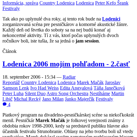
Informácia, správa
Country Lodenica
Lodenica
Peter Kefo Šrank
Festivaly
Tak ako po uplynulé dva roky, aj tento rok bude na
Lodenici
zorganizovaná scéna pre pesničkárov a komorné akustické žánre.
Každý deň od štvrtka do soboty sa na nej budú konať aj
nekoncertné aktivity. Tí z vás, ktorí počas uplynulých dvoch
ročníkov boli, iste tušia, že sa jedná o
jam session
.
Článok
Lodenica 2006 mojím pohľadom - 2.časť
18. september 2006 - 15:34
—
Radiar
Reportáž
Country Lodenica
Lodenica
Marek Mačák
Jaroslav
Samson Lenk
Ivo Had Weiss
Edita Angyalová
Táňa Janečková
Peter Luha
Silent Duo
Astro Song Orchestra
Nestíháme
Martin
Libič
Michal Recký
Jano Milan
Janko Majerčík
Festivaly
4
Piatkový program na divadelno-pesničkárskej scéne sa niekoľkokrát
menil. Pesničkár
Marek Mačák
je folkovej verejnosti známy z
obdobia rokov 1998-2000, kedy sa predstavil publiku hlavne ako
účastník festivalu Strunobranie. Ohlasy na jeho tvorbu boli už vtedy
vynikajúce. Marek dokázal svojim zamatovým rozhlasovým hlasom