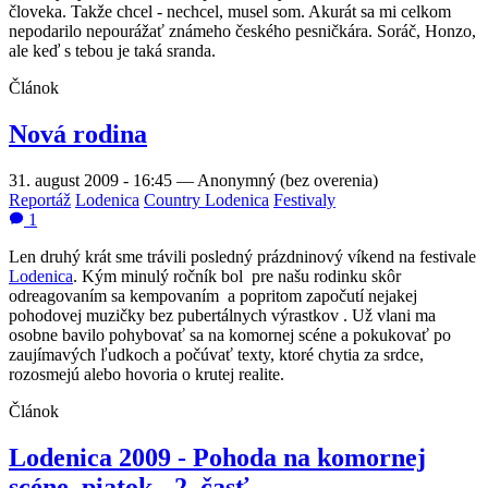
človeka. Takže chcel - nechcel, musel som. Akurát sa mi celkom
nepodarilo nepourážať známeho českého pesničkára. Soráč, Honzo,
ale keď s tebou je taká sranda.
Článok
Nová rodina
31. august 2009 - 16:45
—
Anonymný (bez overenia)
Reportáž
Lodenica
Country Lodenica
Festivaly
1
Len druhý krát sme trávili posledný prázdninový víkend na festivale
Lodenica
. Kým minulý ročník bol pre našu rodinku skôr
odreagovaním sa kempovaním a popritom započutí nejakej
pohodovej muzičky bez pubertálnych výrastkov . Už vlani ma
osobne bavilo pohybovať sa na komornej scéne a pokukovať po
zaujímavých ľudkoch a počúvať texty, ktoré chytia za srdce,
rozosmejú alebo hovoria o krutej realite.
Článok
Lodenica 2009 - Pohoda na komornej
scéne, piatok - 2. časť