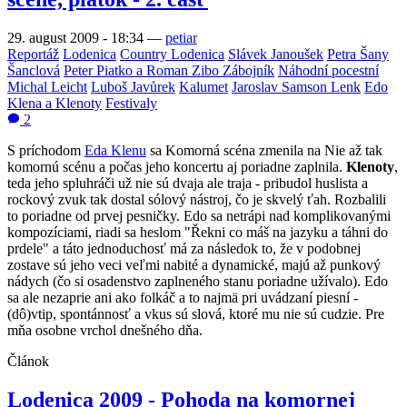
29. august 2009 - 18:34
—
petiar
Reportáž
Lodenica
Country Lodenica
Slávek Janoušek
Petra Šany
Šanclová
Peter Piatko a Roman Zibo Zábojník
Náhodní pocestní
Michal Leicht
Luboš Javůrek
Kalumet
Jaroslav Samson Lenk
Edo
Klena a Klenoty
Festivaly
2
S príchodom
Eda Klenu
sa Komorná scéna zmenila na Nie až tak
komornú scénu a počas jeho koncertu aj poriadne zaplnila.
Klenoty
,
teda jeho spluhráči už nie sú dvaja ale traja - pribudol huslista a
rockový zvuk tak dostal sólový nástroj, čo je skvelý ťah. Rozbalili
to poriadne od prvej pesničky. Edo sa netrápi nad komplikovanými
kompozíciami, riadi sa heslom "Řekni co máš na jazyku a táhni do
prdele" a táto jednoduchosť má za následok to, že v podobnej
zostave sú jeho veci veľmi nabité a dynamické, majú až punkový
nádych (čo si osadenstvo zaplneného stanu poriadne užívalo). Edo
sa ale nezaprie ani ako folkáč a to najmä pri uvádzaní piesní -
(dô)vtip, spontánnosť a vkus sú slová, ktoré mu nie sú cudzie. Pre
mňa osobne vrchol dnešného dňa.
Článok
Lodenica 2009 - Pohoda na komornej