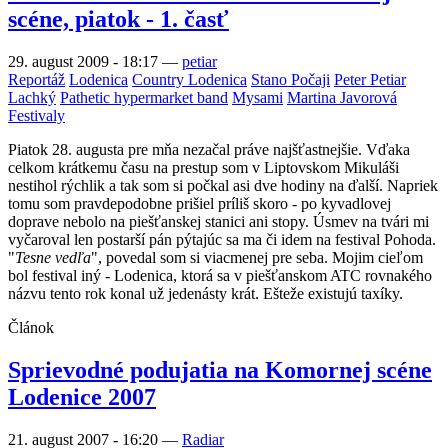
scéne, piatok - 1. časť
29. august 2009 - 18:17
—
petiar
Reportáž
Lodenica
Country Lodenica
Stano Počaji
Peter Petiar
Lachký
Pathetic hypermarket band
Mysami
Martina Javorová
Festivaly
Piatok 28. augusta pre mňa nezačal práve najšťastnejšie. Vďaka
celkom krátkemu času na prestup som v Liptovskom Mikuláši
nestihol rýchlik a tak som si počkal asi dve hodiny na ďalší. Napriek
tomu som pravdepodobne prišiel príliš skoro - po kyvadlovej
doprave nebolo na piešťanskej stanici ani stopy. Úsmev na tvári mi
vyčaroval len postarší pán pýtajúc sa ma či idem na festival Pohoda.
"
Tesne vedľa
", povedal som si viacmenej pre seba. Mojim cieľom
bol festival iný - Lodenica, ktorá sa v piešťanskom ATC rovnakého
názvu tento rok konal už jedenásty krát. Ešteže existujú taxíky.
Článok
Sprievodné podujatia na Komornej scéne
Lodenice 2007
21. august 2007 - 16:20
—
Radiar