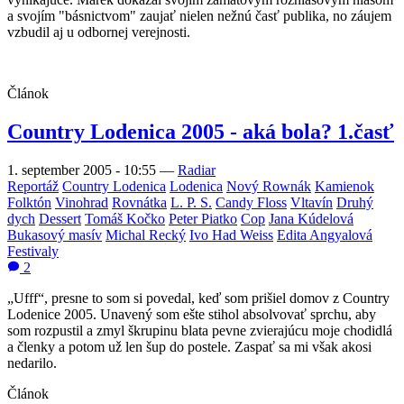
a svojím "básnictvom" zaujať nielen nežnú časť publika, no záujem
vzbudil aj u odbornej verejnosti.
Článok
Country Lodenica 2005 - aká bola? 1.časť
1. september 2005 - 10:55
—
Radiar
Reportáž
Country Lodenica
Lodenica
Nový Rownák
Kamienok
Folktón
Vinohrad
Rovnátka
L. P. S.
Candy Floss
Vltavín
Druhý
dych
Dessert
Tomáš Kočko
Peter Piatko
Cop
Jana Kúdelová
Bukasový masív
Michal Recký
Ivo Had Weiss
Edita Angyalová
Festivaly
2
„Ufff“, presne to som si povedal, keď som prišiel domov z Country
Lodenice 2005. Unavený som ešte stihol absolvovať sprchu, aby
som rozpustil a zmyl škrupinu blata pevne zvierajúcu moje chodidlá
a členky a potom už len šup do postele. Zaspať sa mi však akosi
nedarilo.
Článok