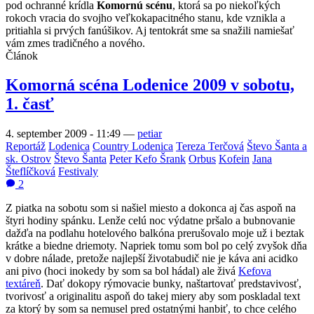
pod ochranné krídla
Komornú scénu
, ktorá sa po niekoľkých
rokoch vracia do svojho veľkokapacitného stanu, kde vznikla a
pritiahla si prvých fanúšikov. Aj tentokrát sme sa snažili namiešať
vám zmes tradičného a nového.
Článok
Komorná scéna Lodenice 2009 v sobotu,
1. časť
4. september 2009 - 11:49
—
petiar
Reportáž
Lodenica
Country Lodenica
Tereza Terčová
Števo Šanta a
sk. Ostrov
Števo Šanta
Peter Kefo Šrank
Orbus
Kofein
Jana
Šteflíčková
Festivaly
2
Z piatka na sobotu som si našiel miesto a dokonca aj čas aspoň na
štyri hodiny spánku. Lenže celú noc výdatne pršalo a bubnovanie
dažďa na podlahu hotelového balkóna prerušovalo moje už i beztak
krátke a biedne driemoty. Napriek tomu som bol po celý zvyšok dňa
v dobre nálade, pretože najlepší životabudič nie je káva ani acidko
ani pivo (hoci inokedy by som sa bol hádal) ale živá
Kefova
textáreň
. Dať dokopy rýmovacie bunky, naštartovať predstavivosť,
tvorivosť a originalitu aspoň do takej miery aby som poskladal text
za ktorý by som sa nemusel pred ostatnými hanbiť, to chce celého