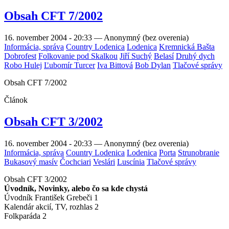
Obsah CFT 7/2002
16. november 2004 - 20:33
—
Anonymný (bez overenia)
Informácia, správa
Country Lodenica
Lodenica
Kremnická Bašta
Dobrofest
Folkovanie pod Skalkou
Jiří Suchý
Belasí
Druhý dych
Robo Hulej
Ľubomír Turcer
Iva Bittová
Bob Dylan
Tlačové správy
Obsah CFT 7/2002
Článok
Obsah CFT 3/2002
16. november 2004 - 20:33
—
Anonymný (bez overenia)
Informácia, správa
Country Lodenica
Lodenica
Porta
Strunobranie
Bukasový masív
Čochciari
Veslári
Luscínia
Tlačové správy
Obsah CFT 3/2002
Úvodník, Novinky, alebo čo sa kde chystá
Úvodník František Grebeči 1
Kalendár akcií, TV, rozhlas 2
Folkparáda 2