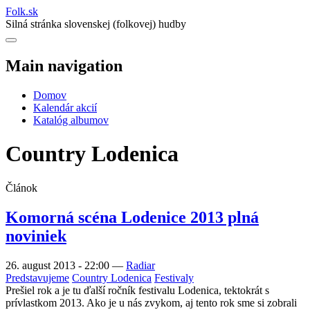
Folk
.
sk
Silná stránka slovenskej (folkovej) hudby
Main navigation
Domov
Kalendár akcií
Katalóg albumov
Country Lodenica
Článok
Komorná scéna Lodenice 2013 plná
noviniek
26. august 2013 - 22:00
—
Radiar
Predstavujeme
Country Lodenica
Festivaly
Prešiel rok a je tu ďalší ročník festivalu Lodenica, tektokrát s
prívlastkom 2013. Ako je u nás zvykom, aj tento rok sme si zobrali