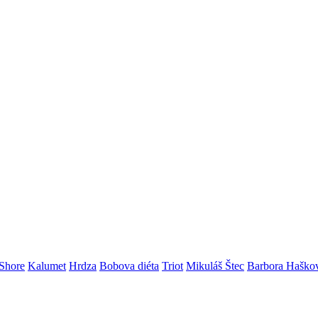
Shore
Kalumet
Hrdza
Bobova diéta
Triot
Mikuláš Štec
Barbora Haško