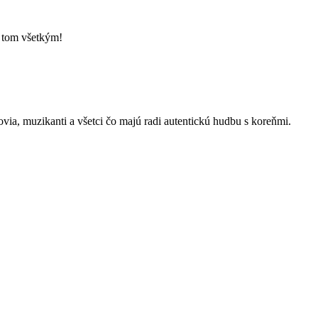
o tom všetkým!
kovia, muzikanti a všetci čo majú radi autentickú hudbu s koreňmi.