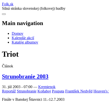
Folk
.
sk
Silná stránka slovenskej (folkovej) hudby
Main navigation
Domov
Kalendár akcií
Katalóg albumov
Triot
Článok
Strunobranie 2003
31. júl 2003 - 07:00
—
Kremienok
Reportáž
Strunobranie
Koňaboj
Poupata
František Nedvěd
Heaven's 
Finále v Banskej Štiavnici 11.-12.7.2003