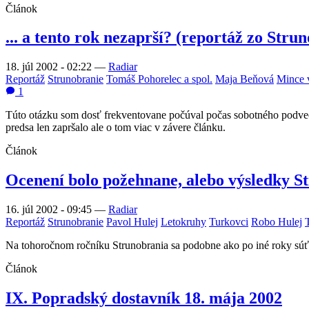
Článok
... a tento rok nezaprší? (reportáž zo Stru
18. júl 2002 - 02:22
—
Radiar
Reportáž
Strunobranie
Tomáš Pohorelec a spol.
Maja Beňová
Mince 
1
Túto otázku som dosť frekventovane počúval počas sobotného podvečer
predsa len zapršalo ale o tom viac v závere článku.
Článok
Ocenení bolo požehnane, alebo výsledky S
16. júl 2002 - 09:45
—
Radiar
Reportáž
Strunobranie
Pavol Hulej
Letokruhy
Turkovci
Robo Hulej
Na tohoročnom ročníku Strunobrania sa podobne ako po iné roky súťaži
Článok
IX. Popradský dostavník 18. mája 2002