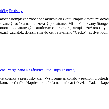
ničky
Festivaly
statočne komplexne zhodnotiť akúkoľvek akciu. Napriek tomu mi dovoľt
ovarský rodák a naturalizovaný podtatranec Milan Fořt, zvaný Stonge. 
s partiou a podtatranským kultúrnym centrom organizujú každý rok taký
užiaľ, začiatok, dorazili sme do centra zvaného "Céčko", až dve hodin
chal Varga band
Nezábudka
Duo Hups
Festivaly
pre košický a prešovský kraj. Vystúpenie sa konalo v peknom prostredí
ykom, dosť málo. Napriek tomu bola na amfiteátri skvelá nálada, a kap