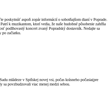
e poskytnúť aspoň zopár informácií o sobotňajšom dianí v Poprade.
Patrí k muzikantom, ktorí vedia, že naše hudobné pôsobenie zahŕňa
 dosť podlhovastý koncert zvaný Popradský dostavník. Nedajte sa
y po začiatku.
 Sadu mládeze v Spišskej novej vsi, počas krásneho počasia(pre
ely sa povzbudzovali viac menej medzi sebou.