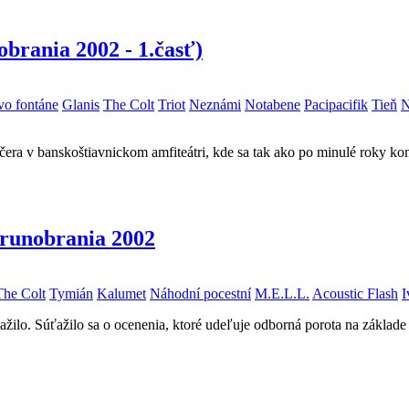
nobrania 2002 - 1.časť)
vo fontáne
Glanis
The Colt
Triot
Neznámi
Notabene
Pacipacifik
Tieň
N
a v banskoštiavnickom amfiteátri, kde sa tak ako po minulé roky kona
trunobrania 2002
The Colt
Tymián
Kalumet
Náhodní pocestní
M.E.L.L.
Acoustic Flash
I
lo. Súťažilo sa o ocenenia, ktoré udeľuje odborná porota na základe v