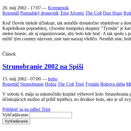
20. máj 2002 - 17:07
—
Kremienok
Reportáž
Popradský dostavník
Triot
Alvarez
The Colt
Duo Hups
Rol
Keď človek niekde účinkuje, tak nemôže dostatočne objektívne a do
Kapelníkom popradskej, výsostne trampskej skupiny "Tymián" je karl
nielen hranie, ale aj organizovanie, aby bolo kde hrať. A tak spolu 
mýliť tým country názvom, znie tam naozaj všeličo. Nestihli sme, boh
Článok
Strunobranie 2002 na Spiši
15. máj 2002 - 07:00
—
bobo
Reportáž
Strunobranie
Hrdza
The Colt
Triot
Tymián
Bobova diéta
Mi
V sobotu 4. mája sa uskutočnilo krajské výberové kolo Strunobrania 
účinkujúcich možno až príliž teplého), no divákov bolo, ako je už zv
Prihlásiť sa na odber Triot
Vyhľadávanie