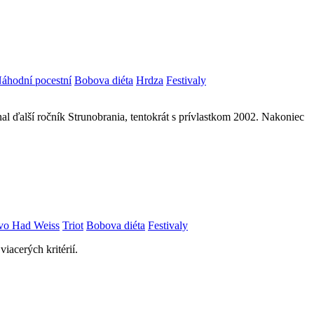
áhodní pocestní
Bobova diéta
Hrdza
Festivaly
l ďalší ročník Strunobrania, tentokrát s prívlastkom 2002. Nakoniec
vo Had Weiss
Triot
Bobova diéta
Festivaly
iacerých kritérií.