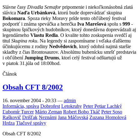
Slávne časy
Divadla Semafor
pripomenie i niekoľkonásobná zlatá
slávica
Naďa Urbánková
, ktorú bude doprevádzať skupina
Bokomara
. Spoza rieky Moravy príde tento obľúbený festival
podporiť i známa speváčka a herečka
Iva Marešová
spolu s
999
-
skupinou špičkových hudobníkov, ktorý donedávna doprevádzali aj
legendárneho
Vlastu Redla
. O kvalite tohto zoskupenia svedčí aj
titul
Skupina roku
. Na legendy si zaspomíname i vďaka ďalšiemu
účinkujúcemu z rodiny
Nedvědovích
, ktorý odohrá najmä staršie
skladby z čias Brontosaurov. Absolútnu bubenícku smršť predstavia
i obľúbení
Jumping Drums
, ktorí celý festival odštartujú už
v piatok 31.júla od 18:00hod.
Článok
Obsah CFT 8/2002
16. november 2004 - 20:33
—
admin
Informácia, správa
Dobrofest
Letokruhy
Peter Petiar Lachký
Ľubomír Turcer
Mário Zeman
Robert Bobo Tkáč
Peter Soso
Raškovič
Drišľak
Neznámi
Jana Máčovská
Zuzana Homolová
Hrdza
Tlačové správy
Obsah CFT 8/2002