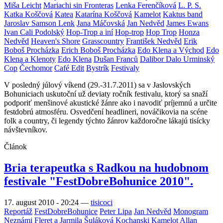
Miša Leicht
Mariachi sin Fronteras
Lenka Ferenčíková
L. P. S.
Katka Koščová
Katea
Katarína Koščová
Kamelot
Kaktus band
Jaroslav Samson Lenk
Jana Máčovská
Jan Nedvěd
James Ewans
Ivan Cali Podolský
Hop-Trop a iní
Hop-trop
Hop Trop
Honza
Nedvěd
Heaven's Shore
Grasscountry
František Nedvěd
Erik
Boboš Procházka
Erich Boboš Procházka
Edo Klena a Východ
Edo
Klena a Klenoty
Edo Klena
Dušan Franců
Dalibor Dalo Urminský
Cop
Čechomor
Café Edit
Bystrík
Festivaly
V posledný júlový víkend (29.-31.7.2011) sa v Jaslovských
Bohuniciach uskutoční už deviaty ročník festivalu, ktorý sa snaží
podporiť menšinové akustické žánre ako i navodiť príjemnú a určite
festdobrú atmosféru. Osvedčení headlineri, nováčikovia na scéne
folk a country, či legendy týchto žánrov každoročne lákajú tisícky
návštevníkov.
Článok
Bria terapeutka s Radkou na hudobnom
festivale "FestDobreBohunice 2010".
17. august 2010 - 20:24
—
tisicoci
Reportáž
FestDobreBohunice
Peter Lipa
Jan Nedvěd
Monogram
Neznámi
Fleret a Jarmila Šuláková
Kochanski
Kamelot
Allan