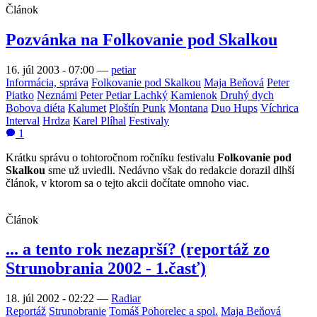
Článok
Pozvánka na Folkovanie pod Skalkou
16. júl 2003 - 07:00
—
petiar
Informácia, správa
Folkovanie pod Skalkou
Maja Beňová
Peter
Piatko
Neznámi
Peter Petiar Lachký
Kamienok
Druhý dych
Bobova diéta
Kalumet
Ploštín Punk
Montana
Duo Hups
Víchrica
Interval
Hrdza
Karel Plíhal
Festivaly
1
Krátku správu o tohtoročnom ročníku festivalu
Folkovanie pod
Skalkou
sme už uviedli. Nedávno však do redakcie dorazil dlhší
článok, v ktorom sa o tejto akcii dočítate omnoho viac.
Článok
... a tento rok nezaprší? (reportáž zo
Strunobrania 2002 - 1.časť)
18. júl 2002 - 02:22
—
Radiar
Reportáž
Strunobranie
Tomáš Pohorelec a spol.
Maja Beňová