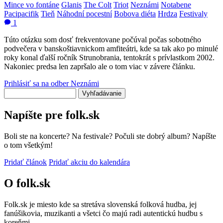
Mince vo fontáne
Glanis
The Colt
Triot
Neznámi
Notabene
Pacipacifik
Tieň
Náhodní pocestní
Bobova diéta
Hrdza
Festivaly
1
Túto otázku som dosť frekventovane počúval počas sobotného
podvečera v banskoštiavnickom amfiteátri, kde sa tak ako po minulé
roky konal ďalší ročník Strunobrania, tentokrát s prívlastkom 2002.
Nakoniec predsa len zapršalo ale o tom viac v závere článku.
Prihlásiť sa na odber Neznámi
Vyhľadávanie
Napíšte pre folk.sk
Boli ste na koncerte? Na festivale? Počuli ste dobrý album? Napíšte
o tom všetkým!
Pridať článok
Pridať akciu do kalendára
O folk.sk
Folk.sk je miesto kde sa stretáva slovenská folková hudba, jej
fanúšikovia, muzikanti a všetci čo majú radi autentickú hudbu s
koreňmi.