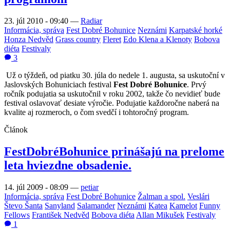
23. júl 2010 - 09:40
—
Radiar
Informácia, správa
Fest Dobré Bohunice
Neznámi
Karpatské horké
Honza Nedvěd
Grass country
Fleret
Edo Klena a Klenoty
Bobova
diéta
Festivaly
3
Už o týždeň, od piatku 30. júla do nedele 1. augusta, sa uskutoční v
Jaslovských Bohuniciach festival
Fest Dobré Bohunice
. Prvý
ročník podujatia sa uskutočnil v roku 2002, takže čo nevidieť bude
festival oslavovať desiate výročie. Podujatie každoročne naberá na
kvalite aj rozmeroch, o čom svedčí i tohtoročný program.
Článok
FestDobréBohunice prinášajú na prelome
leta hviezdne obsadenie.
14. júl 2009 - 08:09
—
petiar
Informácia, správa
Fest Dobré Bohunice
Žalman a spol.
Veslári
Števo Šanta
Sanyland
Salamander
Neznámi
Katea
Kamelot
Funny
Fellows
František Nedvěd
Bobova diéta
Allan Mikušek
Festivaly
1