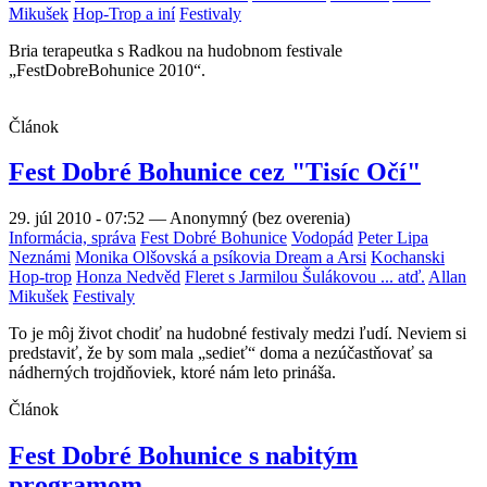
Mikušek
Hop-Trop a iní
Festivaly
Bria terapeutka s Radkou na hudobnom festivale
„FestDobreBohunice 2010“.
Článok
Fest Dobré Bohunice cez "Tisíc Očí"
29. júl 2010 - 07:52
—
Anonymný (bez overenia)
Informácia, správa
Fest Dobré Bohunice
Vodopád
Peter Lipa
Neznámi
Monika Olšovská a psíkovia Dream a Arsi
Kochanski
Hop-trop
Honza Nedvěd
Fleret s Jarmilou Šulákovou ... atď.
Allan
Mikušek
Festivaly
To je môj život chodiť na hudobné festivaly medzi ľudí. Neviem si
predstaviť, že by som mala „sedieť“ doma a nezúčastňovať sa
nádherných trojdňoviek, ktoré nám leto prináša.
Článok
Fest Dobré Bohunice s nabitým
programom