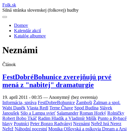
Folk
.
sk
Silná stránka slovenskej (folkovej) hudby
Domov
Kalendár akcií
Main
Katalóg albumov
navigation
Neznámi
Článok
FestDobréBohunice zverejňujú prvé
mená z "nabitej" dramaturgie
19. apríl 2011 - 00:35
—
Anonymný (bez overenia)
Informácia, správa
FestDobreBohunice
Žamboši
Žalman a spol.
Wabi Daněk
Vlasta Redl
Terne Čhave
Spod Budína
Slávek
Janoušek
Silo a Lampa svieť
Salamander
Roman Horký
Rolničky
Robert Bobo Tkáč
Radim Hladík a Vladimír Mišík
Punto a Rybacé
hlavy
Poutníci
Peter Bonzo Radványi
Neznámi
Neřež hrá Nerez
Neřež
Náhodní pocestní
Monika Olšovská a psíkovia Dream a Arsi