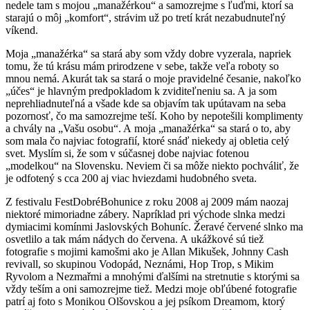
nedele tam s mojou „manažérkou“ a samozrejme s ľuďmi, ktorí sa
starajú o môj „komfort“, strávim už po tretí krát nezabudnuteľný
víkend.
Moja „manažérka“ sa stará aby som vždy dobre vyzerala, napriek
tomu, že tú krásu mám prirodzene v sebe, takže veľa roboty so
mnou nemá. Akurát tak sa stará o moje pravidelné česanie, nakoľko
„účes“ je hlavným predpokladom k zviditeľneniu sa. A ja som
neprehliadnuteľná a všade kde sa objavím tak upútavam na seba
pozornosť, čo ma samozrejme teší. Koho by nepotešili komplimenty
a chvály na „Vašu osobu“. A moja „manažérka“ sa stará o to, aby
som mala čo najviac fotografií, ktoré snáď niekedy aj obletia celý
svet. Myslím si, že som v súčasnej dobe najviac fotenou
„modelkou“ na Slovensku. Neviem či sa môže niekto pochváliť, že
je odfotený s cca 200 aj viac hviezdami hudobného sveta.
Z festivalu FestDobréBohunice z roku 2008 aj 2009 mám naozaj
niektoré mimoriadne zábery. Napríklad pri východe slnka medzi
dymiacimi komínmi Jaslovských Bohuníc. Žeravé červené slnko ma
osvetlilo a tak mám nádych do červena. A ukážkové sú tiež
fotografie s mojimi kamošmi ako je Allan Mikušek, Johnny Cash
revivall, so skupinou Vodopád, Neznámi, Hop Trop, s Mikim
Ryvolom a Nezmařmi a mnohými ďalšími na stretnutie s ktorými sa
vždy teším a oni samozrejme tiež. Medzi moje obľúbené fotografie
patrí aj foto s Monikou Olšovskou a jej psíkom Dreamom, ktorý