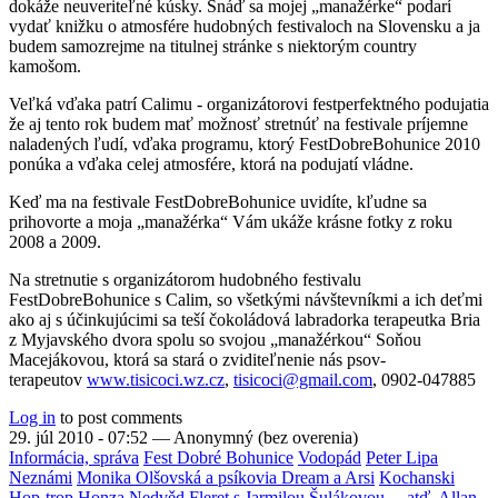
dokáže neuveriteľné kúsky. Snáď sa mojej „manažérke“ podarí
vydať knižku o atmosfére hudobných festivaloch na Slovensku a ja
budem samozrejme na titulnej stránke s niektorým country
kamošom.
Veľká vďaka patrí Calimu - organizátorovi festperfektného podujatia
že aj tento rok budem mať možnosť stretnúť na festivale príjemne
naladených ľudí, vďaka programu, ktorý FestDobreBohunice 2010
ponúka a vďaka celej atmosfére, ktorá na podujatí vládne.
Keď ma na festivale FestDobreBohunice uvidíte, kľudne sa
prihovorte a moja „manažérka“ Vám ukáže krásne fotky z roku
2008 a 2009.
Na stretnutie s organizátorom hudobného festivalu
FestDobreBohunice s Calim, so všetkými návštevníkmi a ich deťmi
ako aj s účinkujúcimi sa teší čokoládová labradorka terapeutka Bria
z Myjavského dvora spolu so svojou „manažérkou“ Soňou
Macejákovou, ktorá sa stará o zviditeľnenie nás psov-
terapeutov
www.tisicoci.wz.cz
,
tisicoci@gmail.com
, 0902-047885
Log in
to post comments
29. júl 2010 - 07:52
—
Anonymný (bez overenia)
Informácia, správa
Fest Dobré Bohunice
Vodopád
Peter Lipa
Neznámi
Monika Olšovská a psíkovia Dream a Arsi
Kochanski
Hop-trop
Honza Nedvěd
Fleret s Jarmilou Šulákovou ... atď.
Allan