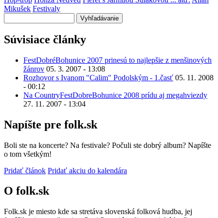
Mikušek
Festivaly
Vyhľadávanie
Súvisiace články
FestDobréBohunice 2007 prinesú to najlepšie z menšinových
žánrov
05. 3. 2007 - 13:08
Rozhovor s Ivanom "Calim" Podolským - 1.časť
05. 11. 2008
- 00:12
Na CountryFestDobreBohunice 2008 prídu aj megahviezdy
27. 11. 2007 - 13:04
Napíšte pre folk.sk
Boli ste na koncerte? Na festivale? Počuli ste dobrý album? Napíšte
o tom všetkým!
Pridať článok
Pridať akciu do kalendára
O folk.sk
Folk.sk je miesto kde sa stretáva slovenská folková hudba, jej