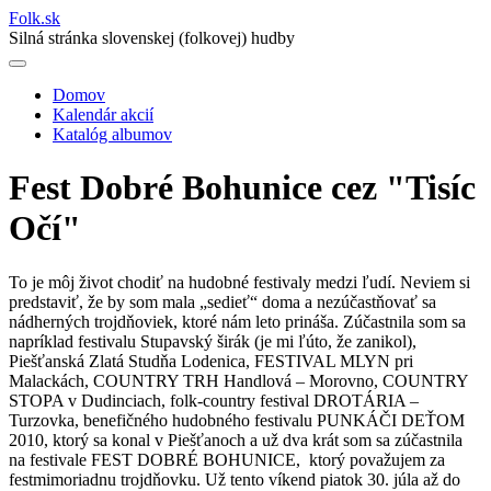
Folk
.
sk
Silná stránka slovenskej (folkovej) hudby
Domov
Kalendár akcií
Main
Katalóg albumov
navigation
Fest Dobré Bohunice cez "Tisíc
Očí"
To je môj život chodiť na hudobné festivaly medzi ľudí. Neviem si
predstaviť, že by som mala „sedieť“ doma a nezúčastňovať sa
nádherných trojdňoviek, ktoré nám leto prináša. Zúčastnila som sa
napríklad festivalu Stupavský širák (je mi ľúto, že zanikol),
Piešťanská Zlatá Studňa Lodenica, FESTIVAL MLYN pri
Malackách, COUNTRY TRH Handlová – Morovno, COUNTRY
STOPA v Dudinciach, folk-country festival DROTÁRIA –
Turzovka, benefičného hudobného festivalu PUNKÁČI DEŤOM
2010, ktorý sa konal v Piešťanoch a už dva krát som sa zúčastnila
na festivale FEST DOBRÉ BOHUNICE, ktorý považujem za
festmimoriadnu trojdňovku. Už tento víkend piatok 30. júla až do