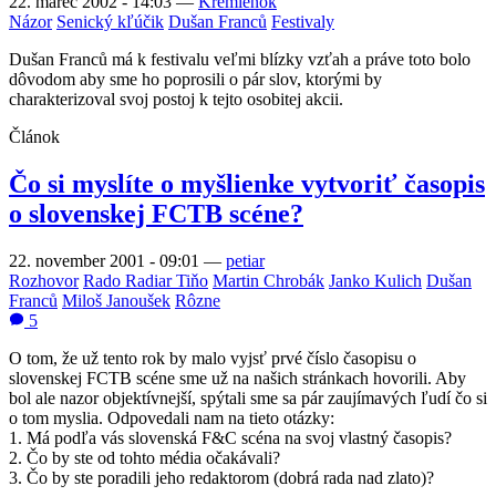
22. marec 2002 - 14:03
—
Kremienok
Názor
Senický kľúčik
Dušan Franců
Festivaly
Dušan Franců má k festivalu veľmi blízky vzťah a práve toto bolo
dôvodom aby sme ho poprosili o pár slov, ktorými by
charakterizoval svoj postoj k tejto osobitej akcii.
Článok
Čo si myslíte o myšlienke vytvoriť časopis
o slovenskej FCTB scéne?
22. november 2001 - 09:01
—
petiar
Rozhovor
Rado Radiar Tiňo
Martin Chrobák
Janko Kulich
Dušan
Franců
Miloš Janoušek
Rôzne
5
O tom, že už tento rok by malo vyjsť prvé číslo časopisu o
slovenskej FCTB scéne sme už na našich stránkach hovorili. Aby
bol ale nazor objektívnejší, spýtali sme sa pár zaujímavých ľudí čo si
o tom myslia. Odpovedali nam na tieto otázky:
1. Má podľa vás slovenská F&C scéna na svoj vlastný časopis?
2. Čo by ste od tohto média očakávali?
3. Čo by ste poradili jeho redaktorom (dobrá rada nad zlato)?