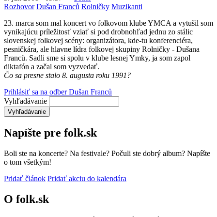
Rozhovor
Dušan Franců
Rolničky
Muzikanti
23. marca som mal koncert vo folkovom klube YMCA a vytušil som
vynikajúcu príležitosť vziať si pod drobnohľad jednu zo stálic
slovenskej folkovej scény: organizátora, kde-tu konferenciéra,
pesničkára, ale hlavne lídra folkovej skupiny Rolničky - Dušana
Franců. Sadli sme si spolu v klube lesnej Ymky, ja som zapol
diktafón a začal som vyzvedať.
Čo sa presne stalo 8. augusta roku 1991?
Prihlásiť sa na odber Dušan Franců
Vyhľadávanie
Napíšte pre folk.sk
Boli ste na koncerte? Na festivale? Počuli ste dobrý album? Napíšte
o tom všetkým!
Pridať článok
Pridať akciu do kalendára
O folk.sk