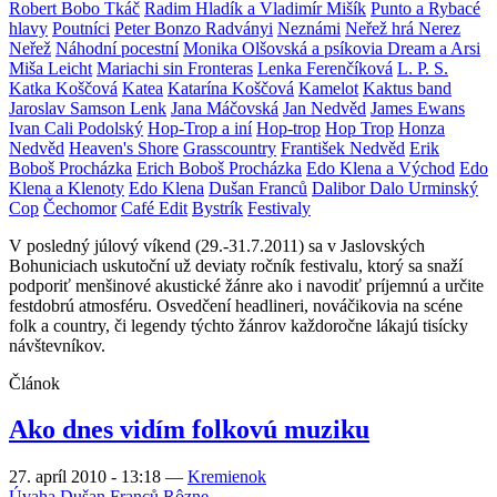
Robert Bobo Tkáč
Radim Hladík a Vladimír Mišík
Punto a Rybacé
hlavy
Poutníci
Peter Bonzo Radványi
Neznámi
Neřež hrá Nerez
Neřež
Náhodní pocestní
Monika Olšovská a psíkovia Dream a Arsi
Miša Leicht
Mariachi sin Fronteras
Lenka Ferenčíková
L. P. S.
Katka Koščová
Katea
Katarína Koščová
Kamelot
Kaktus band
Jaroslav Samson Lenk
Jana Máčovská
Jan Nedvěd
James Ewans
Ivan Cali Podolský
Hop-Trop a iní
Hop-trop
Hop Trop
Honza
Nedvěd
Heaven's Shore
Grasscountry
František Nedvěd
Erik
Boboš Procházka
Erich Boboš Procházka
Edo Klena a Východ
Edo
Klena a Klenoty
Edo Klena
Dušan Franců
Dalibor Dalo Urminský
Cop
Čechomor
Café Edit
Bystrík
Festivaly
V posledný júlový víkend (29.-31.7.2011) sa v Jaslovských
Bohuniciach uskutoční už deviaty ročník festivalu, ktorý sa snaží
podporiť menšinové akustické žánre ako i navodiť príjemnú a určite
festdobrú atmosféru. Osvedčení headlineri, nováčikovia na scéne
folk a country, či legendy týchto žánrov každoročne lákajú tisícky
návštevníkov.
Článok
Ako dnes vidím folkovú muziku
27. apríl 2010 - 13:18
—
Kremienok
Úvaha
Dušan Franců
Rôzne