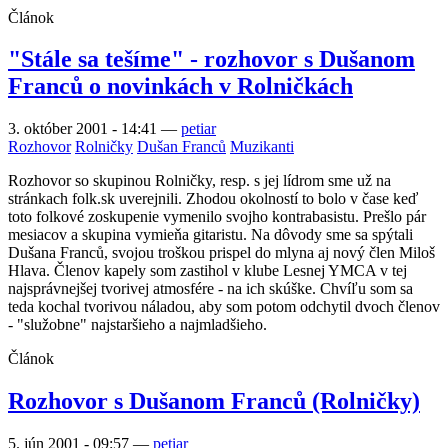
Článok
"Stále sa tešíme" - rozhovor s Dušanom
Franců o novinkách v Rolničkách
3. október 2001 - 14:41
—
petiar
Rozhovor
Rolničky
Dušan Franců
Muzikanti
Rozhovor so skupinou Rolničky, resp. s jej lídrom sme už na
stránkach folk.sk uverejnili. Zhodou okolností to bolo v čase keď
toto folkové zoskupenie vymenilo svojho kontrabasistu. Prešlo pár
mesiacov a skupina vymieňa gitaristu. Na dôvody sme sa spýtali
Dušana Franců, svojou troškou prispel do mlyna aj nový člen Miloš
Hlava. Členov kapely som zastihol v klube Lesnej YMCA v tej
najsprávnejšej tvorivej atmosfére - na ich skúške. Chvíľu som sa
teda kochal tvorivou náladou, aby som potom odchytil dvoch členov
- "služobne" najstaršieho a najmladšieho.
Článok
Rozhovor s Dušanom Franců (Rolničky)
5. jún 2001 - 09:57
—
petiar