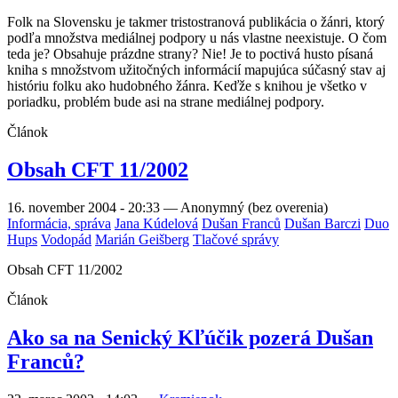
Folk na Slovensku je takmer tristostranová publikácia o žánri, ktorý
podľa množstva mediálnej podpory u nás vlastne neexistuje. O čom
teda je? Obsahuje prázdne strany? Nie! Je to poctivá husto písaná
kniha s množstvom užitočných informácií mapujúca súčasný stav aj
históriu folku ako hudobného žánra. Keďže s knihou je všetko v
poriadku, problém bude asi na strane mediálnej podpory.
Článok
Obsah CFT 11/2002
16. november 2004 - 20:33
—
Anonymný (bez overenia)
Informácia, správa
Jana Kúdelová
Dušan Franců
Dušan Barczi
Duo
Hups
Vodopád
Marián Geišberg
Tlačové správy
Obsah CFT 11/2002
Článok
Ako sa na Senický Kľúčik pozerá Dušan
Franců?