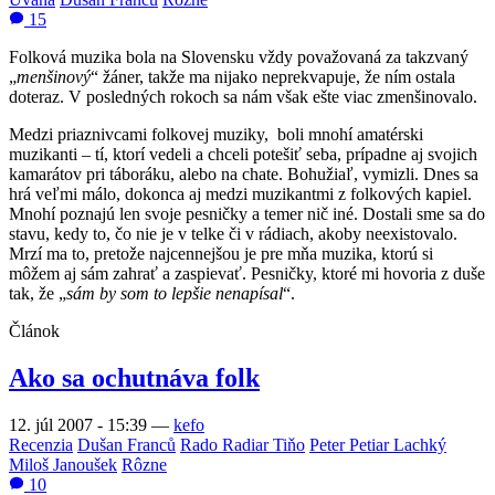
15
Folková muzika bola na Slovensku vždy považovaná za takzvaný
„
menšinový
“ žáner, takže ma nijako neprekvapuje, že ním ostala
doteraz. V posledných rokoch sa nám však ešte viac zmenšinovalo.
Medzi priaznivcami folkovej muziky, boli mnohí amatérski
muzikanti – tí, ktorí vedeli a chceli potešiť seba, prípadne aj svojich
kamarátov pri táboráku, alebo na chate. Bohužiaľ, vymizli. Dnes sa
hrá veľmi málo, dokonca aj medzi muzikantmi z folkových kapiel.
Mnohí poznajú len svoje pesničky a temer nič iné. Dostali sme sa do
stavu, kedy to, čo nie je v telke či v rádiach, akoby neexistovalo.
Mrzí ma to, pretože najcennejšou je pre mňa muzika, ktorú si
môžem aj sám zahrať a zaspievať. Pesničky, ktoré mi hovoria z duše
tak, že „
sám by som to lepšie nenapísal
“.
Článok
Ako sa ochutnáva folk
12. júl 2007 - 15:39
—
kefo
Recenzia
Dušan Franců
Rado Radiar Tiňo
Peter Petiar Lachký
Miloš Janoušek
Rôzne
10