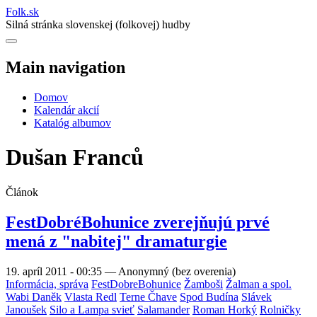
Folk
.
sk
Silná stránka slovenskej (folkovej) hudby
Main navigation
Domov
Kalendár akcií
Katalóg albumov
Dušan Franců
Článok
FestDobréBohunice zverejňujú prvé
mená z "nabitej" dramaturgie
19. apríl 2011 - 00:35
—
Anonymný (bez overenia)
Informácia, správa
FestDobreBohunice
Žamboši
Žalman a spol.
Wabi Daněk
Vlasta Redl
Terne Čhave
Spod Budína
Slávek
Janoušek
Silo a Lampa svieť
Salamander
Roman Horký
Rolničky