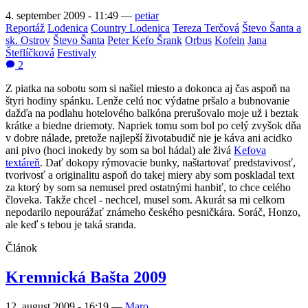
4. september 2009 - 11:49
—
petiar
Reportáž
Lodenica
Country Lodenica
Tereza Terčová
Števo Šanta a
sk. Ostrov
Števo Šanta
Peter Kefo Šrank
Orbus
Kofein
Jana
Šteflíčková
Festivaly
2
Z piatka na sobotu som si našiel miesto a dokonca aj čas aspoň na
štyri hodiny spánku. Lenže celú noc výdatne pršalo a bubnovanie
dažďa na podlahu hotelového balkóna prerušovalo moje už i beztak
krátke a biedne driemoty. Napriek tomu som bol po celý zvyšok dňa
v dobre nálade, pretože najlepší životabudič nie je káva ani acidko
ani pivo (hoci inokedy by som sa bol hádal) ale živá
Kefova
textáreň
. Dať dokopy rýmovacie bunky, naštartovať predstavivosť,
tvorivosť a originalitu aspoň do takej miery aby som poskladal text
za ktorý by som sa nemusel pred ostatnými hanbiť, to chce celého
človeka. Takže chcel - nechcel, musel som. Akurát sa mi celkom
nepodarilo nepourážať známeho českého pesničkára. Soráč, Honzo,
ale keď s tebou je taká sranda.
Článok
Kremnická Bašta 2009
12. august 2009 - 16:19
—
Maro