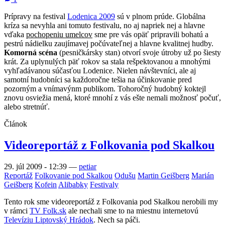
Prípravy na festival
Lodenica 2009
sú v plnom prúde. Globálna
kríza sa nevyhla ani tomuto festivalu, no aj napriek nej a hlavne
vďaka
pochopeniu umelcov
sme pre vás opäť pripravili bohatú a
pestrú nádielku zaujímavej počúvateľnej a hlavne kvalitnej hudby.
Komorná scéna
(pesničkársky stan) otvorí svoje útroby už po šiesty
krát. Za uplynulých päť rokov sa stala rešpektovanou a mnohými
vyhľadávanou súčasťou Lodenice. Nielen návštevníci, ale aj
samotní hudobníci sa každoročne tešia na účinkovanie pred
pozorným a vnímavýnm publikom. Tohoročný hudobný koktejl
znovu osviežia mená, ktoré mnohí z vás ešte nemali možnosť počuť,
alebo stretnúť.
Článok
Videoreportáž z Folkovania pod Skalkou
29. júl 2009 - 12:39
—
petiar
Reportáž
Folkovanie pod Skalkou
Odušu
Martin Geišberg
Marián
Geišberg
Kofein
Alibabky
Festivaly
Tento rok sme videoreportáž z Folkovania pod Skalkou nerobili my
v rámci
TV Folk.sk
ale nechali sme to na miestnu internetovú
Televíziu Liptovský Hrádok
. Nech sa páči.