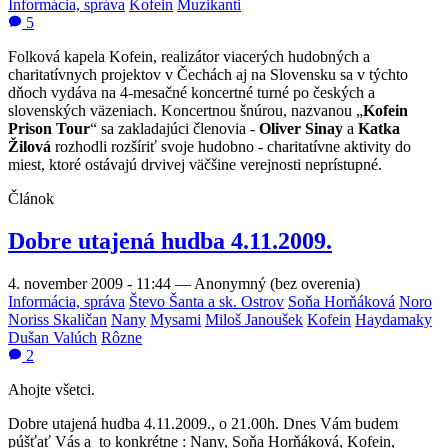
Informácia, správa
Kofein
Muzikanti
5
Folková kapela Kofein, realizátor viacerých hudobných a
charitatívnych projektov v Čechách aj na Slovensku sa v týchto
dňoch vydáva na 4-mesačné koncertné turné po českých a
slovenských väzeniach. Koncertnou šnúrou, nazvanou „
Kofein
Prison Tour
“ sa zakladajúci členovia -
Oliver Sinay
a
Katka
Žilová
rozhodli rozšíriť svoje hudobno - charitatívne aktivity do
miest, ktoré ostávajú drvivej väčšine verejnosti neprístupné.
Článok
Dobre utajená hudba 4.11.2009.
4. november 2009 - 11:44
—
Anonymný (bez overenia)
Informácia, správa
Števo Šanta a sk. Ostrov
Soňa Horňáková
Noro
Noriss Skaličan
Nany
Mysami
Miloš Janoušek
Kofein
Haydamaky
Dušan Valúch
Rôzne
2
Ahojte všetci.
Dobre utajená hudba 4.11.2009., o 21.00h. Dnes Vám budem
púšťať Vás a to konkrétne : Nany, Soňa Horňáková, Kofein,