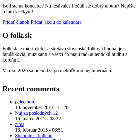
Boli ste na koncerte? Na festivale? Počuli ste dobrý album? Napíšte
o tom všetkým!
Pridať článok
Pridať akciu do kalendára
O folk.sk
Folk.sk je miesto kde sa stretáva slovenská folková hudba, jej
fanúšikovia, muzikanti a všetci čo majú radi autentickú hudbu s
koreňmi.
V roku 2026 sa prebúdza po niekoľkoročnej hibernácii.
Recent comments
palec hore
10. november 2017 - 11:20
Naj za posledných 12
16. marec 2015 - 08:22
zima
16. február 2015 - 06:51
Stiahnite si bulletin