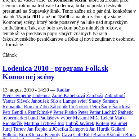
siemimi rokmi na festivale Lodenica, bola po predaji festivalu
presunutá na Stupavský širák. Tento začne už o pár dní, konkrétne v
piatok
15.júla 2011
a už od
18:00
sa naplno začne aj v stane
Komornej scény, ktorý bude postavený na lúke nad stupavským
amfiteátrom. Tak, ako bolo zvykom počas minulých rokov, aj
tentokrát sa predstavia popri starých známych tvárach
čskoslovenského pesničkárstva a folku aj nové zaujímavé osobnosti
a formácie.
Článok
Lodenica 2010 - program Folk.sk
Komornej scény
13. august 2010 - 14:30
—
Radiar
Predstavujeme
Lodenica
Žofie Kabelková
Žamboši
Zabudnutí
Yantar
Slávek Janoušek
Silo a Lampa svieť
Shady
Samson
Romanika
Roman Zibo Zábojník
Prešporok
Petra Šany Šanclová
Petr Bendl a Petr Rímský
Peter Piatko
Peter Petiar Lachký
Pathetic
hypermarket band
Padlášový výber
Mysami
Miša Leicht
Maťo
Richtarčík
Martina Trchová trio
Luboš Javůrek
Kofein
Kalumet
Juraj Turtev
Jan Řepka a JOsefka Žampová
Ján Hurtík
Gailard
Folktón
Edo Klena a Klenoty
Cava
Café Edit
Braňo Kšiňaň a Boris