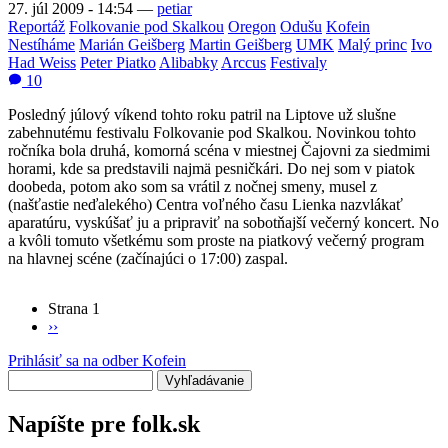
27. júl 2009 - 14:54
—
petiar
Reportáž
Folkovanie pod Skalkou
Oregon
Odušu
Kofein
Nestíháme
Marián Geišberg
Martin Geišberg
UMK
Malý princ
Ivo
Had Weiss
Peter Piatko
Alibabky
Arccus
Festivaly
10
Posledný júlový víkend tohto roku patril na Liptove už slušne
zabehnutému festivalu Folkovanie pod Skalkou. Novinkou tohto
ročníka bola druhá, komorná scéna v miestnej Čajovni za siedmimi
horami, kde sa predstavili najmä pesničkári. Do nej som v piatok
doobeda, potom ako som sa vrátil z nočnej smeny, musel z
(našťastie neďalekého) Centra voľného času Lienka nazvlákať
aparatúru, vyskúšať ju a pripraviť na sobotňajší večerný koncert. No
a kvôli tomuto všetkému som proste na piatkový večerný program
na hlavnej scéne (začínajúci o 17:00) zaspal.
Strana 1
Ďalšia
››
Stránkovanie
strana
Prihlásiť sa na odber Kofein
Vyhľadávanie
Napíšte pre folk.sk