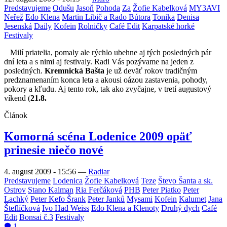
Predstavujeme
Odušu
Jasoň
Pohoda
Za
Žofie Kabelková
MY3AVI
Neřež
Edo Klena
Martin Libič a Rado Bútora
Tonika
Denisa
Jesenská
Daily
Kofein
Rolničky
Café Edit
Karpatské horké
Festivaly
Milí priatelia, pomaly ale rýchlo ubehne aj tých posledných pár
dní leta a s nimi aj festivaly. Radi Vás pozývame na jeden z
posledných.
Kremnická Bašta
je už deväť rokov tradičným
predznamenaním konca leta a akousi oázou zastavenia, pohody,
pokory a kľudu. Aj tento rok, tak ako zvyčajne, v tretí augustový
víkend (
21.8.
Článok
Komorná scéna Lodenice 2009 opäť
prinesie niečo nové
4. august 2009 - 15:56
—
Radiar
Predstavujeme
Lodenica
Žofie Kabelková
Teze
Števo Šanta a sk.
Ostrov
Stano Kalman
Ria Ferčáková
PHB
Peter Piatko
Peter
Lachký
Peter Kefo Šrank
Peter Janků
Mysami
Kofein
Kalumet
Jana
Šteflíčková
Ivo Had Weiss
Edo Klena a Klenoty
Druhý dych
Café
Edit
Bonsai č.3
Festivaly
1