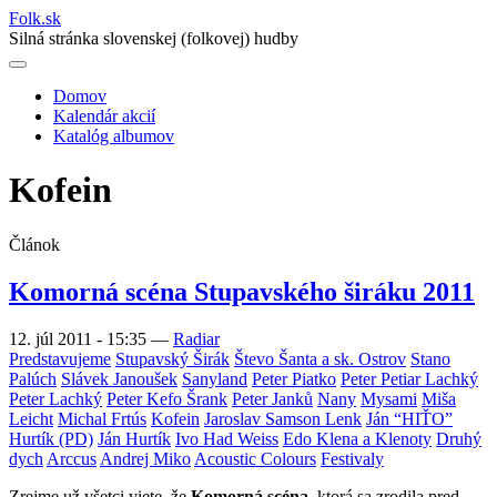
Folk
.
sk
Silná stránka slovenskej (folkovej) hudby
Domov
Kalendár akcií
Main
Katalóg albumov
navigation
Kofein
Článok
Komorná scéna Stupavského širáku 2011
12. júl 2011 - 15:35
—
Radiar
Predstavujeme
Stupavský Širák
Števo Šanta a sk. Ostrov
Stano
Palúch
Slávek Janoušek
Sanyland
Peter Piatko
Peter Petiar Lachký
Peter Lachký
Peter Kefo Šrank
Peter Janků
Nany
Mysami
Miša
Leicht
Michal Frtús
Kofein
Jaroslav Samson Lenk
Ján “HIŤO”
Hurtík (PD)
Ján Hurtík
Ivo Had Weiss
Edo Klena a Klenoty
Druhý
dych
Arccus
Andrej Miko
Acoustic Colours
Festivaly
Zrejme už všetci viete, že
Komorná scéna
, ktorá sa zrodila pred