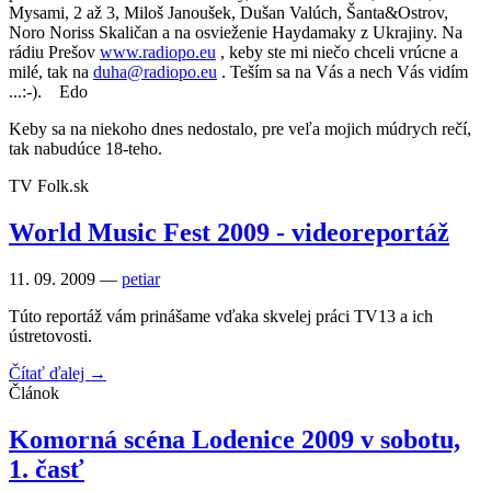
Mysami, 2 až 3, Miloš Janoušek, Dušan Valúch, Šanta&Ostrov,
Noro Noriss Skaličan a na osvieženie Haydamaky z Ukrajiny. Na
rádiu Prešov
www.radiopo.eu
, keby ste mi niečo chceli vrúcne a
milé, tak na
duha@radiopo.eu
. Teším sa na Vás a nech Vás vidím
...:-). Edo
Keby sa na niekoho dnes nedostalo, pre veľa mojich múdrych rečí,
tak nabudúce 18-teho.
TV Folk.sk
World Music Fest 2009 - videoreportáž
11. 09. 2009 —
petiar
Túto reportáž vám prinášame vďaka skvelej práci TV13 a ich
ústretovosti.
Čítať ďalej →
Článok
Komorná scéna Lodenice 2009 v sobotu,
1. časť