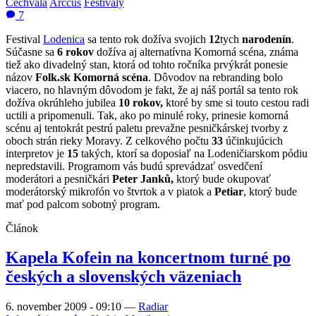
Čechvala
Arccus
Festivaly
7
Festival
Lodenica
sa tento rok dožíva svojich
12
tych
narodenín
.
Súčasne sa
6 rokov
dožíva aj alternatívna Komorná scéna, známa
tiež ako divadelný stan, ktorá od tohto ročníka prvýkrát ponesie
názov
Folk.sk Komorná scéna
. Dôvodov na rebranding bolo
viacero, no hlavným dôvodom je fakt, že aj náš portál sa tento rok
dožíva okrúhleho jubilea
10 rokov,
ktoré by sme si touto cestou radi
uctili a pripomenuli. Tak, ako po minulé roky, prinesie komorná
scénu aj tentokrát pestrú paletu prevažne pesničkárskej tvorby z
oboch strán rieky Moravy. Z celkového počtu
33
účinkujúcich
interpretov je
15
takých, ktorí sa doposiaľ na Lodeničiarskom pódiu
nepredstavili. Programom vás budú sprevádzať osvedčení
moderátori a pesničkári
Peter Janků,
ktorý bude okupovať
moderátorský mikrofón vo štvrtok a v piatok a
Petiar
, ktorý bude
mať pod palcom sobotný program.
Článok
Kapela Kofein na koncertnom turné po
českých a slovenských väzeniach
6. november 2009 - 09:10
—
Radiar