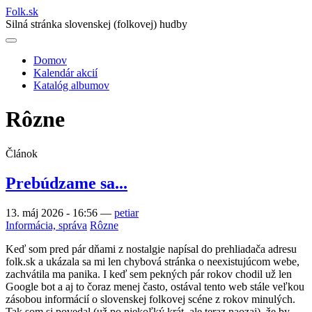
Folk
.
sk
Silná stránka slovenskej (folkovej) hudby
Domov
Kalendár akcií
Main
Katalóg albumov
navigation
Rôzne
Článok
Prebúdzame sa...
13. máj 2026 - 16:56
—
petiar
Informácia, správa
Rôzne
Keď som pred pár dňami z nostalgie napísal do prehliadača adresu
folk.sk a ukázala sa mi len chybová stránka o neexistujúcom webe,
zachvátila ma panika. I keď sem pekných pár rokov chodil už len
Google bot a aj to čoraz menej často, ostával tento web stále veľkou
zásobou informácií o slovenskej folkovej scéne z rokov minulých.
Tak som si povedal (už po niekoľký krát, ale teraz naozaj), že by