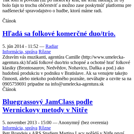
bolo fajn to trochu občerstviť a možno zase poskytnúť platformu pre
nadšenecké spravodajstvo o hudbe, ktorú máme radi.
Článok
Hľadá sa folkové komerčné duo/trio.
5. jún 2014 - 11:52
—
Radiar
Informácia, správa
Rôzne
Zdravím vás muzikanti, agentúra Camille (http://www.umelecka-
agentura.sk) hľadá folkové duo/trio schopné a ochotné hrať folkové
klasiky (Brontosaurov, Nedvědov, Nohavicu, Daňka a pod.) ako
hudobnú produkciu v podniku v Bratislave. Ak sa venujete takejto
činnosti, alebo niekoho podobného poznáte, neváhajte a ozvite sa na
0905759691 pripadne na info@umelecka-agentura.sk
Článok
Bluegrassový JamClass podle
Wernickovy metody v Nitře
5. november 2013 - 15:00
—
Anonymný (bez overenia)
Informácia, správa
Rôzne
Petr Brandejs s ARS Studiem Martina Lacy pořádá v Nitře první