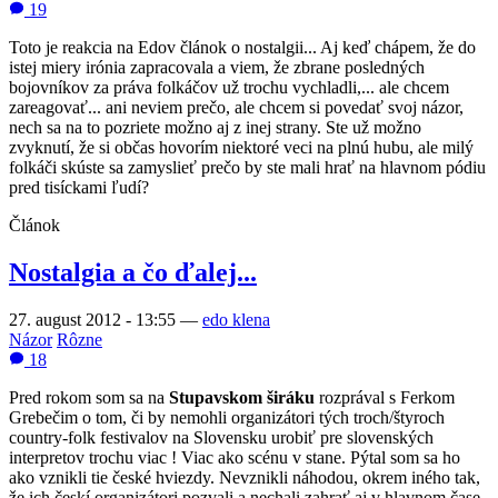
19
Toto je reakcia na Edov článok o nostalgii... Aj keď chápem, že do
istej miery irónia zapracovala a viem, že zbrane posledných
bojovníkov za práva folkáčov už trochu vychladli,... ale chcem
zareagovať... ani neviem prečo, ale chcem si povedať svoj názor,
nech sa na to pozriete možno aj z inej strany. Ste už možno
zvyknutí, že si občas hovorím niektoré veci na plnú hubu, ale milý
folkáči skúste sa zamyslieť prečo by ste mali hrať na hlavnom pódiu
pred tisíckami ľudí?
Článok
Nostalgia a čo ďalej...
27. august 2012 - 13:55
—
edo klena
Názor
Rôzne
18
Pred rokom som sa na
Stupavskom širáku
rozprával s Ferkom
Grebečim o tom, či by nemohli organizátori tých troch/štyroch
country-folk festivalov na Slovensku urobiť pre slovenských
interpretov trochu viac ! Viac ako scénu v stane. Pýtal som sa ho
ako vznikli tie české hviezdy. Nevznikli náhodou, okrem iného tak,
že ich českí organizátori pozvali a nechali zahrať aj v hlavnom čase