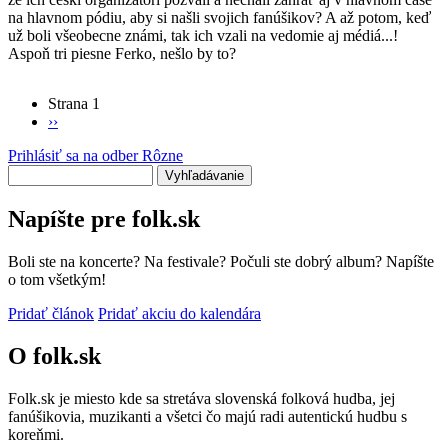
na hlavnom pódiu, aby si našli svojich fanúšikov? A až potom, keď
už boli všeobecne známi, tak ich vzali na vedomie aj médiá...!
Aspoň tri piesne Ferko, nešlo by to?
Strana 1
Ďalšia
››
Stránkovanie
strana
Prihlásiť sa na odber Rôzne
Vyhľadávanie
Napíšte pre folk.sk
Boli ste na koncerte? Na festivale? Počuli ste dobrý album? Napíšte
o tom všetkým!
Pridať článok
Pridať akciu do kalendára
O folk.sk
Folk.sk je miesto kde sa stretáva slovenská folková hudba, jej
fanúšikovia, muzikanti a všetci čo majú radi autentickú hudbu s
koreňmi.