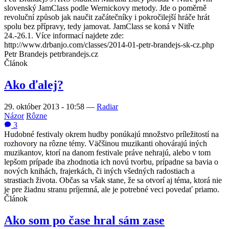
slovenský JamClass podle Wernickovy metody. Jde o poměrně
revoluční způsob jak naučit začátečníky i pokročilejší hráče hrát
spolu bez přípravy, tedy jamovat. JamClass se koná v Nitře
24.-26.1. Více informací najdete zde:
http://www.drbanjo.com/classes/2014-01-petr-brandejs-sk-cz.php
Petr Brandejs petrbrandejs.cz
Článok
Ako ďalej?
29. október 2013 - 10:58
—
Radiar
Názor
Rôzne
3
Hudobné festivaly okrem hudby ponúkajú množstvo príležitostí na
rozhovory na rôzne témy. Väčšinou muzikanti ohovárajú iných
muzikantov, ktorí na danom festivale práve nehrajú, alebo v tom
lepšom prípade iba zhodnotia ich novú tvorbu, prípadne sa bavia o
nových knihách, frajerkách, či iných všedných radostiach a
strastiach života. Občas sa však stane, že sa otvorí aj téma, ktorá nie
je pre žiadnu stranu príjemná, ale je potrebné veci povedať priamo.
Článok
Ako som po čase hral sám zase