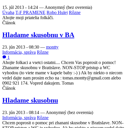
15. júl 2013 - 14:24
—
Anonymný (bez overenia)
Úvaha
T-F PRAMENE
Robo Hulej
Rôzne
Ahojte moji priatelia folkáči.
Článok
Hladame skusobnu v BA
23. jún 2013 - 08:30
—
montty
Informácia, správa
Rôzne
1
Ahojte folkaci a vsetci ostatni.... Chcem Vas poprosit o pomoc!
Zhaname skusobnu v Bratislave. NON-STOP pristup a WC
vyhodou (to viete mame v kapele baby :-) ) Ak by niekto o niecom
vedel dajte nam prosim echo na : tomas.montty@gmail.com alebo
0902 921 174. Vopred dakujem. Tomas
Článok
Hladame skusobnu
23. jún 2013 - 08:14
—
Anonymný (bez overenia)
Informácia, správa
Rôzne
Chcem poprosit o pomoc pri zhanani skusobne v Bratislave. NON-
STOP pristup a WC je vyhodou. Ak by niekto o niecom vedel dajte