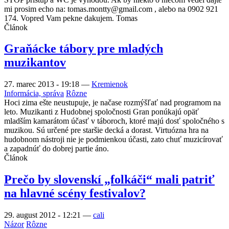
mi prosim echo na: tomas.montty@gmail.com , alebo na 0902 921
174. Vopred Vam pekne dakujem. Tomas
Článok
Graňácke tábory pre mladých
muzikantov
27. marec 2013 - 19:18
—
Kremienok
Informácia, správa
Rôzne
Hoci zima ešte neustupuje, je načase rozmýšľať nad programom na
leto. Muzikanti z Hudobnej spoločnosti Gran ponúkajú opäť
mladším kamarátom účasť v táboroch, ktoré majú dosť spoločného s
muzikou. Sú určené pre staršie decká a dorast. Virtuózna hra na
hudobnom nástroji nie je podmienkou účasti, zato chuť muzicírovať
a zapadnúť do dobrej partie áno.
Článok
Prečo by slovenskí „folkáči“ mali patriť
na hlavné scény festivalov?
29. august 2012 - 12:21
—
cali
Názor
Rôzne