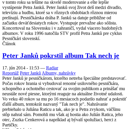
v tomto roku sa tešíme na skvelé moderovanie a ešte lepšie
vystúpenie Petra Janků. Peter Janků svoj život delí medzi divadlo,
televíziu a hudbu, ktoré sa v rôznych obdobiach rôznou mierou
prelínajú. Pesničkárska dráha P. Janků sa datuje približne od
začiatku deväťdesiatych rokov. Vystupuje prevažne ako sólista.
Koncertoval na Slovensku i v zahraničí, vydal viacero hudobných
albumov. V roku 1996 natočila STV profil Petra Janků pre cyklus
Pesničkári slovenskí.
Článok
Peter Janků pokrstil album Tak nech je
17. jún 2014 - 11:53
—
Radiar
Reportáž
Peter Janků
Albumy, nahrávky
Peter Janků je pesničkárom, ktorého netreba špeciálne predstavovať.
Počas rokov hrania si vybudoval renomé usilovného pesničkára,
schopného a ochotného cestovať za svojim publikom a prinášať mu
neustále nové piesne, ktorými reaguje na aktuálne životné udalosti.
Vo veku 40 rokov sa mu po 16 mesiacoch podarilo nahrať a pokrstiť
ďalší album, tentokrát nazvaný "Tak nech je". Nahrávanie
prebiehalo u Juliána Raticu a tak, ako je u Petra zvykom, väčšinu
stôp nahral sám. Pomohli mu však aj hostia ako Julián Ratica, jeho
otec, Zuzka Cenkerová a napríklad aj bývalí spolužiaci, herci z
Partičky.