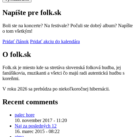
Napíšte pre folk.sk
Boli ste na koncerte? Na festivale? Počuli ste dobrý album? Napíšte
o tom všetkým!
Pridať článok
Pridať akciu do kalendára
O folk.sk
Folk.sk je miesto kde sa stretáva slovenská folková hudba, jej
fanúšikovia, muzikanti a všetci čo majú radi autentickú hudbu s
koreňmi.
V roku 2026 sa prebúdza po niekoľkoročnej hibernácii.
Recent comments
palec hore
10. november 2017 - 11:20
Naj za posledných 12
16. marec 2015 - 08:22
zima