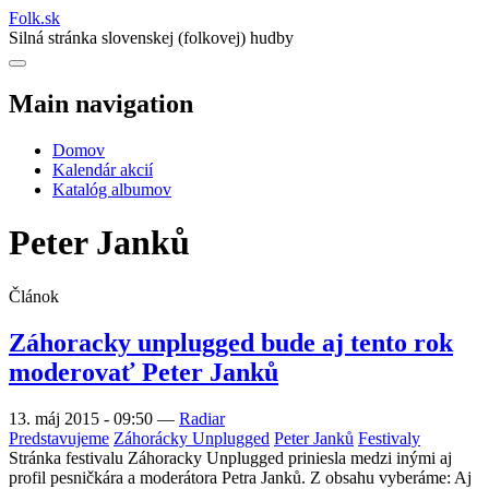
Folk
.
sk
Silná stránka slovenskej (folkovej) hudby
Main navigation
Domov
Kalendár akcií
Katalóg albumov
Peter Janků
Článok
Záhoracky unplugged bude aj tento rok
moderovať Peter Janků
13. máj 2015 - 09:50
—
Radiar
Predstavujeme
Záhorácky Unplugged
Peter Janků
Festivaly
Stránka festivalu Záhoracky Unplugged priniesla medzi inými aj
profil pesničkára a moderátora Petra Janků. Z obsahu vyberáme: Aj