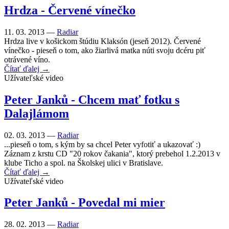
Hrdza - Červené vínečko
11. 03. 2013 —
Radiar
Hrdza live v košickom štúdiu Klaksón (jeseň 2012). Červené
vínečko - pieseň o tom, ako žiarlivá matka núti svoju dcéru piť
otrávené víno.
Čítať ďalej →
Užívateľské video
Peter Janků - Chcem mať fotku s
Dalajlámom
02. 03. 2013 —
Radiar
...pieseň o tom, s kým by sa chcel Peter vyfotiť a ukazovať :)
Záznam z krstu CD "20 rokov čakania", ktorý prebehol 1.2.2013 v
klube Ticho a spol. na Školskej ulici v Bratislave.
Čítať ďalej →
Užívateľské video
Peter Janků - Povedal mi mier
28. 02. 2013 —
Radiar