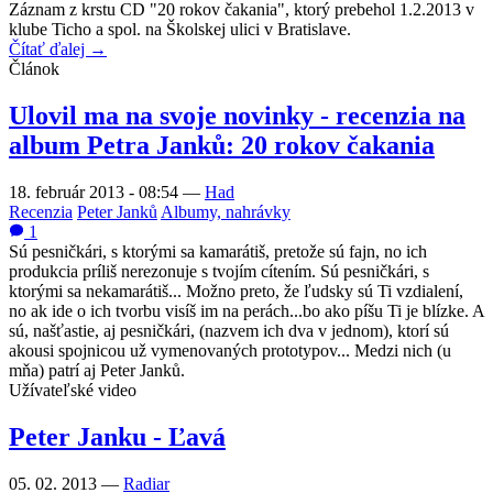
Záznam z krstu CD "20 rokov čakania", ktorý prebehol 1.2.2013 v
klube Ticho a spol. na Školskej ulici v Bratislave.
Čítať ďalej →
Článok
Ulovil ma na svoje novinky - recenzia na
album Petra Janků: 20 rokov čakania
18. február 2013 - 08:54
—
Had
Recenzia
Peter Janků
Albumy, nahrávky
1
Sú pesničkári, s ktorými sa kamarátiš, pretože sú fajn, no ich
produkcia príliš nerezonuje s tvojím cítením. Sú pesničkári, s
ktorými sa nekamarátiš... Možno preto, že ľudsky sú Ti vzdialení,
no ak ide o ich tvorbu visíš im na perách...bo ako píšu Ti je blízke. A
sú, našťastie, aj pesničkári, (nazvem ich dva v jednom), ktorí sú
akousi spojnicou už vymenovaných prototypov... Medzi nich (u
mňa) patrí aj Peter Janků.
Užívateľské video
Peter Janku - Ľavá
05. 02. 2013 —
Radiar