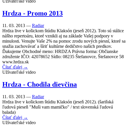
Užívateľské video
Hrdza - Promo 2013
11. 03. 2013 —
Radiar
Hrdza live v košickom štúdiu Klaksón (jeseň 2012). Toto sú stálice
nášho repertoáru, ktoré vznikli aj na základe Vašej podpory v
minulosti. Venujte Vaše 2% na pomoc zrodu nových piesní, ktoré sa
snažia zachovávať a šíriť kultúrne dedičstvo našich predkov.
Ďakujeme Obchodné meno: HRDZA Právna forma: Občianske
združenie IČO: 42078652 Sídlo: 08235 Štefanovce, Štefanovce 58
www.hrdza.sk
Čítať ďalej →
Užívateľské video
Hrdza - Chodila dievčina
11. 03. 2013 —
Radiar
Hrdza live v košickom štúdiu Klaksón (jeseň 2012). (šarišská
ľudová pieseň "Muši vam mamičko" / text slovenská ľudová
balada)
Čítať ďalej →
Užívateľské video