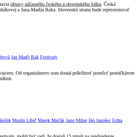
tavia
objavy súčasného českého a slovenského folku
. Česká
lníkovej a Jana-Matěja Raka. Slovenskú stranu bude reprezentovať
chová
Jan Matěj Rak
Festivaly
viacero. Od organizátorov som dostal príležitosť pomôcť pesničkárom
lníkmi.
álešák
Martin Libič
Marek Mačák
Jano Milan
Ján Janošec
Edita
stivalu, mohli byť radi, že dostali 15 minút na predvedenie