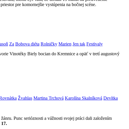
priestor pre komornejšie vystúpenia na bočnej scéne.
asoň
Za
Bobova diéta
Rolničky
Marien
Jen tak
Festivaly
dvorie Vinotéky Biely bocian do Kremnice a opäť v tretí augustový
Rovnátka
Žvahlas
Martina Trchová
Karolína Skalníková
Devítka
žánru. Punc serióznosti a vážnosti svojej práci dali založením
u
17.