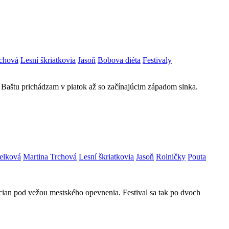
rchová
Lesní škriatkovia
Jasoň
Bobova diéta
Festivaly
na Baštu prichádzam v piatok až so začínajúcim západom slnka.
elková
Martina Trchová
Lesní škriatkovia
Jasoň
Rolničky
Pouta
ian pod vežou mestského opevnenia. Festival sa tak po dvoch