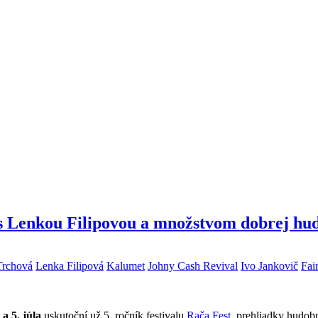
t s Lenkou Filipovou a množstvom dobrej hu
Trchová
Lenka Filipová
Kalumet
Johny Cash Revival
Ivo Jankovič
Fai
. a 5. júla
uskutoční už 5. ročník festivalu
Rača Fest
, prehliadky hudobn