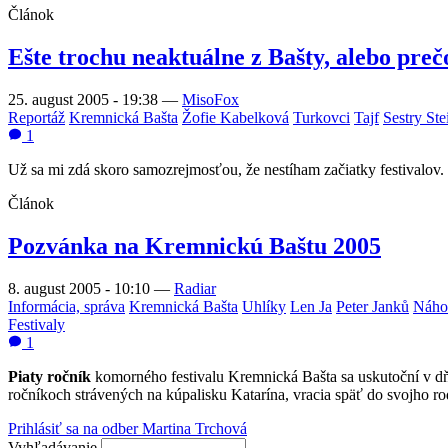
Článok
Ešte trochu neaktuálne z Bašty, alebo preč
25. august 2005 - 19:38
—
MisoFox
Reportáž
Kremnická Bašta
Žofie Kabelková
Turkovci
Tajf
Sestry St
1
Už sa mi zdá skoro samozrejmosťou, že nestíham začiatky festivalov. 
Článok
Pozvánka na Kremnickú Baštu 2005
8. august 2005 - 10:10
—
Radiar
Informácia, správa
Kremnická Bašta
Uhlíky
Len Ja
Peter Janků
Náhod
Festivaly
1
Piaty ročník
komorného festivalu Kremnická Bašta sa uskutoční v 
ročníkoch strávených na kúpalisku Katarína, vracia späť do svojho ro
Prihlásiť sa na odber Martina Trchová
Vyhľadávanie