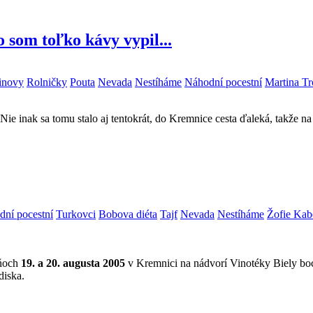
o som toľko kávy vypil...
einovy
Rolničky
Pouta
Nevada
Nestíháme
Náhodní pocestní
Martina T
Nie inak sa tomu stalo aj tentokrát, do Kremnice cesta ďaleká, takže 
ní pocestní
Turkovci
Bobova diéta
Tajf
Nevada
Nestíháme
Žofie Kab
dňoch
19. a 20. augusta 2005
v Kremnici na nádvorí Vinotéky Biely boc
diska.