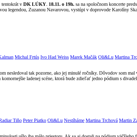
 tentokrát v
DK LÚKY
.
18.11. o 19h.
sa na spoločnom koncerte preds
ovou legendou, Zuzanou Navarovou, vystúpi v doprovode Karolíny Ska
Kalman
Michal Frtús
Ivo Had Weiss
Marek Mačák
Oli&Lu
Martina Tr
om nesledoval tak pozorne, ako jej minulé ročníky. Dôvodov som mal 
 komornejšie ladenej scéne, ktorá bude zdieľať jedno pódium s divade
Radiar Tiňo
Peter Piatko
Oli&Lu
Nestíháme
Martina Trchová
Martin Z
ulosti ušlo iba málo priestoru. Ak sa aj dostali na pódium väčšieho fe