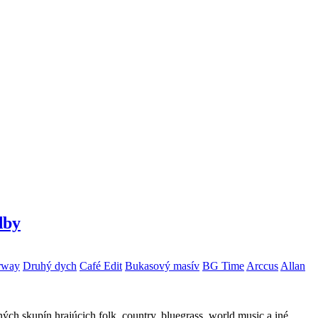
dby
rway
Druhý dych
Café Edit
Bukasový masív
BG Time
Arccus
Allan
ých skupín hrajúcich folk, country, bluegrass, world music a iné