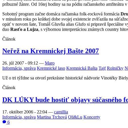
príbuzné žánre. Od 16tej hodiny sa na pódiu račianskeho amfiteátra 
Sobotný program začne domáca račianska folk-rocková formácia
Dru
v minulom roku po krátkej dobe svojej existencie zvíťazila na súťažn
opäť v novom šate, Tomáš Gluvňa alias Glufo si pripravil špeciálne v
duo
Rasťo a Lujza
, s výbornou interpretáciou známych country hit
Článok
Neřež na Kremnickej Bašte 2007
26. júl 2007 - 09:12
—
Maro
Informácia, správa
Kremnické laso
Kremnická Bašta
Tajf
Rolničky
N
Už o tri týždne sa otvorí prekrásne historické nádvorie Vinotéky Bie
Článok
DK LÚKY bude hostiť objavy súčasného f
17. október 2006 - 22:04
—
camillia
Informácia, správa
Martina Trchová
Oli&Lu
Koncerty
6