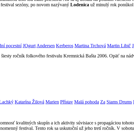
í festival sezóny, po novom nazývaný
Lodenica
už minulý rok ponúkol 
ní pocestní
JOgurt
Andersen
Kerberos
Martina Trchová
Martin Libič
J
na šiesty ročník folkového festivalu Kremnická Bašta 2006. Opäť na ná
 Lachký
Katarína Žilová
Marien
Přístav
Malá pohoda
Za
Siams Drums
omnosť kvalitných skupín a ich aktivity súvisiace s propagáciou tohoto 
vnomenný festival. Tento rok sa uskutoční už jeho tretí ročník. V sobot