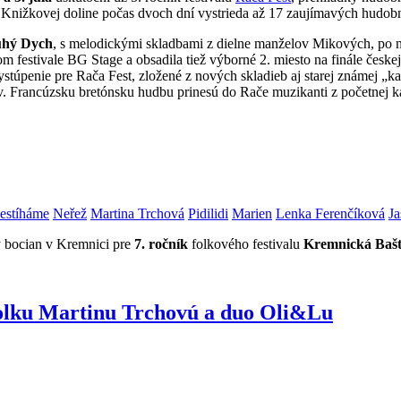
v Knižkovej doline počas dvoch dní vystrieda až 17 zaujímavých hudobn
hý Dych
, s melodickými skladbami z dielne manželov Mikových, po 
om festivale BG Stage a obsadila tiež výborné 2. miesto na finále česk
ystúpenie pre Rača Fest, zložené z nových skladieb aj starej známej „k
ov. Francúzsku bretónsku hudbu prinesú do Rače muzikanti z početnej 
estíháme
Neřež
Martina Trchová
Pidilidi
Marien
Lenka Ferenčíková
Ja
ly bocian v Kremnici pre
7. ročník
folkového festivalu
Kremnická Baš
olku Martinu Trchovú a duo Oli&Lu