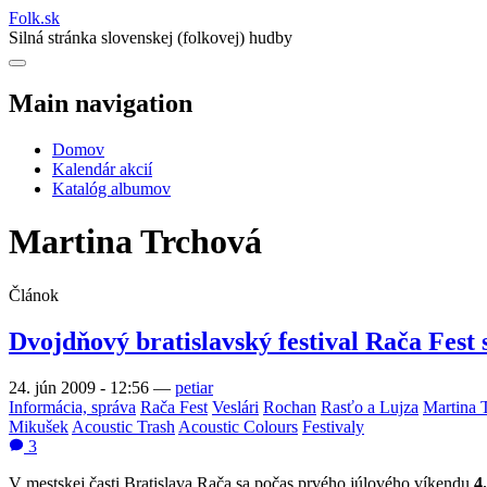
Folk
.
sk
Silná stránka slovenskej (folkovej) hudby
Main navigation
Domov
Kalendár akcií
Katalóg albumov
Martina Trchová
Článok
Dvojdňový bratislavský festival Rača Fes
24. jún 2009 - 12:56
—
petiar
Informácia, správa
Rača Fest
Veslári
Rochan
Rasťo a Lujza
Martina 
Mikušek
Acoustic Trash
Acoustic Colours
Festivaly
3
V mestskej časti Bratislava Rača sa počas prvého júlového víkendu
4