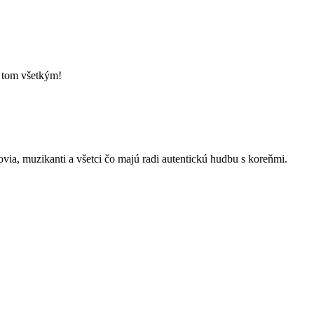
o tom všetkým!
kovia, muzikanti a všetci čo majú radi autentickú hudbu s koreňmi.