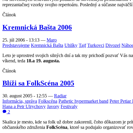
reprezantačnej vzorky svojho repertoáru. Posledný a súčasne najväčš
Článok
Kremnická Bašta 2006
25. júl 2006 - 13:13
—
Maro
Predstavujeme
Kremnická Bašta
Uhlíky
Tajf
Turkovci
Divozel
Náhod
Leto je uprostred svojich silných dní a tak my prichodí pozvať Vás 
víkend, teda
18.a 19. augusta.
Článok
Blíži sa FolkScéna 2005
30. august 2005 - 12:55
—
Radiar
Informácia, správa
Folkscéna
Pathetic hypermarket band
Peter Petiar
Hana a Petr Ulrychovy
Javory
Festivaly
2
Skalica je mesto, kde sa folk už dobre zakorenil, čoho dôkazom je prít
občianského združenia
FolkScéna
, ktoré sa podujalo organizovať ro