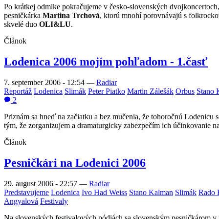
Po krátkej odmlke pokračujeme v česko-slovenských dvojkoncertoch,
pesničkárka
Martina Trchová
, ktorú mnohí porovnávajú s folkrock
skvelé duo
OLI&LU
.
Článok
Lodenica 2006 mojím pohľadom - 1.časť
7. september 2006 - 12:54
—
Radiar
Reportáž
Lodenica
Slimák
Peter Piatko
Martin Zálešák
Orbus
Stano 
2
Priznám sa hneď na začiatku a bez mučenia, že tohoročnú Lodenicu s
tým, že zorganizujem a dramaturgicky zabezpečím ich účinkovanie na
Článok
Pesničkári na Lodenici 2006
29. august 2006 - 22:57
—
Radiar
Predstavujeme
Lodenica
Ivo Had Weiss
Stano Kalman
Slimák
Rado 
Angyalová
Festivaly
Na slovenských festivalových pódiách sa slovenským pesničkárom v min