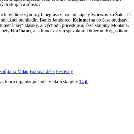
ých skupín a sólistov.
nich uvidíme výborný bluegrass v podaní kapely
Fairway
zo Šale. Tá
ej súťažnej prehliadky Banjo Jamboree.
Kalumet
sa po čase predstaví
alumeťáckej“ klasiky. Z východu pricestuje aj časť skupiny Montana,
kapely
Roc’hann
, aj s francúzskym spevákom Didierom Rogastikom.
soň
Jano Milan
Bobova diéta
Festivaly
ta
, ktorú organizujú ľudia v okolí skupiny
Tajf
.