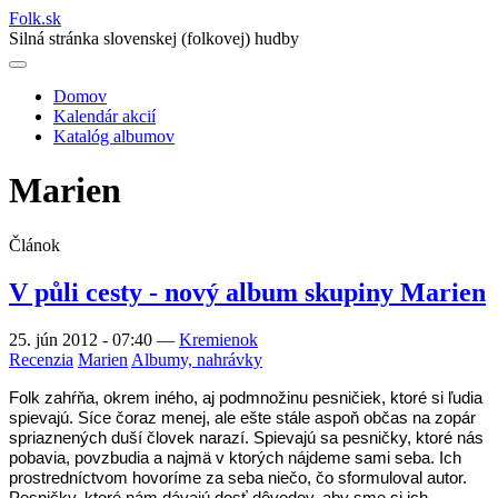
Folk
.
sk
Silná stránka slovenskej (folkovej) hudby
Domov
Kalendár akcií
Main
Katalóg albumov
navigation
Marien
Článok
V půli cesty - nový album skupiny Marien
25. jún 2012 - 07:40
—
Kremienok
Recenzia
Marien
Albumy, nahrávky
Folk zahŕňa, okrem iného, aj podmnožinu pesničiek, ktoré si ľudia
spievajú. Síce čoraz menej, ale ešte stále aspoň občas na zopár
spriaznených duší človek narazí. Spievajú sa pesničky, ktoré nás
pobavia, povzbudia a najmä v ktorých nájdeme sami seba. Ich
prostredníctvom hovoríme za seba niečo, čo sformuloval autor.
Pesničky, ktoré nám dávajú dosť dôvodov, aby sme si ich