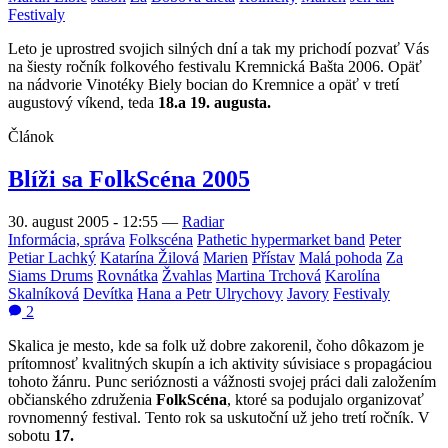
Festivaly
Leto je uprostred svojich silných dní a tak my prichodí pozvať Vás
na šiesty ročník folkového festivalu Kremnická Bašta 2006. Opäť
na nádvorie Vinotéky Biely bocian do Kremnice a opäť v tretí
augustový víkend, teda
18.a 19. augusta.
Článok
Blíži sa FolkScéna 2005
30. august 2005 - 12:55
—
Radiar
Informácia, správa
Folkscéna
Pathetic hypermarket band
Peter
Petiar Lachký
Katarína Žilová
Marien
Přístav
Malá pohoda
Za
Siams Drums
Rovnátka
Žvahlas
Martina Trchová
Karolína
Skalníková
Devítka
Hana a Petr Ulrychovy
Javory
Festivaly
2
Skalica je mesto, kde sa folk už dobre zakorenil, čoho dôkazom je
prítomnosť kvalitných skupín a ich aktivity súvisiace s propagáciou
tohoto žánru. Punc serióznosti a vážnosti svojej práci dali založením
občianského združenia
FolkScéna
, ktoré sa podujalo organizovať
rovnomenný festival. Tento rok sa uskutoční už jeho tretí ročník. V
sobotu
17.