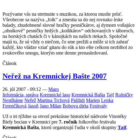
Pozývame vás na stretnutie s muzikou, za ktorou musíte prísť.
Všeobecne sa nazýva „folk“ a zmestia sa do nej rovnako írske
balady, zhudobnené slovné hračky pesničkárov, aj dymom voňajúce
„ohníkové“ pesničky hrdých „kotlikárov“ odchovaných v táboroch,
na horských chatách či v kánojkách na našich riekach. Spoločné
majú to, že sú vždy o niečom, čo sme prežili a môže si ich zahrať
každý, kto vládze vziať gitaru do rúk a kto ešte celkom nezblbol zo
zvukového smogu, ktorým sme denne prenasledovaní.
Článok
Neřež na Kremnickej Bašte 2007
26. júl 2007 - 09:12
—
Maro
Informácia, správa
Kremnické laso
Kremnická Bašta
Tajf
Rolničky
Nestíháme
Neřež
Martina Trchová
Pidilidi
Marien
Lenka
Ferenčíková
Jasoň
Jano Milan
Bobova diéta
Festivaly
Už o tri týždne sa otvorí prekrásne historické nádvorie Vinotéky
Biely bocian v Kremnici pre
7. ročník
folkového festivalu
Kremnická Bašta
, ktorú organizujú ľudia v okolí skupiny
Tajf
.
Článok