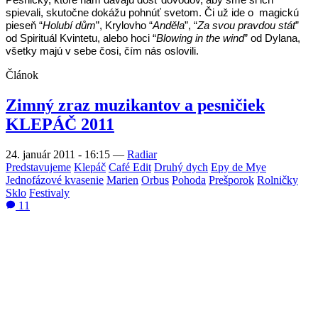
spievali, skutočne dokážu pohnúť svetom. Či už ide o magickú
pieseň “
Holubí dům
”, Krylovho “
Anděla
”, “
Za svou pravdou stát
”
od Spirituál Kvintetu, alebo hoci “
Blowing in the wind
” od Dylana,
všetky majú v sebe čosi, čím nás oslovili.
Článok
Zimný zraz muzikantov a pesničiek
KLEPÁČ 2011
24. január 2011 - 16:15
—
Radiar
Predstavujeme
Klepáč
Café Edit
Druhý dych
Epy de Mye
Jednofázové kvasenie
Marien
Orbus
Pohoda
Prešporok
Rolničky
Sklo
Festivaly
11