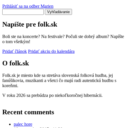
Prihlásiť sa na odber Marien
Vyhľadávanie
Napíšte pre folk.sk
Boli ste na koncerte? Na festivale? Počuli ste dobrý album? Napíšte
o tom všetkým!
Pridať článok
Pridať akciu do kalendára
O folk.sk
Folk.sk je miesto kde sa stretáva slovenská folková hudba, jej
fanúšikovia, muzikanti a všetci čo majú radi autentickú hudbu s
koreňmi.
V roku 2026 sa prebúdza po niekoľkoročnej hibernácii.
Recent comments
palec hore