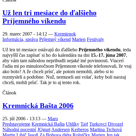
Už len tri mesiace do ďalšieho
Príjemného víkendu
29. marec 2007 - 14:12
—
Kremienok
Informácia, správa
Príjemný víkend
Marien
Festivaly
Už len tri mesiace ostávajú do ďalšieho
Príjemného víkendu
, teda
najvyšší čas zapísať si ho do kalendára na dni
15.-17. júna 2007
,
aby vám tam náhodou nepribudli nejaké iné povinnosti. Viacerí
ľudia mi po minuloročnom Príjemnom víkende telefonovali, že vraj
ako bolo? A že chceli prísť, ale potom nemohli, alebo si to
rozmysleli a podobne. Nuž, nemuseli ani volať, keby boli naozaj
chceli, mohli prísť. Tak je to aj tento rok.
Článok
Kremnická Bašta 2006
25. júl 2006 - 13:13
—
Maro
Predstavujeme
Kremnická Bašta
Uhlíky
Tajf
Turkovci
Divozel
Náhodní pocestní
JOgurt
Andersen
Kerberos
Martina Trchová
Martin Libič
Jasoň
Za
Bobova diéta
Rolničky
Marien
Jen tak