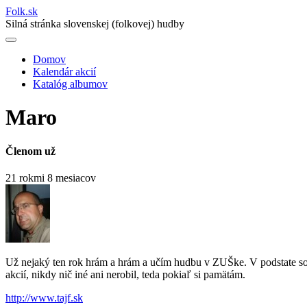
Folk
.
sk
Silná stránka slovenskej (folkovej) hudby
Domov
Kalendár akcií
Main
Katalóg albumov
navigation
Maro
Členom už
21 rokmi 8 mesiacov
Už nejaký ten rok hrám a hrám a učím hudbu v ZUŠke. V podstate so
akcií, nikdy nič iné ani nerobil, teda pokiaľ si pamätám.
http://www.tajf.sk