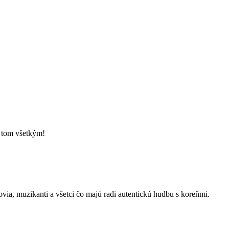
o tom všetkým!
kovia, muzikanti a všetci čo majú radi autentickú hudbu s koreňmi.