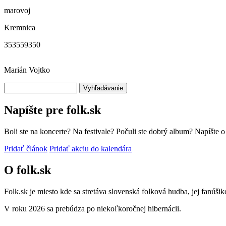
marovoj
Kremnica
353559350
Marián Vojtko
Vyhľadávanie
Napíšte pre folk.sk
Boli ste na koncerte? Na festivale? Počuli ste dobrý album? Napíšte 
Pridať článok
Pridať akciu do kalendára
O folk.sk
Folk.sk je miesto kde sa stretáva slovenská folková hudba, jej fanúši
V roku 2026 sa prebúdza po niekoľkoročnej hibernácii.