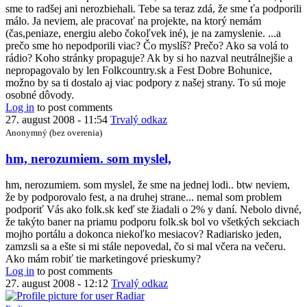
čo
sme to radšej ani nerozbiehali. Tebe sa teraz zdá, že sme ťa podporili
ti
málo. Ja neviem, ale pracovať na projekte, na ktorý nemám
na
(čas,peniaze, energiu alebo čokoľvek iné), je na zamyslenie. ...a
to
prečo sme ho nepodporili viac? Čo myslíš? Prečo? Ako sa volá to
by
rádio? Koho stránky propaguje? Ak by si ho nazval neutrálnejšie a
Anonymný
nepropagovalo by len Folkcountry.sk a Fest Dobre Bohunice,
(bez
možno by sa ti dostalo aj viac podpory z našej strany. To sú moje
overenia)
osobné dôvody.
Log in
to post comments
27. august 2008 - 11:54
Trvalý odkaz
Anonymný (bez overenia)
In
hm, nerozumiem. som myslel,
reply
to
hm, nerozumiem. som myslel, že sme na jednej lodi.. btw neviem,
hmmm
že by podporovalo fest, a na druhej strane... nemal som problem
by
podporiť Vás ako folk.sk keď ste žiadali o 2% y daní. Nebolo divné,
Radiar
že takýto baner na priamu podporu folk.sk bol vo všetkých sekciach
mojho portálu a dokonca niekoľko mesiacov? Radiarisko jeden,
zamzsli sa a ešte si mi stále nepovedal, čo si mal včera na večeru.
Ako mám robiť tie marketingové prieskumy?
Log in
to post comments
27. august 2008 - 12:12
Trvalý odkaz