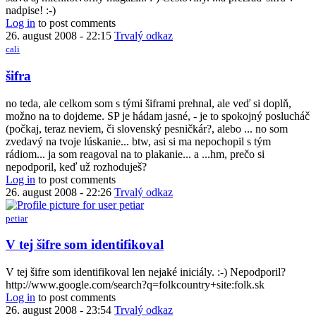
nadpise! :-)
Log in
to post comments
26. august 2008 - 22:15
Trvalý odkaz
cali
In
šifra
reply
to
no teda, ale celkom som s tými šiframi prehnal, ale veď si doplň,
Je
možno na to dojdeme. SP je hádam jasné, - je to spokojný poslucháč
to
(počkaj, teraz neviem, či slovenský pesničkár?, alebo ... no som
poriadne
zvedavý na tvoje lúskanie... btw, asi si ma nepochopil s tým
dlhý
rádiom... ja som reagoval na to plakanie... a ...hm, prečo si
článok,
nepodporil, keď už rozhoduješ?
by
Log in
to post comments
petiar
26. august 2008 - 22:26
Trvalý odkaz
petiar
In
V tej šifre som identifikoval
reply
to
V tej šifre som identifikoval len nejaké iniciály. :-) Nepodporil?
šifra
http://www.google.com/search?q=folkcountry+site:folk.sk
by
Log in
to post comments
cali
26. august 2008 - 23:54
Trvalý odkaz