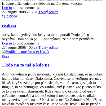
ja úplne dištancujem a s debatou na túto tému končím.
Log in
to post comments
27. august 2008 - 13:04
Trvalý odkaz
7110156064
reakcia
sorry, kámo, jediný, kto kedy na tomto portáli Tvoju prácu
okydával, som bol ja (-: ..... podotýkam, že nie som pesničkár
Log in
to post comments
27. august 2008 - 00:23
Trvalý odkaz
Kwak
...kdo na to má a kdo ne
Ahoj, dovolím si jednu myšlenku k tomu konstatování, že na dobré
hraní v hlavním čase někdo nemá. Člověku se to většinou srovná v
hlavě, když si zahraje pro pár tisíc lidí, v amfiteátru, zjistí jak to
funguje, nebo nefunguje, co zabírá, jaký je dav a kde je jeho místo.
Je to o získávání zkušeností. Když vám toto osvícený odvážný
pořadatel neumožní a touhle školou si neprojdete, pak se nikdo
nikdy nedoví, jestli na to SP má, nebo ne. Na Zahradě v Náměšti se
hrává na forbíně v hlavním čase. Je to skvělá škola. Dáš tři písně a