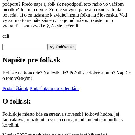
podporu? Prečo napr aj folk.sk nepodporil toto rádio vo väčšom
merítku? Je mi to divné. Zdroje sú vyčerpané a možno sa to dá
povedať aj o entuziasme k zviditeľneniu folku na Slovensku. Veď
vy sami o to nemáte záujem. To je môj názor. Skúste mi to
vyvrátiť.... som zvedavý, čo ste večerali.
cali
Vyhľadávanie
Napíšte pre folk.sk
Boli ste na koncerte? Na festivale? Počuli ste dobrý album? Napíšte
o tom všetkým!
Pridať článok
Pridať akciu do kalendára
O folk.sk
Folk.sk je miesto kde sa stretáva slovenská folková hudba, jej
fanúšikovia, muzikanti a všetci čo majú radi autentickú hudbu s
koreňmi.