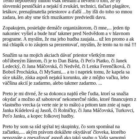
Tento nepotrebný milion však nemam a neviem o tom, že by
slovenskí pesničkári a nejakí tí zvukári, technici, tlačiari plagátov,
letákov, prenajímatelia priestorov a ďalší ...by išli do toho so mnou
zadara, len aby sme tích muzikantov predviedli davu.
Zopakujem, posielajte demáče organizátorom, či mne,... jeden tip
nakoniec vyšiel a bude hrať takmer pred Nedvědom a v hlavnom
programe. A myslím, že ma jeho hudba zaujala... už len promo a ak
má chlapík o to záujem sa prezentovať, myslím, že tento na to má !!!
Snažím sa na mojich akciach dávať priestor všetkým mne
obľúbeným žánrom, či je to Dan Bárta, či Peťo Piatko, či Janek
Ledecký, či Jana Máčovská, či Nedvěd, či Lenka Ferenčíková, či
Boboš Procházka, či MySami,... a to i napriek tomu, že kapela sa
síce ukáže, získa aspoň nejakú korunku, ale z môjho vačku, lebo
väčšina akcií je zadarmo, alebo takmer zadarmo. ...
Preto je mi divné, že sa dokonca najdú ešte ľudia, ktorí sa snažia
okydať a možno až sabotovať nekomerčné rádio, ktoré financujem z
vlastného vrecka (a verte nie je to málo) a pritom tam znie aj napr.
Janka Kúdelová aj Jasoň, či Rolničky, či Jana Máčovská, Turkovci,
Peťo Janku, a kopec folkovej hudby.
Preto by som sa rád spýtal tej skupinky, čo som spomínal na
začiatku,.... akým právom dokážete okydávať človeka, ktorého
nepoznáte a znevažovať aspoň ako takú snahu o Vašu samotnú