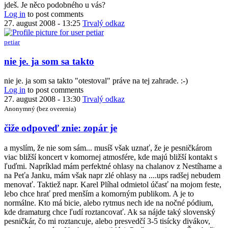
jdeš. Je něco podobného u vás?
Log in
to post comments
27. august 2008 - 13:25
Trvalý odkaz
petiar
In
nie je. ja som sa takto
reply
to
nie je. ja som sa takto "otestoval" práve na tej zahrade. :-)
...kdo
Log in
to post comments
na
27. august 2008 - 13:30
Trvalý odkaz
to
Anonymný (bez overenia)
má
a
In
čiže odpoveď znie: zopár je
kdo
reply
ne
to
a myslím, že nie som sám... musíš však uznať, že je pesničkárom
by
nie
viac bližší koncert v komornej atmosfére, kde majú bližší kontakt s
Kwak
je.
ľuďmi. Napríklad mám perfektné ohlasy na chalanov z Nestíhame a
ja
na Peťa Janku, mám však napr zlé ohlasy na ....ups radšej nebudem
som
menovať. Taktiež napr. Karel Plíhal odmietol účasť na mojom feste,
sa
lebo chce hrať pred menším a komorným publikom. A je to
takto
normálne. Kto má bicie, alebo rytmus nech ide na nočné pódium,
by
kde dramaturg chce ľudí roztancovať. Ak sa nájde taký slovenský
petiar
pesničkár, čo mi roztancuje, alebo presvedčí 3-5 tisícky divákov,