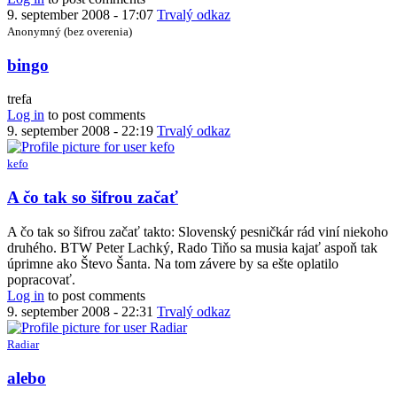
by
9. september 2008 - 17:07
Trvalý odkaz
vetroň
Anonymný (bez overenia)
In
bingo
reply
to
trefa
ja
Log in
to post comments
tipujem
9. september 2008 - 22:19
Trvalý odkaz
Števo
Šanta.
kefo
ale
by
A čo tak so šifrou začať
animus
A čo tak so šifrou začať takto: Slovenský pesničkár rád viní niekoho
druhého. BTW Peter Lachký, Rado Tiňo sa musia kajať aspoň tak
úprimne ako Števo Šanta. Na tom závere by sa ešte oplatilo
popracovať.
Log in
to post comments
9. september 2008 - 22:31
Trvalý odkaz
Radiar
In
alebo
reply