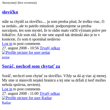
Anonymný (bez overenia)
In
slovíčko
reply
to
stále sa chytáš za slovíčko.... ja som predsa písal, že trošku viac, či
V
sa nedalo...ale to patrilo minulosti. podporujeme sa predsa
tej
navzájom, len som myslel, že to rádio malo väčší význam práve pre
šifre
folkáčov. Ale som rád, že nie sme aspoň tak detinskí ako je to v
som
kontexte, čo som ti spomínal nedávno
identifikoval
Log in
to post comments
by
27. august 2008 - 10:56
Trvalý odkaz
petiar
petiar
In
Soráč, nechcel som chytať za
reply
to
Soráč, nechcel som chytať za slovíčko. Vždy sa dá aj viac aj menej.
slovíčko
My sme si stanovili nejakú hranicu a tej sme sa držali (i keď možno
by
nebola správna, neviem).
Anonymný
Log in
to post comments
(bez
27. august 2008 - 11:00
Trvalý odkaz
overenia)
Radiar