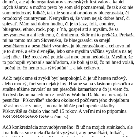
do mňa, ale aj do organizátorov slovenských festivalov a kapiel
iných žánrov. a možno preto by som rád poznamenal, že tak ako nie
som ortodoxný folkáč, tak nie som ani ortodoxný bluegrassista, či
ortodoxný countryman. Nemyslím si, že viem nejak dobre hrať, či
spievať. Mám rád dobrú hudbu, či je to jazz, folk, country,
bluegrass, ethno, rock, pop, r ´nb, gospel atd a myslím, že sa
nevysmievam ani jednemu, či druhemu. Skôr mi to prekáža. Prekáža
mi na tomto malom Slovensku, že bluegrassáci sa smejú
pesničkárom a pesničkári vysmievajú bluegrassákom a celkovo mi
je to divné, a ešte divnejšie, lebo sme myslím väčšina vyrástla na tej
istej nôte. Tiež recesivná petícia asi moc tomu nedodala. Myslím, že
to pochopili vybraní s nadhľadom, ale boli aj takí, čo mi hned volali,
"počuj to, čo hento zas rýýýpúúú"... a tak celkovo...
Ad2: nejak sme si zvykli byť nespokojní. či je už henten ružový,
alebo modrý, furt som nejaký iný. Hráme sa na vlastnom piesočku a
strašne túžime zavolať na ten piesoček kamarátov a čo ja viem čo.
Kedysi dávno na jednom z nosičov Wabiho Daňka ma nezaujala
pesnička "Pískovište" zhodou okolností počúvam jeho dvojalbum
už asi mesiac v aute,... no na to hlbšie pochopenie skladby
Pískoviště sa čakalo viac než 15 rokov. A veľmi mi to pripomína
F&C&B&E&W&T&W scénu. :-)
Ad3 konkretizácia znovuobjaveného: či už na mojich stránkach, ale
i na folk.sk sme niekoľkokrát vyzývali, aby pesničkári, folkáči,