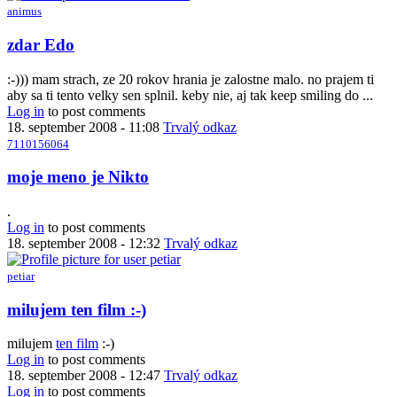
animus
In
zdar Edo
reply
to
:-))) mam strach, ze 20 rokov hrania je zalostne malo. no prajem ti
Vystupenie
aby sa ti tento velky sen splnil. keby nie, aj tak keep smiling do ...
by
Log in
to post comments
Anonymný
18. september 2008 - 11:08
Trvalý odkaz
(bez
7110156064
overenia)
In
moje meno je Nikto
reply
to
.
Vystupenie
Log in
to post comments
by
18. september 2008 - 12:32
Trvalý odkaz
Anonymný
(bez
petiar
overenia)
In
milujem ten film :-)
reply
to
milujem
ten film
:-)
moje
Log in
to post comments
meno
18. september 2008 - 12:47
Trvalý odkaz
je
Log in
to post comments