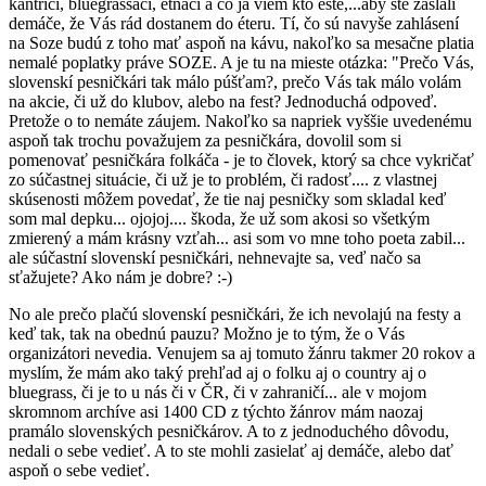
kántriči, bluegrassáci, etňáci a čo ja viem kto ešte,...aby ste zaslali
demáče, že Vás rád dostanem do éteru. Tí, čo sú navyše zahlásení
na Soze budú z toho mať aspoň na kávu, nakoľko sa mesačne platia
nemalé poplatky práve SOZE. A je tu na mieste otázka: "Prečo Vás,
slovenskí pesničkári tak málo púšťam?, prečo Vás tak málo volám
na akcie, či už do klubov, alebo na fest? Jednoduchá odpoveď.
Pretože o to nemáte záujem. Nakoľko sa napriek vyššie uvedenému
aspoň tak trochu považujem za pesničkára, dovolil som si
pomenovať pesničkára folkáča - je to človek, ktorý sa chce vykričať
zo súčastnej situácie, či už je to problém, či radosť.... z vlastnej
skúsenosti môžem povedať, že tie naj pesničky som skladal keď
som mal depku... ojojoj.... škoda, že už som akosi so všetkým
zmierený a mám krásny vzťah... asi som vo mne toho poeta zabil...
ale súčastní slovenskí pesničkári, nehnevajte sa, veď načo sa
sťažujete? Ako nám je dobre? :-)
No ale prečo plačú slovenskí pesničkári, že ich nevolajú na festy a
keď tak, tak na obednú pauzu? Možno je to tým, že o Vás
organizátori nevedia. Venujem sa aj tomuto žánru takmer 20 rokov a
myslím, že mám ako taký prehľad aj o folku aj o country aj o
bluegrass, či je to u nás či v ČR, či v zahraničí... ale v mojom
skromnom archíve asi 1400 CD z týchto žánrov mám naozaj
pramálo slovenských pesničkárov. A to z jednoduchého dôvodu,
nedali o sebe vedieť. A to ste mohli zasielať aj demáče, alebo dať
aspoň o sebe vedieť.