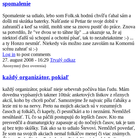
In
spomalenie
reply
to
Spomalenie sa udialo, lebo som Folk.sk hodnú chvíľu ťahal sám a
Pohled
došli mi skrátka baterky. Našťastie si Petiar tie svoje dobil v
organizátora
zahraničí a keď sa vrátil, mohli sme sa znovu pustiť do práce. Znova
by
sa potvrdilo, že "ve dvou se to táhne líp" ...a ukazuje sa, že aj
Kwak
niektorí ďalší sú schopní a ochotní písať, tak to nezahriaknime :-) ...
a ty Honzo nesmúť. Niekedy vás možno zase zavolám na Komornú
scénu zahrať si :-)
Log in
to post comments
27. august 2008 - 16:29
Trvalý odkaz
Anonymný (bez overenia)
In
každý organizátor, pokiaľ
reply
to
každý organizátor, pokiaľ nieje sebevrah počúva hlas ľudu. Mám
...kdo
dovedna vypísaných takmer 10tisíc anketových lístkov z rôznych
na
akcií, koho by chceli počuť. Samozrejme že najvaic píšu ťaháky a
to
lezie mi to na nervy. Preto na mojich akciach sú v rozumných
má
časoch aj folkáči, či kapely, či pesničkári a to i neznámi. Nemôžeš
a
nesúhlasiť. Tí, čo sa páčili postupujú do lepších časov. Kto ma
kdo
presvedčil a dramaturgicky zapasuje aj do nočných časov, tak je tam
ne
aj bez tejto skúšky. Tak ako sa to udialo Števovi. Nemôžeš povedať,
by
že som na svojcih akciach nemal folkáčov menej či viac známych.
Kwak