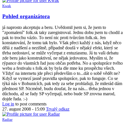
Kwak
In
Pohled organizátora
reply
to
já naprosto akceptuju a beru. Uvědomil jsem si, že jsem to
hm,
"zpomalení" folk.sk taky zaregistroval. Jednu dobu jsem tu chodil a
aby
pak to trochu vázlo. To není nic proti tvůrcům folk.sk. Jen
si
konstatování, že tomu tak bylo. Však přeci každý z nás, když něco
chápal
dělá z nadšení a nezištně, případně doufá v nějaký efekt, který se
i
třeba nedostaví, se může vyčerpat z entuziasmu. Já tu vaši debatu
mna
zde beru jako konstruktivní, ne nějak jedovatou. Myslím si, že
ako
rýpance do vlastních řad jsou občas potřeba. No a spolupráce tvého
by
webu a festivalu s folk.sk by byla dle mne ku prospěchu všech.
Anonymný
Vždyť na internetu jde přeci především o to...dát o sobě vědět ne?
(bez
Když se vymezí jasně pravidla spolupráce, pak to funguje. Co se
overenia)
týká nás v Bohunicích, pak tedy za sebe prohlašuji, že milerád dám
přednost SP. Nicméně, budu doufat, že na nás... třeba jednou v
důchodu, až se řady SP vyčerpají, nebo bude SP zrovna marod,
dojde řada. :-)
Log in
to post comments
27. august 2008 - 15:09
Trvalý odkaz
Radiar