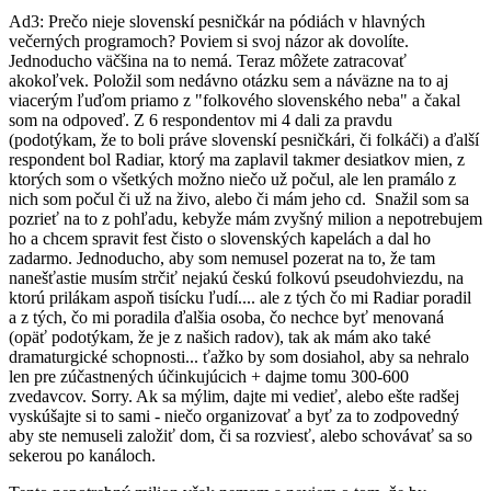
Ad3: Prečo nieje slovenskí pesničkár na pódiách v hlavných
večerných programoch? Poviem si svoj názor ak dovolíte.
Jednoducho väčšina na to nemá. Teraz môžete zatracovať
akokoľvek. Položil som nedávno otázku sem a náväzne na to aj
viacerým ľuďom priamo z "folkového slovenského neba" a čakal
som na odpoveď. Z 6 respondentov mi 4 dali za pravdu
(podotýkam, že to boli práve slovenskí pesničkári, či folkáči) a ďalší
respondent bol Radiar, ktorý ma zaplavil takmer desiatkov mien, z
ktorých som o všetkých možno niečo už počul, ale len pramálo z
nich som počul či už na živo, alebo či mám jeho cd. Snažil som sa
pozrieť na to z pohľadu, kebyže mám zvyšný milion a nepotrebujem
ho a chcem spravit fest čisto o slovenských kapelách a dal ho
zadarmo. Jednoducho, aby som nemusel pozerat na to, že tam
nanešťastie musím strčiť nejakú českú folkovú pseudohviezdu, na
ktorú prilákam aspoň tisícku ľudí.... ale z tých čo mi Radiar poradil
a z tých, čo mi poradila ďalšia osoba, čo nechce byť menovaná
(opäť podotýkam, že je z našich radov), tak ak mám ako také
dramaturgické schopnosti... ťažko by som dosiahol, aby sa nehralo
len pre zúčastnených účinkujúcich + dajme tomu 300-600
zvedavcov. Sorry. Ak sa mýlim, dajte mi vedieť, alebo ešte radšej
vyskúšajte si to sami - niečo organizovať a byť za to zodpovedný
aby ste nemuseli založiť dom, či sa rozviesť, alebo schovávať sa so
sekerou po kanáloch.