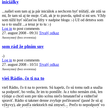
In
iniciálky
reply
to
...našiel som tam aj ja pár iniciálok a nechcem byť trúfalý, ale zdá sa
šifra
mi, že tam sú aj tie moje. Cali, ak je to pravda, splnil si mi sen. Vždy
by
som túžil byť súčasťou šifry v nadpise blogu :-) Už od detstva som
cali
sa o to snažil ...a teraz je to tu :-)
Log in
to post comments
27. august 2008 - 09:31
Trvalý odkaz
Anonymný (bez overenia)
In
som rád že plním sny
reply
to
-)
iniciálky
Log in
to post comments
by
27. august 2008 - 10:51
Trvalý odkaz
Radiar
Anonymný (bez overenia)
In
vieš Rádio, čo ti na to
reply
to
vieš Rádio, čo ti na to poviem. Sú kapelz, čo sú tomu radi a snažia
Je
sa podporiť, bo vedia, že im to pomôže. Ja z toho nemám zisk, len
to
výdaje a chcel som pre túto scénu niečo hmatateľné a viditeľné
poriadne
spraviť. Rádio si takmer denne zvyšuje počúvanosť (jasné že sú aj
dlhý
výkyvy), ale podľa niektorích má zmysel.... Prečo to nepodporiť vo
článok,