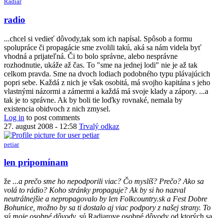
Radiar
In
radio
reply
to
...chcel si vedieť dôvody,tak som ich napísal. Spôsob a formu
hm,
spolupráce či propagácie sme zvolili takú, aká sa nám videla byť
nerozumiem.
vhodná a prijateľná. Či to bolo správne, alebo nesprávne
som
rozhodnutie, ukáže až čas. To "sme na jednej lodi" nie je až tak
myslel,
celkom pravda. Sme na dvoch lodiach podobného typu plávajúcich
by
popri sebe. Každá z nich je však osobitá, má svojho kapitána s jeho
Anonymný
vlastnými názormi a zámermi a každá má svoje klady a zápory. ...a
(bez
tak je to správne. Ak by boli tie loďky rovnaké, nemala by
overenia)
existencia obidvoch z nich zmysel.
Log in
to post comments
27. august 2008 - 12:58
Trvalý odkaz
petiar
In
len pripomínam
reply
to
že
...a prečo sme ho nepodporili viac? Čo myslíš? Prečo? Ako sa
hmmm
volá to rádio? Koho stránky propaguje? Ak by si ho nazval
by
neutrálnejšie a nepropagovalo by len Folkcountry.sk a Fest Dobre
Radiar
Bohunice, možno by sa ti dostalo aj viac podpory z našej strany. To
sú moje osobné dôvody.
sú Radiarove osobné dôvody od ktorých sa