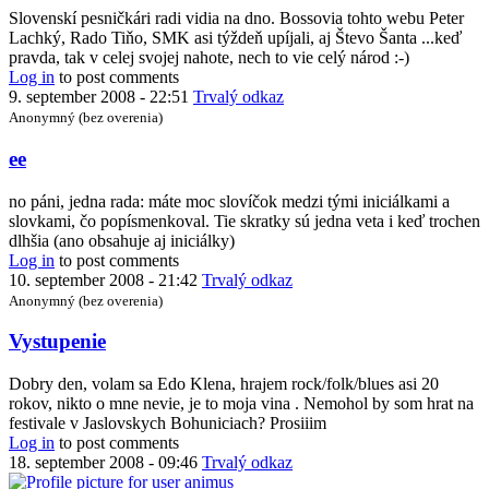
to
Slovenskí pesničkári radi vidia na dno. Bossovia tohto webu Peter
A
Lachký, Rado Tiňo, SMK asi týždeň upíjali, aj Števo Šanta ...keď
čo
pravda, tak v celej svojej nahote, nech to vie celý národ :-)
tak
Log in
to post comments
so
9. september 2008 - 22:51
Trvalý odkaz
šifrou
Anonymný (bez overenia)
začať
by
In
ee
kefo
reply
to
no páni, jedna rada: máte moc slovíčok medzi tými iniciálkami a
alebo
slovkami, čo popísmenkoval. Tie skratky sú jedna veta i keď trochen
by
dlhšia (ano obsahuje aj iniciálky)
Radiar
Log in
to post comments
10. september 2008 - 21:42
Trvalý odkaz
Anonymný (bez overenia)
Vystupenie
Dobry den, volam sa Edo Klena, hrajem rock/folk/blues asi 20
rokov, nikto o mne nevie, je to moja vina . Nemohol by som hrat na
festivale v Jaslovskych Bohuniciach? Prosiiim
Log in
to post comments
18. september 2008 - 09:46
Trvalý odkaz