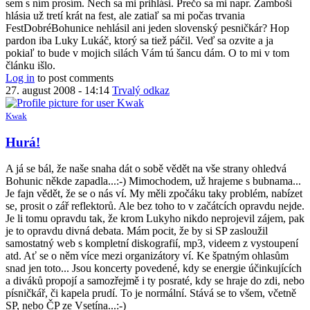
sem s ním prosím. Nech sa mi prihlási. Prečo sa mi napr. Žamboši
hlásia už tretí krát na fest, ale zatiaľ sa mi počas trvania
FestDobréBohunice nehlásil ani jeden slovenský pesničkár? Hop
pardon iba Luky Lukáč, ktorý sa tiež páčil. Veď sa ozvite a ja
pokiaľ to bude v mojich silách Vám tú šancu dám. O to mi v tom
článku išlo.
Log in
to post comments
27. august 2008 - 14:14
Trvalý odkaz
Kwak
In
Hurá!
reply
to
A já se bál, že naše snaha dát o sobě vědět na vše strany ohledvá
čiže
Bohunic někde zapadla...:-) Mimochodem, už hrajeme s bubnama...
odpoveď
Je fajn vědět, že se o nás ví. My měli zpočáku taky problém, nabízet
znie:
se, prosit o zář reflektorů. Ale bez toho to v začátcích opravdu nejde.
zopár
Je li tomu opravdu tak, že krom Lukyho nikdo neprojevil zájem, pak
je
je to opravdu divná debata. Mám pocit, že by si SP zasloužil
by
samostatný web s kompletní diskografií, mp3, videem z vystoupení
Anonymný
atd. Ať se o něm více mezi organizátory ví. Ke špatným ohlasům
(bez
snad jen toto... Jsou koncerty povedené, kdy se energie účinkujících
overenia)
a diváků propojí a samozřejmě i ty posraté, kdy se hraje do zdi, nebo
písničkář, či kapela prudí. To je normální. Stává se to všem, včetně
SP, nebo ČP ze Vsetína...:-)