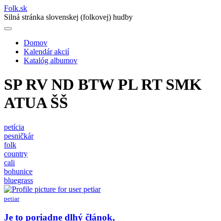
Folk
.
sk
Silná stránka slovenskej (folkovej) hudby
Domov
Kalendár akcií
Main
Katalóg albumov
navigation
SP RV ND BTW PL RT SMK
ATUA ŠŠ
petícia
pesničkár
folk
country
cali
bohunice
bluegrass
petiar
Je to poriadne dlhý článok,