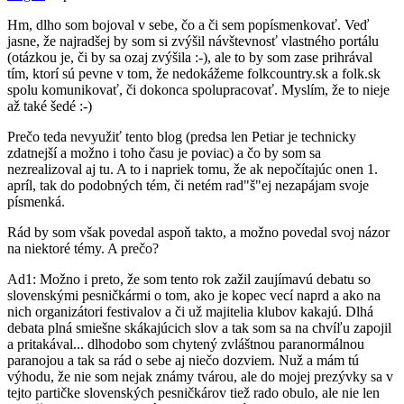
Nikto
by
Hm, dlho som bojoval v sebe, čo a či sem popísmenkovať. Veď
7110156064
jasne, že najradšej by som si zvýšil návštevnosť vlastného portálu
(otázkou je, či by sa ozaj zvýšila :-), ale to by som zase prihrával
tím, ktorí sú pevne v tom, že nedokážeme folkcountry.sk a folk.sk
spolu komunikovať, či dokonca spolupracovať. Myslím, že to nieje
až také šedé :-)
Prečo teda nevyužiť tento blog (predsa len Petiar je technicky
zdatnejší a možno i toho času je poviac) a čo by som sa
nezrealizoval aj tu. A to i napriek tomu, že ak nepočítajúc onen 1.
apríl, tak do podobných tém, či netém rad"š"ej nezapájam svoje
písmenká.
Rád by som však povedal aspoň takto, a možno povedal svoj názor
na niektoré témy. A prečo?
Ad1: Možno i preto, že som tento rok zažil zaujímavú debatu so
slovenskými pesničkármi o tom, ako je kopec vecí naprd a ako na
nich organizátori festivalov a či už majitelia klubov kakajú. Dlhá
debata plná smiešne skákajúcich slov a tak som sa na chvíľu zapojil
a pritakával... dlhodobo som chytený zvláštnou paranormálnou
paranojou a tak sa rád o sebe aj niečo dozviem. Nuž a mám tú
výhodu, že nie som nejak známy tvárou, ale do mojej prezývky sa v
tejto partičke slovenských pesničkárov tiež rado obulo, ale nie len