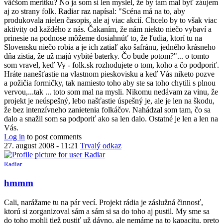
väčšom merítku? No ja som si len myslel, že by tam mal byť záujem
by
aj zo strany folk. Radiar raz napísal: "Scéna má na to, aby
petiar
produkovala nielen časopis, ale aj viac akcií. Chcelo by to však viac
aktivity od každého z nás. Čakaním, že nám niekto niečo vybaví a
prinesie na podnose môžeme dosiahnúť to, že ľudia, ktorí tu na
Slovensku niečo robia a je ich zatiaľ ako šafránu, jedného krásneho
dňa zistia, že už majú vybité baterky. Čo bude potom?"... o tomto
som vravel, keď Vy - folk.sk rozhodujete o tom, koho a čo podporiť.
Hráte nanešťastie na vlastnom pieskovisku a keď Vás niketo pozve
a požičia formičky, tak namiesto toho aby ste sa toho chytili s plnou
vervou,...tak ... toto som mal na mysli. Nikomu nedávam za vinu, že
projekt je neúspešný, lebo našťastie úspešný je, ale je len na škodu,
že bez intenzívneho zanietenia folkáčov. Nahádzal som tam, čo sa
dalo a snažil som sa podporiť ako sa len dalo. Ostatné je len a len na
Vás.
Log in
to post comments
27. august 2008 - 11:21
Trvalý odkaz
Radiar
In
hmmm
reply
to
Cali, narážame tu na pár vecí. Projekt rádia je záslužná činnosť,
vieš
ktorú si zorganizoval sám a sám si sa do toho aj pustil. My sme sa
Rádio,
do toho mohli tiež pustiť už dávno, ale nemáme na to kapacitu, preto