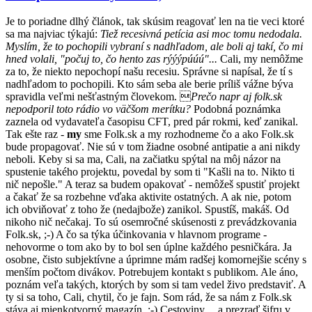
Je to poriadne dlhý článok, tak skúsim reagovať len na tie veci ktoré
sa ma najviac týkajú:
Tiež recesivná petícia asi moc tomu nedodala.
Myslím, že to pochopili vybraní s nadhľadom, ale boli aj takí, čo mi
hned volali, "počuj to, čo hento zas rýýýpúúú"...
Cali, my nemôžme
za to, že niekto nepochopí našu recesiu. Správne si napísal, že tí s
nadhľadom to pochopili. Kto sám seba ale berie príliš vážne býva
spravidla veľmi nešťastným človekom. 
Prečo napr aj folk.sk
nepodporil toto rádio vo väčšom merítku?
Podobná poznámka
zaznela od vydavateľa časopisu CFT, pred pár rokmi, keď zanikal.
Tak ešte raz -
my
sme Folk.sk a my rozhodneme čo a ako Folk.sk
bude propagovať. Nie sú v tom žiadne osobné antipatie a ani nikdy
neboli. Keby si sa ma, Cali, na začiatku spýtal na môj názor na
spustenie takého projektu, povedal by som ti "Kašli na to. Nikto ti
nič nepošle." A teraz sa budem opakovať - nemôžeš spustiť projekt
a čakať že sa rozbehne vďaka aktivite ostatných. A ak nie, potom
ich obviňovať z toho že (nedajbože) zanikol. Spustíš, makáš. Od
nikoho nič nečakaj. To sú osemročné skúsenosti z prevádzkovania
Folk.sk, ;-) A čo sa týka účinkovania v hlavnom programe -
nehovorme o tom ako by to bol sen úplne každého pesničkára. Ja
osobne, čisto subjektívne a úprimne mám radšej komornejšie scény s
menším počtom divákov. Potrebujem kontakt s publikom. Ale áno,
poznám veľa takých, ktorých by som si tam vedel živo predstaviť. A
ty si sa toho, Cali, chytil, čo je fajn. Som rád, že sa nám z Folk.sk
stáva aj mienkotvorný magazín. :-) Cestoviny. ...a prezraď šifru v