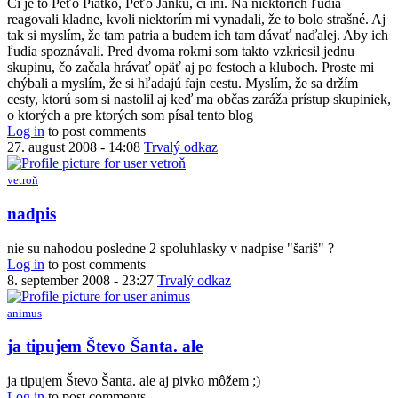
Či je to Peťo Piatko, Peťo Janku, či iní. Na niektorích ľudia
reagovali kladne, kvoli niektorím mi vynadali, že to bolo strašné. Aj
tak si myslím, že tam patria a budem ich tam dávať naďalej. Aby ich
ľudia spoznávali. Pred dvoma rokmi som takto vzkriesil jednu
skupinu, čo začala hrávať opäť aj po festoch a kluboch. Proste mi
chýbali a myslím, že si hľadajú fajn cestu. Myslím, že sa držím
cesty, ktorú som si nastolil aj keď ma občas zaráža prístup skupiniek,
o ktorých a pre ktorých som písal tento blog
Log in
to post comments
27. august 2008 - 14:08
Trvalý odkaz
vetroň
nadpis
nie su nahodou posledne 2 spoluhlasky v nadpise "šariš" ?
Log in
to post comments
8. september 2008 - 23:27
Trvalý odkaz
animus
In
ja tipujem Števo Šanta. ale
reply
to
ja tipujem Števo Šanta. ale aj pivko môžem ;)
nadpis
Log in
to post comments