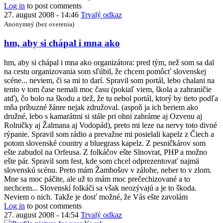
Log in
to post comments
27. august 2008 - 14:46
Trvalý odkaz
Anonymný (bez overenia)
In
hm, aby si chápal i mna ako
reply
to
hm, aby si chápal i mna ako organizátora: pred tým, než som sa dal
Hurá!
na cestu organizovania som sľúbil, že chcem pomôcť slovenskej
by
scéne... neviem, či sa mi to darí. Spravil som portál, lebo chalani na
Kwak
tento v tom čase nemali moc času (pokiaľ viem, škola a zahraničie
atď), čo bolo na škodu a tiež, že tu nebol portál, ktorý by tieto podľa
mňa príbuzné žánre nejak združoval. (aspoň ja ich beriem ako
družné, lebo s kamarátmi si stále pri ohni zahráme aj Ozvenu aj
Rolničky aj Žalmana aj Vodopád), preto mi leze na nervy toto divné
rýpanie. Spravil som rádio a prevažne mi posielali kapelz z Čiech a
potom slovenské country a bluegrass kapelz. Z pesničkárov som
ešte zabudol na Orfeusa. Z folkáčov ešte Slnovrat, PHP a možno
ešte pár. Spravil som fest, kde som chcel odprezentovať najmä
slovenskú scénu. Preto mám Žambošov v zálohe, neber to v zlom.
Mne sa moc páčite, ale už to mám moc prečechizované a to
nechcem... Slovenskí folkáči sa však neozývajú a je to škoda.
Neviem o nich. Takže je dosť možné, že Vás ešte zavolám
Log in
to post comments
27. august 2008 - 14:54
Trvalý odkaz