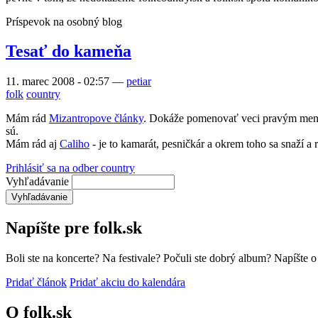
Príspevok na osobný blog
Tesať do kameňa
11. marec 2008 - 02:57
—
petiar
folk
country
Mám rád
Mizantropove články
. Dokáže pomenovať veci pravým menom
sú.
Mám rád aj
Caliho
- je to kamarát, pesničkár a okrem toho sa snaží a 
Prihlásiť sa na odber country
Vyhľadávanie
Napíšte pre folk.sk
Boli ste na koncerte? Na festivale? Počuli ste dobrý album? Napíšte 
Pridať článok
Pridať akciu do kalendára
O folk.sk