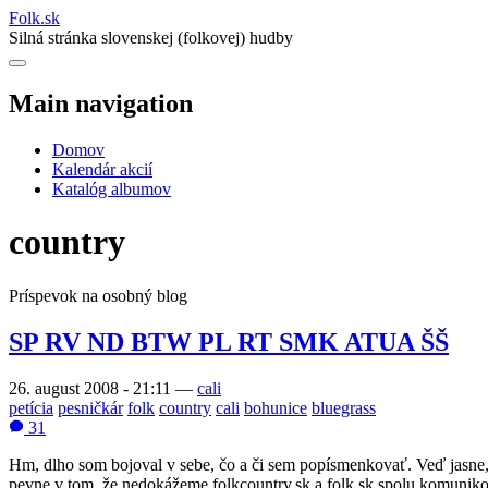
Folk
.
sk
Silná stránka slovenskej (folkovej) hudby
Main navigation
Domov
Kalendár akcií
Katalóg albumov
country
Príspevok na osobný blog
SP RV ND BTW PL RT SMK ATUA ŠŠ
26. august 2008 - 21:11
—
cali
petícia
pesničkár
folk
country
cali
bohunice
bluegrass
31
Hm, dlho som bojoval v sebe, čo a či sem popísmenkovať. Veď jasne, že 
pevne v tom, že nedokážeme folkcountry.sk a folk.sk spolu komunikov