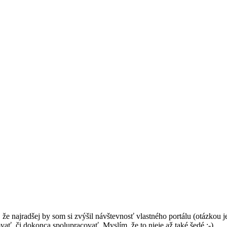
najradšej by som si zvýšil návštevnosť vlastného portálu (otázkou je, či
ať, či dokonca spolupracovať. Myslím, že to nieje až také šedé :-)