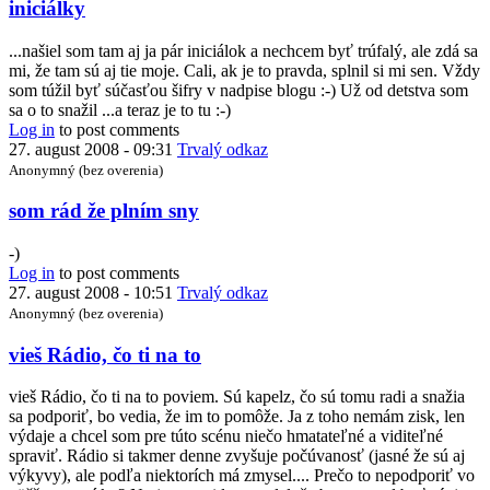
In
iniciálky
reply
to
...našiel som tam aj ja pár iniciálok a nechcem byť trúfalý, ale zdá sa
šifra
mi, že tam sú aj tie moje. Cali, ak je to pravda, splnil si mi sen. Vždy
by
som túžil byť súčasťou šifry v nadpise blogu :-) Už od detstva som
cali
sa o to snažil ...a teraz je to tu :-)
Log in
to post comments
27. august 2008 - 09:31
Trvalý odkaz
Anonymný (bez overenia)
In
som rád že plním sny
reply
to
-)
iniciálky
Log in
to post comments
by
27. august 2008 - 10:51
Trvalý odkaz
Radiar
Anonymný (bez overenia)
In
vieš Rádio, čo ti na to
reply
to
vieš Rádio, čo ti na to poviem. Sú kapelz, čo sú tomu radi a snažia
Je
sa podporiť, bo vedia, že im to pomôže. Ja z toho nemám zisk, len
to
výdaje a chcel som pre túto scénu niečo hmatateľné a viditeľné
poriadne
spraviť. Rádio si takmer denne zvyšuje počúvanosť (jasné že sú aj
dlhý
výkyvy), ale podľa niektorích má zmysel.... Prečo to nepodporiť vo
článok,