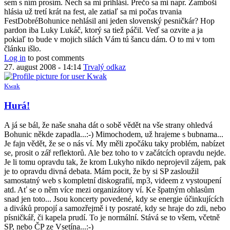
sem s ním prosím. Nech sa mi prihlási. Prečo sa mi napr. Žamboši
hlásia už tretí krát na fest, ale zatiaľ sa mi počas trvania
FestDobréBohunice nehlásil ani jeden slovenský pesničkár? Hop
pardon iba Luky Lukáč, ktorý sa tiež páčil. Veď sa ozvite a ja
pokiaľ to bude v mojich silách Vám tú šancu dám. O to mi v tom
článku išlo.
Log in
to post comments
27. august 2008 - 14:14
Trvalý odkaz
Kwak
In
Hurá!
reply
to
A já se bál, že naše snaha dát o sobě vědět na vše strany ohledvá
čiže
Bohunic někde zapadla...:-) Mimochodem, už hrajeme s bubnama...
odpoveď
Je fajn vědět, že se o nás ví. My měli zpočáku taky problém, nabízet
znie:
se, prosit o zář reflektorů. Ale bez toho to v začátcích opravdu nejde.
zopár
Je li tomu opravdu tak, že krom Lukyho nikdo neprojevil zájem, pak
je
je to opravdu divná debata. Mám pocit, že by si SP zasloužil
by
samostatný web s kompletní diskografií, mp3, videem z vystoupení
Anonymný
atd. Ať se o něm více mezi organizátory ví. Ke špatným ohlasům
(bez
snad jen toto... Jsou koncerty povedené, kdy se energie účinkujících
overenia)
a diváků propojí a samozřejmě i ty posraté, kdy se hraje do zdi, nebo
písničkář, či kapela prudí. To je normální. Stává se to všem, včetně
SP, nebo ČP ze Vsetína...:-)