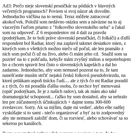
Ad3: Prečo nieje slovenskí pesničkár na pódiách v hlavných
večerných programoch? Poviem si svoj názor ak dovolíte.
Jednoducho väčšina na to nemá. Teraz môžete zatracovať
akokoľvek. Položil som nedávno otázku sem a náväzne na to aj
viacerým ľuďom priamo z "folkového slovenského neba" a čakal
som na odpoveď. Z 6 respondentov mi 4 dali za pravdu
(podotýkam, že to boli práve slovenskí pesničkári, či folkáči) a ďalší
respondent bol Radiar, ktorý ma zaplavil takmer desiatkov mien, z
ktorých som o všetkých možno niečo už počul, ale len pramálo z
nich som počul či už na živo, alebo či mám jeho cd. Snažil som sa
pozrieť na to z pohľadu, kebyže mám zvyšný milion a nepotrebujem
ho a chcem spravit fest čisto o slovenských kapelách a dal ho
zadarmo. Jednoducho, aby som nemusel pozerat na to, že tam
nanešťastie musím strčiť nejakú českú folkovú pseudohviezdu, na
ktorú prilákam aspoň tisícku ľudí.... ale z tých čo mi Radiar poradil
a z tých, čo mi poradila ďalšia osoba, čo nechce byť menovaná
(opäť podotýkam, že je z našich radov), tak ak mám ako také
dramaturgické schopnosti... ťažko by som dosiahol, aby sa nehralo
len pre zúčastnených účinkujúcich + dajme tomu 300-600
zvedavcov. Sorry. Ak sa mýlim, dajte mi vedieť, alebo ešte radšej
vyskúšajte si to sami - niečo organizovať a byť za to zodpovedný
aby ste nemuseli založiť dom, či sa rozviesť, alebo schovávať sa so
sekerou po kanáloch.