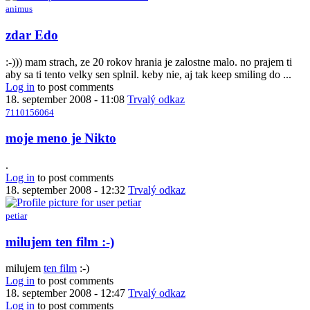
animus
In
zdar Edo
reply
to
:-))) mam strach, ze 20 rokov hrania je zalostne malo. no prajem ti
Vystupenie
aby sa ti tento velky sen splnil. keby nie, aj tak keep smiling do ...
by
Log in
to post comments
Anonymný
18. september 2008 - 11:08
Trvalý odkaz
(bez
7110156064
overenia)
In
moje meno je Nikto
reply
to
.
Vystupenie
Log in
to post comments
by
18. september 2008 - 12:32
Trvalý odkaz
Anonymný
(bez
petiar
overenia)
In
milujem ten film :-)
reply
to
milujem
ten film
:-)
moje
Log in
to post comments
meno
18. september 2008 - 12:47
Trvalý odkaz
je
Log in
to post comments