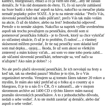
kántriči, bluegrassáci, etňáci a čo ja viem kto ešte,...aby ste zaslali
demáče, že Vás rád dostanem do éteru. Tí, čo sú navyše zahlásení
na Soze budú z toho mať aspoň na kávu, nakoľko sa mesačne platia
nemalé poplatky práve SOZE. A je tu na mieste otázka: "Prečo Vás,
slovenskí pesničkári tak málo púšťam?, prečo Vás tak málo volám
na akcie, či už do klubov, alebo na fest? Jednoduchá odpoveď.
Pretože o to nemáte záujem. Nakoľko sa napriek vyššie uvedenému
aspoň tak trochu považujem za pesničkára, dovolil som si
pomenovať pesničkára folkáča - je to človek, ktorý sa chce vykričať
zo súčastnej situácie, či už je to problém, či radosť.... z vlastnej
skúsenosti môžem povedať, že tie naj pesničky som skladal keď
som mal depku... ojojoj.... škoda, že už som akosi so všetkým
zmierený a mám krásny vzťah... asi som vo mne toho poeta zabil...
ale súčastní slovenskí pesničkári, nehnevajte sa, veď načo sa
sťažujete? Ako nám je dobre? :-)
No ale prečo plačú slovenskí pesničkári, že ich nevolajú na festy a
keď tak, tak na obednú pauzu? Možno je to tým, že o Vás
organizátori nevedia. Venujem sa aj tomuto žánru takmer 20 rokov a
myslím, že mám ako taký prehľad aj o folku aj o country aj o
bluegrass, či je to u nás či v ČR, či v zahraničí... ale v mojom
skromnom archíve asi 1400 CD z týchto žánrov mám naozaj
pramálo slovenských pesničkárov. A to z jednoduchého dôvodu,
nedali o sebe vedieť. A to ste mohli zasielať aj demáče, alebo dať
aspoň o sebe vedieť.