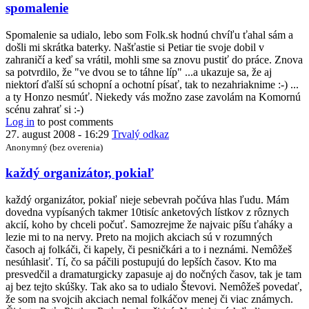
In
spomalenie
reply
to
Spomalenie sa udialo, lebo som Folk.sk hodnú chvíľu ťahal sám a
Pohled
došli mi skrátka baterky. Našťastie si Petiar tie svoje dobil v
organizátora
zahraničí a keď sa vrátil, mohli sme sa znovu pustiť do práce. Znova
by
sa potvrdilo, že "ve dvou se to táhne líp" ...a ukazuje sa, že aj
Kwak
niektorí ďalší sú schopní a ochotní písať, tak to nezahriaknime :-) ...
a ty Honzo nesmúť. Niekedy vás možno zase zavolám na Komornú
scénu zahrať si :-)
Log in
to post comments
27. august 2008 - 16:29
Trvalý odkaz
Anonymný (bez overenia)
In
každý organizátor, pokiaľ
reply
to
každý organizátor, pokiaľ nieje sebevrah počúva hlas ľudu. Mám
...kdo
dovedna vypísaných takmer 10tisíc anketových lístkov z rôznych
na
akcií, koho by chceli počuť. Samozrejme že najvaic píšu ťaháky a
to
lezie mi to na nervy. Preto na mojich akciach sú v rozumných
má
časoch aj folkáči, či kapely, či pesničkári a to i neznámi. Nemôžeš
a
nesúhlasiť. Tí, čo sa páčili postupujú do lepších časov. Kto ma
kdo
presvedčil a dramaturgicky zapasuje aj do nočných časov, tak je tam
ne
aj bez tejto skúšky. Tak ako sa to udialo Števovi. Nemôžeš povedať,
by
že som na svojcih akciach nemal folkáčov menej či viac známych.
Kwak