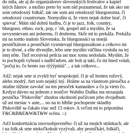
do mňa, ale aj do organizátorov slovenských festivalov a kapiel
iných žánrov. a možno preto by som rád poznamenal, že tak ako nie
som ortodoxný folkáč, tak nie som ani ortodoxný bluegrassista, či
ortodoxný countryman. Nemyslím si, že viem nejak dobre hrať, či
spievať. Mám rád dobrú hudbu, či je to jazz, folk, country,
bluegrass, ethno, rock, pop, r ´nb, gospel atd a myslím, že sa
nevysmievam ani jednemu, či druhemu. Skôr mi to prekáža. Prekáža
mi na tomto malom Slovensku, že bluegrassáci sa smejú
pesničkárom a pesničkári vysmievajú bluegrassákom a celkovo mi
je to divné, a ešte divnejšie, lebo sme myslím väčšina vyrástla na tej
istej nôte. Tiež recesivná petícia asi moc tomu nedodala. Myslím, že
to pochopili vybraní s nadhľadom, ale boli aj takí, čo mi hned volali,
"počuj to, čo hento zas rýýýpúúú"... a tak celkovo...
Ad2: nejak sme si zvykli byť nespokojní. či je už henten ružový,
alebo modrý, furt som nejaký iný. Hráme sa na vlastnom piesočku a
strašne túžime zavolať na ten piesoček kamarátov a čo ja viem čo.
Kedysi dávno na jednom z nosičov Wabiho Daňka ma nezaujala
pesnička "Pískovište" zhodou okolností počúvam jeho dvojalbum
už asi mesiac v aute,... no na to hlbšie pochopenie skladby
Pískoviště sa čakalo viac než 15 rokov. A veľmi mi to pripomína
F&C&B&E&W&T&W scénu. :-)
Ad3 konkretizácia znovuobjaveného: či už na mojich stránkach, ale
i na folk.sk sme niekoľkokrát vyzývali, aby pesničkári, folkáči,