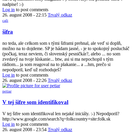
nadpise! :-)
Log in
to post comments
26. august 2008 - 22:15
Trvalý odkaz
cali
In
šifra
reply
to
no teda, ale celkom som s tými šiframi prehnal, ale veď si doplň,
Je
možno na to dojdeme. SP je hádam jasné, - je to spokojný poslucháč
to
(počkaj, teraz neviem, či slovenský pesničkár?, alebo ... no som
poriadne
zvedavý na tvoje lúskanie... btw, asi si ma nepochopil s tým
dlhý
rádiom... ja som reagoval na to plakanie... a ...hm, prečo si
článok,
nepodporil, keď už rozhoduješ?
by
Log in
to post comments
petiar
26. august 2008 - 22:26
Trvalý odkaz
petiar
In
V tej šifre som identifikoval
reply
to
V tej šifre som identifikoval len nejaké iniciály. :-) Nepodporil?
šifra
http://www.google.com/search?q=folkcountry+site:folk.sk
by
Log in
to post comments
cali
26. august 2008 - 23:54
Trvalý odkaz