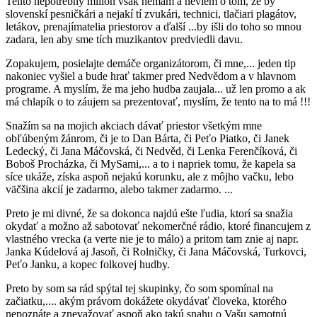
Tento nepotrebný milion však nemam a neviem o tom, že by
slovenskí pesničkári a nejakí tí zvukári, technici, tlačiari plagátov,
letákov, prenajímatelia priestorov a ďalší ...by išli do toho so mnou
zadara, len aby sme tích muzikantov predviedli davu.
Zopakujem, posielajte demáče organizátorom, či mne,... jeden tip
nakoniec vyšiel a bude hrať takmer pred Nedvědom a v hlavnom
programe. A myslím, že ma jeho hudba zaujala... už len promo a ak
má chlapík o to záujem sa prezentovať, myslím, že tento na to má !!!
Snažím sa na mojich akciach dávať priestor všetkým mne
obľúbeným žánrom, či je to Dan Bárta, či Peťo Piatko, či Janek
Ledecký, či Jana Máčovská, či Nedvěd, či Lenka Ferenčíková, či
Boboš Procházka, či MySami,... a to i napriek tomu, že kapela sa
síce ukáže, získa aspoň nejakú korunku, ale z môjho vačku, lebo
väčšina akcií je zadarmo, alebo takmer zadarmo. ...
Preto je mi divné, že sa dokonca najdú ešte ľudia, ktorí sa snažia
okydať a možno až sabotovať nekomerčné rádio, ktoré financujem z
vlastného vrecka (a verte nie je to málo) a pritom tam znie aj napr.
Janka Kúdelová aj Jasoň, či Rolničky, či Jana Máčovská, Turkovci,
Peťo Janku, a kopec folkovej hudby.
Preto by som sa rád spýtal tej skupinky, čo som spomínal na
začiatku,.... akým právom dokážete okydávať človeka, ktorého
nepoznáte a znevažovať aspoň ako takú snahu o Vašu samotnú