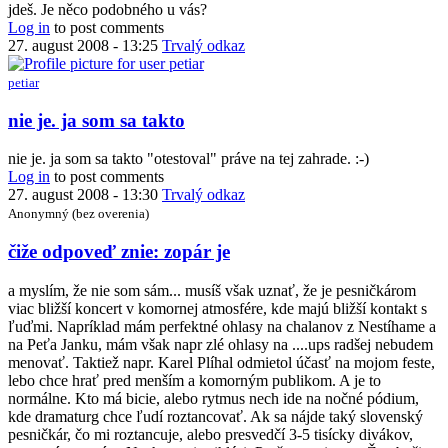
jdeš. Je něco podobného u vás?
Log in
to post comments
27. august 2008 - 13:25
Trvalý odkaz
petiar
In
nie je. ja som sa takto
reply
to
nie je. ja som sa takto "otestoval" práve na tej zahrade. :-)
...kdo
Log in
to post comments
na
27. august 2008 - 13:30
Trvalý odkaz
to
Anonymný (bez overenia)
má
a
In
čiže odpoveď znie: zopár je
kdo
reply
ne
to
a myslím, že nie som sám... musíš však uznať, že je pesničkárom
by
nie
viac bližší koncert v komornej atmosfére, kde majú bližší kontakt s
Kwak
je.
ľuďmi. Napríklad mám perfektné ohlasy na chalanov z Nestíhame a
ja
na Peťa Janku, mám však napr zlé ohlasy na ....ups radšej nebudem
som
menovať. Taktiež napr. Karel Plíhal odmietol účasť na mojom feste,
sa
lebo chce hrať pred menším a komorným publikom. A je to
takto
normálne. Kto má bicie, alebo rytmus nech ide na nočné pódium,
by
kde dramaturg chce ľudí roztancovať. Ak sa nájde taký slovenský
petiar
pesničkár, čo mi roztancuje, alebo presvedčí 3-5 tisícky divákov,