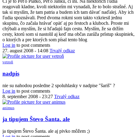
Či je to Peťo Piatko, Peťo Janku, či iní. Na niektorích ľudia
reagovali kladne, kvoli niektorím mi vynadali, že to bolo strašné. Aj
tak si myslím, že tam patria a budem ich tam dávať naďalej. Aby ich
ľudia spoznávali. Pred dvoma rokmi som takto vzkriesil jednu
skupinu, čo začala hrávať opäť aj po festoch a kluboch. Proste mi
chýbali a myslím, že si hľadajú fajn cestu. Myslím, že sa držím
cesty, ktorú som si nastolil aj keď ma občas zaráža prístup skupiniek,
o ktorých a pre ktorých som písal tento blog
Log in
to post comments
27. august 2008 - 14:08
Trvalý odkaz
vetroň
nadpis
nie su nahodou posledne 2 spoluhlasky v nadpise "šariš" ?
Log in
to post comments
8. september 2008 - 23:27
Trvalý odkaz
animus
In
ja tipujem Števo Šanta. ale
reply
to
ja tipujem Števo Šanta. ale aj pivko môžem ;)
nadpis
Log in
to post comments