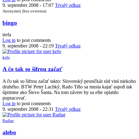
by
9. september 2008 - 17:07
Trvalý odkaz
vetroň
Anonymný (bez overenia)
In
bingo
reply
to
trefa
ja
Log in
to post comments
tipujem
9. september 2008 - 22:19
Trvalý odkaz
Števo
Šanta.
kefo
ale
by
A čo tak so šifrou začať
animus
A čo tak so šifrou začať takto: Slovenský pesničkár rád viní niekoho
druhého. BTW Peter Lachký, Rado Tiňo sa musia kajať aspoň tak
úprimne ako Števo Šanta. Na tom závere by sa ešte oplatilo
popracovať.
Log in
to post comments
9. september 2008 - 22:31
Trvalý odkaz
Radiar
In
alebo
reply