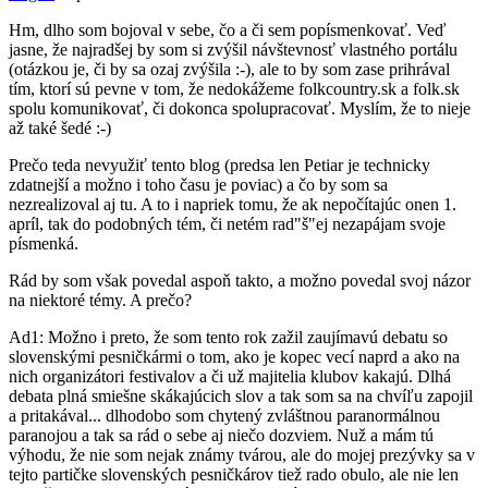
Nikto
by
Hm, dlho som bojoval v sebe, čo a či sem popísmenkovať. Veď
7110156064
jasne, že najradšej by som si zvýšil návštevnosť vlastného portálu
(otázkou je, či by sa ozaj zvýšila :-), ale to by som zase prihrával
tím, ktorí sú pevne v tom, že nedokážeme folkcountry.sk a folk.sk
spolu komunikovať, či dokonca spolupracovať. Myslím, že to nieje
až také šedé :-)
Prečo teda nevyužiť tento blog (predsa len Petiar je technicky
zdatnejší a možno i toho času je poviac) a čo by som sa
nezrealizoval aj tu. A to i napriek tomu, že ak nepočítajúc onen 1.
apríl, tak do podobných tém, či netém rad"š"ej nezapájam svoje
písmenká.
Rád by som však povedal aspoň takto, a možno povedal svoj názor
na niektoré témy. A prečo?
Ad1: Možno i preto, že som tento rok zažil zaujímavú debatu so
slovenskými pesničkármi o tom, ako je kopec vecí naprd a ako na
nich organizátori festivalov a či už majitelia klubov kakajú. Dlhá
debata plná smiešne skákajúcich slov a tak som sa na chvíľu zapojil
a pritakával... dlhodobo som chytený zvláštnou paranormálnou
paranojou a tak sa rád o sebe aj niečo dozviem. Nuž a mám tú
výhodu, že nie som nejak známy tvárou, ale do mojej prezývky sa v
tejto partičke slovenských pesničkárov tiež rado obulo, ale nie len