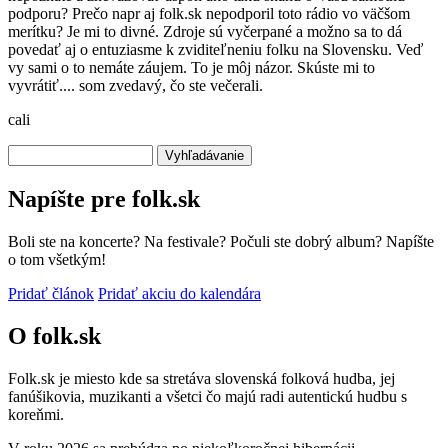
podporu? Prečo napr aj folk.sk nepodporil toto rádio vo väčšom
merítku? Je mi to divné. Zdroje sú vyčerpané a možno sa to dá
povedať aj o entuziasme k zviditeľneniu folku na Slovensku. Veď
vy sami o to nemáte záujem. To je môj názor. Skúste mi to
vyvrátiť.... som zvedavý, čo ste večerali.
cali
Vyhľadávanie
Napíšte pre folk.sk
Boli ste na koncerte? Na festivale? Počuli ste dobrý album? Napíšte
o tom všetkým!
Pridať článok
Pridať akciu do kalendára
O folk.sk
Folk.sk je miesto kde sa stretáva slovenská folková hudba, jej
fanúšikovia, muzikanti a všetci čo majú radi autentickú hudbu s
koreňmi.