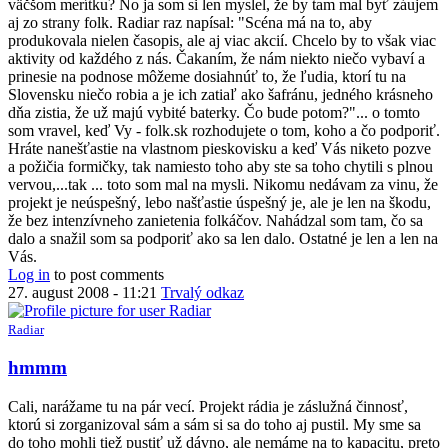
väčšom merítku? No ja som si len myslel, že by tam mal byť záujem
by
aj zo strany folk. Radiar raz napísal: "Scéna má na to, aby
petiar
produkovala nielen časopis, ale aj viac akcií. Chcelo by to však viac
aktivity od každého z nás. Čakaním, že nám niekto niečo vybaví a
prinesie na podnose môžeme dosiahnúť to, že ľudia, ktorí tu na
Slovensku niečo robia a je ich zatiaľ ako šafránu, jedného krásneho
dňa zistia, že už majú vybité baterky. Čo bude potom?"... o tomto
som vravel, keď Vy - folk.sk rozhodujete o tom, koho a čo podporiť.
Hráte nanešťastie na vlastnom pieskovisku a keď Vás niketo pozve
a požičia formičky, tak namiesto toho aby ste sa toho chytili s plnou
vervou,...tak ... toto som mal na mysli. Nikomu nedávam za vinu, že
projekt je neúspešný, lebo našťastie úspešný je, ale je len na škodu,
že bez intenzívneho zanietenia folkáčov. Nahádzal som tam, čo sa
dalo a snažil som sa podporiť ako sa len dalo. Ostatné je len a len na
Vás.
Log in
to post comments
27. august 2008 - 11:21
Trvalý odkaz
Radiar
In
hmmm
reply
to
Cali, narážame tu na pár vecí. Projekt rádia je záslužná činnosť,
vieš
ktorú si zorganizoval sám a sám si sa do toho aj pustil. My sme sa
Rádio,
do toho mohli tiež pustiť už dávno, ale nemáme na to kapacitu, preto