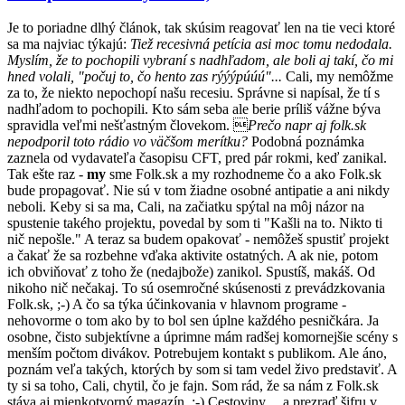
Je to poriadne dlhý článok, tak skúsim reagovať len na tie veci ktoré
sa ma najviac týkajú:
Tiež recesivná petícia asi moc tomu nedodala.
Myslím, že to pochopili vybraní s nadhľadom, ale boli aj takí, čo mi
hned volali, "počuj to, čo hento zas rýýýpúúú"...
Cali, my nemôžme
za to, že niekto nepochopí našu recesiu. Správne si napísal, že tí s
nadhľadom to pochopili. Kto sám seba ale berie príliš vážne býva
spravidla veľmi nešťastným človekom. 
Prečo napr aj folk.sk
nepodporil toto rádio vo väčšom merítku?
Podobná poznámka
zaznela od vydavateľa časopisu CFT, pred pár rokmi, keď zanikal.
Tak ešte raz -
my
sme Folk.sk a my rozhodneme čo a ako Folk.sk
bude propagovať. Nie sú v tom žiadne osobné antipatie a ani nikdy
neboli. Keby si sa ma, Cali, na začiatku spýtal na môj názor na
spustenie takého projektu, povedal by som ti "Kašli na to. Nikto ti
nič nepošle." A teraz sa budem opakovať - nemôžeš spustiť projekt
a čakať že sa rozbehne vďaka aktivite ostatných. A ak nie, potom
ich obviňovať z toho že (nedajbože) zanikol. Spustíš, makáš. Od
nikoho nič nečakaj. To sú osemročné skúsenosti z prevádzkovania
Folk.sk, ;-) A čo sa týka účinkovania v hlavnom programe -
nehovorme o tom ako by to bol sen úplne každého pesničkára. Ja
osobne, čisto subjektívne a úprimne mám radšej komornejšie scény s
menším počtom divákov. Potrebujem kontakt s publikom. Ale áno,
poznám veľa takých, ktorých by som si tam vedel živo predstaviť. A
ty si sa toho, Cali, chytil, čo je fajn. Som rád, že sa nám z Folk.sk
stáva aj mienkotvorný magazín. :-) Cestoviny. ...a prezraď šifru v