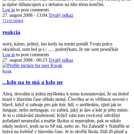
ja úplne dištancujem a s debatou na túto tému končím.
Log in
to post comments
27. august 2008 - 13:04
Trvalý odkaz
7110156064
reakcia
sorry, kámo, jediný, kto kedy na tomto portáli Tvoju prácu
okydával, som bol ja (-: ..... podotýkam, že nie som pesničkár
Log in
to post comments
27. august 2008 - 00:23
Trvalý odkaz
Kwak
...kdo na to má a kdo ne
Ahoj, dovolím si jednu myšlenku k tomu konstatování, že na dobré
hraní v hlavním čase někdo nemá. Člověku se to většinou srovná v
hlavě, když si zahraje pro pár tisíc lidí, v amfiteátru, zjistí jak to
funguje, nebo nefunguje, co zabírá, jaký je dav a kde je jeho místo.
Je to o získávání zkušeností. Když vám toto osvícený odvážný
pořadatel neumožní a touhle školou si neprojdete, pak se nikdo
nikdy nedoví, jestli na to SP má, nebo ne. Na Zahradě v Náměšti se
hrává na forbíně v hlavním čase. Je to skvělá škola. Dáš tři písně a