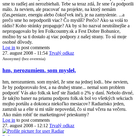
čo
sme to radšej ani nerozbiehali. Tebe sa teraz zdá, že sme ťa podporili
ti
málo. Ja neviem, ale pracovať na projekte, na ktorý nemám
na
(čas,peniaze, energiu alebo čokoľvek iné), je na zamyslenie. ...a
to
prečo sme ho nepodporili viac? Čo myslíš? Prečo? Ako sa volá to
by
rádio? Koho stránky propaguje? Ak by si ho nazval neutrálnejšie a
Anonymný
nepropagovalo by len Folkcountry.sk a Fest Dobre Bohunice,
(bez
možno by sa ti dostalo aj viac podpory z našej strany. To sú moje
overenia)
osobné dôvody.
Log in
to post comments
27. august 2008 - 11:54
Trvalý odkaz
Anonymný (bez overenia)
In
hm, nerozumiem. som myslel,
reply
to
hm, nerozumiem. som myslel, že sme na jednej lodi.. btw neviem,
hmmm
že by podporovalo fest, a na druhej strane... nemal som problem
by
podporiť Vás ako folk.sk keď ste žiadali o 2% y daní. Nebolo divné,
Radiar
že takýto baner na priamu podporu folk.sk bol vo všetkých sekciach
mojho portálu a dokonca niekoľko mesiacov? Radiarisko jeden,
zamzsli sa a ešte si mi stále nepovedal, čo si mal včera na večeru.
Ako mám robiť tie marketingové prieskumy?
Log in
to post comments
27. august 2008 - 12:12
Trvalý odkaz