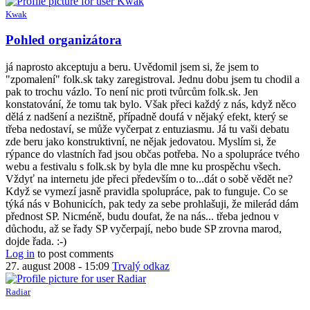
Kwak
In
Pohled organizátora
reply
to
já naprosto akceptuju a beru. Uvědomil jsem si, že jsem to
hm,
"zpomalení" folk.sk taky zaregistroval. Jednu dobu jsem tu chodil a
aby
pak to trochu vázlo. To není nic proti tvůrcům folk.sk. Jen
si
konstatování, že tomu tak bylo. Však přeci každý z nás, když něco
chápal
dělá z nadšení a nezištně, případně doufá v nějaký efekt, který se
i
třeba nedostaví, se může vyčerpat z entuziasmu. Já tu vaši debatu
mna
zde beru jako konstruktivní, ne nějak jedovatou. Myslím si, že
ako
rýpance do vlastních řad jsou občas potřeba. No a spolupráce tvého
by
webu a festivalu s folk.sk by byla dle mne ku prospěchu všech.
Anonymný
Vždyť na internetu jde přeci především o to...dát o sobě vědět ne?
(bez
Když se vymezí jasně pravidla spolupráce, pak to funguje. Co se
overenia)
týká nás v Bohunicích, pak tedy za sebe prohlašuji, že milerád dám
přednost SP. Nicméně, budu doufat, že na nás... třeba jednou v
důchodu, až se řady SP vyčerpají, nebo bude SP zrovna marod,
dojde řada. :-)
Log in
to post comments
27. august 2008 - 15:09
Trvalý odkaz
Radiar