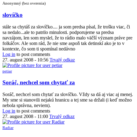
Anonymný (bez overenia)
In
slovíčko
reply
to
stále sa chytáš za slovíčko.... ja som predsa písal, že trošku viac, či
V
sa nedalo...ale to patrilo minulosti. podporujeme sa predsa
tej
navzájom, len som myslel, že to rádio malo väčší význam práve pre
šifre
folkáčov. Ale som rád, že nie sme aspoň tak detinskí ako je to v
som
kontexte, čo som ti spomínal nedávno
identifikoval
Log in
to post comments
by
27. august 2008 - 10:56
Trvalý odkaz
petiar
petiar
In
Soráč, nechcel som chytať za
reply
to
Soráč, nechcel som chytať za slovíčko. Vždy sa dá aj viac aj menej.
slovíčko
My sme si stanovili nejakú hranicu a tej sme sa držali (i keď možno
by
nebola správna, neviem).
Anonymný
Log in
to post comments
(bez
27. august 2008 - 11:00
Trvalý odkaz
overenia)
Radiar