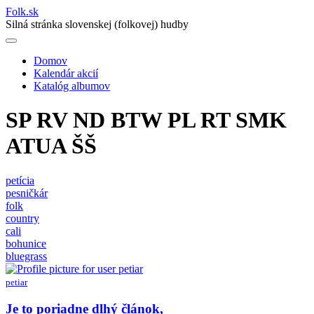
Folk
.
sk
Silná stránka slovenskej (folkovej) hudby
Domov
Kalendár akcií
Main
Katalóg albumov
navigation
SP RV ND BTW PL RT SMK
ATUA ŠŠ
petícia
pesničkár
folk
country
cali
bohunice
bluegrass
petiar
Je to poriadne dlhý článok,