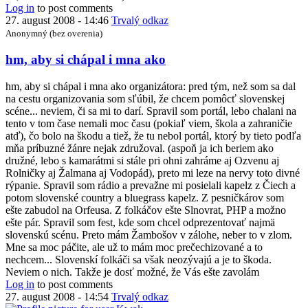
Log in
to post comments
27. august 2008 - 14:46
Trvalý odkaz
Anonymný (bez overenia)
In
hm, aby si chápal i mna ako
reply
to
hm, aby si chápal i mna ako organizátora: pred tým, než som sa dal
Hurá!
na cestu organizovania som sľúbil, že chcem pomôcť slovenskej
by
scéne... neviem, či sa mi to darí. Spravil som portál, lebo chalani na
Kwak
tento v tom čase nemali moc času (pokiaľ viem, škola a zahraničie
atď), čo bolo na škodu a tiež, že tu nebol portál, ktorý by tieto podľa
mňa príbuzné žánre nejak združoval. (aspoň ja ich beriem ako
družné, lebo s kamarátmi si stále pri ohni zahráme aj Ozvenu aj
Rolničky aj Žalmana aj Vodopád), preto mi leze na nervy toto divné
rýpanie. Spravil som rádio a prevažne mi posielali kapelz z Čiech a
potom slovenské country a bluegrass kapelz. Z pesničkárov som
ešte zabudol na Orfeusa. Z folkáčov ešte Slnovrat, PHP a možno
ešte pár. Spravil som fest, kde som chcel odprezentovať najmä
slovenskú scénu. Preto mám Žambošov v zálohe, neber to v zlom.
Mne sa moc páčite, ale už to mám moc prečechizované a to
nechcem... Slovenskí folkáči sa však neozývajú a je to škoda.
Neviem o nich. Takže je dosť možné, že Vás ešte zavolám
Log in
to post comments
27. august 2008 - 14:54
Trvalý odkaz