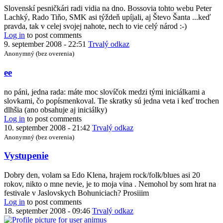
to
Slovenskí pesničkári radi vidia na dno. Bossovia tohto webu Peter
A
Lachký, Rado Tiňo, SMK asi týždeň upíjali, aj Števo Šanta ...keď
čo
pravda, tak v celej svojej nahote, nech to vie celý národ :-)
tak
Log in
to post comments
so
9. september 2008 - 22:51
Trvalý odkaz
šifrou
Anonymný (bez overenia)
začať
by
In
ee
kefo
reply
to
no páni, jedna rada: máte moc slovíčok medzi tými iniciálkami a
alebo
slovkami, čo popísmenkoval. Tie skratky sú jedna veta i keď trochen
by
dlhšia (ano obsahuje aj iniciálky)
Radiar
Log in
to post comments
10. september 2008 - 21:42
Trvalý odkaz
Anonymný (bez overenia)
Vystupenie
Dobry den, volam sa Edo Klena, hrajem rock/folk/blues asi 20
rokov, nikto o mne nevie, je to moja vina . Nemohol by som hrat na
festivale v Jaslovskych Bohuniciach? Prosiiim
Log in
to post comments
18. september 2008 - 09:46
Trvalý odkaz