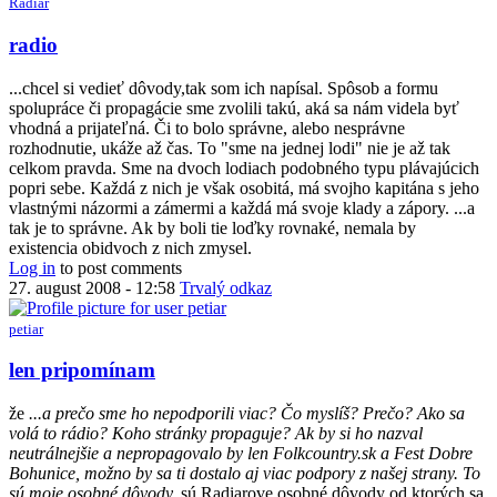
Radiar
In
radio
reply
to
...chcel si vedieť dôvody,tak som ich napísal. Spôsob a formu
hm,
spolupráce či propagácie sme zvolili takú, aká sa nám videla byť
nerozumiem.
vhodná a prijateľná. Či to bolo správne, alebo nesprávne
som
rozhodnutie, ukáže až čas. To "sme na jednej lodi" nie je až tak
myslel,
celkom pravda. Sme na dvoch lodiach podobného typu plávajúcich
by
popri sebe. Každá z nich je však osobitá, má svojho kapitána s jeho
Anonymný
vlastnými názormi a zámermi a každá má svoje klady a zápory. ...a
(bez
tak je to správne. Ak by boli tie loďky rovnaké, nemala by
overenia)
existencia obidvoch z nich zmysel.
Log in
to post comments
27. august 2008 - 12:58
Trvalý odkaz
petiar
In
len pripomínam
reply
to
že
...a prečo sme ho nepodporili viac? Čo myslíš? Prečo? Ako sa
hmmm
volá to rádio? Koho stránky propaguje? Ak by si ho nazval
by
neutrálnejšie a nepropagovalo by len Folkcountry.sk a Fest Dobre
Radiar
Bohunice, možno by sa ti dostalo aj viac podpory z našej strany. To
sú moje osobné dôvody.
sú Radiarove osobné dôvody od ktorých sa