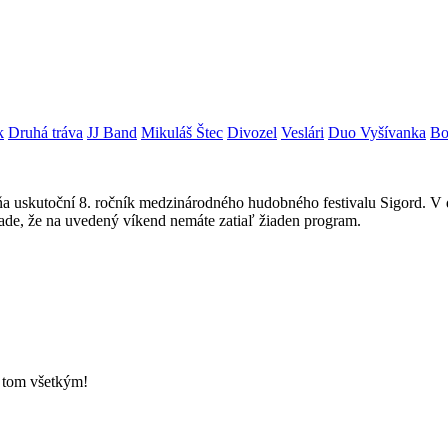
k
Druhá tráva
JJ Band
Mikuláš Štec
Divozel
Veslári
Duo Vyšívanka
Bo
elňa uskutoční 8. ročník medzinárodného hudobného festivalu Sigord. 
pade, že na uvedený víkend nemáte zatiaľ žiaden program.
o tom všetkým!