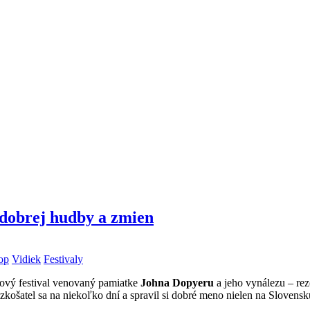
 dobrej hudby a zmien
op
Vidiek
Festivaly
ňový festival venovaný pamiatke
Johna Dopyeru
a jeho vynálezu – rez
ošatel sa na niekoľko dní a spravil si dobré meno nielen na Slovensku