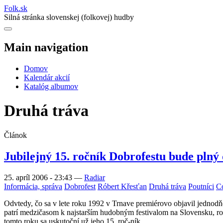
Folk
.
sk
Silná stránka slovenskej (folkovej) hudby
Main navigation
Domov
Kalendár akcií
Katalóg albumov
Druhá tráva
Článok
Jubilejný 15. ročník Dobrofestu bude plný
25. apríl 2006 - 23:43
—
Radiar
Informácia, správa
Dobrofest
Róbert Křesťan
Druhá tráva
Poutníci
C
Odvtedy, čo sa v lete roku 1992 v Trnave premiérovo objavil jednod
patrí medzičasom k najstarším hudobným festivalom na Slovensku, rozk
tomto roku sa uskutoční už jeho 15. roč-ník.