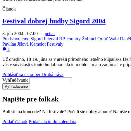
Článok
Festival dobrej hudby Sigord 2004
8. jún 2004 - 07:00
—
petiar
Predstavujeme
Sigord
Interval
BB country
Žobráci
Ortuť
Wabi Daně
Pavlína Jíšová
Kamelot
Festivaly
1
Už onedlho, 18-19. júna sa v areáli prírodného letného kúpaliska D
vás v súvislosti s touto hudobnou akciu mohlo a malo zaujímať v prí
Prihlásiť sa na odber Druhá tráva
Vyhľadávanie
Napíšte pre folk.sk
Boli ste na koncerte? Na festivale? Počuli ste dobrý album? Napíšte 
Pridať článok
Pridať akciu do kalendára