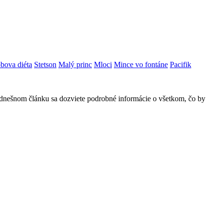
bova diéta
Stetson
Malý princ
Mloci
Mince vo fontáne
Pacifik
V dnešnom článku sa dozviete podrobné informácie o všetkom, čo by