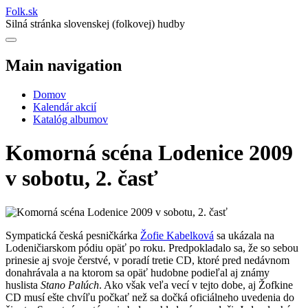
Folk
.
sk
Silná stránka slovenskej (folkovej) hudby
Main navigation
Domov
Kalendár akcií
Katalóg albumov
Komorná scéna Lodenice 2009
v sobotu, 2. časť
Sympatická česká pesničkárka
Žofie Kabelková
sa ukázala na
Lodeničiarskom pódiu opäť po roku. Predpokladalo sa, že so sebou
prinesie aj svoje čerstvé, v poradí tretie CD, ktoré pred nedávnom
donahrávala a na ktorom sa opäť hudobne podieľal aj známy
huslista
Stano Palúch
. Ako však veľa vecí v tejto dobe, aj Žofkine
CD musí ešte chvíľu počkať než sa dočká oficiálneho uvedenia do