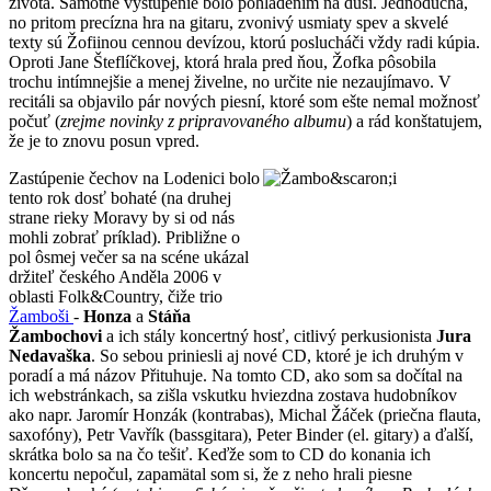
života. Samotné vystúpenie bolo pohladením na duši. Jednoduchá,
no pritom precízna hra na gitaru, zvonivý usmiaty spev a skvelé
texty sú Žofiinou cennou devízou, ktorú poslucháči vždy radi kúpia.
Oproti Jane Šteflíčkovej, ktorá hrala pred ňou, Žofka pôsobila
trochu intímnejšie a menej živelne, no určite nie nezaujímavo. V
recitáli sa objavilo pár nových piesní, ktoré som ešte nemal možnosť
počuť (
zrejme novinky z pripravovaného albumu
) a rád konštatujem,
že je to znovu posun vpred.
Zastúpenie čechov na Lodenici bolo
tento rok dosť bohaté (na druhej
strane rieky Moravy by si od nás
mohli zobrať príklad). Približne o
pol ôsmej večer sa na scéne ukázal
držiteľ českého Anděla 2006 v
oblasti Folk&Country, čiže trio
Žamboši
-
Honza
a
Stáňa
Žambochovi
a ich stály koncertný hosť, citlivý perkusionista
Jura
Nedavaška
. So sebou priniesli aj nové CD, ktoré je ich druhým v
poradí a má názov Přituhuje. Na tomto CD, ako som sa dočítal na
ich webstránkach, sa zišla vskutku hviezdna zostava hudobníkov
ako napr. Jaromír Honzák (kontrabas), Michal Žáček (priečna flauta,
saxofóny), Petr Vavřík (bassgitara), Peter Binder (el. gitary) a ďalší,
skrátka bolo sa na čo tešiť. Keďže som to CD do konania ich
koncertu nepočul, zapamätal som si, že z neho hrali piesne