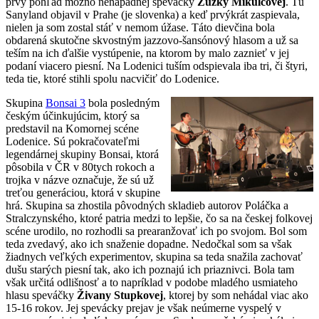
prvý pohľad možno nenápadnej speváčky
Zuzky Mikulcovej
. Tú
Sanyland objavil v Prahe (je slovenka) a keď prvýkrát zaspievala,
nielen ja som zostal stáť v nemom úžase. Táto dievčina bola
obdarená skutočne skvostným jazzovo-šansónový hlasom a už sa
teším na ich ďalšie vystúpenie, na ktorom by malo zaznieť v jej
podaní viacero piesní. Na Lodenici tuším odspievala iba tri, či štyri,
teda tie, ktoré stihli spolu nacvičiť do Lodenice.
Skupina
Bonsai 3
bola posledným
českým účinkujúcim, ktorý sa
predstavil na Komornej scéne
Lodenice. Sú pokračovateľmi
legendárnej skupiny Bonsai, ktorá
pôsobila v ČR v 80tych rokoch a
trojka v názve označuje, že sú už
treťou generáciou, ktorá v skupine
hrá. Skupina sa zhostila pôvodných skladieb autorov Poláčka a
Stralczynského, ktoré patria medzi to lepšie, čo sa na českej folkovej
scéne urodilo, no rozhodli sa prearanžovať ich po svojom. Bol som
teda zvedavý, ako ich snaženie dopadne. Nedočkal som sa však
žiadnych veľkých experimentov, skupina sa teda snažila zachovať
dušu starých piesní tak, ako ich poznajú ich priaznivci. Bola tam
však určitá odlišnosť a to napríklad v podobe mladého usmiateho
hlasu speváčky
Živany Stupkovej
, ktorej by som nehádal viac ako
15-16 rokov. Jej spevácky prejav je však neúmerne vyspelý v