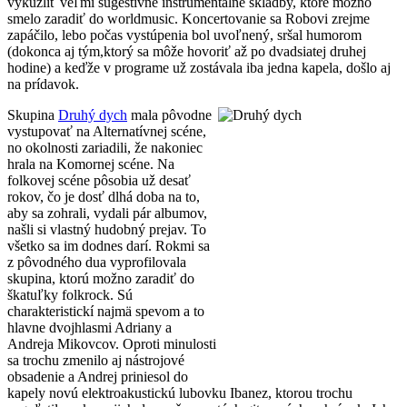
vykúzliť veľmi sugestívne inštrumentálne skladby, ktoré možno
smelo zaradiť do worldmusic. Koncertovanie sa Robovi zrejme
zapáčilo, lebo počas vystúpenia bol uvoľnený, sršal humorom
(dokonca aj tým,ktorý sa môže hovoriť až po dvadsiatej druhej
hodine) a keďže v programe už zostávala iba jedna kapela, došlo aj
na prídavok.
Skupina
Druhý dych
mala pôvodne
vystupovať na Alternatívnej scéne,
no okolnosti zariadili, že nakoniec
hrala na Komornej scéne. Na
folkovej scéne pôsobia už desať
rokov, čo je dosť dlhá doba na to,
aby sa zohrali, vydali pár albumov,
našli si vlastný hudobný prejav. To
všetko sa im dodnes darí. Rokmi sa
z pôvodného dua vyprofilovala
skupina, ktorú možno zaradiť do
škatuľky folkrock. Sú
charakteristickí najmä spevom a to
hlavne dvojhlasmi Adriany a
Andreja Mikovcov. Oproti minulosti
sa trochu zmenilo aj nástrojové
obsadenie a Andrej priniesol do
kapely novú elektroakustickú lubovku Ibanez, ktorou trochu