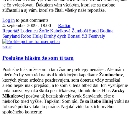
je čo vylepšovať. Ďakujem vám všetkým, ktorí ste sa osobne
zúčastnili a aj vám, ktorí ste čítali všetky naše reportáže.
Log in
to post comments
4. september 2009 - 18:00
—
Radiar
Reportáž
Lodenica
Žofie Kabelková
Žamboši
Spod Budína
Sanyland
Robo Hulej
Druhý dych
Bonsai č.3
Festivaly
petiar
Poslušne hlásim že som ti tam
Poslušne hlásim že som ti tam žiadne preklepy nenašiel. Ale mám
niečo čo by som rád napísal k niektorým kapelkám:
Žambochov
,
ktorých týmto srdečne pozdravujem, som doteraz vždy zmeškal
alebo nejak inak prepásol, a to som si teda blbec dal. Ich vystúpenie
bola naozaj vysoká škola pesničkárstva, klobúk dole. Hlas
Zuzky
Mikulcovej
posúva už beztak skvelý zvuk Sanylandu ešte o
niekoľko tried vyššie. Ťapkám! Som rád, že sa
Robo Hulej
vrátil na
folkové pódiá v takejto paráde. Nejaké videjko z ich prvého
spoločného koncertu: