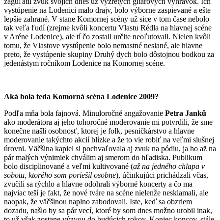
zaguľatil zvuk svojich dnes už vyzretých gitarových vyhrávok. Ich
vystúpenie na Lodenici malo drajv, bolo výborne zaspievané a ešte
lepšie zahrané. V stane Komornej scény už sice v tom čase nebolo
tak veľa ľudí (zrejme kvôli koncertu Vlastu Rédla na hlavnej scéne
v Aréne Lodenice), ale tí čo zostali určite neoľutovali. Nielen kvôli
tomu, že Vlastove vystúpenie bolo nemastné neslané, ale hlavne
preto, že vystúpenie skupiny Druhý dych bolo dôstojnou bodkou za
jedenástym ročníkom Lodenice na Komornej scéne.
Aká bola teda Komorná scéna Lodenice 2009?
Podľa mňa bola fajnová. Minuloročné angažovanie
Petra Janků
ako moderátora aj jeho tohoročné moderovanie mi potvrdili, že sme
konečne našli osobnosť, ktorej je folk, pesničkárstvo a hlavne
moderovanie takýchto akcií blízke a že to vie robiť na veľmi slušnej
úrovni. Väčšina kapiel si pochvaľovala aj zvuk na pódiu, ja ho až na
pár malých výnimiek chválim aj smerom do hľadiska. Publikum
bolo disciplinované a veľmi kultivované (
až na jedného chlapa v
sobotu, ktorého som poriešil osobne
), účinkujúci prichádzali včas,
zvučili sa rýchlo a hlavne odohrali výborné koncerty a čo ma
najviac teší je fakt, že nové tváre na scéne nielenže nesklamali, ale
naopak, že väčšinou naplno zabodovali. Iste, keď sa obzriem
dozadu, našlo by sa pár vecí, ktoré by som dnes možno urobil inak,
to už však zostane výzvou do budúcich rokov. Koniec koncov, stále