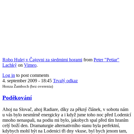
Robo Hulej v Čajovni za siedmimi horami
from
Peter "Petiar"
Lachký
on
Vimeo
.
Log in
to post comments
4. september 2009 - 18:45
Trvalý odkaz
Honza Žamboch (bez overenia)
Poděkování
Ahoj na Slovač, ahoj Radiare, díky za pěkný článek, v sobotu nám
u vás bylo nesmírně energicky a i když jsme toho noc před Lodenicí
mnoho nenaspali, na podiu mi bylo, jakobych spal před tím hraním
celý boží den. Dramaturgie alternativního stanu byla perfektní,
kdybych mohl být na Lodenici tři dny vkuse, byl bych jenom tam,