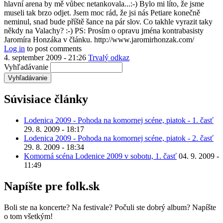
hlavní arena by mě vůbec netankovala...:-) Bylo mi líto, že jsme
museli tak brzo odjet. Jsem moc rád, že jsi nás Petiare konečně
neminul, snad bude příště šance na pár slov. Co takhle vyrazit taky
někdy na Valachy? :-) PS: Prosím o opravu jména kontrabasisty
Jaromíra Honzáka v článku. http://www.jaromirhonzak.com/
Log in
to post comments
4. september 2009 - 21:26
Trvalý odkaz
Vyhľadávanie
Súvisiace články
Lodenica 2009 - Pohoda na komornej scéne, piatok - 1. časť
29. 8. 2009 - 18:17
Lodenica 2009 - Pohoda na komornej scéne, piatok - 2. časť
29. 8. 2009 - 18:34
Komorná scéna Lodenice 2009 v sobotu, 1. časť
04. 9. 2009 -
11:49
Napíšte pre folk.sk
Boli ste na koncerte? Na festivale? Počuli ste dobrý album? Napíšte
o tom všetkým!