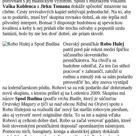
porovnaní s jej mladíckym výzorom. Spolu s mužskými vokálmi
Vaška Koblenca
a
Jirku Tomana
dokáže spôsobiť mrazenie na
chrbte. Cesty revivalových kapiel nebývajú jednoduché. Na to, aby
sa to podarilo, musí byť skupina rovnako dobrá, ak nie lepšia než
pôvodný interpret. Bonsai 3 disponuje hudobnou aj speváckou
kvalitou a keby k nej pridali ešte trochu odvahy a popustili uzdu
fantázii, bolo by nie len dosť dobré, ale priam skvelé.
Oravský pesničkár
Robo Hulej
patril pred pár rokmi medzi špičku
súčasného slovenského
pesničkárstva. Na chvíľu sa
hudobne odmlčal. Za ten čas stihol
pracovať v zahraničí, založil si
rodinu a minulý rok sa nám podarilo
presvedčiť ho, aby znova vystúpil
na lodeničiarskom pódiu. Robovi sa za rok podarilo dať dohromady
novú skupinu, s ktorou prišiel aj na Lodenicu 2009. Skupina má
názov
Spod Budína
(
podľa vrchu Budín, ktorý je súčasťou
Oravskej Magury a týči sa nad obcou Nižná na Orave
) spolu s
Robo Hulejom sa rozhodli dať nový šat staršín robovym piesňam,
ako aj vytvoriť nové originálne diela. To sa im a najmä vďaka
Robovi aj celkom dobre darí. Robo sa začal venovať gajdám, ktoré
boli slovenskými pesničkármi doposiaľ opomínaným nástrojom.
Pomocou nich, bassgitary, konga a akustickej gitary dokázali