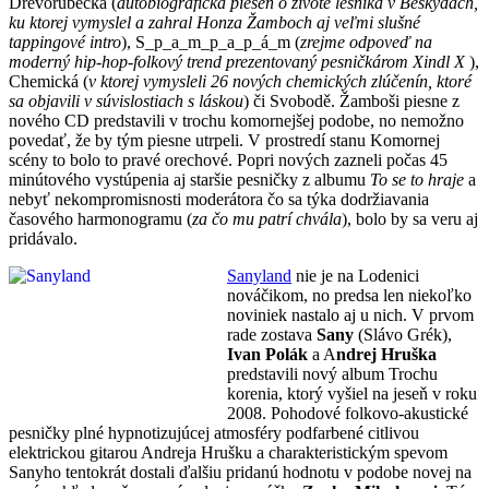
Dřevorubecká (
autobiografická pieseň o živote lesníka v Beskydách,
ku ktorej vymyslel a zahral Honza Žamboch aj veľmi slušné
tappingové intro
), S_p_a_m_p_a_p_á_m (
zrejme odpoveď na
moderný hip-hop-folkový trend prezentovaný pesničkárom Xindl X
),
Chemická (
v ktorej vymysleli 26 nových chemických zlúčenín, ktoré
sa objavili v súvislostiach s láskou
) či Svobodě. Žamboši piesne z
nového CD predstavili v trochu komornejšej podobe, no nemožno
povedať, že by tým piesne utrpeli. V prostredí stanu Komornej
scény to bolo to pravé orechové. Popri nových zazneli počas 45
minútového vystúpenia aj staršie pesničky z albumu
To se to hraje
a
nebyť nekompromisnosti moderátora čo sa týka dodržiavania
časového harmonogramu (
za čo mu patrí chvála
), bolo by sa veru aj
pridávalo.
Sanyland
nie je na Lodenici
nováčikom, no predsa len niekoľko
noviniek nastalo aj u nich. V prvom
rade zostava
Sany
(Slávo Grék),
Ivan Polák
a A
ndrej Hruška
predstavili nový album Trochu
korenia, ktorý vyšiel na jeseň v roku
2008. Pohodové folkovo-akustické
pesničky plné hypnotizujúcej atmosféry podfarbené citlivou
elektrickou gitarou Andreja Hrušku a charakteristickým spevom
Sanyho tentokrát dostali ďalšiu pridanú hodnotu v podobe novej na