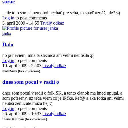
In
soráč
reply
to
...ale toto som si nemohol nechať pre seba, to snáď uznáš, nie? :-)
Radiar
Log in
to post comments
by
3. apríl 2009 - 14:55
Trvalý odkaz
Dalo
janka
In
Dalo
reply
to
no ja neviem, mna ta slecnica ani velmi neutisila :p
Radiar
Log in
to post comments
by
10. apríl 2009 - 22:03
Trvalý odkaz
Dalo
malySuvi (bez overenia)
dnes som pocul v radii o
dnes som pocul v radii o folk.SK, a tento clanok ma hned uputal, a
som poteseny. uz teda viem co je IPčke, kef@ a aka fotka ani velmi
neutisi zenu, ale muza hej ;)
Log in
to post comments
26. apríl 2009 - 10:33
Trvalý odkaz
Stano Kalman (bez overenia)