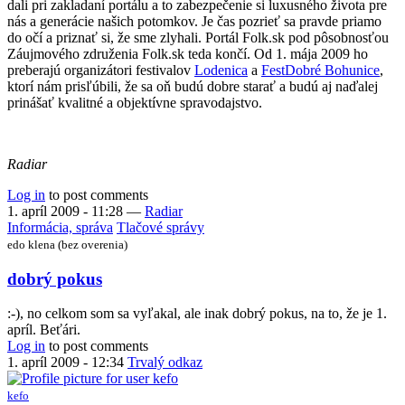
dali pri zakladaní portálu a to zabezpečenie si luxusného života pre
nás a generácie našich potomkov. Je čas pozrieť sa pravde priamo
do očí a priznať si, že sme zlyhali. Portál Folk.sk pod pôsobnosťou
Záujmového združenia Folk.sk teda končí. Od 1. mája 2009 ho
preberajú organizátori festivalov
Lodenica
a
FestDobré Bohunice
,
ktorí nám prisľúbili, že sa oň budú dobre starať a budú aj naďalej
prinášať kvalitné a objektívne spravodajstvo.
Radiar
Log in
to post comments
1. apríl 2009 - 11:28
—
Radiar
Informácia, správa
Tlačové správy
edo klena (bez overenia)
dobrý pokus
:-), no celkom som sa vyľakal, ale inak dobrý pokus, na to, že je 1.
apríl. Beťári.
Log in
to post comments
1. apríl 2009 - 12:34
Trvalý odkaz
kefo