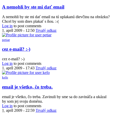
A nemohli by ste mi dať email
A nemohli by ste mi dať email na tú uplakanú dievčinu na obrázku?
Chcel by som dnes plakať s ňou. :-(
Log in
to post comments
1. apríl 2009 - 12:50
Trvalý odkaz
petiar
In
cez e-mail? :-)
reply
to
cez e-mail? :-)
A
Log in
to post comments
nemohli
1. apríl 2009 - 17:43
Trvalý odkaz
by
ste
kefo
mi
dať
In
email je všetko, čo treba.
email
reply
by
to
email je všetko, čo treba. Zavinuli by sme sa do zavináča a ukázal
kefo
cez
by som jej svoju doménu.
e-
Log in
to post comments
mail?
1. apríl 2009 - 22:59
Trvalý odkaz
:-)