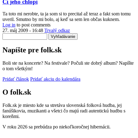
Ci jeho chlopi
Ta toto mi nerobte, ta ja som si to precital až teraz a fakt som tomu
uveril. Smutno by mi bolo, aj keď sa sem len občas kuknem.
Log in
to post comments
27. máj 2009 - 16:48
Trvalý odkaz
Vyhľadávanie
Napíšte pre folk.sk
Boli ste na koncerte? Na festivale? Počuli ste dobrý album? Napíšte
o tom všetkým!
Pridať článok
Pridať akciu do kalendára
O folk.sk
Folk.sk je miesto kde sa stretáva slovenská folková hudba, jej
fanúšikovia, muzikanti a všetci čo majú radi autentickú hudbu s
koreňmi.
V roku 2026 sa prebúdza po niekoľkoročnej hibernácii.