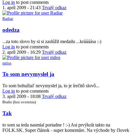
Log in
to post comments
1. apríl 2009 - 21:43
Trvalý odkaz
Radiar
In
odedza
reply
to
...za toto slovo by si si zaslúžil medailu ...kráááása :-)
Som
Log in
to post comments
rád...
2. apríl 2009 - 16:29
Trvalý odkaz
by
milos
milos
In
To som nevymyslel ja
reply
to
To som bohužiaľ nevymyslel ja, to je írečitô slovô...
odedza
Log in
to post comments
by
3. apríl 2009 - 18:08
Trvalý odkaz
Radiar
Braňo (bez overenia)
Tak
to som sa teda nasmial poriadne ! :-) Asi prvýkrát takto na
FOLK.SK. Super článok - super komentáre. Na východe by človek