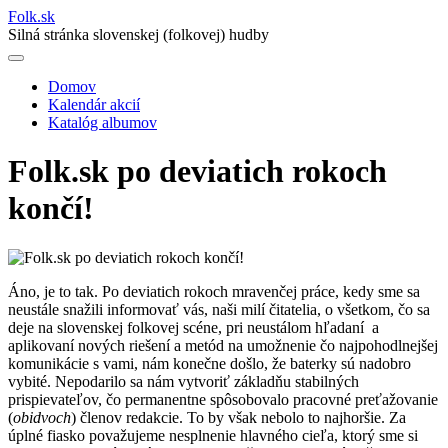
Folk
.
sk
Silná stránka slovenskej (folkovej) hudby
Domov
Kalendár akcií
Main
Katalóg albumov
navigation
Folk.sk po deviatich rokoch
končí!
Áno, je to tak. Po deviatich rokoch mravenčej práce, kedy sme sa
neustále snažili informovať vás, naši milí čitatelia, o všetkom, čo sa
deje na slovenskej folkovej scéne, pri neustálom hľadaní a
aplikovaní nových riešení a metód na umožnenie čo najpohodlnejšej
komunikácie s vami, nám konečne došlo, že baterky sú nadobro
vybité. Nepodarilo sa nám vytvoriť základňu stabilných
prispievateľov, čo permanentne spôsobovalo pracovné preťažovanie
(
obidvoch
) členov redakcie. To by však nebolo to najhoršie. Za
úplné fiasko považujeme nesplnenie hlavného cieľa, ktorý sme si