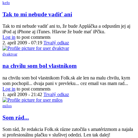
maju
kefo
by
dvaktvar
In
Tak to mi nebude vadiť ani
reply
to
Tak to mi nebude vadiť ani to, že bude Appláčka a odpustím jej aj
slovo
iPod aj iPhone aj iTunes. Hlavne že bude mať iPčku.
dyslektika
Log in
to post comments
by
2. apríl 2009 - 07:19
Trvalý odkaz
7110156064
dvaktvar
na chvilu som bol vlastnikom
na chvilu som bol vlastnikom Folk.sk ale len na malu chvilu, kym
som pochopil... dvaja pani v prevleku... cez email vas mam rad...
Log in
to post comments
1. apríl 2009 - 21:42
Trvalý odkaz
milos
Som rád...
Som rád, že redakcia Folk.sk rázne zatočila s amatérizmom a najala
si profesionálnu plačku v slušivej odedzi. Len tak dalej!