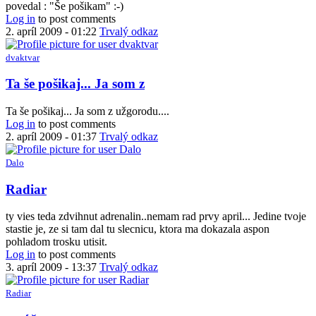
povedal : "Še pošikam" :-)
Log in
to post comments
2. apríl 2009 - 01:22
Trvalý odkaz
dvaktvar
In
Ta še pošikaj... Ja som z
reply
to
Ta še pošikaj... Ja som z užgorodu....
Tak
Log in
to post comments
by
2. apríl 2009 - 01:37
Trvalý odkaz
Braňo
(bez
Dalo
overenia)
Radiar
ty vies teda zdvihnut adrenalin..nemam rad prvy april... Jedine tvoje
stastie je, ze si tam dal tu slecnicu, ktora ma dokazala aspon
pohladom trosku utisit.
Log in
to post comments
3. apríl 2009 - 13:37
Trvalý odkaz
Radiar