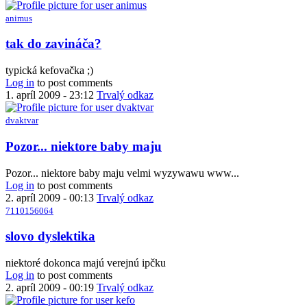
by
animus
petiar
In
tak do zavináča?
reply
to
typická kefovačka ;)
email
Log in
to post comments
je
1. apríl 2009 - 23:12
Trvalý odkaz
všetko,
čo
dvaktvar
treba.
by
In
Pozor... niektore baby maju
kefo
reply
to
Pozor... niektore baby maju velmi wyzywawu www...
email
Log in
to post comments
je
2. apríl 2009 - 00:13
Trvalý odkaz
všetko,
7110156064
čo
treba.
In
slovo dyslektika
by
reply
kefo
to
niektoré dokonca majú verejnú ipčku
Pozor...
Log in
to post comments
niektore
2. apríl 2009 - 00:19
Trvalý odkaz
baby