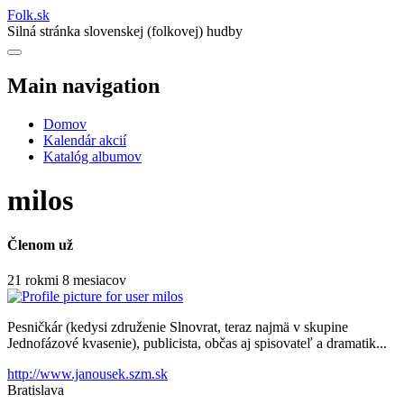
Folk
.
sk
Silná stránka slovenskej (folkovej) hudby
Main navigation
Domov
Kalendár akcií
Katalóg albumov
milos
Členom už
21 rokmi 8 mesiacov
Pesničkár (kedysi združenie Slnovrat, teraz najmä v skupine
Jednofázové kvasenie), publicista, občas aj spisovateľ a dramatik...
http://www.janousek.szm.sk
Bratislava