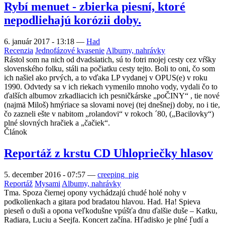
Rybí menuet - zbierka piesní, ktoré
nepodliehajú korózii doby.
6. január 2017 - 13:18
—
Had
Recenzia
Jednofázové kvasenie
Albumy, nahrávky
Rástol som na nich od dvadsiatich, sú to fotri mojej cesty cez vŕšky
slovenského folku, stáli na počiatku cesty tejto. Boli to oni, čo som
ich našiel ako prvých, a to vďaka LP vydanej v OPUS(e) v roku
1990. Odvtedy sa v ich riekach vymenilo mnoho vody, vydali čo to
ďalších albumov zrkadliacich ich pesničkárske „poČINY“ , tie nové
(najmä Miloš) hmýriace sa slovami novej (tej dnešnej) doby, no i tie,
čo zazneli ešte v nabitom „rolandovi“ v rokoch ´80, („Bacilovky“)
plné slovných hračiek a „čačiek“.
Článok
Reportáž z krstu CD Uhlopriečky hlasov
5. december 2016 - 07:57
—
creeping_pig
Reportáž
Mysami
Albumy, nahrávky
Tma. Spoza čiernej opony vychádzajú chudé holé nohy v
podkolienkach a gitara pod bradatou hlavou. Had. Ha! Spieva
pieseň o duši a opona veľkodušne vpúšťa dnu ďalšie duše – Katku,
Radiara, Luciu a Seejfa. Koncert začína. Hľadisko je plné ľudí a