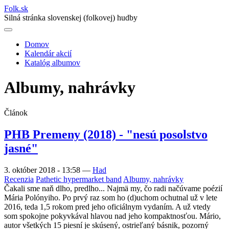
Folk
.
sk
Silná stránka slovenskej (folkovej) hudby
Domov
Kalendár akcií
Main
Katalóg albumov
navigation
Albumy, nahrávky
Článok
PHB Premeny (2018) - "nesú posolstvo
jasné"
3. október 2018 - 13:58
—
Had
Recenzia
Pathetic hypermarket band
Albumy, nahrávky
Čakali sme naň dlho, predlho... Najmä my, čo radi načúvame poézií
Mária Polónyiho. Po prvý raz som ho (d)uchom ochutnal už v lete
2016, teda 1,5 rokom pred jeho oficiálnym vydaním. A už vtedy
som spokojne pokyvkával hlavou nad jeho kompaktnosťou. Mário,
autor všetkých 15 piesní je skúsený, ostrieľaný básnik, pozorný