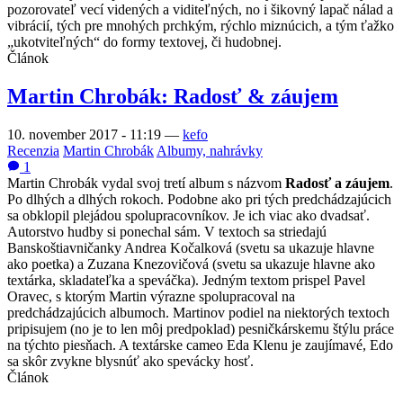
pozorovateľ vecí videných a viditeľných, no i šikovný lapač nálad a
vibrácií, tých pre mnohých prchkým, rýchlo miznúcich, a tým ťažko
„ukotviteľných“ do formy textovej, či hudobnej.
Článok
Martin Chrobák: Radosť & záujem
10. november 2017 - 11:19
—
kefo
Recenzia
Martin Chrobák
Albumy, nahrávky
1
Martin Chrobák vydal svoj tretí album s názvom
Radosť a záujem
.
Po dlhých a dlhých rokoch. Podobne ako pri tých predchádzajúcich
sa obklopil plejádou spolupracovníkov. Je ich viac ako dvadsať.
Autorstvo hudby si ponechal sám. V textoch sa striedajú
Banskoštiavničanky Andrea Kočalková (svetu sa ukazuje hlavne
ako poetka) a Zuzana Knezovičová (svetu sa ukazuje hlavne ako
textárka, skladateľka a speváčka). Jedným textom prispel Pavel
Oravec, s ktorým Martin výrazne spolupracoval na
predchádzajúcich albumoch. Martinov podiel na niektorých textoch
pripisujem (no je to len môj predpoklad) pesničkárskemu štýlu práce
na týchto piesňach. A textárske cameo Eda Klenu je zaujímavé, Edo
sa skôr zvykne blysnúť ako spevácky hosť.
Článok