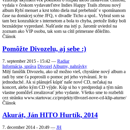
vydala v českom vydavateľstve Indies Happy Trails zbrusu nový
album Rybí menuet a krst tohto diela mal prebehnúť v spomínanom
čase na domácej scéne JFQ, v divadle Ticho a spol.. Vybral som sa
tam bez konzultácie s internetom a bola to chyba, pretože lístky boli
beznádejne vypredané. Našťastie ma istý p. Jaromír uviedol na
zoznam ako VIP osobu, tak som sa cítil primerane dôležito.
Článok
Pomôžte Divozelu, aj sebe :)
7. september 2015 - 15:42
—
Radiar
Informácia, správa
Divozel
Albumy, nahrávky
Milý fanúšik Divozelu, ako už možno vieš, chystáme nový album a
radi by sme ťa poprosili o pomoc pri jeho vytváraní. Je to
jednoduché. Ak si plánuješ kúpiť naše nové CD, nečakaj na
koncert, alebo kým CD výjde. Kúp si ho v predpredaji a tým nám
vlastne pomôžeš zrealizovať jeho vydanie. Všetko sme to rozbehli
cez stránku www.startovac.cz/projekty/divozel-nove-cd-klip-aturne/
Článok
Akurát, Ján HITO Hurtík, 2014
7. december 2014 - 20:49
—
JH