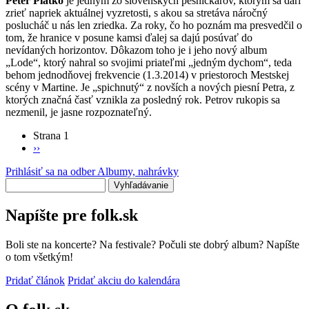
Peter Piatko
je jedným zo slovenských pesničkárov, ktorým sa darí
zrieť napriek aktuálnej vyzretosti, s akou sa stretáva náročný
poslucháč u nás len zriedka. Za roky, čo ho poznám ma presvedčil o
tom, že hranice v posune kamsi ďalej sa dajú posúvať do
nevídaných horizontov. Dôkazom toho je i jeho nový album
„Lode“, ktorý nahral so svojimi priateľmi „jedným dychom“, teda
behom jednodňovej frekvencie (1.3.2014) v priestoroch Mestskej
scény v Martine. Je „spichnutý“ z novších a nových piesní Petra, z
ktorých značná časť vznikla za posledný rok. Petrov rukopis sa
nezmenil, je jasne rozpoznateľný.
Strana 1
Ďalšia
››
Stránkovanie
strana
Prihlásiť sa na odber Albumy, nahrávky
Vyhľadávanie
Napíšte pre folk.sk
Boli ste na koncerte? Na festivale? Počuli ste dobrý album? Napíšte
o tom všetkým!
Pridať článok
Pridať akciu do kalendára