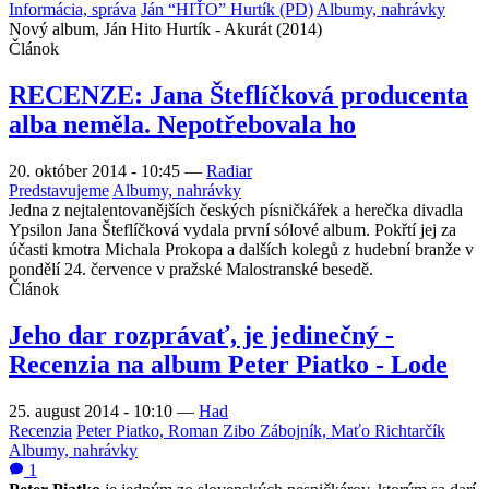
Informácia, správa
Ján “HIŤO” Hurtík (PD)
Albumy, nahrávky
Nový album, Ján Hito Hurtík - Akurát (2014)
Článok
RECENZE: Jana Šteflíčková producenta
alba neměla. Nepotřebovala ho
20. október 2014 - 10:45
—
Radiar
Predstavujeme
Albumy, nahrávky
Jedna z nejtalentovanějších českých písničkářek a herečka divadla
Ypsilon Jana Šteflíčková vydala první sólové album. Pokřtí jej za
účasti kmotra Michala Prokopa a dalších kolegů z hudební branže v
pondělí 24. července v pražské Malostranské besedě.
Článok
Jeho dar rozprávať, je jedinečný -
Recenzia na album Peter Piatko - Lode
25. august 2014 - 10:10
—
Had
Recenzia
Peter Piatko, Roman Zibo Zábojník, Maťo Richtarčík
Albumy, nahrávky
1