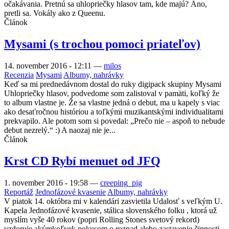
očakávania. Pretnú sa uhlopriečky hlasov tam, kde majú? Áno,
pretli sa. Vokály ako z Queenu.
Článok
Mysami (s trochou pomoci priateľov)
14. november 2016 - 12:11
—
milos
Recenzia
Mysami
Albumy, nahrávky
Keď sa mi prednedávnom dostal do ruky digipack skupiny Mysami
Uhlopriečky hlasov, podvedome som zalistoval v pamäti, koľký že
to album vlastne je. Že sa vlastne jedná o debut, ma u kapely s viac
ako desaťročnou históriou a toľkými muzikantskými individualitami
prekvapilo. Ale potom som si povedal: „Prečo nie – aspoň to nebude
debut nezrelý.“ :) A naozaj nie je...
Článok
Krst CD Rybí menuet od JFQ
1. november 2016 - 19:58
—
creeping_pig
Reportáž
Jednofázové kvasenie
Albumy, nahrávky
V piatok 14. októbra mi v kalendári zasvietila Udalosť s veľkým U.
Kapela Jednofázové kvasenie, stálica slovenského folku , ktorá už
myslím vyše 40 rokov (popri Rolling Stones svetový rekord)
vzdoruje akýmkoľvek pokusom o rozpad alebo zastavenie činnosti,