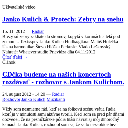
Užívateľské video
Janko Kulich & Protech: Zebry na snehu
15. 11. 2012 —
Radiar
Brezy sú zebry zakliate do stromov, kopytá v korunách a telá pod
zemou ... Text:/spev Janko Kulich Hudba/gitara: Matúš Holečka
Ústna harmonika: Števo Hlôška Perkusie: Vlado Leškovský
Nahraté: Whatever studio Prievidza dňa 04.11:2012
Čítať ďalej →
Článok
CDčka budeme na našich koncertoch
rozdávať - rozhovor s Jankom Kulichom.
24. august 2012 - 14:20
—
Radiar
Rozhovor
Janko Kulich
Muzikanti
Vždy som nesmierne rád, keď sa na folkovú scénu vrátia ľudia,
ktorí ju v minulosti sami aktívne tvorili. Keď som sa pred pár dňami
dozvedel, že na pesničkárske pódia hlási návrat aj môj dlhoročný
kamarát Janko Kulich, rozhodol som sa, že sa to nezaobíde bez