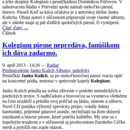
a jeho skupiny Kolegium s pesničkárkou Dominikou Fričovou. V
nahrávacom štúdiu v Prievidzi spolu nahrali niekoľko piesní,
duetov. Pieseň Keď sa káva očakáva je z autorskej dielne Janka
Kulicha. Obaja autori v súčasnosti pripravujú svoje vlastné albumy,
ale v zálohe majú aj pár ďalších spoločných piesní, či vystúpení.
Čítať ďalej →
Článok
Kolegium piesne nepredáva, fanúšikom
ich dáva zadarmo.
9. apríl 2013 - 14:26
—
Radiar
Predstavujeme
Janko Kulich
Albumy, nahrávky
Pesničkár
Janko Kulich
, sa po niekoľkoročnej pauze vracia opäť
na koncertné pódia, tentoraz v sprievode kapely
Kolegium
.
Janko Kulich prináša na scénu oživenie v podobe melodických a
poetických textov. S nadhľadom a hravosťou sa vysmieva všetkému
na čom nezáleží a prináša svoj pohľad na lásku, umenie a zábavu.
Nové CD ponúka výborný spevácky prejav, vokály ústnej
harmoniky, príjemné gitarové aranže, nechýbajú na ňom skúsení
muzikanti a hlavne piesne, ktoré potešia každého. My sme sa s
úspešným textárom a v súčasnosti aj producentom žiarskeho Céčka
stretli a položili mu zopár otázok.