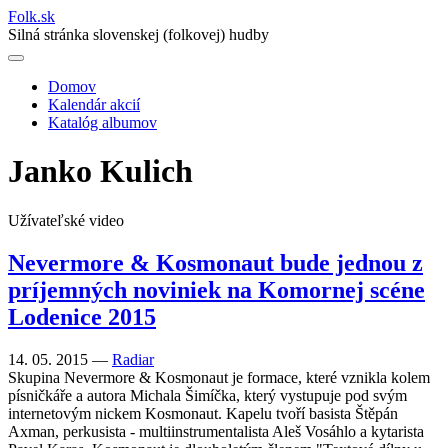
Folk
.
sk
Silná stránka slovenskej (folkovej) hudby
Domov
Kalendár akcií
Main
Katalóg albumov
navigation
Janko Kulich
Užívateľské video
Nevermore & Kosmonaut bude jednou z
príjemných noviniek na Komornej scéne
Lodenice 2015
14. 05. 2015 —
Radiar
Skupina Nevermore & Kosmonaut je formace, které vznikla kolem
písničkáře a autora Michala Šimíčka, který vystupuje pod svým
internetovým nickem Kosmonaut. Kapelu tvoří basista Štěpán
Axman, perkusista - multiinstrumentalista Aleš Vosáhlo a kytarista