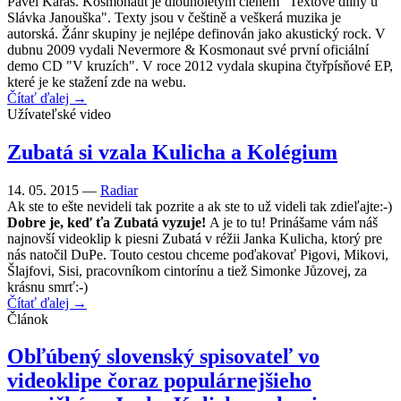
Pavel Karas. Kosmonaut je dlouholetým členem "Textové dílny u
Slávka Janouška". Texty jsou v češtině a veškerá muzika je
autorská. Žánr skupiny je nejlépe definován jako akustický rock. V
dubnu 2009 vydali Nevermore & Kosmonaut své první oficiální
demo CD "V kruzích". V roce 2012 vydala skupina čtyřpísňové EP,
které je ke stažení zde na webu.
Čítať ďalej →
Užívateľské video
Zubatá si vzala Kulicha a Kolégium
14. 05. 2015 —
Radiar
Ak ste to ešte nevideli tak pozrite a ak ste to už videli tak zdieľajte:-)
Dobre je, keď ťa Zubatá vyzuje!
A je to tu! Prinášame vám náš
najnovší videoklip k piesni Zubatá v réžii Janka Kulicha, ktorý pre
nás natočil DuPe. Touto cestou chceme poďakovať Pigovi, Mikovi,
Šlajfovi, Sisi, pracovníkom cintorínu a tiež Simonke Jůzovej, za
krásnu smrť:-)
Čítať ďalej →
Článok
Obľúbený slovenský spisovateľ vo
videoklipe čoraz populárnejšieho