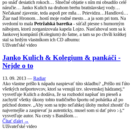
po snáď desiatich rokoch… Slnečné objatie s ním mi obsadilo celé
náručie… Janko Kulich na druhom brehu bratislavskej vody…
Nečakané zjavenie, teda aspoň pre mňa… Prievidzu…Handlovú…
Žiar nad Hronom…hostí moje rodné mesto…a ja som pri tom. Na
svedomí to mala
Petržalská baretka
- súťaž piesne s humorným
nábojom, ktorú zorganizovala kapela Lojzo. Nasťahoval som sa k
Jankovej kompánií (Kolegium) do šatne, a tam sa po chvíli krátkej
stal sa hrdým vlastníkom ich CD albumu:
Užívateľské video
Janko Kulich & Kolegium & pankáči -
Nejde o to
13. 09. 2013 —
Radiar
Ako vlastne prišlo k nápadu naspievať túto skladbu? „Prišlo mi ľúto
všetkých nešportovcov, ktorí sa venujú tzv. slovenskej hádzanej,“
vysvetľuje Kulich a dodáva, že sa rozhodol napísať im pieseň a
zachytiť všetky úkony tohto tradičného športu od pohárika až po
príchod domov. „Aby som sa tejto neľahkej úlohy mohol zhostiť čo
najvernejšie a zaspievať ju autenticky, musel som si dať pivo :-),“
vysvetľuje autor. Na cesty s Banášom…
Čítať ďalej →
Užívateľské video