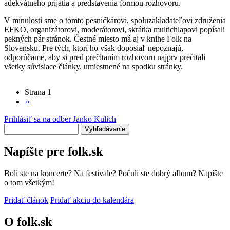
adekvátneho prijatia a predstavenia formou rozhovoru.
V minulosti sme o tomto pesničkárovi, spoluzakladateľovi združenia
EFKO, organizátorovi, moderátorovi, skrátka multichlapovi popísali
pekných pár stránok. Čestné miesto má aj v knihe Folk na
Slovensku. Pre tých, ktorí ho však doposiaľ nepoznajú,
odporúčame, aby si pred prečítaním rozhovoru najprv prečítali
všetky súvisiace články, umiestnené na spodku stránky.
Strana 1
Ďalšia
››
Stránkovanie
strana
Prihlásiť sa na odber Janko Kulich
Vyhľadávanie
Napíšte pre folk.sk
Boli ste na koncerte? Na festivale? Počuli ste dobrý album? Napíšte
o tom všetkým!
Pridať článok
Pridať akciu do kalendára
O folk.sk