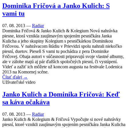
Dominika Fričová a Janko Kulich: S
vami tu
07. 08. 2013 —
Radiar
Dominika Fričová & Janko Kulich & Kolegium Nová nahrávka
piesne, ktorá vznikla zaujímavým spojením pesničkára Janka
Kulicha a jeho skupiny Kolegium s pesničkárkou Dominikou
Fričovou. V nahrávacom štúdiu v Prievidzi spolu nahrali niekoľko
piesní, duetov. Pieseň S vami tu pochádza z pera Dominike
Fričovej. Obaja autori v súčasnosti pripravujú svoje vlastné albumy,
ale v zálohe majú aj pár ďalších spoločných piesní, či vystúpení.
Videť a zažiť ich môžete už koncom augusta na festivale Lodenica
2013 na Komornej scéne.
Čítať ďalej →
Užívateľské video
Janko Kulich a Dominika Fričová: Keď
sa káva očakáva
07. 08. 2013 —
Radiar
Janko Kulich & Kolegium & Fričová Vypočujte si nové nahrávky
piesní, ktoré vznikli zaujímavým spojením pesničkára Janka Kulicha