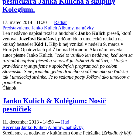
pesničkára Janka Kulicha a skupiny
Kolegium.
17. marec 2014 - 11:20
—
Radiar
Predstavujeme
Janko Kulich
Albumy, nahrávky
Len nedávno napísal textár a hudobník
Janko Kulich
pieseň, ktorú
venoval
Jozefovi Banášovi
, pričom ide o umeleckú reakciu na
knižný bestseler
Kód 1
. Klip k nej vznikal v nedeľu 9. marca v
Horných Opatovciach pri Žiari nad Hronom. Ako nám povedal
autor piesne Janko Kulich, "
celé to vzniklo len nedávno, keď som sa
rozhodol napísať pieseň a venovať ju Jožkovi Banášovi, s ktorým
pravidelne vystupujeme v spoločných programoch po celom
Slovensku. Sme priatelia, jeden druhého si vážime ako po ľudskej
tak i umeleckej stránke. Je to vzdanie pocty Jožkovi ako umelcov a
priateľovi.
"
Článok
Janko Kulich & Kolégium: Nosič
pesničiek
11. december 2013 - 14:58
—
Had
Recenzia
Janko Kulich
Albumy, nahrávky
Stretli sme sa nedávno v kultúrnom dome Petržalka (
Zrkadlový háj
),