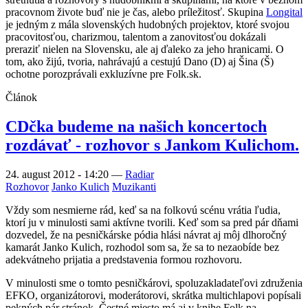
pracovnom živote buď nie je čas, alebo príležitosť. Skupina
Longital
je jedným z mála slovenských hudobných projektov, ktoré svojou
pracovitosťou, charizmou, talentom a zanovitosťou dokázali
preraziť nielen na Slovensku, ale aj ďaleko za jeho hranicami. O
tom, ako žijú, tvoria, nahrávajú a cestujú Dano (D) aj Šina (Š)
ochotne porozprávali exkluzívne pre Folk.sk.
Článok
CDčka budeme na našich koncertoch
rozdávať - rozhovor s Jankom Kulichom.
24. august 2012 - 14:20
—
Radiar
Rozhovor
Janko Kulich
Muzikanti
Vždy som nesmierne rád, keď sa na folkovú scénu vrátia ľudia,
ktorí ju v minulosti sami aktívne tvorili. Keď som sa pred pár dňami
dozvedel, že na pesničkárske pódia hlási návrat aj môj dlhoročný
kamarát Janko Kulich, rozhodol som sa, že sa to nezaobíde bez
adekvátneho prijatia a predstavenia formou rozhovoru.
V minulosti sme o tomto pesničkárovi, spoluzakladateľovi združenia
EFKO, organizátorovi, moderátorovi, skrátka multichlapovi popísali
pekných pár stránok. Čestné miesto má aj v knihe Folk na