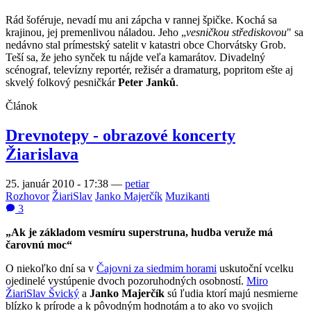
Rád šoféruje, nevadí mu ani zápcha v rannej špičke. Kochá sa
krajinou, jej premenlivou náladou. Jeho „
vesničkou střediskovou
" sa
nedávno stal prímestský satelit v katastri obce Chorvátsky Grob.
Teší sa, že jeho synček tu nájde veľa kamarátov. Divadelný
scénograf, televízny reportér, režisér a dramaturg, popritom ešte aj
skvelý folkový pesničkár
Peter Janků
.
Článok
Drevnotepy - obrazové koncerty
Žiarislava
25. január 2010 - 17:38
—
petiar
Rozhovor
ŽiariSlav
Janko Majerčík
Muzikanti
3
„Ak je základom vesmíru superstruna, hudba veruže má
čarovnú moc“
O niekoľko dní sa v
Čajovni za siedmim horami
uskutoční vcelku
ojedinelé vystúpenie dvoch pozoruhodných osobností.
Miro
ŽiariSlav Švický
a
Janko Majerčík
sú ľudia ktorí majú nesmierne
blízko k prírode a k pôvodným hodnotám a to ako vo svojich