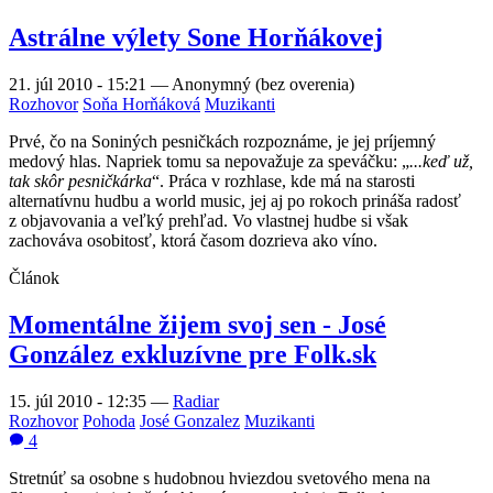
Astrálne výlety Sone Horňákovej
21. júl 2010 - 15:21
—
Anonymný (bez overenia)
Rozhovor
Soňa Horňáková
Muzikanti
Prvé, čo na Soniných pesničkách rozpoznáme, je jej príjemný
medový hlas. Napriek tomu sa nepovažuje za speváčku: „
...keď už,
tak skôr pesničkárka
“. Práca v rozhlase, kde má na starosti
alternatívnu hudbu a world music, jej aj po rokoch prináša radosť
z objavovania a veľký prehľad. Vo vlastnej hudbe si však
zachováva osobitosť, ktorá časom dozrieva ako víno.
Článok
Momentálne žijem svoj sen - José
González exkluzívne pre Folk.sk
15. júl 2010 - 12:35
—
Radiar
Rozhovor
Pohoda
José Gonzalez
Muzikanti
4
Stretnúť sa osobne s hudobnou hviezdou svetového mena na