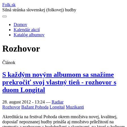
Folk
.
sk
Silná stránka slovenskej (folkovej) hudby
Domov
Kalendár akcií
Main
Katalóg albumov
navigation
Rozhovor
Článok
S každým novým albumom sa snažíme
prekročiť svoj vlastný tieň - rozhovor s
duom Longital
28. august 2012 - 13:24
—
Radiar
Rozhovor
Bažant Pohoda
Longital
Muzikanti
Akreditácia na festival Pohoda okrem množstva novej, kvalitnej,
doposiaľ nepoznanej hudby prináša aj množstvo príležitostí na
stretnutia a rozhovory s hudobníkmi a skupinami, na ktoré v bežnom