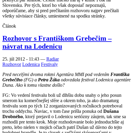
Slovensku. Pre tých, ktorí ho však doposiaľ nepoznajú,
odporúčame, aby si pred prečítaním rozhovoru najprv prečítali
všetky súvisiace články, umiestnené na spodku stránky.
Článok
Rozhovor s Františkom Grebečim –
návrat na Lodenicu
25. júl 2012 - 11:43
—
Radiar
Rozhovor
Lodenica
Festivaly
Pred necelými dvoma rokmi Agentúra MMI pod vedením
Františka
Grebečiho
(FG) a
Petra Žáka
odovzdala festival Lodenica agentúre
Duna. Ako k tomu vlastne došlo?
FG: Vo vedení festivalu boli už dlhšiu dobu snahy o jeho posun
smerom ku komerčnejšej sfére a okrem toho, ja ako dramaturg
festivalu som po tých 12 zorganizovaných ročníkoch potreboval
trochu oddychu. Naviac, v tom čase prišla ponuka od
Dušana
Drobného
, ktorý prejavil o Lodenicu seriózny záujem, tak sme sa
rozhodli pre tento krok. Moje rozhodovanie bolo jednoduchšie aj
preto, lebo nielen v mojich očiach patrí Dušan už dávno do tejto
hudobnej brandže. Je to clovek s veľkými skúsenosťami v