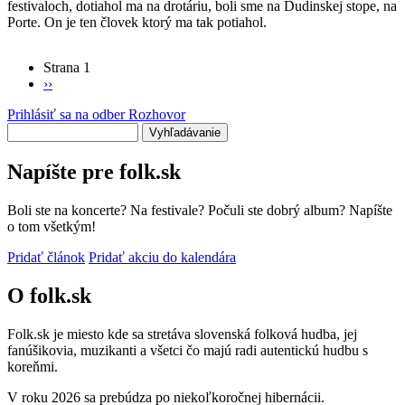
festivaloch, dotiahol ma na drotáriu, boli sme na Dudinskej stope, na
Porte. On je ten človek ktorý ma tak potiahol.
Strana 1
Ďalšia
››
Stránkovanie
strana
Prihlásiť sa na odber Rozhovor
Vyhľadávanie
Napíšte pre folk.sk
Boli ste na koncerte? Na festivale? Počuli ste dobrý album? Napíšte
o tom všetkým!
Pridať článok
Pridať akciu do kalendára
O folk.sk
Folk.sk je miesto kde sa stretáva slovenská folková hudba, jej
fanúšikovia, muzikanti a všetci čo majú radi autentickú hudbu s
koreňmi.
V roku 2026 sa prebúdza po niekoľkoročnej hibernácii.