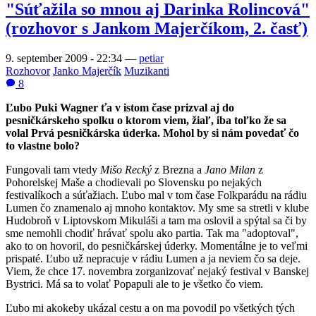
"Súťažila so mnou aj Darinka Rolincová"
(rozhovor s Jankom Majerčíkom, 2. časť)
9. september 2009 - 22:34
—
petiar
Rozhovor
Janko Majerčík
Muzikanti
8
Ľubo Puki Wagner ťa v istom čase prizval aj do
pesničkárskeho spolku o ktorom viem, žiaľ, iba toľko že sa
volal Prvá pesničkárska úderka. Mohol by si nám povedať čo
to vlastne bolo?
Fungovali tam vtedy
Mišo Recký
z Brezna a
Jano Milan
z
Pohorelskej Maše a chodievali po Slovensku po nejakých
festivalíkoch a súťažiach. Ľubo mal v tom čase Folkparádu na rádiu
Lumen čo znamenalo aj mnoho kontaktov. My sme sa stretli v klube
Hudobroň v Liptovskom Mikuláši a tam ma oslovil a spýtal sa či by
sme nemohli chodiť hrávať spolu ako partia. Tak ma "adoptoval",
ako to on hovoril, do pesničkárskej úderky. Momentálne je to veľmi
prispaté. Ľubo už nepracuje v rádiu Lumen a ja neviem čo sa deje.
Viem, že chce 17. novembra zorganizovať nejaký festival v Banskej
Bystrici. Má sa to volať Popapuli ale to je všetko čo viem.
Ľubo mi akokeby ukázal cestu a on ma povodil po všetkých tých