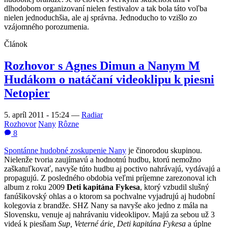
dlhodobom organizovaní nielen festivalov a tak bola táto voľba
nielen jednoduchšia, ale aj správna. Jednoducho to vzišlo zo
vzájomného porozumenia.
Článok
Rozhovor s Agnes Dimun a Nanym M
Hudákom o natáčaní videoklipu k piesni
Netopier
5. apríl 2011 - 15:24
—
Radiar
Rozhovor
Nany
Rôzne
8
Spontánne hudobné zoskupenie Nany
je činorodou skupinou.
Nielenže tvoria zaujímavú a hodnotnú hudbu, ktorú nemožno
zaškatuľkovať, navyše túto hudbu aj poctivo nahrávajú, vydávajú a
propagujú. Z posledného obdobia veľmi príjemne zarezonoval ich
album z roku 2009
Deti kapitána Fykesa
, ktorý vzbudil slušný
fanúšikovský ohlas a o ktorom sa pochvalne vyjadrujú aj hudobní
kolegovia z brandže. SHZ Nany sa navyše ako jedno z mála na
Slovensku, venuje aj nahrávaniu videoklipov. Majú za sebou už 3
videá k piesňam
Sup, Veterné árie, Deti kapitána Fykesa
a úplne