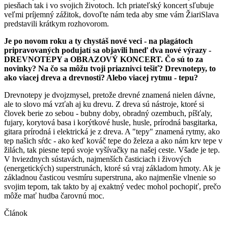
piesňach tak i vo svojich životoch. Ich priateľský koncert sľubuje
veľmi príjemný zážitok, dovoľte nám teda aby sme vám ŽiariSlava
predstavili krátkym rozhovorom.
Je po novom roku a ty chystáš nové veci - na plagátoch
pripravovaných podujatí sa objavili hneď dva nové výrazy -
DREVNOTEPY a OBRAZOVÝ KONCERT. Čo sú to za
novinky? Na čo sa môžu tvoji priaznivci tešiť? Drevnotepy, to
ako viacej dreva a drevnosti? Alebo viacej rytmu - tepu?
Drevnotepy je dvojzmysel, pretože drevné znamená nielen dávne,
ale to slovo má vzťah aj ku drevu. Z dreva sú nástroje, ktoré si
človek berie zo sebou - bubny doby, obradný ozembuch, píšťaly,
fujary, korytová basa i korýtkové husle, husle, prírodná basgitarka,
gitara prírodná i elektrická je z dreva. A "tepy" znamená rytmy, ako
tep našich sŕdc - ako keď kováč tepe do železa a ako nám krv tepe v
žilách, tak piesne tepú svoje vyšívačky na našej ceste. Všade je tep.
V hviezdnych sústavách, najmenších časticiach i živových
(energetických) superstrunách, ktoré sú vraj základom hmoty. Ak je
základnou časticou vesmíru superstruna, ako najmenšie vlnenie so
svojim tepom, tak takto by aj exaktný vedec mohol pochopiť, prečo
môže mať hudba čarovnú moc.
Článok