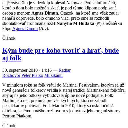
najčerstvejším je videoklip k piesni
Netopier
. Podľa informácií,
ktoré o ňom bolo možné získať, je pod týmto klipom podpísaná
osoba s menom
Agnes Dimun
. Otázok, na ktoré sme však zatiaľ
nenašli odpovede, bolo omnoho viac, preto sme sa rozhodli
skontaktovať frontmana SZH
Nanyho M Hudáka
(
N
) a režisérku
klipu
Agnes Dimun
(
AD
).
Článok
Kým bude pre koho tvoriť a hrať, bude
aj folk
30. september 2010 - 14:16
—
Radiar
Rozhovor
Peter Piatko
Muzikanti
V minulom roku sa folk vrátil do Martina. Festivalom, ktorým sa už
nová generácia folkerov vrátila k starej tradícii Martinského folkfóra,
aby aj na jeho odkaze vybudovala úplne nové podujatie. Folk
Martin je o nej, pre ňu a pre všetkých tých, ktorí nezabudli
pesničkárov počúvať. Folk Martin 2010, ktorý sa uskutoční 2.
októbra, je témou nášho rozhovoru s jedným z jeho organizátorov
Petrom Piatkom.
Článok