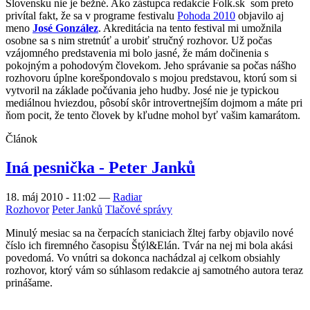
Slovensku nie je bežné. Ako zástupca redakcie Folk.sk som preto
privítal fakt, že sa v programe festivalu
Pohoda 2010
objavilo aj
meno
José González
. Akreditácia na tento festival mi umožnila
osobne sa s nim stretnúť a urobiť stručný rozhovor. Už počas
vzájomného predstavenia mi bolo jasné, že mám dočinenia s
pokojným a pohodovým človekom. Jeho správanie sa počas nášho
rozhovoru úplne korešpondovalo s mojou predstavou, ktorú som si
vytvoril na základe počúvania jeho hudby. José nie je typickou
mediálnou hviezdou, pôsobí skôr introvertnejším dojmom a máte pri
ňom pocit, že tento človek by kľudne mohol byť vašim kamarátom.
Článok
Iná pesnička - Peter Janků
18. máj 2010 - 11:02
—
Radiar
Rozhovor
Peter Janků
Tlačové správy
Minulý mesiac sa na čerpacích staniciach žltej farby objavilo nové
číslo ich firemného časopisu Štýl&Elán. Tvár na nej mi bola akási
povedomá. Vo vnútri sa dokonca nachádzal aj celkom obsiahly
rozhovor, ktorý vám so súhlasom redakcie aj samotného autora teraz
prinášame.