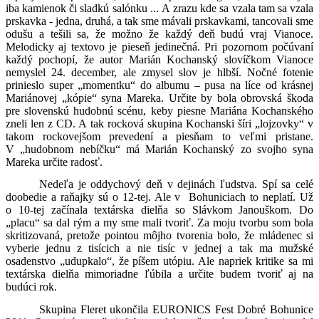
iba kamienok či sladkú salónku ... A zrazu kde sa vzala tam sa vzala
prskavka - jedna, druhá, a tak sme mávali prskavkami, tancovali sme
odušu a tešili sa, že možno že každý deň budú vraj Vianoce.
Melodicky aj textovo je pieseň jedinečná. Pri pozornom počúvaní
každý pochopí, že autor Marián Kochanský slovíčkom Vianoce
nemyslel 24. december, ale zmysel slov je hlbší. Nočné fotenie
prinieslo super „momentku“ do albumu – pusa na líce od krásnej
Mariánovej „kópie“ syna Mareka. Určite by bola obrovská škoda
pre slovenskú hudobnú scénu, keby piesne Mariána Kochanského
zneli len z CD. A tak rocková skupina Kochanski šíri „lojzovky“ v
takom rockovejšom prevedení a piesňam to veľmi pristane.
V „hudobnom nebíčku“ má Marián Kochanský zo svojho syna
Mareka určite radosť.
Nedeľa je oddychový deň v dejinách ľudstva. Spí sa celé
doobedie a raňajky sú o 12-tej. Ale v Bohuniciach to neplatí. Už
o 10-tej začínala textárska dielňa so Slávkom Janouškom. Do
„placu“ sa dal rým a my sme mali tvoriť. Za moju tvorbu som bola
skritizovaná, pretože pointou môjho tvorenia bolo, že mládenec si
vyberie jednu z tisícich a nie tisíc v jednej a tak ma mužské
osadenstvo „udupkalo“, že píšem utópiu. Ale napriek kritike sa mi
textárska dielňa mimoriadne ľúbila a určite budem tvoriť aj na
budúci rok.
Skupina Fleret ukončila EURONICS Fest Dobré Bohunice