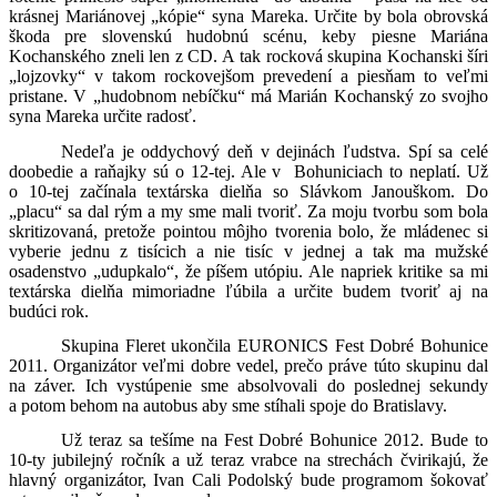
krásnej Mariánovej „kópie“ syna Mareka. Určite by bola obrovská
škoda pre slovenskú hudobnú scénu, keby piesne Mariána
Kochanského zneli len z CD. A tak rocková skupina Kochanski šíri
„lojzovky“ v takom rockovejšom prevedení a piesňam to veľmi
pristane. V „hudobnom nebíčku“ má Marián Kochanský zo svojho
syna Mareka určite radosť.
Nedeľa je oddychový deň v dejinách ľudstva. Spí sa celé
doobedie a raňajky sú o 12-tej. Ale v Bohuniciach to neplatí. Už
o 10-tej začínala textárska dielňa so Slávkom Janouškom. Do
„placu“ sa dal rým a my sme mali tvoriť. Za moju tvorbu som bola
skritizovaná, pretože pointou môjho tvorenia bolo, že mládenec si
vyberie jednu z tisícich a nie tisíc v jednej a tak ma mužské
osadenstvo „udupkalo“, že píšem utópiu. Ale napriek kritike sa mi
textárska dielňa mimoriadne ľúbila a určite budem tvoriť aj na
budúci rok.
Skupina Fleret ukončila EURONICS Fest Dobré Bohunice
2011. Organizátor veľmi dobre vedel, prečo práve túto skupinu dal
na záver. Ich vystúpenie sme absolvovali do poslednej sekundy
a potom behom na autobus aby sme stíhali spoje do Bratislavy.
Už teraz sa tešíme na Fest Dobré Bohunice 2012. Bude to
10-ty jubilejný ročník a už teraz vrabce na strechách čvirikajú, že
hlavný organizátor, Ivan Cali Podolský bude programom šokovať