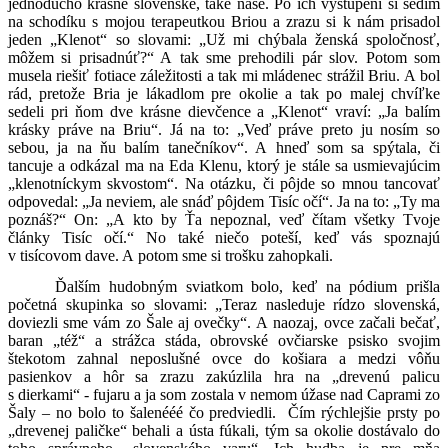
jednoducho krásne slovenské, také naše. Po ich vystúpení si sedím
na schodíku s mojou terapeutkou Briou a zrazu si k nám prisadol
jeden „Klenot“ so slovami: „Už mi chýbala ženská spoločnosť,
môžem si prisadnúť?“ A tak sme prehodili pár slov. Potom som
musela riešiť fotiace záležitosti a tak mi mládenec strážil Briu. A bol
rád, pretože Bria je lákadlom pre okolie a tak po malej chvíľke
sedeli pri ňom dve krásne dievčence a „Klenot“ vraví: „Ja balím
krásky práve na Briu“. Já na to: „Veď práve preto ju nosím so
sebou, ja na ňu balím tanečníkov“. A hneď som sa spýtala, či
tancuje a odkázal ma na Eda Klenu, ktorý je stále sa usmievajúcim
„klenotníckym skvostom“. Na otázku, či pôjde so mnou tancovať
odpovedal: „Ja neviem, ale snáď pôjdem Tisíc očí“. Ja na to: „Ty ma
poznáš?“ On: „A kto by Ťa nepoznal, veď čítam všetky Tvoje
články Tisíc očí.“ No také niečo poteší, keď vás spoznajú
v tisícovom dave. A potom sme si trošku zahopkali.
Ďalším hudobným sviatkom bolo, keď na pódium prišla
početná skupinka so slovami: „Teraz nasleduje rídzo slovenská,
doviezli sme vám zo Šale aj ovečky“. A naozaj, ovce začali bečať,
baran „též“ a strážca stáda, obrovské ovčiarske psisko svojim
štekotom zahnal neposlušné ovce do košiara a medzi vôňu
pasienkov a hôr sa zrazu zakúzlila hra na „drevenú palicu
s dierkami“ - fujaru a ja som zostala v nemom úžase nad Caprami zo
Šaly – no bolo to šalenééé čo predviedli. Čím rýchlejšie prsty po
„drevenej paličke“ behali a ústa fúkali, tým sa okolie dostávalo do