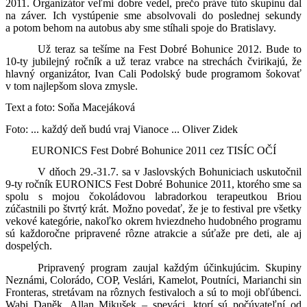
2011. Organizátor veľmi dobre vedel, prečo práve túto skupinu dal
na záver. Ich vystúpenie sme absolvovali do poslednej sekundy
a potom behom na autobus aby sme stíhali spoje do Bratislavy.
Už teraz sa tešíme na Fest Dobré Bohunice 2012. Bude to
10-ty jubilejný ročník a už teraz vrabce na strechách čvirikajú, že
hlavný organizátor, Ivan Cali Podolský bude programom šokovať
v tom najlepšom slova zmysle.
Text a foto: Soňa Macejáková
Foto: ... každý deň budú vraj Vianoce ... Oliver Zidek
EURONICS Fest Dobré Bohunice 2011 cez TISÍC OČÍ
V dňoch 29.-31.7. sa v Jaslovských Bohuniciach uskutočnil
9-ty ročník EURONICS Fest Dobré Bohunice 2011, ktorého sme sa
spolu s mojou čokoládovou labradorkou terapeutkou Briou
zúčastnili po štvrtý krát. Možno povedať, že je to festival pre všetky
vekové kategórie, nakoľko okrem hviezdneho hudobného programu
sú každoročne pripravené rôzne atrakcie a súťaže pre deti, ale aj
dospelých.
Pripravený program zaujal každým účinkujúcim. Skupiny
Neznámi, Colorádo, COP, Veslári, Kamelot, Poutníci, Marianchi sin
Fronteras, stretávam na rôznych festivaloch a sú to moji obľúbenci.
Wabi Daněk, Allan Mikušek – speváci, ktorí sú počúvateľní od