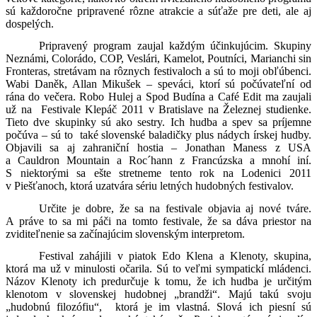
sú každoročne pripravené rôzne atrakcie a súťaže pre deti, ale aj
dospelých.
Pripravený program zaujal každým účinkujúcim. Skupiny
Neznámi, Colorádo, COP, Veslári, Kamelot, Poutníci, Marianchi sin
Fronteras, stretávam na rôznych festivaloch a sú to moji obľúbenci.
Wabi Daněk, Allan Mikušek – speváci, ktorí sú počúvateľní od
rána do večera. Robo Hulej a Spod Budína a Café Edit ma zaujali
už na Festivale Klepáč 2011 v Bratislave na Železnej studienke.
Tieto dve skupinky sú ako sestry. Ich hudba a spev sa príjemne
počúva – sú to také slovenské baladičky plus nádych írskej hudby.
Objavili sa aj zahraniční hostia – Jonathan Maness z USA
a Cauldron Mountain a Roc´hann z Francúzska a mnohí iní.
S niektorými sa ešte stretneme tento rok na Lodenici 2011
v Piešťanoch, ktorá uzatvára sériu letných hudobných festivalov.
Určite je dobre, že sa na festivale objavia aj nové tváre.
A práve to sa mi páči na tomto festivale, že sa dáva priestor na
zviditeľnenie sa začínajúcim slovenským interpretom.
Festival zahájili v piatok Edo Klena a Klenoty, skupina,
ktorá ma už v minulosti očarila. Sú to veľmi sympatickí mládenci.
Názov Klenoty ich predurčuje k tomu, že ich hudba je určitým
klenotom v slovenskej hudobnej „brandži“. Majú takú svoju
„hudobnú filozófiu“, ktorá je im vlastná. Slová ich piesní sú