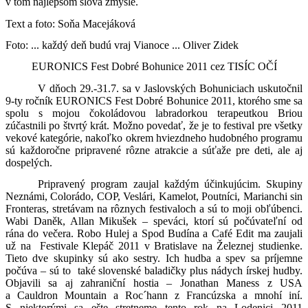
v tom najlepšom slova zmysle.
Text a foto: Soňa Macejáková
Foto: ... každý deň budú vraj Vianoce ... Oliver Zidek
EURONICS Fest Dobré Bohunice 2011 cez TISÍC OČÍ
V dňoch 29.-31.7. sa v Jaslovských Bohuniciach uskutočnil
9-ty ročník EURONICS Fest Dobré Bohunice 2011, ktorého sme sa
spolu s mojou čokoládovou labradorkou terapeutkou Briou
zúčastnili po štvrtý krát. Možno povedať, že je to festival pre všetky
vekové kategórie, nakoľko okrem hviezdneho hudobného programu
sú každoročne pripravené rôzne atrakcie a súťaže pre deti, ale aj
dospelých.
Pripravený program zaujal každým účinkujúcim. Skupiny
Neznámi, Colorádo, COP, Veslári, Kamelot, Poutníci, Marianchi sin
Fronteras, stretávam na rôznych festivaloch a sú to moji obľúbenci.
Wabi Daněk, Allan Mikušek – speváci, ktorí sú počúvateľní od
rána do večera. Robo Hulej a Spod Budína a Café Edit ma zaujali
už na
Festivale Klepáč 2011 v Bratislave na Železnej studienke.
Tieto dve skupinky sú ako sestry. Ich hudba a spev sa príjemne
počúva – sú to
také slovenské baladičky plus nádych írskej hudby.
Objavili sa aj zahraniční hostia – Jonathan Maness z USA
a Cauldron Mountain a Roc´hann z Francúzska a mnohí iní.
S niektorými sa ešte stretneme tento rok na Lodenici 2011