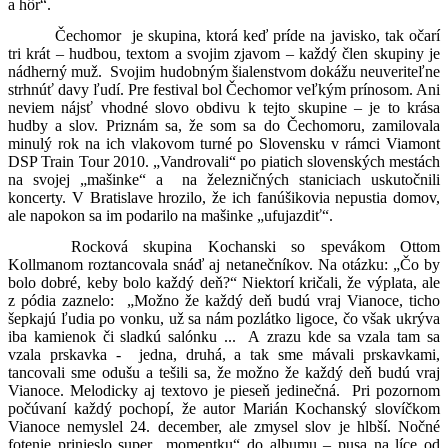
a hôr“.
Čechomor
je skupina, ktorá keď príde na javisko, tak očarí
tri krát – hudbou, textom a svojim zjavom – každý člen skupiny je
nádherný muž.
Svojim hudobným šialenstvom dokážu neuveriteľne
strhnúť davy ľudí. Pre festival bol Čechomor veľkým prínosom. Ani
neviem nájsť vhodné slovo obdivu k tejto skupine – je to krása
hudby a slov. Priznám sa, že som sa do Čechomoru, zamilovala
minulý rok na ich vlakovom turné po Slovensku v rámci Viamont
DSP Train Tour 2010. „Vandrovali“ po piatich slovenských mestách
na svojej „mašinke“ a
na železničných staniciach uskutočnili
koncerty. V Bratislave hrozilo, že ich fanúšikovia nepustia domov,
ale napokon sa im podarilo na mašinke „ufujazdiť“.
Rocková skupina Kochanski so spevákom Ottom
Kollmanom roztancovala snáď aj netanečníkov. Na otázku: „Čo by
bolo dobré, keby bolo každý deň?“ Niektorí kričali, že výplata, ale
z pódia zaznelo:
„Možno že každý deň budú vraj Vianoce, ticho
šepkajú ľudia po vonku, už sa nám pozlátko ligoce, čo však ukrýva
iba kamienok či sladkú salónku ...
A zrazu kde sa vzala tam sa
vzala prskavka -
jedna, druhá, a tak sme mávali prskavkami,
tancovali sme odušu a tešili sa, že možno že každý deň budú vraj
Vianoce. Melodicky aj textovo je pieseň jedinečná.
Pri pozornom
počúvaní každý pochopí, že autor Marián Kochanský slovíčkom
Vianoce nemyslel 24. december, ale zmysel slov je hlbší. Nočné
fotenie prinieslo super „momentku“ do albumu – pusa na líce od