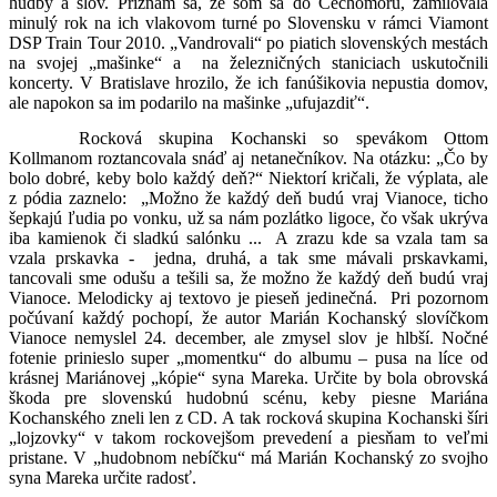
hudby a slov. Priznám sa, že som sa do Čechomoru, zamilovala
minulý rok na ich vlakovom turné po Slovensku v rámci Viamont
DSP Train Tour 2010. „Vandrovali“ po piatich slovenských mestách
na svojej „mašinke“ a
na železničných staniciach uskutočnili
koncerty. V Bratislave hrozilo, že ich fanúšikovia nepustia domov,
ale napokon sa im podarilo na mašinke „ufujazdiť“.
Rocková skupina Kochanski so spevákom Ottom
Kollmanom roztancovala snáď aj netanečníkov. Na otázku: „Čo by
bolo dobré, keby bolo každý deň?“ Niektorí kričali, že výplata, ale
z pódia zaznelo:
„Možno že každý deň budú vraj Vianoce, ticho
šepkajú ľudia po vonku, už sa nám pozlátko ligoce, čo však ukrýva
iba kamienok či sladkú salónku ...
A zrazu kde sa vzala tam sa
vzala prskavka -
jedna, druhá, a tak sme mávali prskavkami,
tancovali sme odušu a tešili sa, že možno že každý deň budú vraj
Vianoce. Melodicky aj textovo je pieseň jedinečná.
Pri pozornom
počúvaní každý pochopí, že autor Marián Kochanský slovíčkom
Vianoce nemyslel 24. december, ale zmysel slov je hlbší. Nočné
fotenie prinieslo super „momentku“ do albumu – pusa na líce od
krásnej Mariánovej „kópie“ syna Mareka. Určite by bola obrovská
škoda pre slovenskú hudobnú scénu, keby piesne Mariána
Kochanského zneli len z CD. A tak rocková skupina Kochanski šíri
„lojzovky“ v takom rockovejšom prevedení a piesňam to veľmi
pristane. V „hudobnom nebíčku“ má Marián Kochanský zo svojho
syna Mareka určite radosť.