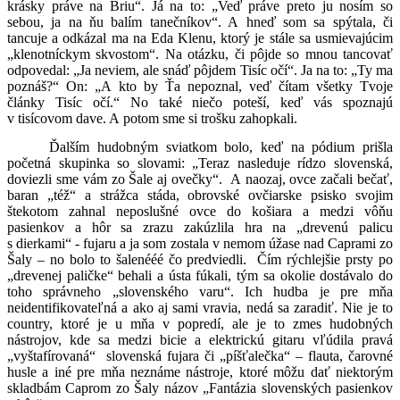
krásky práve na Briu“. Já na to: „Veď práve preto ju nosím so
sebou, ja na ňu balím tanečníkov“. A hneď som sa spýtala, či
tancuje a odkázal ma na Eda Klenu, ktorý je stále sa usmievajúcim
„klenotníckym skvostom“. Na otázku, či pôjde so mnou tancovať
odpovedal: „Ja neviem, ale snáď pôjdem Tisíc očí“. Ja na to: „Ty ma
poznáš?“ On: „A kto by Ťa nepoznal, veď čítam všetky Tvoje
články Tisíc očí.“ No také niečo poteší, keď vás spoznajú
v tisícovom dave. A potom sme si trošku zahopkali.
Ďalším hudobným sviatkom bolo, keď na pódium prišla
početná skupinka so slovami: „Teraz nasleduje rídzo slovenská,
doviezli sme vám zo Šale aj ovečky“.
A naozaj, ovce začali bečať,
baran „též“ a strážca stáda, obrovské ovčiarske psisko svojim
štekotom zahnal neposlušné ovce do košiara a medzi vôňu
pasienkov a hôr sa zrazu zakúzlila hra na „drevenú palicu
s dierkami“ - fujaru a ja som zostala v nemom úžase nad Caprami zo
Šaly – no bolo to šalenééé čo predviedli.
Čím rýchlejšie prsty po
„drevenej paličke“ behali a ústa fúkali, tým sa okolie dostávalo do
toho správneho „slovenského varu“. Ich hudba je pre mňa
neidentifikovateľná a ako aj sami vravia, nedá sa zaradiť. Nie je to
country, ktoré je u mňa v popredí, ale je to zmes hudobných
nástrojov, kde sa medzi bicie a elektrickú gitaru vľúdila pravá
„vyštafírovaná“
slovenská fujara či „píšťalečka“ – flauta, čarovné
husle a iné pre mňa neznáme nástroje, ktoré môžu dať niektorým
skladbám Caprom zo Šaly názov „Fantázia slovenských pasienkov