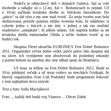
Nedeľa je oddychový deň v dejinách ľudstva. Spí sa celé
doobedie a raňajky sú o 12-tej. Ale v Bohuniciach to neplatí. Už
o 10-tej začínala textárska dielňa so Slávkom Janouškom. Do
„placu“ sa dal rým a my sme mali tvoriť. Za moju tvorbu som bola
skritizovaná, pretože pointou môjho tvorenia bolo, že mládenec si
vyberie jednu z tisícich a nie tisíc v jednej a tak ma mužské
osadenstvo „udupkalo“, že píšem utópiu. Ale napriek kritike sa mi
textárska dielňa mimoriadne ľúbila a určite budem tvoriť aj na
budúci rok.
Skupina Fleret ukončila EURONICS Fest Dobré Bohunice
2011. Organizátor veľmi dobre vedel, prečo práve túto skupinu dal
na záver. Ich vystúpenie sme absolvovali do poslednej sekundy
a potom behom na autobus aby sme stíhali spoje do Bratislavy.
Už teraz sa tešíme na Fest Dobré Bohunice 2012. Bude to
10-ty jubilejný ročník a už teraz vrabce na strechách čvirikajú, že
hlavný organizátor, Ivan Cali Podolský bude programom šokovať
v tom najlepšom slova zmysle.
Text a foto: Soňa Macejáková
Foto: ... každý deň budú vraj Vianoce ... Oliver Zidek