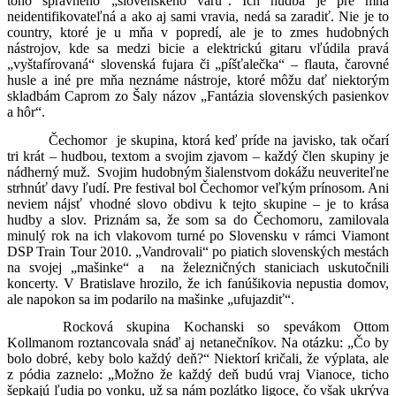
toho správneho „slovenského varu“. Ich hudba je pre mňa
neidentifikovateľná a ako aj sami vravia, nedá sa zaradiť. Nie je to
country, ktoré je u mňa v popredí, ale je to zmes hudobných
nástrojov, kde sa medzi bicie a elektrickú gitaru vľúdila pravá
„vyštafírovaná“ slovenská fujara či „píšťalečka“ – flauta, čarovné
husle a iné pre mňa neznáme nástroje, ktoré môžu dať niektorým
skladbám Caprom zo Šaly názov „Fantázia slovenských pasienkov
a hôr“.
Čechomor je skupina, ktorá keď príde na javisko, tak očarí
tri krát – hudbou, textom a svojim zjavom – každý člen skupiny je
nádherný muž. Svojim hudobným šialenstvom dokážu neuveriteľne
strhnúť davy ľudí. Pre festival bol Čechomor veľkým prínosom. Ani
neviem nájsť vhodné slovo obdivu k tejto skupine – je to krása
hudby a slov. Priznám sa, že som sa do Čechomoru, zamilovala
minulý rok na ich vlakovom turné po Slovensku v rámci Viamont
DSP Train Tour 2010. „Vandrovali“ po piatich slovenských mestách
na svojej „mašinke“ a na železničných staniciach uskutočnili
koncerty. V Bratislave hrozilo, že ich fanúšikovia nepustia domov,
ale napokon sa im podarilo na mašinke „ufujazdiť“.
Rocková skupina Kochanski so spevákom Ottom
Kollmanom roztancovala snáď aj netanečníkov. Na otázku: „Čo by
bolo dobré, keby bolo každý deň?“ Niektorí kričali, že výplata, ale
z pódia zaznelo: „Možno že každý deň budú vraj Vianoce, ticho
šepkajú ľudia po vonku, už sa nám pozlátko ligoce, čo však ukrýva