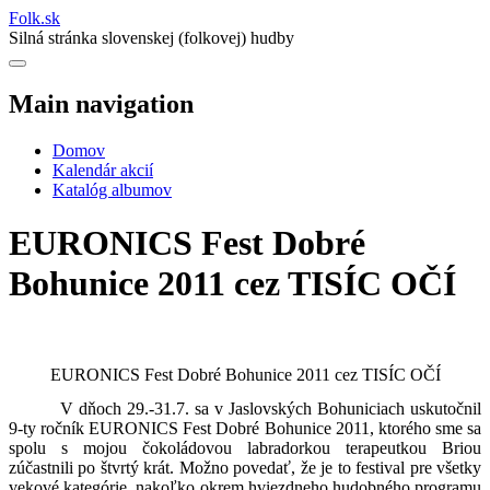
Folk
.
sk
Silná stránka slovenskej (folkovej) hudby
Main navigation
Domov
Kalendár akcií
Katalóg albumov
EURONICS Fest Dobré
Bohunice 2011 cez TISÍC OČÍ
EURONICS Fest Dobré Bohunice 2011 cez TISÍC OČÍ
V dňoch 29.-31.7. sa v Jaslovských Bohuniciach uskutočnil
9-ty ročník EURONICS Fest Dobré Bohunice 2011, ktorého sme sa
spolu s mojou čokoládovou labradorkou terapeutkou Briou
zúčastnili po štvrtý krát. Možno povedať, že je to festival pre všetky
vekové kategórie, nakoľko okrem hviezdneho hudobného programu