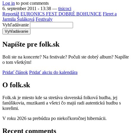
Log in
to post comments
6. september 2011 - 13:38
—
tisicoci
Reportáž
EURONICS FEST DOBRÉ BOHUNICE
Fleret a
Jarmila Šuláková
Festivaly
Vyhľadávanie
Napíšte pre folk.sk
Boli ste na koncerte? Na festivale? Počuli ste dobrý album? Napíšte
o tom všetkým!
Pridať článok
Pridať akciu do kalendára
O folk.sk
Folk.sk je miesto kde sa stretáva slovenská folková hudba, jej
fanúšikovia, muzikanti a všetci čo majú radi autentickú hudbu s
koreňmi.
V roku 2026 sa prebúdza po niekoľkoročnej hibernácii.
Recent comments