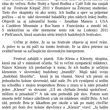
rána do večera. Robo Hulej a Spod Budína a Café Edit ma zaujali
už na
Festivale Klepáč 2011 v Bratislave na Železnej studienke.
Tieto dve skupinky sú ako sestry. Ich hudba a spev sa príjemne
počúva – sú to
také slovenské baladičky plus nádych írskej hudby.
Objavili sa aj zahraniční hostia – Jonathan Maness z USA
a Cauldron Mountain a Roc´hann z Francúzska a mnohí iní.
S niektorými sa ešte stretneme tento rok na Lodenici 2011
v Piešťanoch, ktorá uzatvára sériu letných hudobných festivalov.
Určite je dobre, že sa na festivale objavia aj nové tváre.
A práve to sa mi páči na tomto festivale, že sa dáva priestor na
zviditeľnenie sa začínajúcim slovenským interpretom.
Festival zahájili v piatok
Edo Klena a Klenoty, skupina,
ktorá ma už v minulosti očarila. Sú to veľmi sympatickí mládenci.
Názov Klenoty ich predurčuje k tomu, že ich hudba je určitým
klenotom v slovenskej hudobnej „brandži“. Majú takú svoju
„hudobnú filozófiu“,
ktorá je im vlastná. Slová ich piesní sú
jednoducho krásne slovenské, také naše. Po ich vystúpení si sedím
na schodíku s mojou terapeutkou Briou a zrazu si k nám prisadol
jeden „Klenot“ so slovami: „Už mi chýbala ženská spoločnosť,
môžem si prisadnúť?“ A tak sme prehodili pár slov. Potom som
musela riešiť fotiace záležitosti a tak mi mládenec strážil Briu. A bol
rád, pretože Bria je lákadlom pre okolie a tak po malej chvíľke
sedeli pri ňom dve krásne dievčence a „Klenot“ vraví: „Ja balím