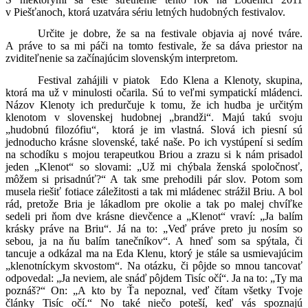
v Piešťanoch, ktorá uzatvára sériu letných hudobných festivalov.
Určite je dobre, že sa na festivale objavia aj nové tváre.
A práve to sa mi páči na tomto festivale, že sa dáva priestor na
zviditeľnenie sa začínajúcim slovenským interpretom.
Festival zahájili v piatok
Edo Klena a Klenoty, skupina,
ktorá ma už v minulosti očarila. Sú to veľmi sympatickí mládenci.
Názov Klenoty ich predurčuje k tomu, že ich hudba je určitým
klenotom v slovenskej hudobnej „brandži“. Majú takú svoju
„hudobnú filozófiu“,
ktorá je im vlastná. Slová ich piesní sú
jednoducho krásne slovenské, také naše. Po ich vystúpení si sedím
na schodíku s mojou terapeutkou Briou a zrazu si k nám prisadol
jeden „Klenot“ so slovami: „Už mi chýbala ženská spoločnosť,
môžem si prisadnúť?“ A tak sme prehodili pár slov. Potom som
musela riešiť fotiace záležitosti a tak mi mládenec strážil Briu. A bol
rád, pretože Bria je lákadlom pre okolie a tak po malej chvíľke
sedeli pri ňom dve krásne dievčence a „Klenot“ vraví: „Ja balím
krásky práve na Briu“. Já na to: „Veď práve preto ju nosím so
sebou, ja na ňu balím tanečníkov“. A hneď som sa spýtala, či
tancuje a odkázal ma na Eda Klenu, ktorý je stále sa usmievajúcim
„klenotníckym skvostom“. Na otázku, či pôjde so mnou tancovať
odpovedal: „Ja neviem, ale snáď pôjdem Tisíc očí“. Ja na to: „Ty ma
poznáš?“ On: „A kto by Ťa nepoznal, veď čítam všetky Tvoje
články Tisíc očí.“ No také niečo poteší, keď vás spoznajú