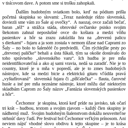
v tisícovom dave. A potom sme si trošku zahopkali.
Ďalším hudobným sviatkom bolo, keď na pódium prišla
početná skupinka so slovami: „Teraz nasleduje rídzo slovenská,
doviezli sme vám zo Šale aj ovečky“.
A naozaj, ovce začali bečať,
baran „též“ a strážca stáda, obrovské ovčiarske psisko svojim
štekotom zahnal neposlušné ovce do košiara a medzi vôňu
pasienkov a hôr sa zrazu zakúzlila hra na „drevenú palicu
s dierkami“ - fujaru a ja som zostala v nemom úžase nad Caprami zo
Šaly – no bolo to šalenééé čo predviedli.
Čím rýchlejšie prsty po
„drevenej paličke“ behali a ústa fúkali, tým sa okolie dostávalo do
toho správneho „slovenského varu“. Ich hudba je pre mňa
neidentifikovateľná a ako aj sami vravia, nedá sa zaradiť. Nie je to
country, ktoré je u mňa v popredí, ale je to zmes hudobných
nástrojov, kde sa medzi bicie a elektrickú gitaru vľúdila pravá
„vyštafírovaná“
slovenská fujara či „píšťalečka“ – flauta, čarovné
husle a iné pre mňa neznáme nástroje, ktoré môžu dať niektorým
skladbám Caprom zo Šaly názov „Fantázia slovenských pasienkov
a hôr“.
Čechomor
je skupina, ktorá keď príde na javisko, tak očarí
tri krát – hudbou, textom a svojim zjavom – každý člen skupiny je
nádherný muž.
Svojim hudobným šialenstvom dokážu neuveriteľne
strhnúť davy ľudí. Pre festival bol Čechomor veľkým prínosom. Ani
neviem nájsť vhodné slovo obdivu k tejto skupine – je to krása