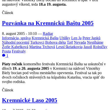
augustový víkend, teda
18.a 19. augusta.
Článok
Pozvánka na Kremnickú Baštu 2005
8. august 2005 - 10:10
—
Radiar
Informácia, správa
Kremnická Bašta
Uhlíky
Len Ja
Peter Janků
Náhodní pocestní
Turkovci
Bobova diéta
Tajf
Nevada
Nestíháme
Žofie Kabelková
Martina Trchová
Lesní škriatkovia
Jasoň
Rolničky
Pouta
Festivaly
1
Piaty ročník
komorného festivalu Kremnická Bašta sa uskutoční v
dňoch
19. a 20. augusta 2005
v Kremnici na nádvorí Vinotéky
Biely bocian pod vežou mestského opevnenia. Festival sa tak po
dvoch ročníkoch strávených na kúpalisku Katarína, vracia späť do
svojho rodiska.
Článok
Kremnické Laso 2005