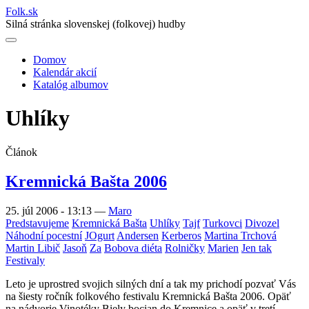
Folk
.
sk
Silná stránka slovenskej (folkovej) hudby
Domov
Kalendár akcií
Main
Katalóg albumov
navigation
Uhlíky
Článok
Kremnická Bašta 2006
25. júl 2006 - 13:13
—
Maro
Predstavujeme
Kremnická Bašta
Uhlíky
Tajf
Turkovci
Divozel
Náhodní pocestní
JOgurt
Andersen
Kerberos
Martina Trchová
Martin Libič
Jasoň
Za
Bobova diéta
Rolničky
Marien
Jen tak
Festivaly
Leto je uprostred svojich silných dní a tak my prichodí pozvať Vás
na šiesty ročník folkového festivalu Kremnická Bašta 2006. Opäť
na nádvorie Vinotéky Biely bocian do Kremnice a opäť v tretí