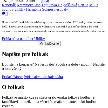
18. apríl 2005 - 21:59
—
petiar
Reportáž
Kremnické laso
Tajf
Pavla Gajdošíková
Len Ja
M5
If
country
Uhlíky
Harmónia
Solares
Festivaly
1
História súťaží detských a mládežníckych muzikantov v oblasti CFT hudby siaha do roku
1992, kedy sa prvý raz uskutočnilo v Bratislave slovenské kolo súťaže Brána. Po troch
ročníkoch prevzali štafetu seničania a do minulého roku usporadúvali súťaž Senický kľúčik.
Prihlásiť sa na odber Uhlíky
Vyhľadávanie
Napíšte pre folk.sk
Boli ste na koncerte? Na festivale? Počuli ste dobrý album? Napíšte
o tom všetkým!
Pridať článok
Pridať akciu do kalendára
O folk.sk
Folk.sk je miesto kde sa stretáva slovenská folková hudba, jej
fanúšikovia, muzikanti a všetci čo majú radi autentickú hudbu s
koreňmi.